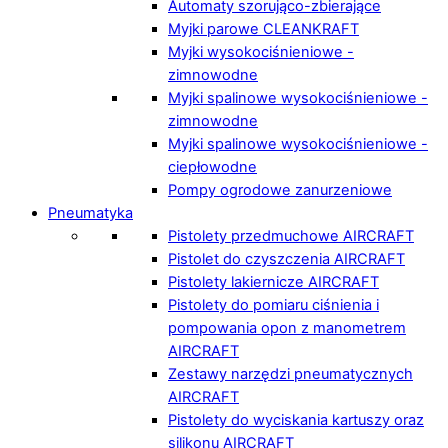
Automaty szorująco-zbierające
Myjki parowe CLEANKRAFT
Myjki wysokociśnieniowe -
zimnowodne
Myjki spalinowe wysokociśnieniowe -
zimnowodne
Myjki spalinowe wysokociśnieniowe -
ciepłowodne
Pompy ogrodowe zanurzeniowe
Pneumatyka
Pistolety przedmuchowe AIRCRAFT
Pistolet do czyszczenia AIRCRAFT
Pistolety lakiernicze AIRCRAFT
Pistolety do pomiaru ciśnienia i
pompowania opon z manometrem
AIRCRAFT
Zestawy narzędzi pneumatycznych
AIRCRAFT
Pistolety do wyciskania kartuszy oraz
silikonu AIRCRAFT