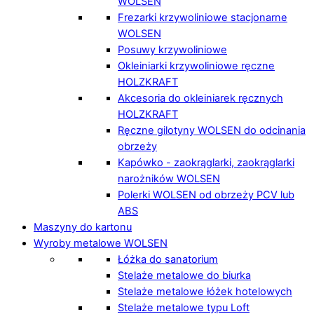
WOLSEN
Frezarki krzywoliniowe stacjonarne
WOLSEN
Posuwy krzywoliniowe
Okleiniarki krzywoliniowe ręczne
HOLZKRAFT
Akcesoria do okleiniarek ręcznych
HOLZKRAFT
Ręczne gilotyny WOLSEN do odcinania
obrzeży
Kapówko - zaokrąglarki, zaokrąglarki
narożników WOLSEN
Polerki WOLSEN od obrzeży PCV lub
ABS
Maszyny do kartonu
Wyroby metalowe WOLSEN
Łóżka do sanatorium
Stelaże metalowe do biurka
Stelaże metalowe łóżek hotelowych
Stelaże metalowe typu Loft