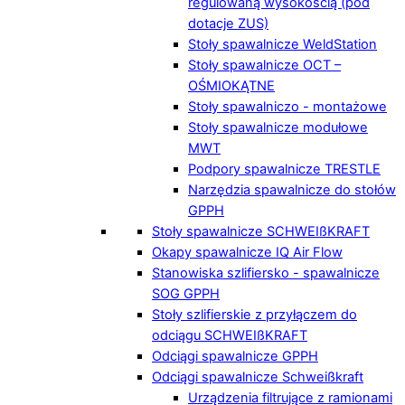
regulowaną wysokością (pod
dotacje ZUS)
Stoły spawalnicze WeldStation
Stoły spawalnicze OCT –
OŚMIOKĄTNE
Stoły spawalniczo - montażowe
Stoły spawalnicze modułowe
MWT
Podpory spawalnicze TRESTLE
Narzędzia spawalnicze do stołów
GPPH
Stoły spawalnicze SCHWEIßKRAFT
Okapy spawalnicze IQ Air Flow
Stanowiska szlifiersko - spawalnicze
SOG GPPH
Stoły szlifierskie z przyłączem do
odciągu SCHWEIßKRAFT
Odciągi spawalnicze GPPH
Odciągi spawalnicze Schweißkraft
Urządzenia filtrujące z ramionami