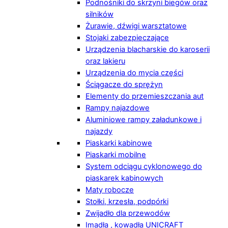
Podnośniki do skrzyni biegów oraz
silników
Żurawie, dźwigi warsztatowe
Stojaki zabezpieczające
Urządzenia blacharskie do karoserii
oraz lakieru
Urządzenia do mycia części
Ściągacze do sprężyn
Elementy do przemieszczania aut
Rampy najazdowe
Aluminiowe rampy załadunkowe i
najazdy
Piaskarki kabinowe
Piaskarki mobilne
System odciągu cyklonowego do
piaskarek kabinowych
Maty robocze
Stołki, krzesła, podpórki
Zwijadło dla przewodów
Imadła , kowadła UNICRAFT