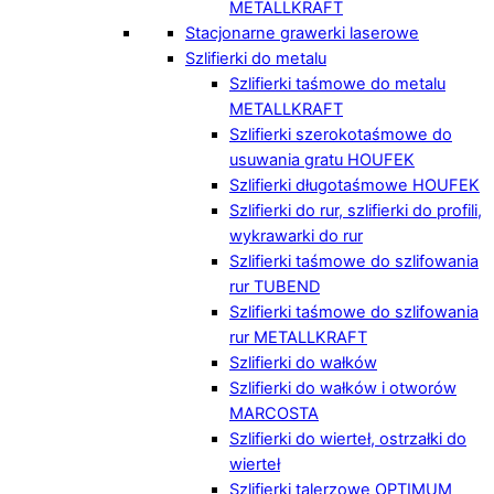
METALLKRAFT
Stacjonarne grawerki laserowe
Szlifierki do metalu
Szlifierki taśmowe do metalu
METALLKRAFT
Szlifierki szerokotaśmowe do
usuwania gratu HOUFEK
Szlifierki długotaśmowe HOUFEK
Szlifierki do rur, szlifierki do profili,
wykrawarki do rur
Szlifierki taśmowe do szlifowania
rur TUBEND
Szlifierki taśmowe do szlifowania
rur METALLKRAFT
Szlifierki do wałków
Szlifierki do wałków i otworów
MARCOSTA
Szlifierki do wierteł, ostrzałki do
wierteł
Szlifierki talerzowe OPTIMUM