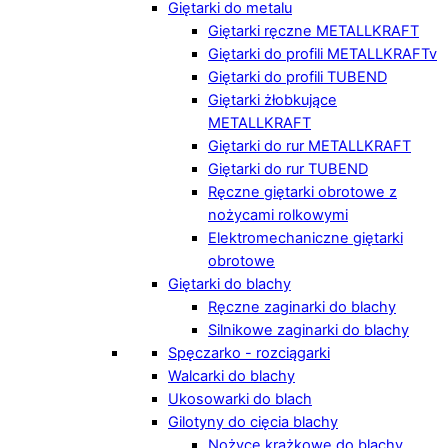
Giętarki do metalu
Giętarki ręczne METALLKRAFT
Giętarki do profili METALLKRAFTv
Giętarki do profili TUBEND
Giętarki żłobkujące
METALLKRAFT
Giętarki do rur METALLKRAFT
Giętarki do rur TUBEND
Ręczne giętarki obrotowe z
nożycami rolkowymi
Elektromechaniczne giętarki
obrotowe
Giętarki do blachy
Ręczne zaginarki do blachy
Silnikowe zaginarki do blachy
Spęczarko - rozciągarki
Walcarki do blachy
Ukosowarki do blach
Gilotyny do cięcia blachy
Nożyce krążkowe do blachy