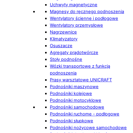
Uchwyty magnetyczne
Magnesy do ręcznego podnoszenia
Wentylatory ścienne i podłogowe
Wentylatory przemysłowe
Nagrzewnice
Klimatyzatory
Osuszacze
Agregaty prądotwórcze
Stoły podnośne
Wózki transportowe z funkcją
podnoszenia
Prasy warsztatowe UNICRAFT
Podnośniki maszynowe
Podnośniki kolejowe
Podnośniki motocyklowe
Podnośniki samochodowe
Podnośniki ruchome - podłogowe
Podnośniki słupkowe
Podnośniki nożycowe samochodowe