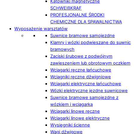
Kątowniki magnetyczne
SCHWEIßKRAF
PROFESJONALNE ŚRODKI
CHEMICZNE DLA SPAWALNICTWA
Wyposażenie warsztatów
Suwnice bramowe samojezdne
Klamry i wózki podwieszane do suwnic
bramowych
Zaciski śrubowe z podwójnym
zawieszeniem lub obrotowym oczkiem
Wciągarki ręczne łańcuchowe
Wciągniki ręczne dźwigniowe
Wciągarki elektryczne łańcuchowe
Wózki elektryczne jezdne suwnicowe
Suwnice bramowe samojezdne z
wózkiem i wciągarką
Wciągarki linowe ręczne
Wciągarki linowe elektryczne
Wysięgniki ścienne
Wagi dźwigowe