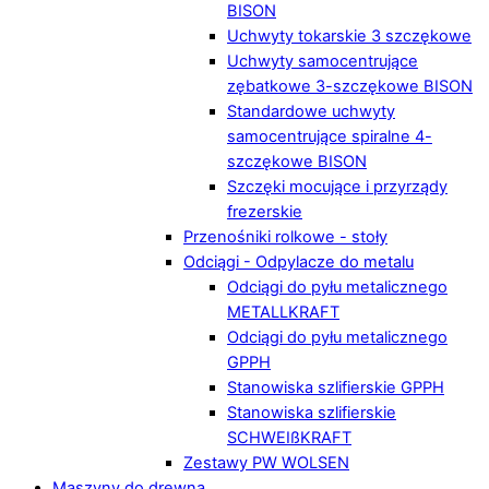
BISON
Uchwyty tokarskie 3 szczękowe
Uchwyty samocentrujące
zębatkowe 3-szczękowe BISON
Standardowe uchwyty
samocentrujące spiralne 4-
szczękowe BISON
Szczęki mocujące i przyrządy
frezerskie
Przenośniki rolkowe - stoły
Odciągi - Odpylacze do metalu
Odciągi do pyłu metalicznego
METALLKRAFT
Odciągi do pyłu metalicznego
GPPH
Stanowiska szlifierskie GPPH
Stanowiska szlifierskie
SCHWEIßKRAFT
Zestawy PW WOLSEN
Maszyny do drewna