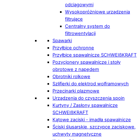
odciągowymi
Wysokopróżniowe urządzenia
filtrujące
Centralny system do
filtrowentylacji
Spawarki
Przyłbice ochronne
Przyłbice spawalnicze SCHWEIßKRAFT
Pozycjonery spawalnicze i stoły
obrotowe z napędem
Obrotniki rolkowe
Szlifierki do elektrod wolframowych
Przecinarki plazmowe
Urządzenia do czyszczenia spoin
Kurtyny / Zasłony spawalnicze
SCHWEIßKRAFT
Kątowe zaciski - imadła spawalnicze
Ściski ślusarskie, szczypce zaciskowe,
uchwyty magnetyczne