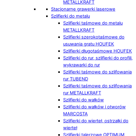
METALLKRAFT
Stacjonarne grawerki laserowe
Szlifierki do metalu
Szlifierki taśmowe do metalu
METALLKRAFT
Szlifierki szerokotaśmowe do
usuwania gratu HOUFEK
Szlifierki długotaśmowe HOUFEK
Szlifierki do rur, szlifierki do profili,
wykrawarki do rur
Szlifierki taśmowe do szlifowania
rur TUBEND
Szlifierki taśmowe do szlifowania
rur METALLKRAFT
Szlifierki do wałków
Szlifierki do wałków i otworów
MARCOSTA
Szlifierki do wierteł, ostrzałki do
wierteł
Szlifierki talerzowe OPTIMUM