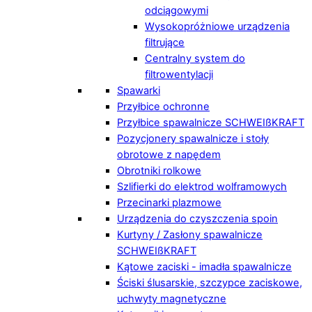
odciągowymi
Wysokopróżniowe urządzenia
filtrujące
Centralny system do
filtrowentylacji
Spawarki
Przyłbice ochronne
Przyłbice spawalnicze SCHWEIßKRAFT
Pozycjonery spawalnicze i stoły
obrotowe z napędem
Obrotniki rolkowe
Szlifierki do elektrod wolframowych
Przecinarki plazmowe
Urządzenia do czyszczenia spoin
Kurtyny / Zasłony spawalnicze
SCHWEIßKRAFT
Kątowe zaciski - imadła spawalnicze
Ściski ślusarskie, szczypce zaciskowe,
uchwyty magnetyczne