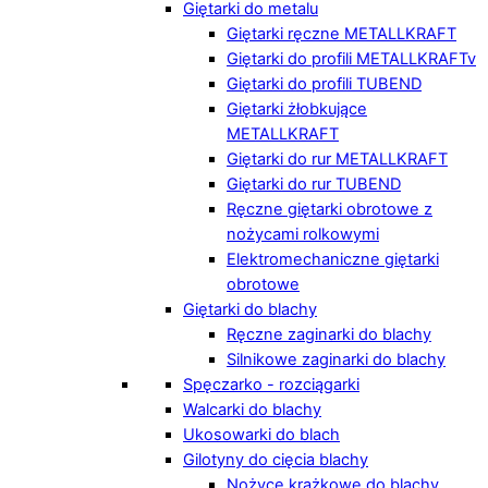
Giętarki do metalu
Giętarki ręczne METALLKRAFT
Giętarki do profili METALLKRAFTv
Giętarki do profili TUBEND
Giętarki żłobkujące
METALLKRAFT
Giętarki do rur METALLKRAFT
Giętarki do rur TUBEND
Ręczne giętarki obrotowe z
nożycami rolkowymi
Elektromechaniczne giętarki
obrotowe
Giętarki do blachy
Ręczne zaginarki do blachy
Silnikowe zaginarki do blachy
Spęczarko - rozciągarki
Walcarki do blachy
Ukosowarki do blach
Gilotyny do cięcia blachy
Nożyce krążkowe do blachy