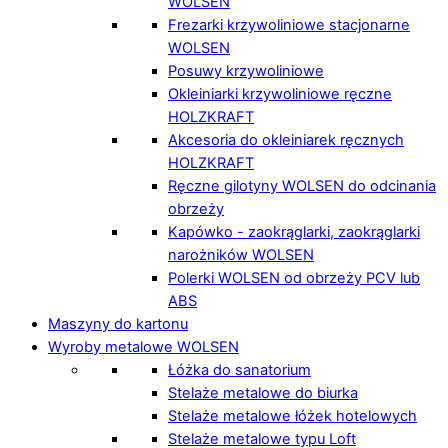
WOLSEN
Frezarki krzywoliniowe stacjonarne
WOLSEN
Posuwy krzywoliniowe
Okleiniarki krzywoliniowe ręczne
HOLZKRAFT
Akcesoria do okleiniarek ręcznych
HOLZKRAFT
Ręczne gilotyny WOLSEN do odcinania
obrzeży
Kapówko - zaokrąglarki, zaokrąglarki
narożników WOLSEN
Polerki WOLSEN od obrzeży PCV lub
ABS
Maszyny do kartonu
Wyroby metalowe WOLSEN
Łóżka do sanatorium
Stelaże metalowe do biurka
Stelaże metalowe łóżek hotelowych
Stelaże metalowe typu Loft