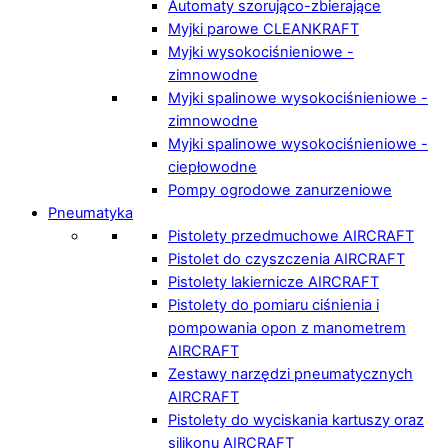
Automaty szorująco-zbierające
Myjki parowe CLEANKRAFT
Myjki wysokociśnieniowe -
zimnowodne
Myjki spalinowe wysokociśnieniowe -
zimnowodne
Myjki spalinowe wysokociśnieniowe -
ciepłowodne
Pompy ogrodowe zanurzeniowe
Pneumatyka
Pistolety przedmuchowe AIRCRAFT
Pistolet do czyszczenia AIRCRAFT
Pistolety lakiernicze AIRCRAFT
Pistolety do pomiaru ciśnienia i
pompowania opon z manometrem
AIRCRAFT
Zestawy narzędzi pneumatycznych
AIRCRAFT
Pistolety do wyciskania kartuszy oraz
silikonu AIRCRAFT