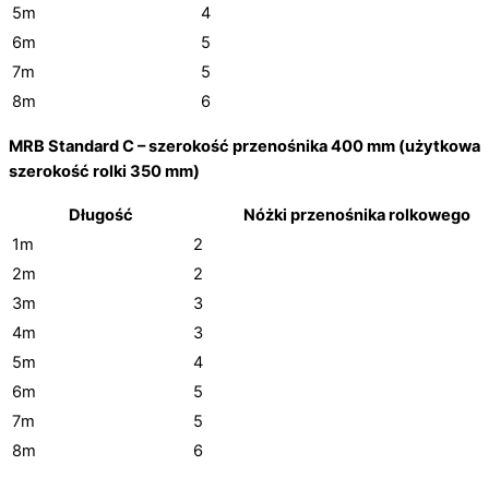
5m
4
6m
5
7m
5
8m
6
MRB Standard C – szerokość przenośnika 400 mm (użytkowa
szerokość rolki 350 mm)
Długość
Nóżki przenośnika rolkowego
1m
2
2m
2
3m
3
4m
3
5m
4
6m
5
7m
5
8m
6