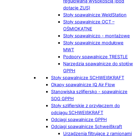
regulowaną wysokością (pod
dotacje ZUS)
Stoły spawalnicze WeldStation
Stoły spawalnicze OCT –
OŚMIOKĄTNE
Stoły spawalniczo - montażowe
Stoły spawalnicze modułowe
MWT
Podpory spawalnicze TRESTLE
Narzędzia spawalnicze do stołów
GPPH
Stoły spawalnicze SCHWEIßKRAFT
Okapy spawalnicze IQ Air Flow
Stanowiska szlifiersko - spawalnicze
SOG GPPH
Stoły szlifierskie z przyłączem do
odciągu SCHWEIßKRAFT
Odciągi spawalnicze GPPH
Odciągi spawalnicze Schweißkraft
Urządzenia filtrujące z ramionami