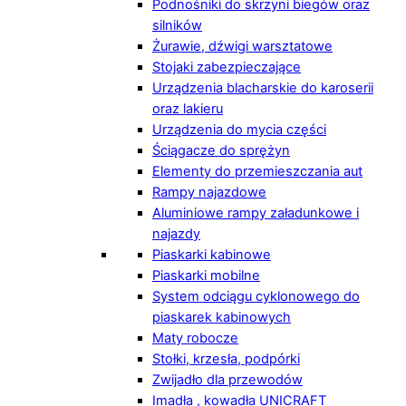
Podnośniki do skrzyni biegów oraz
silników
Żurawie, dźwigi warsztatowe
Stojaki zabezpieczające
Urządzenia blacharskie do karoserii
oraz lakieru
Urządzenia do mycia części
Ściągacze do sprężyn
Elementy do przemieszczania aut
Rampy najazdowe
Aluminiowe rampy załadunkowe i
najazdy
Piaskarki kabinowe
Piaskarki mobilne
System odciągu cyklonowego do
piaskarek kabinowych
Maty robocze
Stołki, krzesła, podpórki
Zwijadło dla przewodów
Imadła , kowadła UNICRAFT