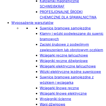
Kątowniki magnetyczne
SCHWEIßKRAF
PROFESJONALNE ŚRODKI
CHEMICZNE DLA SPAWALNICTWA
Wyposażenie warsztatów
Suwnice bramowe samojezdne
Klamry i wózki podwieszane do suwnic
bramowych
Zaciski śrubowe z podwójnym
zawieszeniem lub obrotowym oczkiem
Wciągarki ręczne łańcuchowe
Wciągniki ręczne dźwigniowe
Wciągarki elektryczne łańcuchowe
Wózki elektryczne jezdne suwnicowe
Suwnice bramowe samojezdne z
wózkiem i wciągarką
Wciągarki linowe ręczne
Wciągarki linowe elektryczne
Wysięgniki ścienne
Wagi dźwigowe