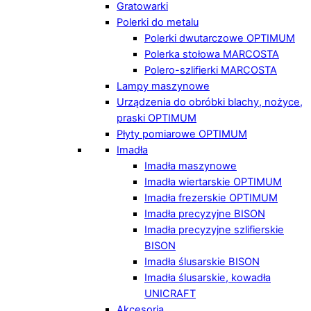
Gratowarki
Polerki do metalu
Polerki dwutarczowe OPTIMUM
Polerka stołowa MARCOSTA
Polero-szlifierki MARCOSTA
Lampy maszynowe
Urządzenia do obróbki blachy, nożyce,
praski OPTIMUM
Płyty pomiarowe OPTIMUM
Imadła
Imadła maszynowe
Imadła wiertarskie OPTIMUM
Imadła frezerskie OPTIMUM
Imadła precyzyjne BISON
Imadła precyzyjne szlifierskie
BISON
Imadła ślusarskie BISON
Imadła ślusarskie, kowadła
UNICRAFT
Akcesoria