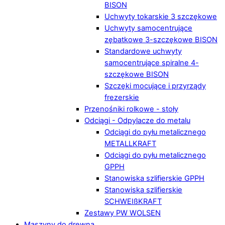
BISON
Uchwyty tokarskie 3 szczękowe
Uchwyty samocentrujące
zębatkowe 3-szczękowe BISON
Standardowe uchwyty
samocentrujące spiralne 4-
szczękowe BISON
Szczęki mocujące i przyrządy
frezerskie
Przenośniki rolkowe - stoły
Odciągi - Odpylacze do metalu
Odciągi do pyłu metalicznego
METALLKRAFT
Odciągi do pyłu metalicznego
GPPH
Stanowiska szlifierskie GPPH
Stanowiska szlifierskie
SCHWEIßKRAFT
Zestawy PW WOLSEN
Maszyny do drewna