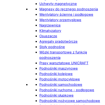
Uchwyty magnetyczne
Magnesy do ręcznego podnoszenia
Wentylatory ścienne i podłogowe
Wentylatory przemysłowe
Nagrzewnice
Klimatyzatory
Osuszacze
Agregaty prądotwórcze
Stoły podnośne
Wózki transportowe z funkcją
podnoszenia
Prasy warsztatowe UNICRAFT
Podnośniki maszynowe
Podnośniki kolejowe
Podnośniki motocyklowe
Podnośniki samochodowe
Podnośniki ruchome - podłogowe
Podnośniki słupkowe
Podnośniki nożycowe samochodowe