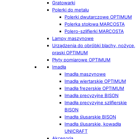
Gratowarki
Polerki do metalu
Polerki dwutarczowe OPTIMUM
Polerka stołowa MARCOSTA
Polero-szlifierki MARCOSTA
Lampy maszynowe
Urządzenia do obróbki blachy, nożyce,
praski OPTIMUM
Płyty pomiarowe OPTIMUM
Imadła
Imadła maszynowe
Imadła wiertarskie OPTIMUM
Imadła frezerskie OPTIMUM
Imadła precyzyjne BISON
Imadła precyzyjne szlifierskie
BISON
Imadła ślusarskie BISON
Imadła ślusarskie, kowadła
UNICRAFT
Akcesoria