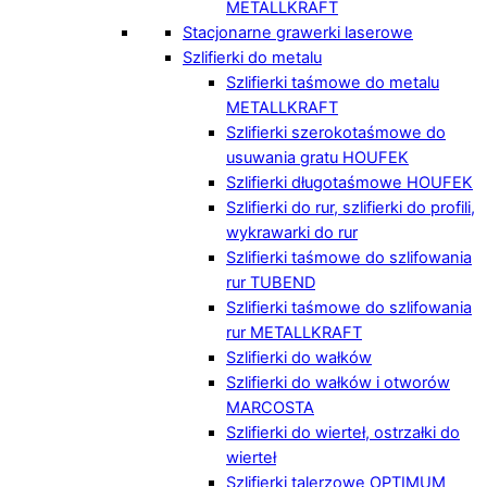
METALLKRAFT
Stacjonarne grawerki laserowe
Szlifierki do metalu
Szlifierki taśmowe do metalu
METALLKRAFT
Szlifierki szerokotaśmowe do
usuwania gratu HOUFEK
Szlifierki długotaśmowe HOUFEK
Szlifierki do rur, szlifierki do profili,
wykrawarki do rur
Szlifierki taśmowe do szlifowania
rur TUBEND
Szlifierki taśmowe do szlifowania
rur METALLKRAFT
Szlifierki do wałków
Szlifierki do wałków i otworów
MARCOSTA
Szlifierki do wierteł, ostrzałki do
wierteł
Szlifierki talerzowe OPTIMUM