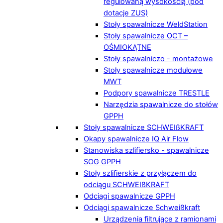
regulowaną wysokością (pod
dotacje ZUS)
Stoły spawalnicze WeldStation
Stoły spawalnicze OCT –
OŚMIOKĄTNE
Stoły spawalniczo - montażowe
Stoły spawalnicze modułowe
MWT
Podpory spawalnicze TRESTLE
Narzędzia spawalnicze do stołów
GPPH
Stoły spawalnicze SCHWEIßKRAFT
Okapy spawalnicze IQ Air Flow
Stanowiska szlifiersko - spawalnicze
SOG GPPH
Stoły szlifierskie z przyłączem do
odciągu SCHWEIßKRAFT
Odciągi spawalnicze GPPH
Odciągi spawalnicze Schweißkraft
Urządzenia filtrujące z ramionami