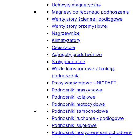
Uchwyty magnetyczne
Magnesy do ręcznego podnoszenia
Wentylatory ścienne i podłogowe
Wentylatory przemysłowe
Nagrzewnice
Klimatyzatory
Osuszacze
Agregaty prądotwórcze
Stoły podnośne
Wózki transportowe z funkcją
podnoszenia
Prasy warsztatowe UNICRAFT
Podnośniki maszynowe
Podnośniki kolejowe
Podnośniki motocyklowe
Podnośniki samochodowe
Podnośniki ruchome - podłogowe
Podnośniki słupkowe
Podnośniki nożycowe samochodowe