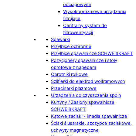
odciągowymi
Wysokopróżniowe urządzenia
filtrujące
Centralny system do
filtrowentylacji
Spawarki
Przyłbice ochronne
Przyłbice spawalnicze SCHWEIßKRAFT
Pozycjonery spawalnicze i stoły
obrotowe z napędem
Obrotniki rolkowe
Szlifierki do elektrod wolframowych
Przecinarki plazmowe
Urządzenia do czyszczenia spoin
Kurtyny / Zasłony spawalnicze
SCHWEIßKRAFT
Kątowe zaciski - imadła spawalnicze
Ściski ślusarskie, szczypce zaciskowe,
uchwyty magnetyczne