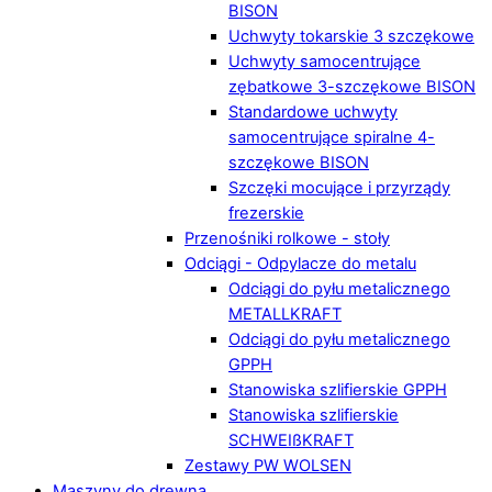
BISON
Uchwyty tokarskie 3 szczękowe
Uchwyty samocentrujące
zębatkowe 3-szczękowe BISON
Standardowe uchwyty
samocentrujące spiralne 4-
szczękowe BISON
Szczęki mocujące i przyrządy
frezerskie
Przenośniki rolkowe - stoły
Odciągi - Odpylacze do metalu
Odciągi do pyłu metalicznego
METALLKRAFT
Odciągi do pyłu metalicznego
GPPH
Stanowiska szlifierskie GPPH
Stanowiska szlifierskie
SCHWEIßKRAFT
Zestawy PW WOLSEN
Maszyny do drewna