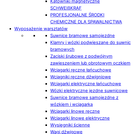
Kątowniki magnetyczne
SCHWEIßKRAF
PROFESJONALNE ŚRODKI
CHEMICZNE DLA SPAWALNICTWA
Wyposażenie warsztatów
Suwnice bramowe samojezdne
Klamry i wózki podwieszane do suwnic
bramowych
Zaciski śrubowe z podwójnym
zawieszeniem lub obrotowym oczkiem
Wciągarki ręczne łańcuchowe
Wciągniki ręczne dźwigniowe
Wciągarki elektryczne łańcuchowe
Wózki elektryczne jezdne suwnicowe
Suwnice bramowe samojezdne z
wózkiem i wciągarką
Wciągarki linowe ręczne
Wciągarki linowe elektryczne
Wysięgniki ścienne
Wagi dźwigowe