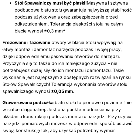
Stół Spawalniczy musi być płaski!
Masywna i sztywna
podbudowa blatu stołu gwarantuje najwyższą stabilność
podczas użytkowania oraz zabezpieczenie przed
odkształceniem. Tolerancja płaskości stołu na całym
blacie wynosi ±0,3 mm*.
Frezowane i fazowane
otwory w blacie Stołu wpływają na
łatwy montaż i demontaż narzędzi podczas Twojej pracy,
dzięki odpowiedniemu pasowaniu otworów do narzędzi.
Przyczynia się to także do ich mniejszego zużycia – nie
potrzebujesz dużej siły do ich montażu i demontażu. Takie
wykonanie jest najlepszym z dostępnych rozwiązań na rynku
Stołów Spawalniczych! Tolerancja wykonania otworów stołu
spawalniczego wynosi
±0,05 mm
.
Grawerowana podziałka
blatu stołu to pionowe i poziome linie
w siatce diagonalnej. Jest ona punktem odniesienia przy
układaniu konstrukcji i podczas montażu narzędzi. Przy użyciu
narzędzi pomiarowych możesz w odpowiedni sposób ustawić
swoją konstrukcję tak, aby uzyskać potrzebny wymiar.