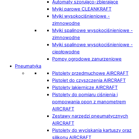
Automaty szorująco-zbierające
Myjki parowe CLEANKRAFT
Myjki wysokociśnieniowe -
zimnowodne
Myjki spalinowe wysokociśnieniowe -
zimnowodne
Myjki spalinowe wysokociśnieniowe -
ciepłowodne
Pompy ogrodowe zanurzeniowe
Pneumatyka
Pistolety przedmuchowe AIRCRAFT
Pistolet do czyszczenia AIRCRAFT
Pistolety lakiernicze AIRCRAFT
Pistolety do pomiaru ciśnienia i
pompowania opon z manometrem
AIRCRAFT
Zestawy narzędzi pneumatycznych
AIRCRAFT
Pistolety do wyciskania kartuszy oraz
silikonu AIRCRAFT