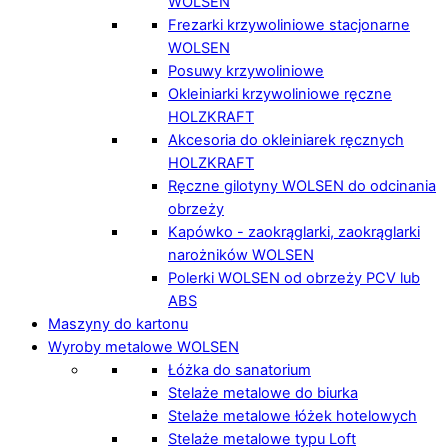
WOLSEN
Frezarki krzywoliniowe stacjonarne
WOLSEN
Posuwy krzywoliniowe
Okleiniarki krzywoliniowe ręczne
HOLZKRAFT
Akcesoria do okleiniarek ręcznych
HOLZKRAFT
Ręczne gilotyny WOLSEN do odcinania
obrzeży
Kapówko - zaokrąglarki, zaokrąglarki
narożników WOLSEN
Polerki WOLSEN od obrzeży PCV lub
ABS
Maszyny do kartonu
Wyroby metalowe WOLSEN
Łóżka do sanatorium
Stelaże metalowe do biurka
Stelaże metalowe łóżek hotelowych
Stelaże metalowe typu Loft