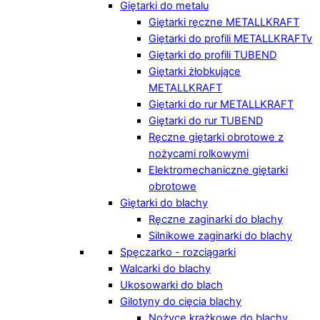
Giętarki do metalu
Giętarki ręczne METALLKRAFT
Giętarki do profili METALLKRAFTv
Giętarki do profili TUBEND
Giętarki żłobkujące
METALLKRAFT
Giętarki do rur METALLKRAFT
Giętarki do rur TUBEND
Ręczne giętarki obrotowe z
nożycami rolkowymi
Elektromechaniczne giętarki
obrotowe
Giętarki do blachy
Ręczne zaginarki do blachy
Silnikowe zaginarki do blachy
Spęczarko - rozciągarki
Walcarki do blachy
Ukosowarki do blach
Gilotyny do cięcia blachy
Nożyce krążkowe do blachy