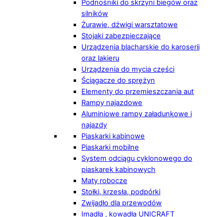
Podnośniki do skrzyni biegów oraz
silników
Żurawie, dźwigi warsztatowe
Stojaki zabezpieczające
Urządzenia blacharskie do karoserii
oraz lakieru
Urządzenia do mycia części
Ściągacze do sprężyn
Elementy do przemieszczania aut
Rampy najazdowe
Aluminiowe rampy załadunkowe i
najazdy
Piaskarki kabinowe
Piaskarki mobilne
System odciągu cyklonowego do
piaskarek kabinowych
Maty robocze
Stołki, krzesła, podpórki
Zwijadło dla przewodów
Imadła , kowadła UNICRAFT