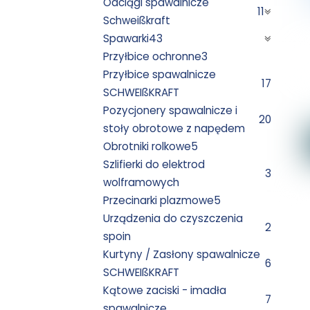
Odciągi spawalnicze
11
Schweißkraft
Spawarki
43
Przyłbice ochronne
3
Przyłbice spawalnicze
17
SCHWEIßKRAFT
Pozycjonery spawalnicze i
20
stoły obrotowe z napędem
Obrotniki rolkowe
5
Szlifierki do elektrod
3
wolframowych
Przecinarki plazmowe
5
Urządzenia do czyszczenia
2
spoin
Kurtyny / Zasłony spawalnicze
6
SCHWEIßKRAFT
Kątowe zaciski - imadła
7
spawalnicze