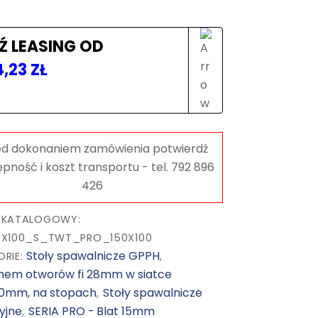
mm,
blat
15mm,
Ź LEASING OD
otwory
4,23
ZŁ
fi28
mm,
siatka
100x100,
na
stopach
 KATALOGOWY:
0X100_S_TWT_PRO_150X100
Stoły spawalnicze GPPH
ORIE:
,
mem otworów fi 28mm w siatce
00mm, na stopach
Stoły spawalnicze
,
yjne
SERIA PRO - Blat 15mm
,