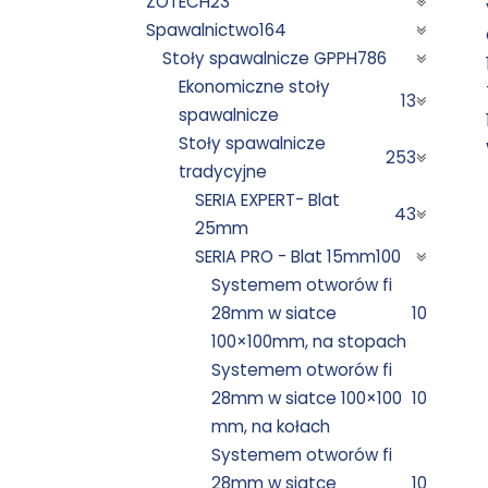
ZOTECH
23
Spawalnictwo
164
Stoły spawalnicze GPPH
786
Ekonomiczne stoły
13
spawalnicze
Stoły spawalnicze
253
tradycyjne
SERIA EXPERT- Blat
43
25mm
SERIA PRO - Blat 15mm
100
Systemem otworów fi
28mm w siatce
10
100×100mm, na stopach
Systemem otworów fi
28mm w siatce 100×100
10
mm, na kołach
Systemem otworów fi
28mm w siatce
10