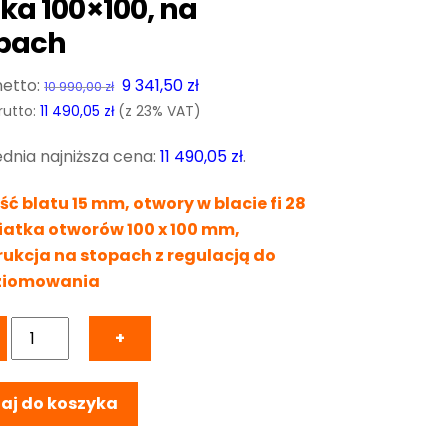
tka 100×100, na
pach
Pierwotna
Aktualna
9 341,50
zł
10 990,00
zł
cena
cena
rutto:
11 490,05
zł
(z 23% VAT)
wynosiła:
wynosi:
dnia najniższa cena:
11 490,05
zł
.
10
9
990,00 zł.
341,50 zł.
ć blatu 15 mm, otwory w blacie fi 28
iatka otworów 100 x 100 mm,
rukcja na stopach z regulacją do
ziomowania
ilość
+
Stół
Spawalniczy
aj do koszyka
PRO
1500x1000