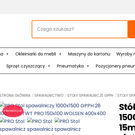
na
Okleiniarki do mebli
Maszyny do kartonu
Wyroby 
Sprzęt czyszczący
Pneumatyka
Pozycjonery pneu
STRONA GŁÓWNA
SPAWALNICTWO
STOŁY SPAWALNICZE GPPH
STOŁY SP
Stó
PROMOCJA!
150
15m