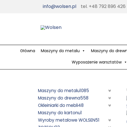
Skip
info@wolsen.pl
tel. +48 792 896 426
to
content
Główna
Maszyny do metalu
Maszyny do drew
Wyposażenie warsztatów
Maszyny do metalu
1085
Maszyny do drewna
558
Okleiniarki do mebli
48
Maszyny do kartonu
1
Wyroby metalowe WOLSEN
51