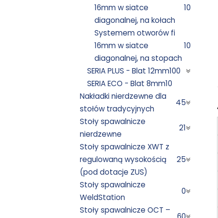
16mm w siatce
10
diagonalnej, na kołach
Systemem otworów fi
16mm w siatce
10
diagonalnej, na stopach
SERIA PLUS - Blat 12mm
100
SERIA ECO - Blat 8mm
10
Nakładki nierdzewne dla
45
stołów tradycyjnych
Stoły spawalnicze
21
nierdzewne
Stoły spawalnicze XWT z
regulowaną wysokością
25
(pod dotacje ZUS)
Stoły spawalnicze
0
WeldStation
Stoły spawalnicze OCT –
60