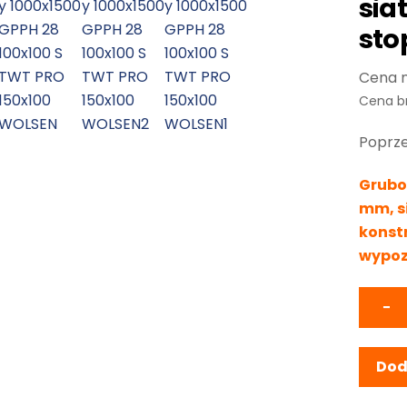
sia
sto
Cena b
Poprze
Gruboś
mm, s
konst
wypo
−
Dod