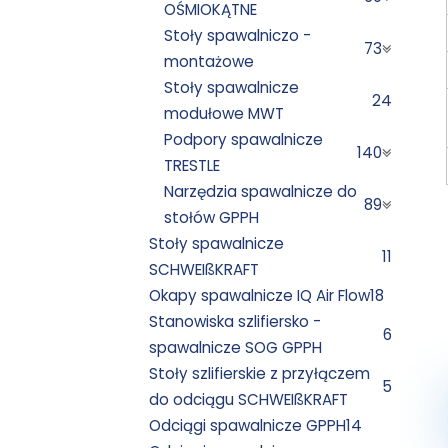
OŚMIOKĄTNE
Stoły spawalniczo -
73
montażowe
Stoły spawalnicze
24
modułowe MWT
Podpory spawalnicze
140
TRESTLE
Narzędzia spawalnicze do
89
stołów GPPH
Stoły spawalnicze
11
SCHWEIßKRAFT
Okapy spawalnicze IQ Air Flow
18
Stanowiska szlifiersko -
6
spawalnicze SOG GPPH
Stoły szlifierskie z przyłączem
5
do odciągu SCHWEIßKRAFT
Odciągi spawalnicze GPPH
14