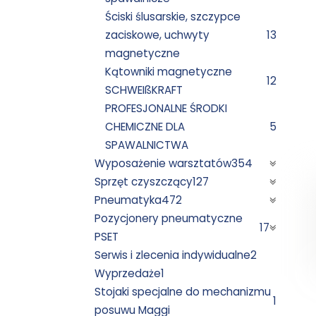
Ściski ślusarskie, szczypce
zaciskowe, uchwyty
13
magnetyczne
Kątowniki magnetyczne
12
SCHWEIßKRAFT
PROFESJONALNE ŚRODKI
CHEMICZNE DLA
5
SPAWALNICTWA
Wyposażenie warsztatów
354
Sprzęt czyszczący
127
Pneumatyka
472
Pozycjonery pneumatyczne
17
PSET
Serwis i zlecenia indywidualne
2
Wyprzedaże
1
Stojaki specjalne do mechanizmu
1
posuwu Maggi