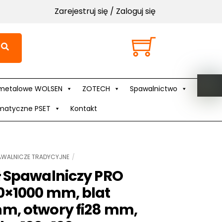
Zarejestruj się / Zaloguj się
Cart
metalowe WOLSEN
ZOTECH
Spawalnictwo
matyczne PSET
Kontakt
AWALNICZE TRADYCYJNE
ł Spawalniczy PRO
0×1000 mm, blat
m, otwory fi28 mm,