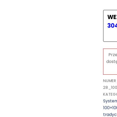
WE
30
NUMER
28_10
KATEG
Syste
100×1
tradyc