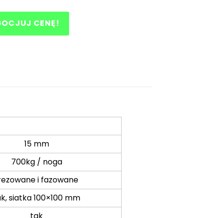
GOCJUJ CENĘ!
15 mm
700kg / noga
rezowane i fazowane
ak, siatka 100×100 mm
tak