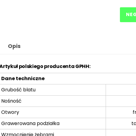
NE
Opis
Artykuł polskiego producenta GPHH:
Dane techniczne
Grubość blatu
Nośność
Otwory
f
Grawerowana podziałka
t
Wzmocnienie żebrami