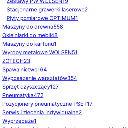
Zestawy PW WOLSEN
19
Stacjonarne grawerki laserowe
2
Płyty pomiarowe OPTIMUM
1
Maszyny do drewna
558
Okleiniarki do mebli
48
Maszyny do kartonu
1
Wyroby metalowe WOLSEN
51
ZOTECH
23
Spawalnictwo
164
Wyposażenie warsztatów
354
Sprzęt czyszczący
127
Pneumatyka
472
Pozycjonery pneumatyczne PSET
17
Serwis i zlecenia indywidualne
2
Wyprzedaże
1