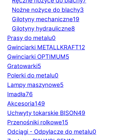
Ręczne nożyce do blachy
7
Nożne nożyce do blachy
3
Gilotyny mechaniczne
19
Gilotyny hydrauliczne
8
Prasy do metalu
0
Gwinciarki METALLKRAFT
12
Gwinciarki OPTIMUM
5
Gratowarki
5
Polerki do metalu
0
Lampy maszynowe
5
Imadła
76
Akcesoria
149
Uchwyty tokarskie BISON
49
Przenośniki rolkowe
15
Odciągi - Odpylacze do metalu
0