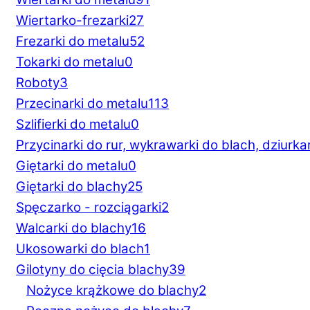
Wiertarko-frezarki
27
Frezarki do metalu
52
Tokarki do metalu
0
Roboty
3
Przecinarki do metalu
113
Szlifierki do metalu
0
Przycinarki do rur, wykrawarki do blach, dziurka
Giętarki do metalu
0
Giętarki do blachy
25
Spęczarko - rozciągarki
2
Walcarki do blachy
16
Ukosowarki do blach
1
Gilotyny do cięcia blachy
39
Nożyce krążkowe do blachy
2