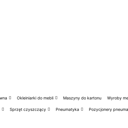
ewna
Okleiniarki do mebli
Maszyny do kartonu
Wyroby m
Sprzęt czyszczący
Pneumatyka
Pozycjonery pneum