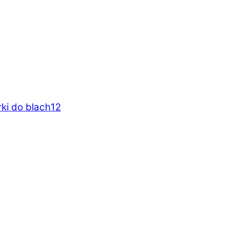
rki do blach
12