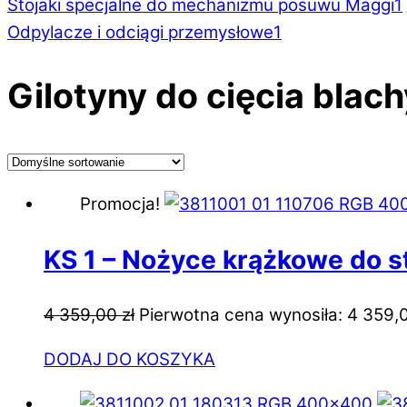
Stojaki specjalne do mechanizmu posuwu Maggi
1
Odpylacze i odciągi przemysłowe
1
Gilotyny do cięcia blach
Promocja!
KS 1 – Nożyce krążkowe do 
4 359,00
zł
Pierwotna cena wynosiła: 4 359,0
DODAJ DO KOSZYKA