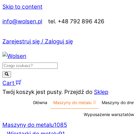
Skip to content
info@wolsen.pl
tel. +48 792 896 426
Zarejestruj się / Zaloguj się
Cart
Twój koszyk jest pusty. Przejdź do
Sklep
Główna
Maszyny do metalu
Maszyny do dr
Wyposażenie warsztatów
Maszyny do metalu
1085
Wiertarki do metalu
91