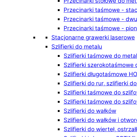
Przecinarki stołowe do m
Przecinarki taśmowe - st
Przecinarki taśmowe - d
Przecinarki taśmowe - p
Stacjonarne grawerki laserowe
Szlifierki do metalu
Szlifierki taśmowe do me
Szlifierki szerokotaśmowe
Szlifierki długotaśmowe 
Szlifierki do rur, szlifierki 
Szlifierki taśmowe do szli
Szlifierki taśmowe do szl
Szlifierki do wałków
Szlifierki do wałków i ot
Szlifierki do wierteł, ostrzał