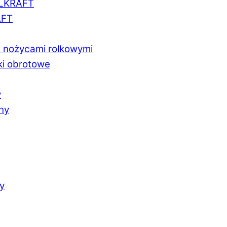
LLKRAFT
AFT
z nożycami rolkowymi
ki obrotowe
y
chy
y