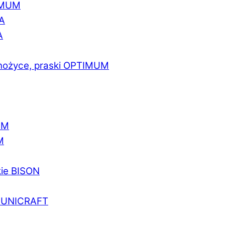
IMUM
A
A
 nożyce, praski OPTIMUM
UM
M
kie BISON
a UNICRAFT