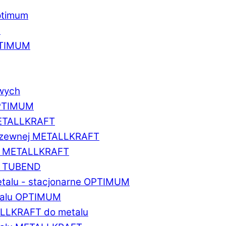
ptimum
u
PTIMUM
owych
OPTIMUM
METALLKRAFT
erdzewnej METALLKRAFT
um METALLKRAFT
um TUBEND
etalu - stacjonarne OPTIMUM
etalu OPTIMUM
ALLKRAFT do metalu