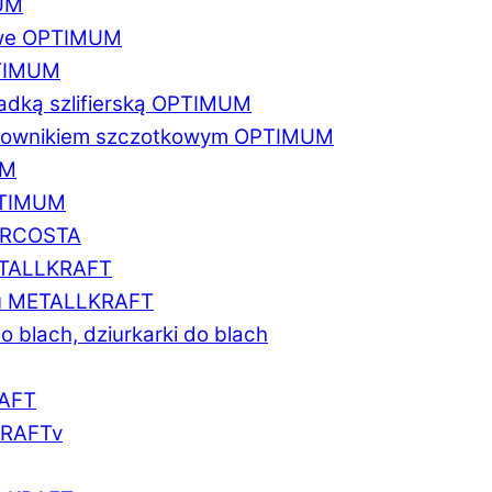
MUM
zowe OPTIMUM
PTIMUM
asadką szlifierską OPTIMUM
gratownikiem szczotkowym OPTIMUM
UM
OPTIMUM
MARCOSTA
METALLKRAFT
atu METALLKRAFT
o blach, dziurkarki do blach
RAFT
LKRAFTv