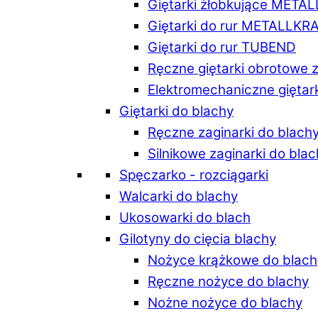
Giętarki żłobkujące META
Giętarki do rur METALLKR
Giętarki do rur TUBEND
Ręczne giętarki obrotowe 
Elektromechaniczne giętar
Giętarki do blachy
Ręczne zaginarki do blach
Silnikowe zaginarki do bla
Spęczarko - rozciągarki
Walcarki do blachy
Ukosowarki do blach
Gilotyny do cięcia blachy
Nożyce krążkowe do blach
Ręczne nożyce do blachy
Nożne nożyce do blachy