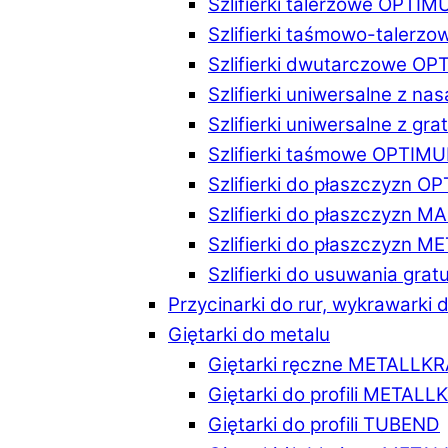
Szlifierki talerzowe OPTI
Szlifierki taśmowo-taler
Szlifierki dwutarczowe O
Szlifierki uniwersalne z n
Szlifierki uniwersalne z 
Szlifierki taśmowe OPTIM
Szlifierki do płaszczyzn 
Szlifierki do płaszczyzn 
Szlifierki do płaszczyzn 
Szlifierki do usuwania gr
Przycinarki do rur, wykrawarki d
Giętarki do metalu
Giętarki ręczne METALLK
Giętarki do profili METAL
Giętarki do profili TUBEND