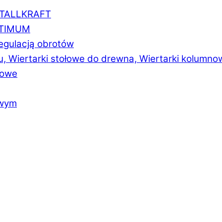
ETALLKRAFT
PTIMUM
regulacją obrotów
u, Wiertarki stołowe do drewna, Wiertarki kolumno
łowe
owym