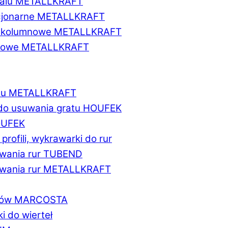
etalu METALLKRAFT
acjonarne METALLKRAFT
wukolumnowe METALLKRAFT
ionowe METALLKRAFT
talu METALLKRAFT
 do usuwania gratu HOUFEK
HOUFEK
do profili, wykrawarki do rur
fowania rur TUBEND
ifowania rur METALLKRAFT
worów MARCOSTA
ki do wierteł