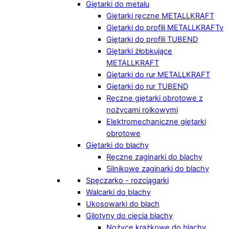
Giętarki do metalu
Giętarki ręczne METALLKRAFT
Giętarki do profili METALLKRAFTv
Giętarki do profili TUBEND
Giętarki żłobkujące
METALLKRAFT
Giętarki do rur METALLKRAFT
Giętarki do rur TUBEND
Ręczne giętarki obrotowe z
nożycami rolkowymi
Elektromechaniczne giętarki
obrotowe
Giętarki do blachy
Ręczne zaginarki do blachy
Silnikowe zaginarki do blachy
Spęczarko - rozciągarki
Walcarki do blachy
Ukosowarki do blach
Gilotyny do cięcia blachy
Nożyce krążkowe do blachy