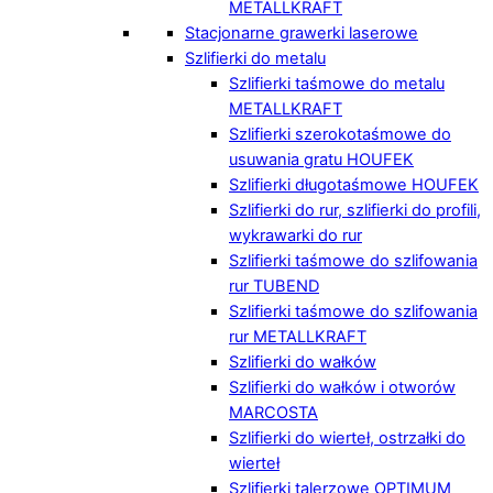
METALLKRAFT
Stacjonarne grawerki laserowe
Szlifierki do metalu
Szlifierki taśmowe do metalu
METALLKRAFT
Szlifierki szerokotaśmowe do
usuwania gratu HOUFEK
Szlifierki długotaśmowe HOUFEK
Szlifierki do rur, szlifierki do profili,
wykrawarki do rur
Szlifierki taśmowe do szlifowania
rur TUBEND
Szlifierki taśmowe do szlifowania
rur METALLKRAFT
Szlifierki do wałków
Szlifierki do wałków i otworów
MARCOSTA
Szlifierki do wierteł, ostrzałki do
wierteł
Szlifierki talerzowe OPTIMUM