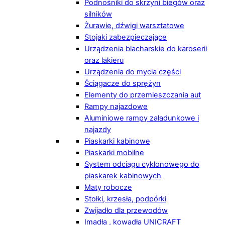
Podnośniki do skrzyni biegów oraz
silników
Żurawie, dźwigi warsztatowe
Stojaki zabezpieczające
Urządzenia blacharskie do karoserii
oraz lakieru
Urządzenia do mycia części
Ściągacze do sprężyn
Elementy do przemieszczania aut
Rampy najazdowe
Aluminiowe rampy załadunkowe i
najazdy
Piaskarki kabinowe
Piaskarki mobilne
System odciągu cyklonowego do
piaskarek kabinowych
Maty robocze
Stołki, krzesła, podpórki
Zwijadło dla przewodów
Imadła , kowadła UNICRAFT