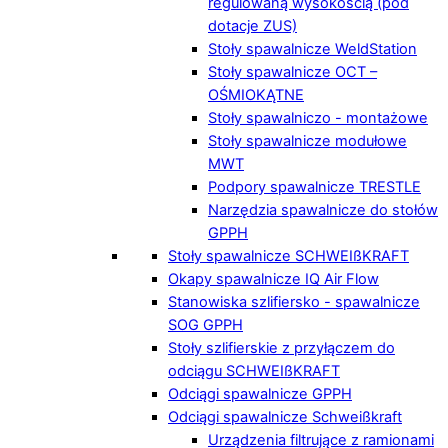
regulowaną wysokością (pod
dotacje ZUS)
Stoły spawalnicze WeldStation
Stoły spawalnicze OCT –
OŚMIOKĄTNE
Stoły spawalniczo - montażowe
Stoły spawalnicze modułowe
MWT
Podpory spawalnicze TRESTLE
Narzędzia spawalnicze do stołów
GPPH
Stoły spawalnicze SCHWEIßKRAFT
Okapy spawalnicze IQ Air Flow
Stanowiska szlifiersko - spawalnicze
SOG GPPH
Stoły szlifierskie z przyłączem do
odciągu SCHWEIßKRAFT
Odciągi spawalnicze GPPH
Odciągi spawalnicze Schweißkraft
Urządzenia filtrujące z ramionami