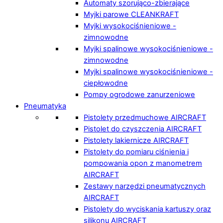
Automaty szorująco-zbierające
Myjki parowe CLEANKRAFT
Myjki wysokociśnieniowe -
zimnowodne
Myjki spalinowe wysokociśnieniowe -
zimnowodne
Myjki spalinowe wysokociśnieniowe -
ciepłowodne
Pompy ogrodowe zanurzeniowe
Pneumatyka
Pistolety przedmuchowe AIRCRAFT
Pistolet do czyszczenia AIRCRAFT
Pistolety lakiernicze AIRCRAFT
Pistolety do pomiaru ciśnienia i
pompowania opon z manometrem
AIRCRAFT
Zestawy narzędzi pneumatycznych
AIRCRAFT
Pistolety do wyciskania kartuszy oraz
silikonu AIRCRAFT