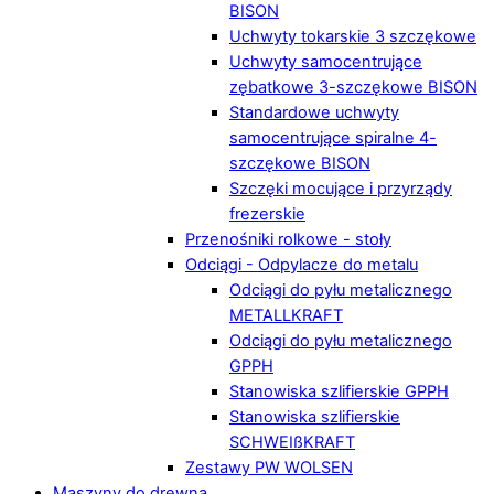
BISON
Uchwyty tokarskie 3 szczękowe
Uchwyty samocentrujące
zębatkowe 3-szczękowe BISON
Standardowe uchwyty
samocentrujące spiralne 4-
szczękowe BISON
Szczęki mocujące i przyrządy
frezerskie
Przenośniki rolkowe - stoły
Odciągi - Odpylacze do metalu
Odciągi do pyłu metalicznego
METALLKRAFT
Odciągi do pyłu metalicznego
GPPH
Stanowiska szlifierskie GPPH
Stanowiska szlifierskie
SCHWEIßKRAFT
Zestawy PW WOLSEN
Maszyny do drewna