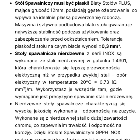
Stół Spawalniczy musi być płaski!
Blaty Stołów PLUS,
mające grubość 12mm, posiadają gęste ożebrowanie, co
wpływa na idealnie płaską powierzchnię roboczą.
Masywna i sztywna podbudowa blatu stołu gwarantuje
najwyższą stabilność podczas użytkowania oraz
zabezpieczenie przed odkształceniem. Tolerancja
płaskości stołu na całym blacie wynosi
±0,3 mm
*.
Stoły spawalnicze nierdzewne
z serii INOX są
wykonane ze stali nierdzewnej w gatunku 1.4301,
która charakteryzuje się lepszą przewodnością
elektryczną niż w przypadku zwykłej stali – opór
elektryczny w temperaturze 20°C = 0,73 (Ω
mm²)/m. Wykorzystasz je wszędzie tam, gdzie
wymagane jest precyzyjne spawanie stali nierdzewnej.
Nierdzewne stoły spawalnicze charakteryzują się
wysoką jakością wykonania i odpornością na zużycie.
Wykonane są z nierdzewnej stali o dużej zawartości
chromu, co zapewnia im trwałość i odporność na
korozję. Dzięki Stołom Spawalniczym GPPH INOX
podczas spawania konstrukcji zestali nierdzewnej nie