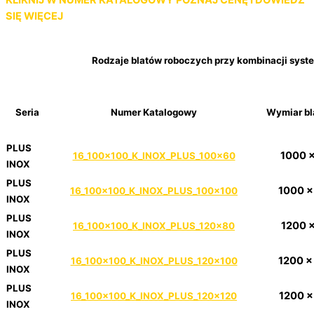
KLIKNIJ W NUMER KATALOGOWY
POZNAJ CENĘ I DOWIEDZ
SIĘ WIĘCEJ
Rodzaje blatów roboczych przy kombinacji syst
Seria
Numer Katalogowy
Wymiar bl
PLUS
1000 
16_100x100_K_INOX_PLUS_100x60
INOX
PLUS
1000 x
16_100x100_K_INOX_PLUS_100x100
INOX
PLUS
1200 
16_100x100_K_INOX_PLUS_120x80
INOX
PLUS
1200 x
16_100x100_K_INOX_PLUS_120x100
INOX
PLUS
1200 x
16_100x100_K_INOX_PLUS_120x120
INOX