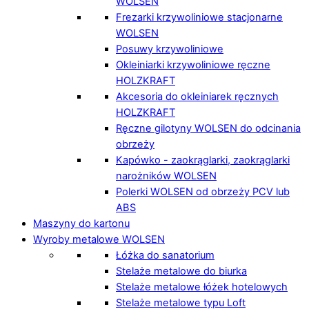
WOLSEN
Frezarki krzywoliniowe stacjonarne
WOLSEN
Posuwy krzywoliniowe
Okleiniarki krzywoliniowe ręczne
HOLZKRAFT
Akcesoria do okleiniarek ręcznych
HOLZKRAFT
Ręczne gilotyny WOLSEN do odcinania
obrzeży
Kapówko - zaokrąglarki, zaokrąglarki
narożników WOLSEN
Polerki WOLSEN od obrzeży PCV lub
ABS
Maszyny do kartonu
Wyroby metalowe WOLSEN
Łóżka do sanatorium
Stelaże metalowe do biurka
Stelaże metalowe łóżek hotelowych
Stelaże metalowe typu Loft