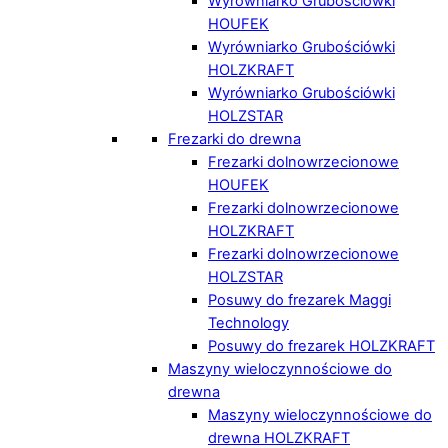
Wyrówniarko Grubościówki
HOUFEK
Wyrówniarko Grubościówki
HOLZKRAFT
Wyrówniarko Grubościówki
HOLZSTAR
Frezarki do drewna
Frezarki dolnowrzecionowe
HOUFEK
Frezarki dolnowrzecionowe
HOLZKRAFT
Frezarki dolnowrzecionowe
HOLZSTAR
Posuwy do frezarek Maggi
Technology
Posuwy do frezarek HOLZKRAFT
Maszyny wieloczynnościowe do
drewna
Maszyny wieloczynnościowe do
drewna HOLZKRAFT