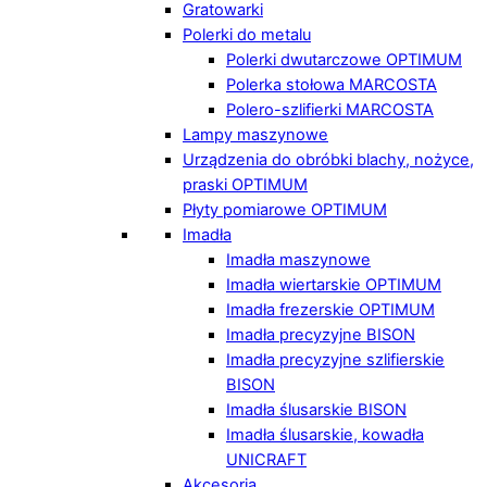
Gratowarki
Polerki do metalu
Polerki dwutarczowe OPTIMUM
Polerka stołowa MARCOSTA
Polero-szlifierki MARCOSTA
Lampy maszynowe
Urządzenia do obróbki blachy, nożyce,
praski OPTIMUM
Płyty pomiarowe OPTIMUM
Imadła
Imadła maszynowe
Imadła wiertarskie OPTIMUM
Imadła frezerskie OPTIMUM
Imadła precyzyjne BISON
Imadła precyzyjne szlifierskie
BISON
Imadła ślusarskie BISON
Imadła ślusarskie, kowadła
UNICRAFT
Akcesoria