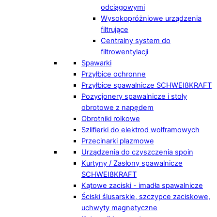
odciągowymi
Wysokopróżniowe urządzenia
filtrujące
Centralny system do
filtrowentylacji
Spawarki
Przyłbice ochronne
Przyłbice spawalnicze SCHWEIßKRAFT
Pozycjonery spawalnicze i stoły
obrotowe z napędem
Obrotniki rolkowe
Szlifierki do elektrod wolframowych
Przecinarki plazmowe
Urządzenia do czyszczenia spoin
Kurtyny / Zasłony spawalnicze
SCHWEIßKRAFT
Kątowe zaciski - imadła spawalnicze
Ściski ślusarskie, szczypce zaciskowe,
uchwyty magnetyczne