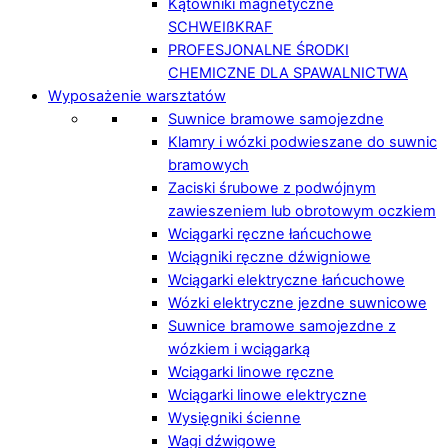
Kątowniki magnetyczne
SCHWEIßKRAF
PROFESJONALNE ŚRODKI
CHEMICZNE DLA SPAWALNICTWA
Wyposażenie warsztatów
Suwnice bramowe samojezdne
Klamry i wózki podwieszane do suwnic
bramowych
Zaciski śrubowe z podwójnym
zawieszeniem lub obrotowym oczkiem
Wciągarki ręczne łańcuchowe
Wciągniki ręczne dźwigniowe
Wciągarki elektryczne łańcuchowe
Wózki elektryczne jezdne suwnicowe
Suwnice bramowe samojezdne z
wózkiem i wciągarką
Wciągarki linowe ręczne
Wciągarki linowe elektryczne
Wysięgniki ścienne
Wagi dźwigowe