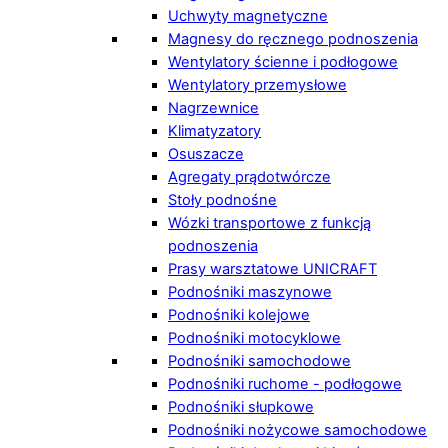
Uchwyty magnetyczne
Magnesy do ręcznego podnoszenia
Wentylatory ścienne i podłogowe
Wentylatory przemysłowe
Nagrzewnice
Klimatyzatory
Osuszacze
Agregaty prądotwórcze
Stoły podnośne
Wózki transportowe z funkcją
podnoszenia
Prasy warsztatowe UNICRAFT
Podnośniki maszynowe
Podnośniki kolejowe
Podnośniki motocyklowe
Podnośniki samochodowe
Podnośniki ruchome - podłogowe
Podnośniki słupkowe
Podnośniki nożycowe samochodowe