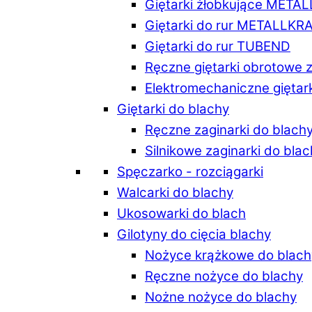
Giętarki żłobkujące META
Giętarki do rur METALLKR
Giętarki do rur TUBEND
Ręczne giętarki obrotowe 
Elektromechaniczne giętar
Giętarki do blachy
Ręczne zaginarki do blach
Silnikowe zaginarki do bla
Spęczarko - rozciągarki
Walcarki do blachy
Ukosowarki do blach
Gilotyny do cięcia blachy
Nożyce krążkowe do blach
Ręczne nożyce do blachy
Nożne nożyce do blachy