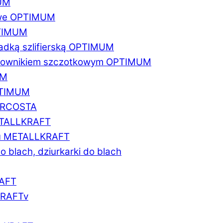
MUM
zowe OPTIMUM
PTIMUM
asadką szlifierską OPTIMUM
gratownikiem szczotkowym OPTIMUM
UM
OPTIMUM
MARCOSTA
METALLKRAFT
atu METALLKRAFT
o blach, dziurkarki do blach
RAFT
LKRAFTv