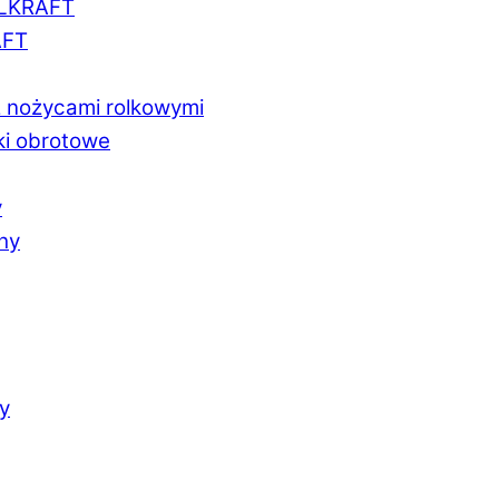
LLKRAFT
AFT
z nożycami rolkowymi
ki obrotowe
y
chy
y