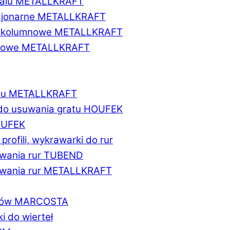
etalu METALLKRAFT
acjonarne METALLKRAFT
wukolumnowe METALLKRAFT
ionowe METALLKRAFT
talu METALLKRAFT
 do usuwania gratu HOUFEK
HOUFEK
do profili, wykrawarki do rur
fowania rur TUBEND
ifowania rur METALLKRAFT
worów MARCOSTA
ki do wierteł