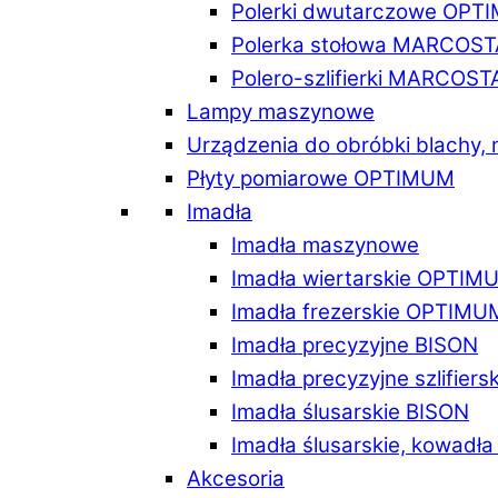
Polerki dwutarczowe OPT
Polerka stołowa MARCOST
Polero-szlifierki MARCOST
Lampy maszynowe
Urządzenia do obróbki blachy,
Płyty pomiarowe OPTIMUM
Imadła
Imadła maszynowe
Imadła wiertarskie OPTIM
Imadła frezerskie OPTIMU
Imadła precyzyjne BISON
Imadła precyzyjne szlifiers
Imadła ślusarskie BISON
Imadła ślusarskie, kowadł
Akcesoria