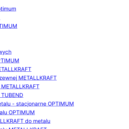
ptimum
u
PTIMUM
owych
OPTIMUM
METALLKRAFT
erdzewnej METALLKRAFT
um METALLKRAFT
um TUBEND
etalu - stacjonarne OPTIMUM
etalu OPTIMUM
ALLKRAFT do metalu