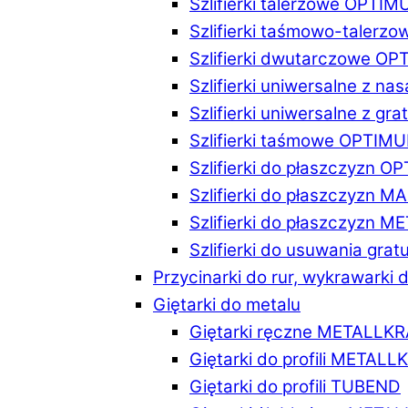
Szlifierki talerzowe OPTI
Szlifierki taśmowo-taler
Szlifierki dwutarczowe O
Szlifierki uniwersalne z n
Szlifierki uniwersalne z 
Szlifierki taśmowe OPTIM
Szlifierki do płaszczyzn 
Szlifierki do płaszczyzn 
Szlifierki do płaszczyzn 
Szlifierki do usuwania gr
Przycinarki do rur, wykrawarki d
Giętarki do metalu
Giętarki ręczne METALLK
Giętarki do profili METAL
Giętarki do profili TUBEND