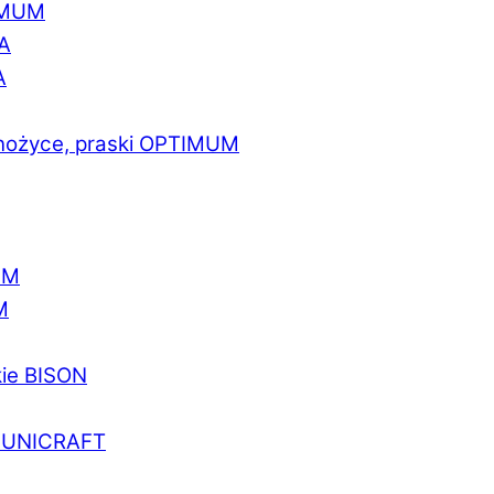
IMUM
A
A
 nożyce, praski OPTIMUM
UM
M
kie BISON
a UNICRAFT