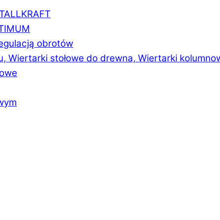
ETALLKRAFT
PTIMUM
regulacją obrotów
u, Wiertarki stołowe do drewna, Wiertarki kolumno
łowe
owym