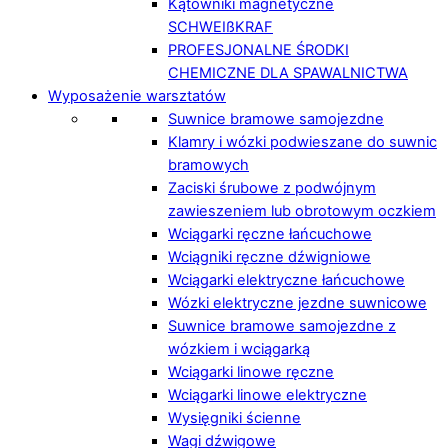
Kątowniki magnetyczne
SCHWEIßKRAF
PROFESJONALNE ŚRODKI
CHEMICZNE DLA SPAWALNICTWA
Wyposażenie warsztatów
Suwnice bramowe samojezdne
Klamry i wózki podwieszane do suwnic
bramowych
Zaciski śrubowe z podwójnym
zawieszeniem lub obrotowym oczkiem
Wciągarki ręczne łańcuchowe
Wciągniki ręczne dźwigniowe
Wciągarki elektryczne łańcuchowe
Wózki elektryczne jezdne suwnicowe
Suwnice bramowe samojezdne z
wózkiem i wciągarką
Wciągarki linowe ręczne
Wciągarki linowe elektryczne
Wysięgniki ścienne
Wagi dźwigowe