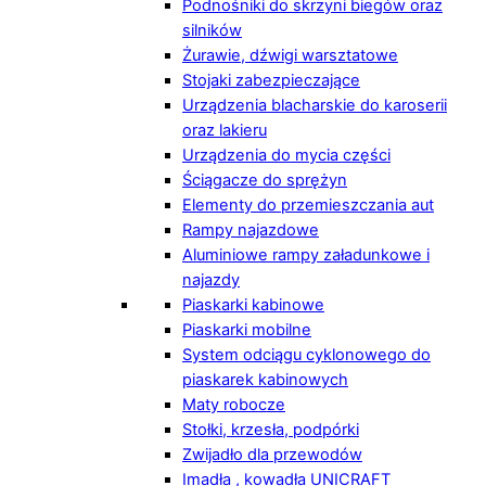
Podnośniki do skrzyni biegów oraz
silników
Żurawie, dźwigi warsztatowe
Stojaki zabezpieczające
Urządzenia blacharskie do karoserii
oraz lakieru
Urządzenia do mycia części
Ściągacze do sprężyn
Elementy do przemieszczania aut
Rampy najazdowe
Aluminiowe rampy załadunkowe i
najazdy
Piaskarki kabinowe
Piaskarki mobilne
System odciągu cyklonowego do
piaskarek kabinowych
Maty robocze
Stołki, krzesła, podpórki
Zwijadło dla przewodów
Imadła , kowadła UNICRAFT