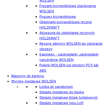
WOLSEN
Frezarki krzywoliniowe stacjonarne
WOLSEN
Posuwy krzywoliniowe
Okleiniarki krzywoliniowe ręczne
HOLZKRAFT
Akcesoria do okleiniarek ręcznych
HOLZKRAFT
Ręczne gilotyny WOLSEN do odcinania
obrzeży
Kapówko - zaokrąglarki, zaokrąglarki
narożników WOLSEN
Polerki WOLSEN od obrzeży PCV lub
ABS
Maszyny do kartonu
Wyroby metalowe WOLSEN
Łóżka do sanatorium
Stelaże metalowe do biurka
Stelaże metalowe łóżek hotelowych
Stelaże metalowe typu Loft