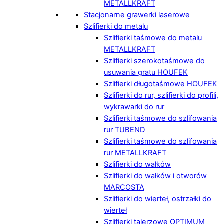
METALLKRAFT
Stacjonarne grawerki laserowe
Szlifierki do metalu
Szlifierki taśmowe do metalu
METALLKRAFT
Szlifierki szerokotaśmowe do
usuwania gratu HOUFEK
Szlifierki długotaśmowe HOUFEK
Szlifierki do rur, szlifierki do profili,
wykrawarki do rur
Szlifierki taśmowe do szlifowania
rur TUBEND
Szlifierki taśmowe do szlifowania
rur METALLKRAFT
Szlifierki do wałków
Szlifierki do wałków i otworów
MARCOSTA
Szlifierki do wierteł, ostrzałki do
wierteł
Szlifierki talerzowe OPTIMUM