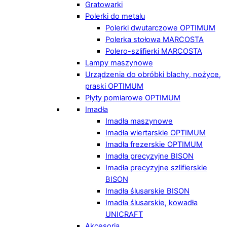
Gratowarki
Polerki do metalu
Polerki dwutarczowe OPTIMUM
Polerka stołowa MARCOSTA
Polero-szlifierki MARCOSTA
Lampy maszynowe
Urządzenia do obróbki blachy, nożyce,
praski OPTIMUM
Płyty pomiarowe OPTIMUM
Imadła
Imadła maszynowe
Imadła wiertarskie OPTIMUM
Imadła frezerskie OPTIMUM
Imadła precyzyjne BISON
Imadła precyzyjne szlifierskie
BISON
Imadła ślusarskie BISON
Imadła ślusarskie, kowadła
UNICRAFT
Akcesoria