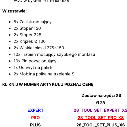
ECO w systemie fi16 lub fi28
W zestawie:
5x Zacisk mocujący
2x Stoper 150
2x Stoper 225
2x Krążek Ø 100
2x Winkiel płaski 275×150
10x Trzpień mocujący szybkiego montażu
10x Pin pozycjonujący
1x Uchwyt na palnik
2x Mobilna półka na trzpienie S
KLIKNIJ W NUMER ARTYKUŁU
POZNAJ CENĘ
Zestaw narzędzi XS
fi 28
EXPERT
28_TOOL_SET_EXPERT_X
PRO
28_TOOL_SET_PRO_XS
PLUS
28_TOOL_SET_PLUS_XS