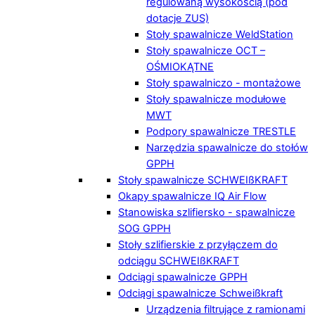
regulowaną wysokością (pod
dotacje ZUS)
Stoły spawalnicze WeldStation
Stoły spawalnicze OCT –
OŚMIOKĄTNE
Stoły spawalniczo - montażowe
Stoły spawalnicze modułowe
MWT
Podpory spawalnicze TRESTLE
Narzędzia spawalnicze do stołów
GPPH
Stoły spawalnicze SCHWEIßKRAFT
Okapy spawalnicze IQ Air Flow
Stanowiska szlifiersko - spawalnicze
SOG GPPH
Stoły szlifierskie z przyłączem do
odciągu SCHWEIßKRAFT
Odciągi spawalnicze GPPH
Odciągi spawalnicze Schweißkraft
Urządzenia filtrujące z ramionami