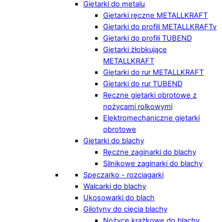
Giętarki do metalu
Giętarki ręczne METALLKRAFT
Giętarki do profili METALLKRAFTv
Giętarki do profili TUBEND
Giętarki żłobkujące
METALLKRAFT
Giętarki do rur METALLKRAFT
Giętarki do rur TUBEND
Ręczne giętarki obrotowe z
nożycami rolkowymi
Elektromechaniczne giętarki
obrotowe
Giętarki do blachy
Ręczne zaginarki do blachy
Silnikowe zaginarki do blachy
Spęczarko - rozciągarki
Walcarki do blachy
Ukosowarki do blach
Gilotyny do cięcia blachy
Nożyce krążkowe do blachy