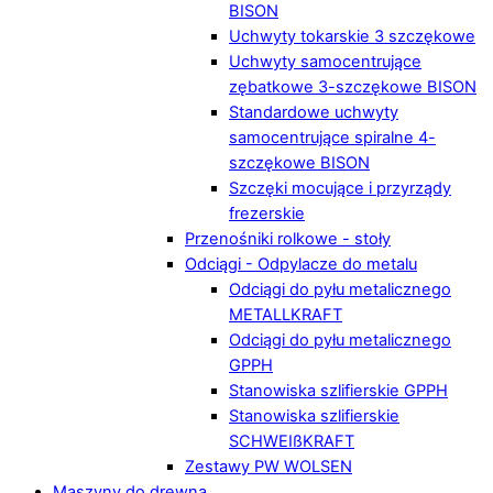
BISON
Uchwyty tokarskie 3 szczękowe
Uchwyty samocentrujące
zębatkowe 3-szczękowe BISON
Standardowe uchwyty
samocentrujące spiralne 4-
szczękowe BISON
Szczęki mocujące i przyrządy
frezerskie
Przenośniki rolkowe - stoły
Odciągi - Odpylacze do metalu
Odciągi do pyłu metalicznego
METALLKRAFT
Odciągi do pyłu metalicznego
GPPH
Stanowiska szlifierskie GPPH
Stanowiska szlifierskie
SCHWEIßKRAFT
Zestawy PW WOLSEN
Maszyny do drewna