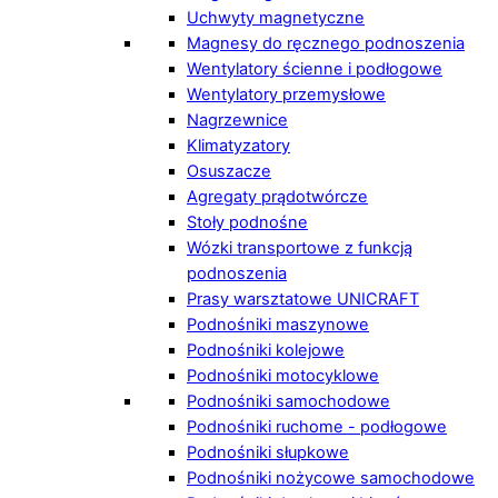
Uchwyty magnetyczne
Magnesy do ręcznego podnoszenia
Wentylatory ścienne i podłogowe
Wentylatory przemysłowe
Nagrzewnice
Klimatyzatory
Osuszacze
Agregaty prądotwórcze
Stoły podnośne
Wózki transportowe z funkcją
podnoszenia
Prasy warsztatowe UNICRAFT
Podnośniki maszynowe
Podnośniki kolejowe
Podnośniki motocyklowe
Podnośniki samochodowe
Podnośniki ruchome - podłogowe
Podnośniki słupkowe
Podnośniki nożycowe samochodowe