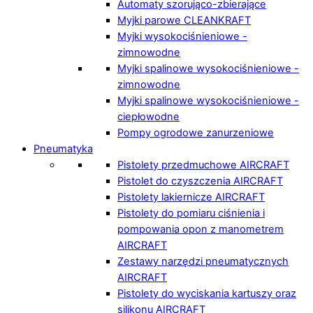
Automaty szorująco-zbierające
Myjki parowe CLEANKRAFT
Myjki wysokociśnieniowe -
zimnowodne
Myjki spalinowe wysokociśnieniowe -
zimnowodne
Myjki spalinowe wysokociśnieniowe -
ciepłowodne
Pompy ogrodowe zanurzeniowe
Pneumatyka
Pistolety przedmuchowe AIRCRAFT
Pistolet do czyszczenia AIRCRAFT
Pistolety lakiernicze AIRCRAFT
Pistolety do pomiaru ciśnienia i
pompowania opon z manometrem
AIRCRAFT
Zestawy narzędzi pneumatycznych
AIRCRAFT
Pistolety do wyciskania kartuszy oraz
silikonu AIRCRAFT