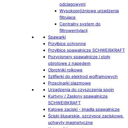
odciągowymi
Wysokopróżniowe urządzenia
filtrujące
Centralny system do
filtrowentylacji
Spawarki
Przyłbice ochronne
Przyłbice spawalnicze SCHWEIßKRAFT
Pozycjonery spawalnicze i stoły
obrotowe z napędem
Obrotniki rolkowe
Szlifierki do elektrod wolframowych
Przecinarki plazmowe
Urządzenia do czyszczenia spoin
Kurtyny / Zasłony spawalnicze
SCHWEIßKRAFT
Kątowe zaciski - imadła spawalnicze
Ściski ślusarskie, szczypce zaciskowe,
uchwyty magnetyczne