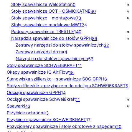
Stoły spawalnicze WeldStation
0
Stoły spawalnicze OCT – OŚMIOKĄTNE
60
Stoły spawalniczo - montażowe
73
Stoły spawalnicze modułowe MWT
24
Podpory spawalnicze TRESTLE
140
Narzędzia spawalnicze do stołów GPPH
89
Zestawy narzędzi do stołów spawalniczych
32
Zestawy narzędzi do rur
4
Narzędzia do stołów spawalniczych
53
Stoły spawalnicze SCHWEIßKRAFT
11
Okapy spawalnicze IQ Air Flow
18
Stanowiska szlifiersko - spawalnicze SOG GPPH
6
Stoły szlifierskie z przyłączem do odciągu SCHWEIßKRAFT
5
Odciągi spawalnicze GPPH
14
Odciągi spawalnicze Schweißkraft
11
Spawarki
43
Przyłbice ochronne
3
Przyłbice spawalnicze SCHWEIßKRAFT
17
Pozycjonery spawalnicze i stoły obrotowe z napędem
20