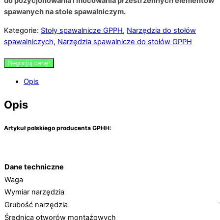
do pozycjonowania i mocowania przestrzennych elementów
spawanych na stole spawalniczym.
Kategorie:
Stoły spawalnicze GPPH
,
Narzędzia do stołów
spawalniczych
,
Narzędzia spawalnicze do stołów GPPH
Negocjuj cenę!
Opis
Opis
A
rtykuł polskiego producenta GPHH:
Dane techniczne
Waga
Wymiar narzędzia
Grubość narzędzia
Średnica otworów montażowych