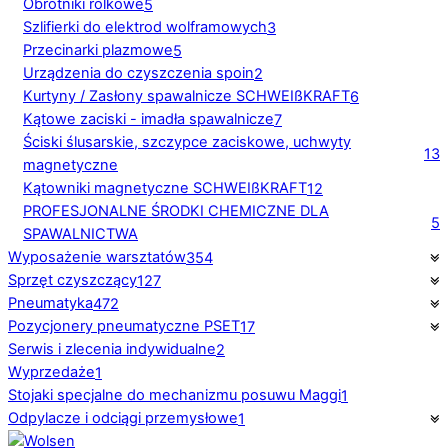
Obrotniki rolkowe
5
Szlifierki do elektrod wolframowych
3
Przecinarki plazmowe
5
Urządzenia do czyszczenia spoin
2
Kurtyny / Zasłony spawalnicze SCHWEIßKRAFT
6
Kątowe zaciski - imadła spawalnicze
7
Ściski ślusarskie, szczypce zaciskowe, uchwyty
13
magnetyczne
Kątowniki magnetyczne SCHWEIßKRAFT
12
PROFESJONALNE ŚRODKI CHEMICZNE DLA
5
SPAWALNICTWA
Wyposażenie warsztatów
354
Sprzęt czyszczący
127
Pneumatyka
472
Pozycjonery pneumatyczne PSET
17
Serwis i zlecenia indywidualne
2
Wyprzedaże
1
Stojaki specjalne do mechanizmu posuwu Maggi
1
Odpylacze i odciągi przemysłowe
1