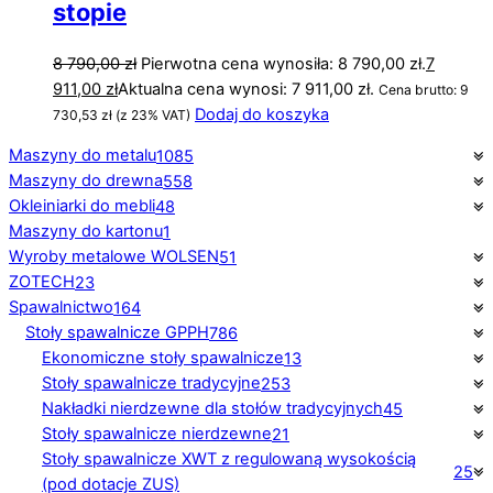
stopie
8 790,00
zł
Pierwotna cena wynosiła: 8 790,00 zł.
7
911,00
zł
Aktualna cena wynosi: 7 911,00 zł.
Cena brutto:
9
Dodaj do koszyka
730,53
zł
(z 23% VAT)
Maszyny do metalu
1085
Maszyny do drewna
558
Okleiniarki do mebli
48
Maszyny do kartonu
1
Wyroby metalowe WOLSEN
51
ZOTECH
23
Spawalnictwo
164
Stoły spawalnicze GPPH
786
Ekonomiczne stoły spawalnicze
13
Stoły spawalnicze tradycyjne
253
Nakładki nierdzewne dla stołów tradycyjnych
45
Stoły spawalnicze nierdzewne
21
Stoły spawalnicze XWT z regulowaną wysokością
25
(pod dotacje ZUS)