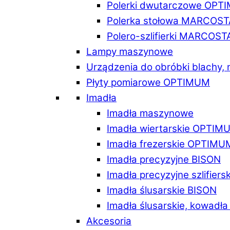
Polerki dwutarczowe OPT
Polerka stołowa MARCOST
Polero-szlifierki MARCOST
Lampy maszynowe
Urządzenia do obróbki blachy,
Płyty pomiarowe OPTIMUM
Imadła
Imadła maszynowe
Imadła wiertarskie OPTIM
Imadła frezerskie OPTIMU
Imadła precyzyjne BISON
Imadła precyzyjne szlifiers
Imadła ślusarskie BISON
Imadła ślusarskie, kowadł
Akcesoria