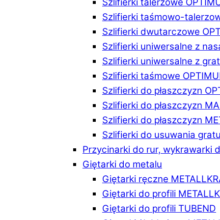
Szlifierki talerzowe OPTI
Szlifierki taśmowo-taler
Szlifierki dwutarczowe O
Szlifierki uniwersalne z n
Szlifierki uniwersalne z 
Szlifierki taśmowe OPTIM
Szlifierki do płaszczyzn 
Szlifierki do płaszczyzn 
Szlifierki do płaszczyzn 
Szlifierki do usuwania gr
Przycinarki do rur, wykrawarki d
Giętarki do metalu
Giętarki ręczne METALLK
Giętarki do profili METAL
Giętarki do profili TUBEND