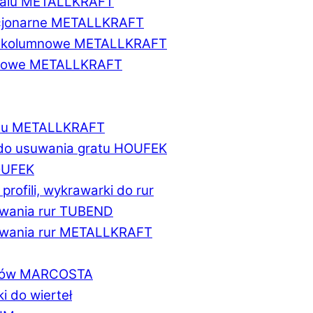
etalu METALLKRAFT
acjonarne METALLKRAFT
wukolumnowe METALLKRAFT
ionowe METALLKRAFT
talu METALLKRAFT
 do usuwania gratu HOUFEK
HOUFEK
do profili, wykrawarki do rur
fowania rur TUBEND
ifowania rur METALLKRAFT
worów MARCOSTA
ki do wierteł