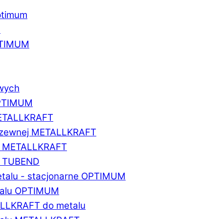
ptimum
u
PTIMUM
owych
OPTIMUM
METALLKRAFT
erdzewnej METALLKRAFT
um METALLKRAFT
um TUBEND
etalu - stacjonarne OPTIMUM
etalu OPTIMUM
ALLKRAFT do metalu