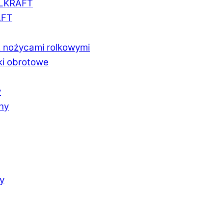
LLKRAFT
AFT
z nożycami rolkowymi
ki obrotowe
y
chy
y