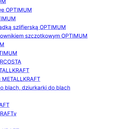
MUM
zowe OPTIMUM
PTIMUM
asadką szlifierską OPTIMUM
gratownikiem szczotkowym OPTIMUM
UM
OPTIMUM
MARCOSTA
METALLKRAFT
atu METALLKRAFT
o blach, dziurkarki do blach
RAFT
LKRAFTv