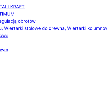
ETALLKRAFT
PTIMUM
regulacją obrotów
u, Wiertarki stołowe do drewna, Wiertarki kolumno
łowe
owym