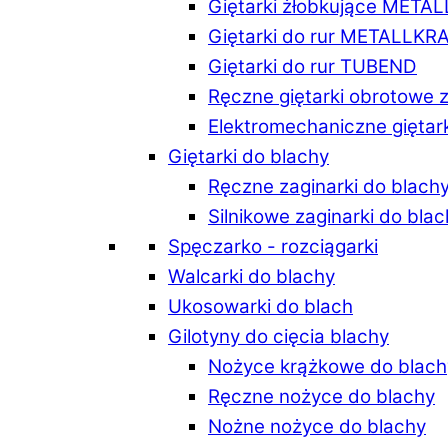
Giętarki żłobkujące META
Giętarki do rur METALLKR
Giętarki do rur TUBEND
Ręczne giętarki obrotowe 
Elektromechaniczne giętar
Giętarki do blachy
Ręczne zaginarki do blach
Silnikowe zaginarki do bla
Spęczarko - rozciągarki
Walcarki do blachy
Ukosowarki do blach
Gilotyny do cięcia blachy
Nożyce krążkowe do blach
Ręczne nożyce do blachy
Nożne nożyce do blachy