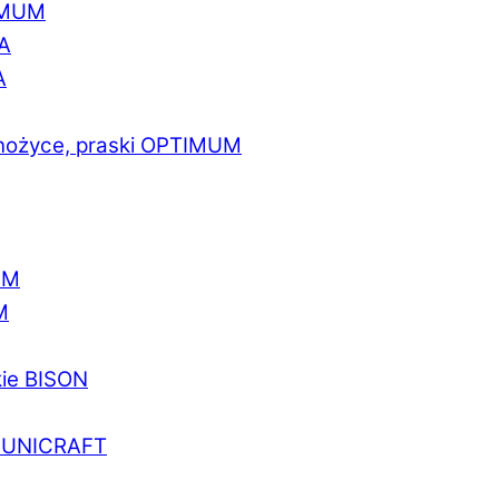
IMUM
A
A
 nożyce, praski OPTIMUM
UM
M
kie BISON
a UNICRAFT