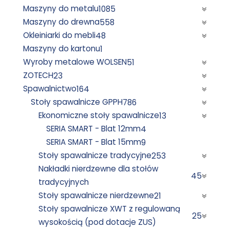
Maszyny do metalu
1085
Maszyny do drewna
558
Okleiniarki do mebli
48
Maszyny do kartonu
1
Wyroby metalowe WOLSEN
51
ZOTECH
23
Spawalnictwo
164
Stoły spawalnicze GPPH
786
Ekonomiczne stoły spawalnicze
13
SERIA SMART - Blat 12mm
4
SERIA SMART - Blat 15mm
9
Stoły spawalnicze tradycyjne
253
Nakładki nierdzewne dla stołów
45
tradycyjnych
Stoły spawalnicze nierdzewne
21
Stoły spawalnicze XWT z regulowaną
25
wysokością (pod dotacje ZUS)