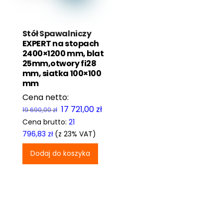
Stół Spawalniczy
EXPERT na stopach
2400×1200 mm, blat
25mm,otwory fi28
mm, siatka 100×100
mm
Pierwotna
Aktualna
17 721,00
zł
19 690,00
zł
cena
cena
Cena brutto:
21
wynosiła:
wynosi:
796,83
zł
(z 23% VAT)
19
17
Dodaj do koszyka
690,00 zł.
721,00 zł.