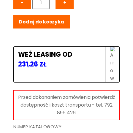
−
+
Stół
Spawalniczy
Dodaj do koszyka
SMART
2000x1000
mm,
blat
15mm,
WEŹ LEASING OD
otwory
231,26
ZŁ
fi16
mm,
siatka
100x100
mm,
na
kołach
NUMER KATALOGOWY: