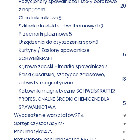
Pozycjonery spawalnicze i stoły obrotowe
20
z napędem
Obrotniki rolkowe
5
Szlifierki do elektrod wolframowych
3
Przecinarki plazmowe
5
Urządzenia do czyszczenia spoin
2
Kurtyny / Zasłony spawalnicze
6
SCHWEIßKRAFT
Kątowe zaciski - imadła spawalnicze
7
Ściski ślusarskie, szczypce zaciskowe,
13
uchwyty magnetyczne
Kątowniki magnetyczne SCHWEIßKRAFT
12
PROFESJONALNE ŚRODKI CHEMICZNE DLA
5
SPAWALNICTWA
Wyposażenie warsztatów
354
Sprzęt czyszczący
127
Pneumatyka
472
Pozycjonery pneumatyczne PSET
17