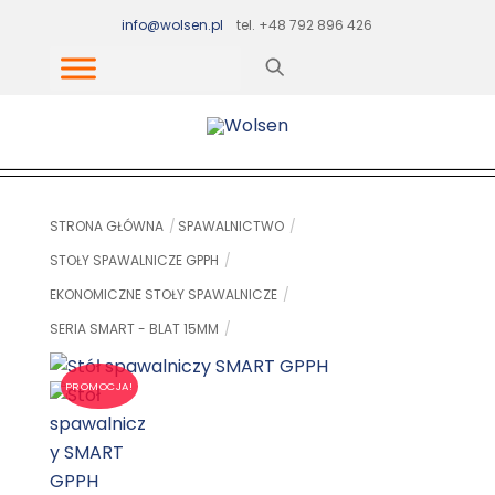
Skip
info@wolsen.pl
tel. +48 792 896 426
to
content
STRONA GŁÓWNA
SPAWALNICTWO
STOŁY SPAWALNICZE GPPH
EKONOMICZNE STOŁY SPAWALNICZE
SERIA SMART - BLAT 15MM
PROMOCJA!