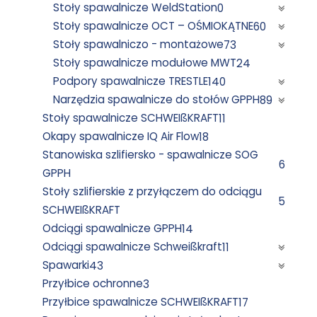
Stoły spawalnicze WeldStation
0
Stoły spawalnicze OCT – OŚMIOKĄTNE
60
Stoły spawalniczo - montażowe
73
Stoły spawalnicze modułowe MWT
24
Podpory spawalnicze TRESTLE
140
Narzędzia spawalnicze do stołów GPPH
89
Stoły spawalnicze SCHWEIßKRAFT
11
Okapy spawalnicze IQ Air Flow
18
Stanowiska szlifiersko - spawalnicze SOG
6
GPPH
Stoły szlifierskie z przyłączem do odciągu
5
SCHWEIßKRAFT
Odciągi spawalnicze GPPH
14
Odciągi spawalnicze Schweißkraft
11
Spawarki
43
Przyłbice ochronne
3
Przyłbice spawalnicze SCHWEIßKRAFT
17