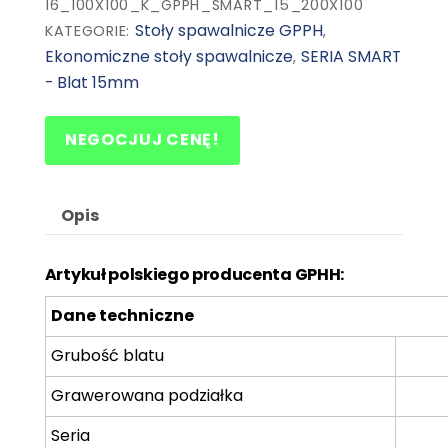
16_100X100_K_GPPH_SMART_15_200X100
Stoły spawalnicze GPPH
KATEGORIE:
,
Ekonomiczne stoły spawalnicze
SERIA SMART
,
- Blat 15mm
NEGOCJUJ CENĘ!
Opis
Artykuł polskiego producenta GPHH:
Dane techniczne
Grubość blatu
Grawerowana podziałka
Seria