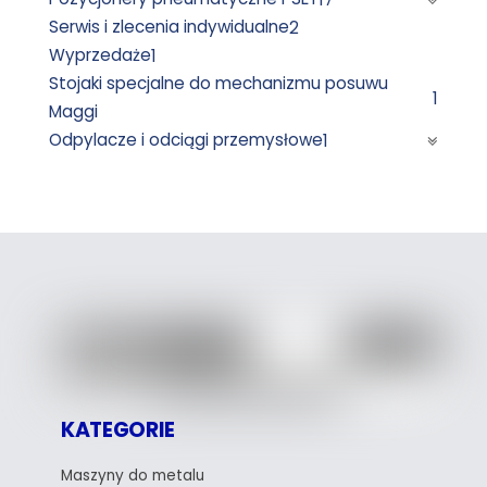
Serwis i zlecenia indywidualne
2
Wyprzedaże
1
Stojaki specjalne do mechanizmu posuwu
1
Maggi
Odpylacze i odciągi przemysłowe
1
KATEGORIE
Maszyny do metalu