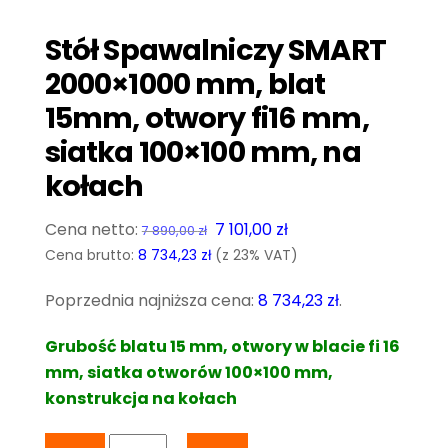
Stół Spawalniczy SMART
2000×1000 mm, blat
15mm, otwory fi16 mm,
siatka 100×100 mm, na
kołach
Pierwotna
Aktualna
7 101,00
zł
7 890,00
zł
cena
cena
Cena brutto:
8 734,23
zł
(z 23% VAT)
wynosiła:
wynosi:
Poprzednia najniższa cena:
8 734,23
zł
.
7
7
890,00 zł.
101,00 zł.
Grubość blatu 15 mm, otwory w blacie fi 16
mm, siatka otworów 100×100 mm,
konstrukcja na kołach
ilość