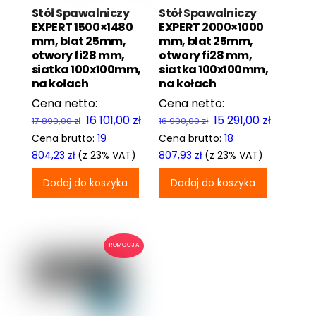
Stół Spawalniczy
Stół Spawalniczy
EXPERT 1500×1480
EXPERT 2000×1000
mm, blat 25mm,
mm, blat 25mm,
otwory fi28 mm,
otwory fi28 mm,
siatka 100x100mm,
siatka 100x100mm,
na kołach
na kołach
Pierwotna
Aktualna
Pierwotna
Aktualn
16 101,00
zł
15 291,00
zł
17 890,00
zł
16 990,00
zł
cena
cena
cena
cena
Cena brutto:
19
Cena brutto:
18
wynosiła:
wynosi:
wynosiła:
wynosi:
804,23
zł
(z 23% VAT)
807,93
zł
(z 23% VAT)
17
16
16
15
Dodaj do koszyka
Dodaj do koszyka
890,00 zł.
101,00 zł.
990,00 zł.
291,00 zł
PROMOCJA!