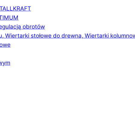
ETALLKRAFT
PTIMUM
regulacją obrotów
u, Wiertarki stołowe do drewna, Wiertarki kolumno
łowe
owym