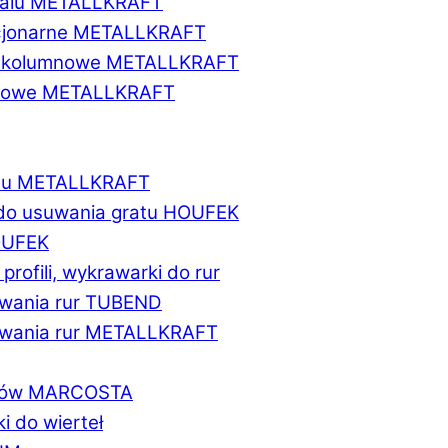
etalu METALLKRAFT
acjonarne METALLKRAFT
wukolumnowe METALLKRAFT
ionowe METALLKRAFT
talu METALLKRAFT
 do usuwania gratu HOUFEK
HOUFEK
do profili, wykrawarki do rur
fowania rur TUBEND
ifowania rur METALLKRAFT
worów MARCOSTA
ki do wierteł