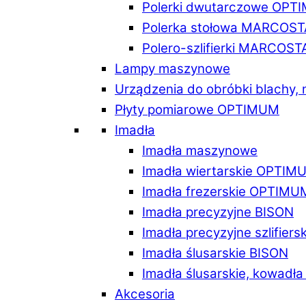
Polerki dwutarczowe OPT
Polerka stołowa MARCOST
Polero-szlifierki MARCOST
Lampy maszynowe
Urządzenia do obróbki blachy,
Płyty pomiarowe OPTIMUM
Imadła
Imadła maszynowe
Imadła wiertarskie OPTIM
Imadła frezerskie OPTIMU
Imadła precyzyjne BISON
Imadła precyzyjne szlifiers
Imadła ślusarskie BISON
Imadła ślusarskie, kowadł
Akcesoria