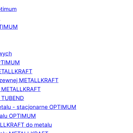
ptimum
u
PTIMUM
owych
OPTIMUM
METALLKRAFT
erdzewnej METALLKRAFT
um METALLKRAFT
um TUBEND
etalu - stacjonarne OPTIMUM
etalu OPTIMUM
ALLKRAFT do metalu