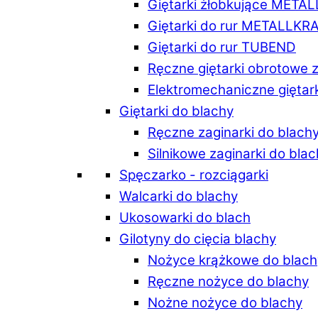
Giętarki żłobkujące META
Giętarki do rur METALLKR
Giętarki do rur TUBEND
Ręczne giętarki obrotowe 
Elektromechaniczne giętar
Giętarki do blachy
Ręczne zaginarki do blach
Silnikowe zaginarki do bla
Spęczarko - rozciągarki
Walcarki do blachy
Ukosowarki do blach
Gilotyny do cięcia blachy
Nożyce krążkowe do blach
Ręczne nożyce do blachy
Nożne nożyce do blachy