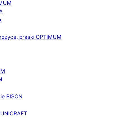
IMUM
A
A
 nożyce, praski OPTIMUM
UM
M
kie BISON
a UNICRAFT