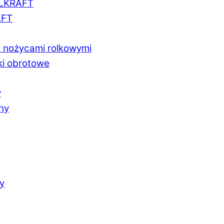
LLKRAFT
AFT
z nożycami rolkowymi
ki obrotowe
y
chy
y