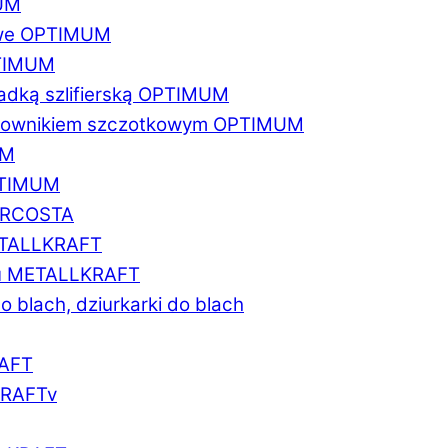
MUM
zowe OPTIMUM
PTIMUM
asadką szlifierską OPTIMUM
gratownikiem szczotkowym OPTIMUM
UM
OPTIMUM
MARCOSTA
METALLKRAFT
atu METALLKRAFT
o blach, dziurkarki do blach
RAFT
LKRAFTv