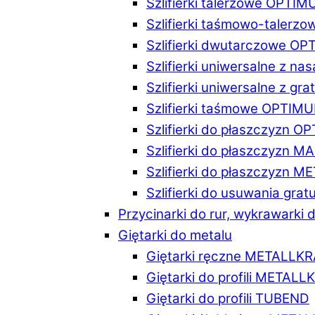
Szlifierki talerzowe OPTI
Szlifierki taśmowo-taler
Szlifierki dwutarczowe O
Szlifierki uniwersalne z n
Szlifierki uniwersalne z 
Szlifierki taśmowe OPTIM
Szlifierki do płaszczyzn 
Szlifierki do płaszczyzn 
Szlifierki do płaszczyzn 
Szlifierki do usuwania gr
Przycinarki do rur, wykrawarki d
Giętarki do metalu
Giętarki ręczne METALLK
Giętarki do profili METAL
Giętarki do profili TUBEND