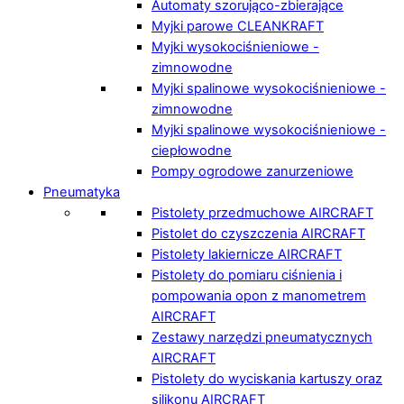
Automaty szorująco-zbierające
Myjki parowe CLEANKRAFT
Myjki wysokociśnieniowe -
zimnowodne
Myjki spalinowe wysokociśnieniowe -
zimnowodne
Myjki spalinowe wysokociśnieniowe -
ciepłowodne
Pompy ogrodowe zanurzeniowe
Pneumatyka
Pistolety przedmuchowe AIRCRAFT
Pistolet do czyszczenia AIRCRAFT
Pistolety lakiernicze AIRCRAFT
Pistolety do pomiaru ciśnienia i
pompowania opon z manometrem
AIRCRAFT
Zestawy narzędzi pneumatycznych
AIRCRAFT
Pistolety do wyciskania kartuszy oraz
silikonu AIRCRAFT