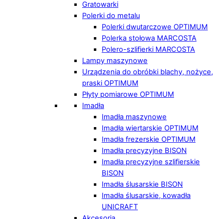
Gratowarki
Polerki do metalu
Polerki dwutarczowe OPTIMUM
Polerka stołowa MARCOSTA
Polero-szlifierki MARCOSTA
Lampy maszynowe
Urządzenia do obróbki blachy, nożyce,
praski OPTIMUM
Płyty pomiarowe OPTIMUM
Imadła
Imadła maszynowe
Imadła wiertarskie OPTIMUM
Imadła frezerskie OPTIMUM
Imadła precyzyjne BISON
Imadła precyzyjne szlifierskie
BISON
Imadła ślusarskie BISON
Imadła ślusarskie, kowadła
UNICRAFT
Akcesoria