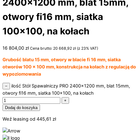
2400×1200 mm, blat 15mm,
otwory fi16 mm, siatka
100×100, na kołach
16 804,00
zł
Cena brutto:
20 668,92
zł
(z 23% VAT)
Grubość blatu 15 mm, otwory w blacie fi 16 mm, siatka
otworów 100 x 100 mm, konstrukcja na kołach z regulacją do
wypoziomowania
ilość Stół Spawalniczy PRO 2400x1200 mm, blat 15mm,
−
otwory fi16 mm, siatka 100x100, na kołach
+
Dodaj do koszyka
Weź leasing od
445,61
zł