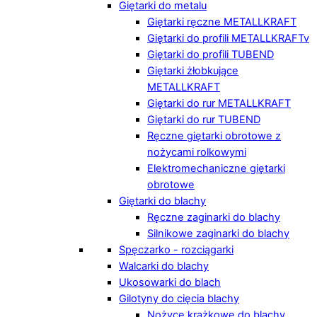
Giętarki do metalu
Giętarki ręczne METALLKRAFT
Giętarki do profili METALLKRAFTv
Giętarki do profili TUBEND
Giętarki żłobkujące
METALLKRAFT
Giętarki do rur METALLKRAFT
Giętarki do rur TUBEND
Ręczne giętarki obrotowe z
nożycami rolkowymi
Elektromechaniczne giętarki
obrotowe
Giętarki do blachy
Ręczne zaginarki do blachy
Silnikowe zaginarki do blachy
Spęczarko - rozciągarki
Walcarki do blachy
Ukosowarki do blach
Gilotyny do cięcia blachy
Nożyce krążkowe do blachy