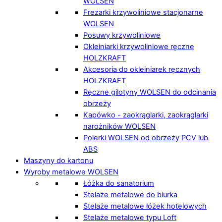
WOLSEN
Frezarki krzywoliniowe stacjonarne
WOLSEN
Posuwy krzywoliniowe
Okleiniarki krzywoliniowe ręczne
HOLZKRAFT
Akcesoria do okleiniarek ręcznych
HOLZKRAFT
Ręczne gilotyny WOLSEN do odcinania
obrzeży
Kapówko - zaokrąglarki, zaokrąglarki
narożników WOLSEN
Polerki WOLSEN od obrzeży PCV lub
ABS
Maszyny do kartonu
Wyroby metalowe WOLSEN
Łóżka do sanatorium
Stelaże metalowe do biurka
Stelaże metalowe łóżek hotelowych
Stelaże metalowe typu Loft