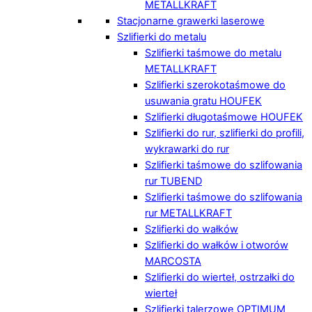
METALLKRAFT
Stacjonarne grawerki laserowe
Szlifierki do metalu
Szlifierki taśmowe do metalu
METALLKRAFT
Szlifierki szerokotaśmowe do
usuwania gratu HOUFEK
Szlifierki długotaśmowe HOUFEK
Szlifierki do rur, szlifierki do profili,
wykrawarki do rur
Szlifierki taśmowe do szlifowania
rur TUBEND
Szlifierki taśmowe do szlifowania
rur METALLKRAFT
Szlifierki do wałków
Szlifierki do wałków i otworów
MARCOSTA
Szlifierki do wierteł, ostrzałki do
wierteł
Szlifierki talerzowe OPTIMUM