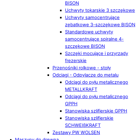
BISON
Uchwyty tokarskie 3 szczękowe
Uchwyty samocentrujące
zębatkowe 3-szczękowe BISON
Standardowe uchwyty
samocentrujące spiralne 4-
szczękowe BISON
Szczęki mocujące i przyrządy
frezerskie
Przenośniki rolkowe - stoły
Odciągi - Odpylacze do metalu
Odciągi do pyłu metalicznego
METALLKRAFT
Odciągi do pyłu metalicznego
GPPH
Stanowiska szlifierskie GPPH
Stanowiska szlifierskie
SCHWEIßKRAFT
Zestawy PW WOLSEN
Maszyny do drewna