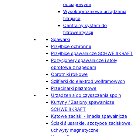
odciągowymi
Wysokopróżniowe urządzenia
filtrujące
Centralny system do
filtrowentylacji
Spawarki
Przyłbice ochronne
Przyłbice spawalnicze SCHWEIßKRAFT
Pozycjonery spawalnicze i stoły
obrotowe z napędem
Obrotniki rolkowe
Szlifierki do elektrod wolframowych
Przecinarki plazmowe
Urządzenia do czyszczenia spoin
Kurtyny / Zasłony spawalnicze
SCHWEIßKRAFT
Kątowe zaciski - imadła spawalnicze
Ściski ślusarskie, szczypce zaciskowe,
uchwyty magnetyczne