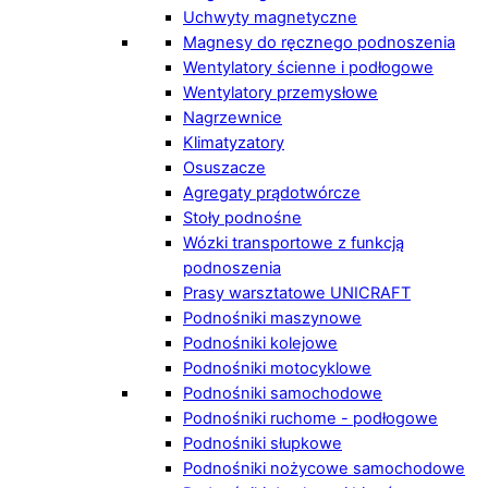
Uchwyty magnetyczne
Magnesy do ręcznego podnoszenia
Wentylatory ścienne i podłogowe
Wentylatory przemysłowe
Nagrzewnice
Klimatyzatory
Osuszacze
Agregaty prądotwórcze
Stoły podnośne
Wózki transportowe z funkcją
podnoszenia
Prasy warsztatowe UNICRAFT
Podnośniki maszynowe
Podnośniki kolejowe
Podnośniki motocyklowe
Podnośniki samochodowe
Podnośniki ruchome - podłogowe
Podnośniki słupkowe
Podnośniki nożycowe samochodowe