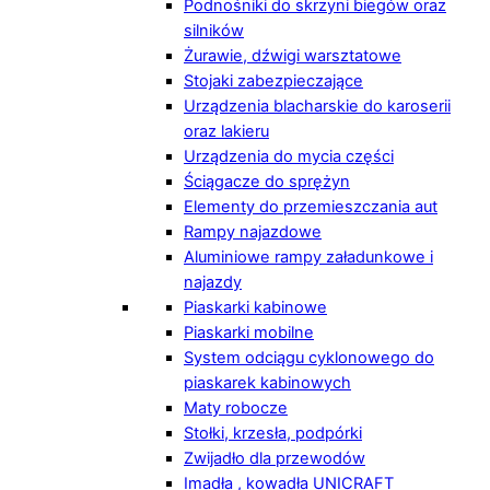
Podnośniki do skrzyni biegów oraz
silników
Żurawie, dźwigi warsztatowe
Stojaki zabezpieczające
Urządzenia blacharskie do karoserii
oraz lakieru
Urządzenia do mycia części
Ściągacze do sprężyn
Elementy do przemieszczania aut
Rampy najazdowe
Aluminiowe rampy załadunkowe i
najazdy
Piaskarki kabinowe
Piaskarki mobilne
System odciągu cyklonowego do
piaskarek kabinowych
Maty robocze
Stołki, krzesła, podpórki
Zwijadło dla przewodów
Imadła , kowadła UNICRAFT