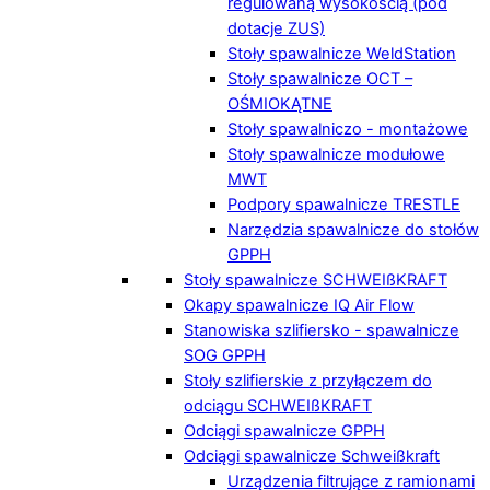
regulowaną wysokością (pod
dotacje ZUS)
Stoły spawalnicze WeldStation
Stoły spawalnicze OCT –
OŚMIOKĄTNE
Stoły spawalniczo - montażowe
Stoły spawalnicze modułowe
MWT
Podpory spawalnicze TRESTLE
Narzędzia spawalnicze do stołów
GPPH
Stoły spawalnicze SCHWEIßKRAFT
Okapy spawalnicze IQ Air Flow
Stanowiska szlifiersko - spawalnicze
SOG GPPH
Stoły szlifierskie z przyłączem do
odciągu SCHWEIßKRAFT
Odciągi spawalnicze GPPH
Odciągi spawalnicze Schweißkraft
Urządzenia filtrujące z ramionami