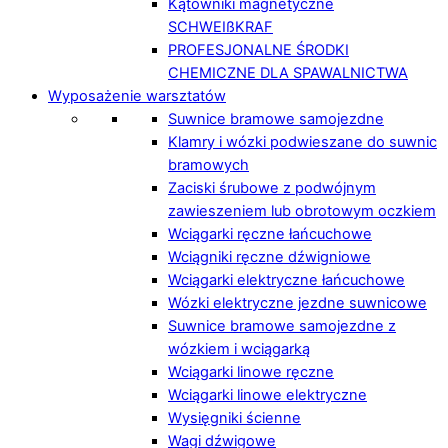
Kątowniki magnetyczne
SCHWEIßKRAF
PROFESJONALNE ŚRODKI
CHEMICZNE DLA SPAWALNICTWA
Wyposażenie warsztatów
Suwnice bramowe samojezdne
Klamry i wózki podwieszane do suwnic
bramowych
Zaciski śrubowe z podwójnym
zawieszeniem lub obrotowym oczkiem
Wciągarki ręczne łańcuchowe
Wciągniki ręczne dźwigniowe
Wciągarki elektryczne łańcuchowe
Wózki elektryczne jezdne suwnicowe
Suwnice bramowe samojezdne z
wózkiem i wciągarką
Wciągarki linowe ręczne
Wciągarki linowe elektryczne
Wysięgniki ścienne
Wagi dźwigowe