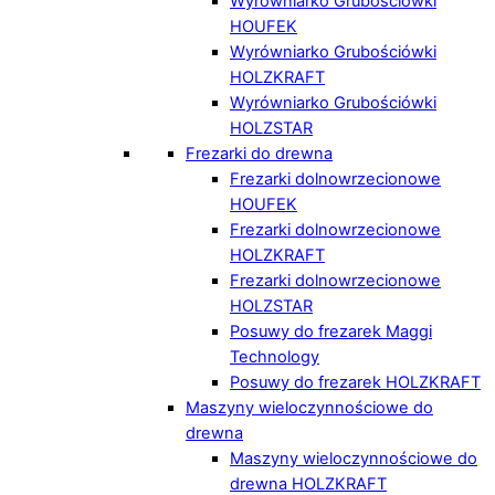
Wyrówniarko Grubościówki
HOUFEK
Wyrówniarko Grubościówki
HOLZKRAFT
Wyrówniarko Grubościówki
HOLZSTAR
Frezarki do drewna
Frezarki dolnowrzecionowe
HOUFEK
Frezarki dolnowrzecionowe
HOLZKRAFT
Frezarki dolnowrzecionowe
HOLZSTAR
Posuwy do frezarek Maggi
Technology
Posuwy do frezarek HOLZKRAFT
Maszyny wieloczynnościowe do
drewna
Maszyny wieloczynnościowe do
drewna HOLZKRAFT