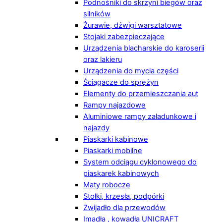
Podnośniki do skrzyni biegów oraz
silników
Żurawie, dźwigi warsztatowe
Stojaki zabezpieczające
Urządzenia blacharskie do karoserii
oraz lakieru
Urządzenia do mycia części
Ściągacze do sprężyn
Elementy do przemieszczania aut
Rampy najazdowe
Aluminiowe rampy załadunkowe i
najazdy
Piaskarki kabinowe
Piaskarki mobilne
System odciągu cyklonowego do
piaskarek kabinowych
Maty robocze
Stołki, krzesła, podpórki
Zwijadło dla przewodów
Imadła , kowadła UNICRAFT