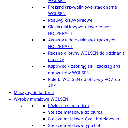
WOLSEN
Frezarki krzywoliniowe stacjonarne
WOLSEN
Posuwy krzywoliniowe
Okleiniarki krzywoliniowe ręczne
HOLZKRAFT
Akcesoria do okleiniarek ręcznych
HOLZKRAFT
Ręczne gilotyny WOLSEN do odcinania
obrzeży
Kapówko - zaokrąglarki, zaokrąglarki
narożników WOLSEN
Polerki WOLSEN od obrzeży PCV lub
ABS
Maszyny do kartonu
Wyroby metalowe WOLSEN
Łóżka do sanatorium
Stelaże metalowe do biurka
Stelaże metalowe łóżek hotelowych
Stelaże metalowe typu Loft