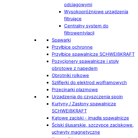
odciągowymi
Wysokopróżniowe urządzenia
filtrujące
Centralny system do
filtrowentylacji
Spawarki
Przyłbice ochronne
Przyłbice spawalnicze SCHWEIßKRAFT
Pozycjonery spawalnicze i stoły
obrotowe z napędem
Obrotniki rolkowe
Szlifierki do elektrod wolframowych
Przecinarki plazmowe
Urządzenia do czyszczenia spoin
Kurtyny / Zasłony spawalnicze
SCHWEIßKRAFT
Kątowe zaciski - imadła spawalnicze
Ściski ślusarskie, szczypce zaciskowe,
uchwyty magnetyczne