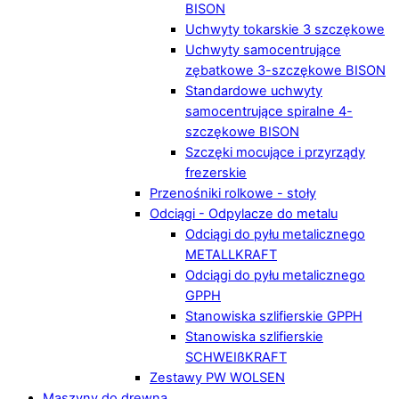
BISON
Uchwyty tokarskie 3 szczękowe
Uchwyty samocentrujące
zębatkowe 3-szczękowe BISON
Standardowe uchwyty
samocentrujące spiralne 4-
szczękowe BISON
Szczęki mocujące i przyrządy
frezerskie
Przenośniki rolkowe - stoły
Odciągi - Odpylacze do metalu
Odciągi do pyłu metalicznego
METALLKRAFT
Odciągi do pyłu metalicznego
GPPH
Stanowiska szlifierskie GPPH
Stanowiska szlifierskie
SCHWEIßKRAFT
Zestawy PW WOLSEN
Maszyny do drewna