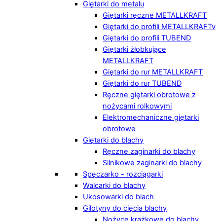
Giętarki do metalu
Giętarki ręczne METALLKRAFT
Giętarki do profili METALLKRAFTv
Giętarki do profili TUBEND
Giętarki żłobkujące
METALLKRAFT
Giętarki do rur METALLKRAFT
Giętarki do rur TUBEND
Ręczne giętarki obrotowe z
nożycami rolkowymi
Elektromechaniczne giętarki
obrotowe
Giętarki do blachy
Ręczne zaginarki do blachy
Silnikowe zaginarki do blachy
Spęczarko - rozciągarki
Walcarki do blachy
Ukosowarki do blach
Gilotyny do cięcia blachy
Nożyce krążkowe do blachy