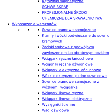
Kątowniki magnetyczne
SCHWEIßKRAF
PROFESJONALNE ŚRODKI
CHEMICZNE DLA SPAWALNICTWA
Wyposażenie warsztatów
Suwnice bramowe samojezdne
Klamry i wózki podwieszane do suwnic
bramowych
Zaciski śrubowe z podwójnym
zawieszeniem lub obrotowym oczkiem
Wciągarki ręczne łańcuchowe
Wciągniki ręczne dźwigniowe
Wciągarki elektryczne łańcuchowe
Wózki elektryczne jezdne suwnicowe
Suwnice bramowe samojezdne z
wózkiem i wciągarką
Wciągarki linowe ręczne
Wciągarki linowe elektryczne
Wysięgniki ścienne
Wagi dźwigowe