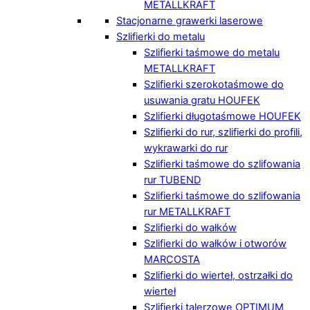
METALLKRAFT
Stacjonarne grawerki laserowe
Szlifierki do metalu
Szlifierki taśmowe do metalu
METALLKRAFT
Szlifierki szerokotaśmowe do
usuwania gratu HOUFEK
Szlifierki długotaśmowe HOUFEK
Szlifierki do rur, szlifierki do profili,
wykrawarki do rur
Szlifierki taśmowe do szlifowania
rur TUBEND
Szlifierki taśmowe do szlifowania
rur METALLKRAFT
Szlifierki do wałków
Szlifierki do wałków i otworów
MARCOSTA
Szlifierki do wierteł, ostrzałki do
wierteł
Szlifierki talerzowe OPTIMUM