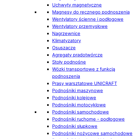
Uchwyty magnetyczne
Magnesy do ręcznego podnoszenia
Wentylatory ścienne i podłogowe
Wentylatory przemysłowe
Nagrzewnice
Klimatyzatory
Osuszacze
Agregaty prądotwórcze
Stoły podnośne
Wózki transportowe z funkcją
podnoszenia
Prasy warsztatowe UNICRAFT
Podnośniki maszynowe
Podnośniki kolejowe
Podnośniki motocyklowe
Podnośniki samochodowe
Podnośniki ruchome - podłogowe
Podnośniki słupkowe
Podnośniki nożycowe samochodowe