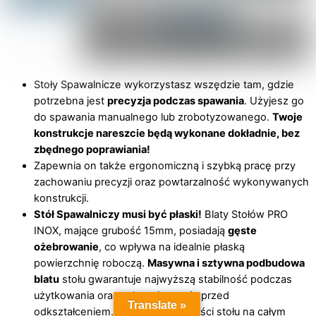
Stoły Spawalnicze wykorzystasz wszędzie tam, gdzie
potrzebna jest
precyzja podczas spawania
. Użyjesz go
do spawania manualnego lub zrobotyzowanego.
Twoje
konstrukcje nareszcie będą wykonane dokładnie, bez
zbędnego poprawiania!
Zapewnia on także ergonomiczną i szybką pracę przy
zachowaniu precyzji oraz powtarzalność wykonywanych
konstrukcji.
Stół Spawalniczy musi być płaski!
Blaty Stołów PRO
INOX, mające grubość 15mm, posiadają
gęste
ożebrowanie
, co wpływa na idealnie płaską
powierzchnię roboczą.
Masywna i sztywna podbudowa
blatu
stołu gwarantuje najwyższą stabilność podczas
użytkowania oraz zabezpieczenie przed
Translate »
odkształceniem. Tolerancja płaskości stołu na całym