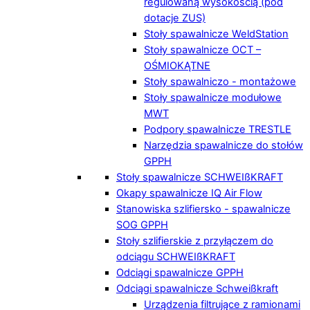
regulowaną wysokością (pod
dotacje ZUS)
Stoły spawalnicze WeldStation
Stoły spawalnicze OCT –
OŚMIOKĄTNE
Stoły spawalniczo - montażowe
Stoły spawalnicze modułowe
MWT
Podpory spawalnicze TRESTLE
Narzędzia spawalnicze do stołów
GPPH
Stoły spawalnicze SCHWEIßKRAFT
Okapy spawalnicze IQ Air Flow
Stanowiska szlifiersko - spawalnicze
SOG GPPH
Stoły szlifierskie z przyłączem do
odciągu SCHWEIßKRAFT
Odciągi spawalnicze GPPH
Odciągi spawalnicze Schweißkraft
Urządzenia filtrujące z ramionami