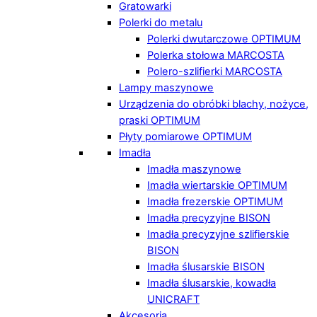
Gratowarki
Polerki do metalu
Polerki dwutarczowe OPTIMUM
Polerka stołowa MARCOSTA
Polero-szlifierki MARCOSTA
Lampy maszynowe
Urządzenia do obróbki blachy, nożyce,
praski OPTIMUM
Płyty pomiarowe OPTIMUM
Imadła
Imadła maszynowe
Imadła wiertarskie OPTIMUM
Imadła frezerskie OPTIMUM
Imadła precyzyjne BISON
Imadła precyzyjne szlifierskie
BISON
Imadła ślusarskie BISON
Imadła ślusarskie, kowadła
UNICRAFT
Akcesoria