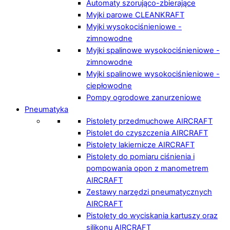
Automaty szorująco-zbierające
Myjki parowe CLEANKRAFT
Myjki wysokociśnieniowe -
zimnowodne
Myjki spalinowe wysokociśnieniowe -
zimnowodne
Myjki spalinowe wysokociśnieniowe -
ciepłowodne
Pompy ogrodowe zanurzeniowe
Pneumatyka
Pistolety przedmuchowe AIRCRAFT
Pistolet do czyszczenia AIRCRAFT
Pistolety lakiernicze AIRCRAFT
Pistolety do pomiaru ciśnienia i
pompowania opon z manometrem
AIRCRAFT
Zestawy narzędzi pneumatycznych
AIRCRAFT
Pistolety do wyciskania kartuszy oraz
silikonu AIRCRAFT