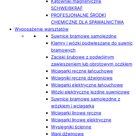
Kątowniki magnetyczne
SCHWEIßKRAF
PROFESJONALNE ŚRODKI
CHEMICZNE DLA SPAWALNICTWA
Wyposażenie warsztatów
Suwnice bramowe samojezdne
Klamry i wózki podwieszane do suwnic
bramowych
Zaciski śrubowe z podwójnym
zawieszeniem lub obrotowym oczkiem
Wciągarki ręczne łańcuchowe
Wciągniki ręczne dźwigniowe
Wciągarki elektryczne łańcuchowe
Wózki elektryczne jezdne suwnicowe
Suwnice bramowe samojezdne z
wózkiem i wciągarką
Wciągarki linowe ręczne
Wciągarki linowe elektryczne
Wysięgniki ścienne
Wagi dźwigowe