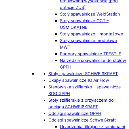
regulowaną wysokością (pod
dotacje ZUS)
Stoły spawalnicze WeldStation
Stoły spawalnicze OCT –
OŚMIOKĄTNE
Stoły spawalniczo - montażowe
Stoły spawalnicze modułowe
MWT
Podpory spawalnicze TRESTLE
Narzędzia spawalnicze do stołów
GPPH
Stoły spawalnicze SCHWEIßKRAFT
Okapy spawalnicze IQ Air Flow
Stanowiska szlifiersko - spawalnicze
SOG GPPH
Stoły szlifierskie z przyłączem do
odciągu SCHWEIßKRAFT
Odciągi spawalnicze GPPH
Odciągi spawalnicze Schweißkraft
Urządzenia filtrujące z ramionami