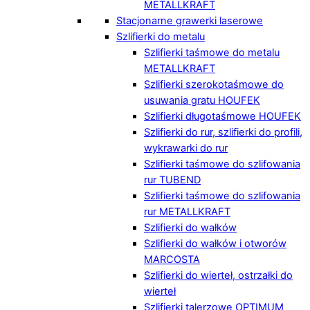
METALLKRAFT
Stacjonarne grawerki laserowe
Szlifierki do metalu
Szlifierki taśmowe do metalu
METALLKRAFT
Szlifierki szerokotaśmowe do
usuwania gratu HOUFEK
Szlifierki długotaśmowe HOUFEK
Szlifierki do rur, szlifierki do profili,
wykrawarki do rur
Szlifierki taśmowe do szlifowania
rur TUBEND
Szlifierki taśmowe do szlifowania
rur METALLKRAFT
Szlifierki do wałków
Szlifierki do wałków i otworów
MARCOSTA
Szlifierki do wierteł, ostrzałki do
wierteł
Szlifierki talerzowe OPTIMUM