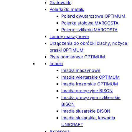
Gratowarki
Polerki do metalu
Polerki dwutarczowe OPTIMUM
Polerka stołowa MARCOSTA
Polero-szlifierki MARCOSTA
Lampy maszynowe
Urządzenia do obróbki blachy, nożyce,
praski OPTIMUM
Płyty pomiarowe OPTIMUM
Imadła
Imadła maszynowe
Imadła wiertarskie OPTIMUM
Imadła frezerskie OPTIMUM
Imadła precyzyjne BISON
Imadła precyzyjne szlifierskie
BISON
Imadła ślusarskie BISON
Imadła ślusarskie, kowadła
UNICRAFT
Akcesoria