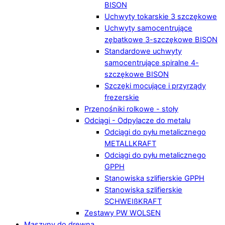
BISON
Uchwyty tokarskie 3 szczękowe
Uchwyty samocentrujące
zębatkowe 3-szczękowe BISON
Standardowe uchwyty
samocentrujące spiralne 4-
szczękowe BISON
Szczęki mocujące i przyrządy
frezerskie
Przenośniki rolkowe - stoły
Odciągi - Odpylacze do metalu
Odciągi do pyłu metalicznego
METALLKRAFT
Odciągi do pyłu metalicznego
GPPH
Stanowiska szlifierskie GPPH
Stanowiska szlifierskie
SCHWEIßKRAFT
Zestawy PW WOLSEN
Maszyny do drewna