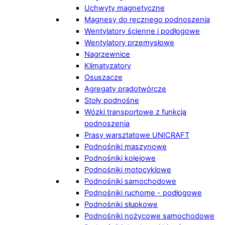
Uchwyty magnetyczne
Magnesy do ręcznego podnoszenia
Wentylatory ścienne i podłogowe
Wentylatory przemysłowe
Nagrzewnice
Klimatyzatory
Osuszacze
Agregaty prądotwórcze
Stoły podnośne
Wózki transportowe z funkcją
podnoszenia
Prasy warsztatowe UNICRAFT
Podnośniki maszynowe
Podnośniki kolejowe
Podnośniki motocyklowe
Podnośniki samochodowe
Podnośniki ruchome - podłogowe
Podnośniki słupkowe
Podnośniki nożycowe samochodowe