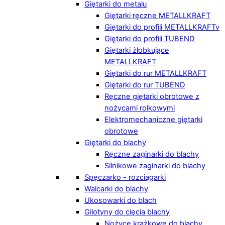
Giętarki do metalu
Giętarki ręczne METALLKRAFT
Giętarki do profili METALLKRAFTv
Giętarki do profili TUBEND
Giętarki żłobkujące
METALLKRAFT
Giętarki do rur METALLKRAFT
Giętarki do rur TUBEND
Ręczne giętarki obrotowe z
nożycami rolkowymi
Elektromechaniczne giętarki
obrotowe
Giętarki do blachy
Ręczne zaginarki do blachy
Silnikowe zaginarki do blachy
Spęczarko - rozciągarki
Walcarki do blachy
Ukosowarki do blach
Gilotyny do cięcia blachy
Nożyce krążkowe do blachy