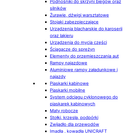
Podnośniki do skrzyni biegów oraz
silników
Żurawie, dźwigi warsztatowe
Stojaki zabezpieczające
Urządzenia blacharskie do karoserii
oraz lakieru
Urządzenia do mycia części
Ściągacze do sprężyn
Elementy do przemieszczania aut
Rampy najazdowe
Aluminiowe rampy załadunkowe i
najazdy
Piaskarki kabinowe
Piaskarki mobilne
System odciągu cyklonowego do
piaskarek kabinowych
Maty robocze
Stołki, krzesła, podpórki
Zwijadło dla przewodów
Imadła , kowadła UNICRAFT