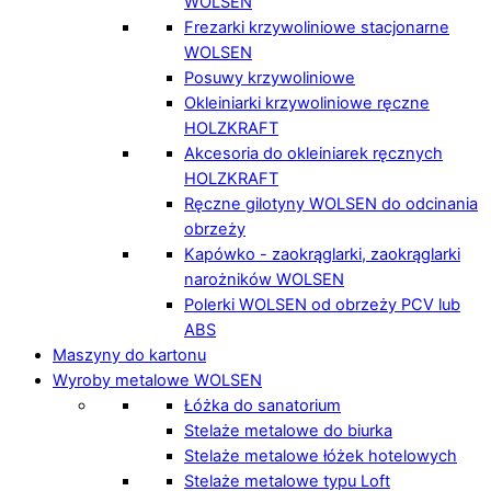
WOLSEN
Frezarki krzywoliniowe stacjonarne
WOLSEN
Posuwy krzywoliniowe
Okleiniarki krzywoliniowe ręczne
HOLZKRAFT
Akcesoria do okleiniarek ręcznych
HOLZKRAFT
Ręczne gilotyny WOLSEN do odcinania
obrzeży
Kapówko - zaokrąglarki, zaokrąglarki
narożników WOLSEN
Polerki WOLSEN od obrzeży PCV lub
ABS
Maszyny do kartonu
Wyroby metalowe WOLSEN
Łóżka do sanatorium
Stelaże metalowe do biurka
Stelaże metalowe łóżek hotelowych
Stelaże metalowe typu Loft