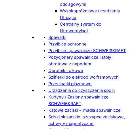
odciągowymi
Wysokopróżniowe urządzenia
filtrujące
Centralny system do
filtrowentylacji
Spawarki
Przyłbice ochronne
Przyłbice spawalnicze SCHWEIßKRAFT
Pozycjonery spawalnicze i stoły
obrotowe z napędem
Obrotniki rolkowe
Szlifierki do elektrod wolframowych
Przecinarki plazmowe
Urządzenia do czyszczenia spoin
Kurtyny / Zasłony spawalnicze
SCHWEIßKRAFT
Kątowe zaciski - imadła spawalnicze
Ściski ślusarskie, szczypce zaciskowe,
uchwyty magnetyczne