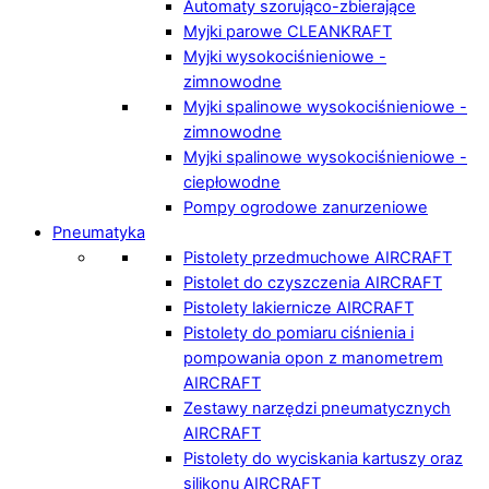
Automaty szorująco-zbierające
Myjki parowe CLEANKRAFT
Myjki wysokociśnieniowe -
zimnowodne
Myjki spalinowe wysokociśnieniowe -
zimnowodne
Myjki spalinowe wysokociśnieniowe -
ciepłowodne
Pompy ogrodowe zanurzeniowe
Pneumatyka
Pistolety przedmuchowe AIRCRAFT
Pistolet do czyszczenia AIRCRAFT
Pistolety lakiernicze AIRCRAFT
Pistolety do pomiaru ciśnienia i
pompowania opon z manometrem
AIRCRAFT
Zestawy narzędzi pneumatycznych
AIRCRAFT
Pistolety do wyciskania kartuszy oraz
silikonu AIRCRAFT