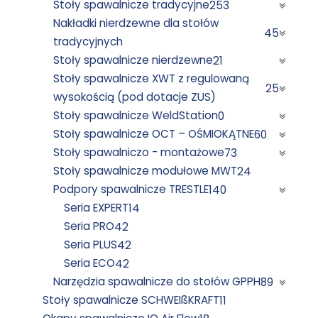
Stoły spawalnicze tradycyjne
253
Nakładki nierdzewne dla stołów
45
tradycyjnych
Stoły spawalnicze nierdzewne
21
Stoły spawalnicze XWT z regulowaną
25
wysokością (pod dotacje ZUS)
Stoły spawalnicze WeldStation
0
Stoły spawalnicze OCT – OŚMIOKĄTNE
60
Stoły spawalniczo - montażowe
73
Stoły spawalnicze modułowe MWT
24
Podpory spawalnicze TRESTLE
140
Seria EXPERT
14
Seria PRO
42
Seria PLUS
42
Seria ECO
42
Narzędzia spawalnicze do stołów GPPH
89
Stoły spawalnicze SCHWEIßKRAFT
11