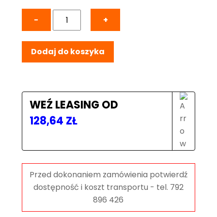
ilość
−
+
Podpora
spawalnicza
Dodaj do koszyka
TRESTLE
ECO
2000x200x200
mm,
blat
WEŹ LEASING OD
8
128,64
ZŁ
mm,
otwory
fi28
mm,
siatka
diagonalna,
na
stopach