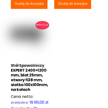
Dodaj do koszyka
Dodaj do koszyka
090,00 zł.
881,00 zł
790,00 zł.
811,00 zł.
PROMOCJA!
Stół Spawalniczy
EXPERT 2400×1200
mm, blat 25mm,
otwory fi28 mm,
siatka 100x100mm,
na kołach
Pierwotna
Aktualna
19 161,00
zł
21 290,00
zł
cena
cena