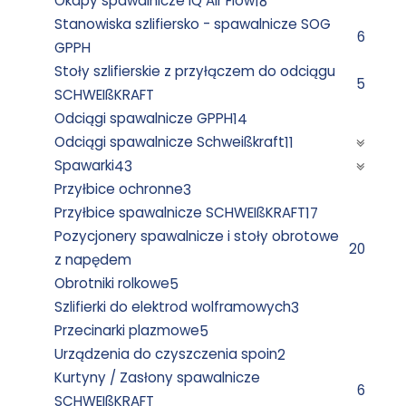
Okapy spawalnicze IQ Air Flow
18
Stanowiska szlifiersko - spawalnicze SOG
6
GPPH
Stoły szlifierskie z przyłączem do odciągu
5
SCHWEIßKRAFT
Odciągi spawalnicze GPPH
14
Odciągi spawalnicze Schweißkraft
11
Spawarki
43
Przyłbice ochronne
3
Przyłbice spawalnicze SCHWEIßKRAFT
17
Pozycjonery spawalnicze i stoły obrotowe
20
z napędem
Obrotniki rolkowe
5
Szlifierki do elektrod wolframowych
3
Przecinarki plazmowe
5
Urządzenia do czyszczenia spoin
2
Kurtyny / Zasłony spawalnicze
6
SCHWEIßKRAFT