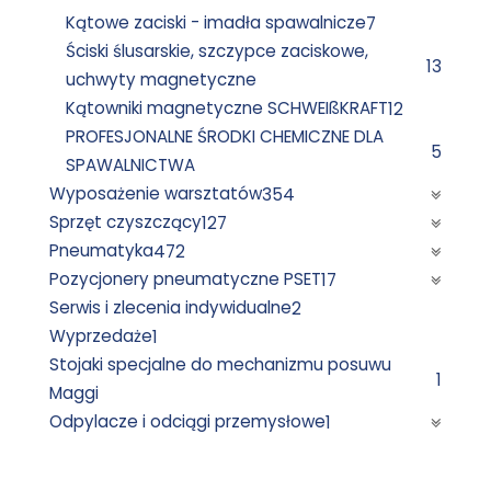
Kątowe zaciski - imadła spawalnicze
7
Ściski ślusarskie, szczypce zaciskowe,
13
uchwyty magnetyczne
Kątowniki magnetyczne SCHWEIßKRAFT
12
PROFESJONALNE ŚRODKI CHEMICZNE DLA
5
SPAWALNICTWA
Wyposażenie warsztatów
354
Sprzęt czyszczący
127
Pneumatyka
472
Pozycjonery pneumatyczne PSET
17
Serwis i zlecenia indywidualne
2
Wyprzedaże
1
Stojaki specjalne do mechanizmu posuwu
1
Maggi
Odpylacze i odciągi przemysłowe
1