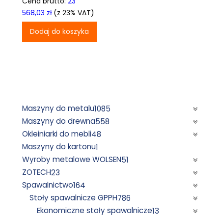
Cena brutto:
23
wynosiła:
wynosi:
568,03
zł
(z 23% VAT)
21
19
Dodaj do koszyka
290,00 zł.
161,00 zł.
Maszyny do metalu
1085
Maszyny do drewna
558
Okleiniarki do mebli
48
Maszyny do kartonu
1
Wyroby metalowe WOLSEN
51
ZOTECH
23
Spawalnictwo
164
Stoły spawalnicze GPPH
786
Ekonomiczne stoły spawalnicze
13