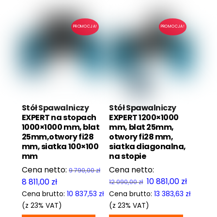
PROMOCJA!
PROMOCJA!
Stół Spawalniczy
Stół Spawalniczy
EXPERT na stopach
EXPERT 1200×1000
1000×1000 mm, blat
mm, blat 25mm,
25mm,otwory fi28
otwory fi28 mm,
mm, siatka 100×100
siatka diagonalna,
mm
na stopie
9 790,00
zł
Pierwotna
Aktualn
Pierwotna
Aktualna
10 881,00
zł
8 811,00
zł
12 090,00
zł
cena
cena
cena
cena
Cena brutto:
10 837,53
zł
Cena brutto:
13 383,63
zł
wynosiła:
wynosi:
wynosiła:
wynosi:
(z 23% VAT)
(z 23% VAT)
12
10
9
8