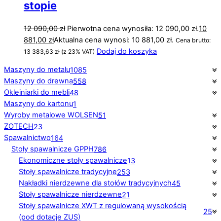
stopie
12 090,00
zł
Pierwotna cena wynosiła: 12 090,00 zł.
10
881,00
zł
Aktualna cena wynosi: 10 881,00 zł.
Cena brutto:
Dodaj do koszyka
13 383,63
zł
(z 23% VAT)
Maszyny do metalu
1085
Maszyny do drewna
558
Okleiniarki do mebli
48
Maszyny do kartonu
1
Wyroby metalowe WOLSEN
51
ZOTECH
23
Spawalnictwo
164
Stoły spawalnicze GPPH
786
Ekonomiczne stoły spawalnicze
13
Stoły spawalnicze tradycyjne
253
Nakładki nierdzewne dla stołów tradycyjnych
45
Stoły spawalnicze nierdzewne
21
Stoły spawalnicze XWT z regulowaną wysokością
25
(pod dotacje ZUS)