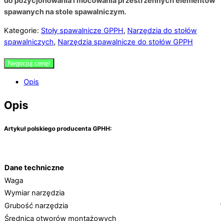
do pozycjonowania i mocowania przestrzennych elementów
spawanych na stole spawalniczym.
Kategorie:
Stoły spawalnicze GPPH
,
Narzędzia do stołów
spawalniczych
,
Narzędzia spawalnicze do stołów GPPH
Negocjuj cenę!
Opis
Opis
A
rtykuł polskiego producenta GPHH:
Dane techniczne
Waga
Wymiar narzędzia
Grubość narzędzia
Średnica otworów montażowych