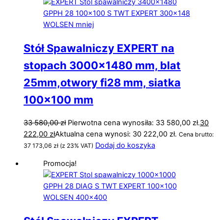
Stół Spawalniczy EXPERT na
stopach 3000×1480 mm, blat
25mm,otwory fi28 mm, siatka
100×100 mm
33 580,00
zł
Pierwotna cena wynosiła: 33 580,00 zł.
30
222,00
zł
Aktualna cena wynosi: 30 222,00 zł.
Cena brutto:
Dodaj do koszyka
37 173,06
zł
(z 23% VAT)
Promocja!