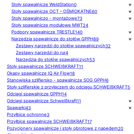
Stoły spawalnicze WeldStation
0
Stoły spawalnicze OCT – OŚMIOKĄTNE
60
Stoły spawalniczo - montażowe
73
Stoły spawalnicze modułowe MWT
24
Podpory spawalnicze TRESTLE
140
Narzędzia spawalnicze do stołów GPPH
89
Zestawy narzędzi do stołów spawalniczych
32
Zestawy narzędzi do rur
4
Narzędzia do stołów spawalniczych
53
Stoły spawalnicze SCHWEIßKRAFT
11
Okapy spawalnicze IQ Air Flow
18
Stanowiska szlifiersko - spawalnicze SOG GPPH
6
Stoły szlifierskie z przyłączem do odciągu SCHWEIßKRAFT
5
Odciągi spawalnicze GPPH
14
Odciągi spawalnicze Schweißkraft
11
Spawarki
43
Przyłbice ochronne
3
Przyłbice spawalnicze SCHWEIßKRAFT
17
Pozycjonery spawalnicze i stoły obrotowe z napędem
20