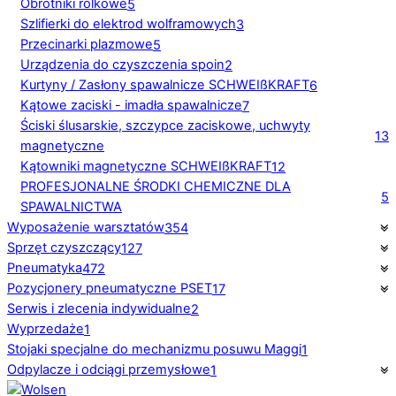
Obrotniki rolkowe
5
Szlifierki do elektrod wolframowych
3
Przecinarki plazmowe
5
Urządzenia do czyszczenia spoin
2
Kurtyny / Zasłony spawalnicze SCHWEIßKRAFT
6
Kątowe zaciski - imadła spawalnicze
7
Ściski ślusarskie, szczypce zaciskowe, uchwyty
13
magnetyczne
Kątowniki magnetyczne SCHWEIßKRAFT
12
PROFESJONALNE ŚRODKI CHEMICZNE DLA
5
SPAWALNICTWA
Wyposażenie warsztatów
354
Sprzęt czyszczący
127
Pneumatyka
472
Pozycjonery pneumatyczne PSET
17
Serwis i zlecenia indywidualne
2
Wyprzedaże
1
Stojaki specjalne do mechanizmu posuwu Maggi
1
Odpylacze i odciągi przemysłowe
1