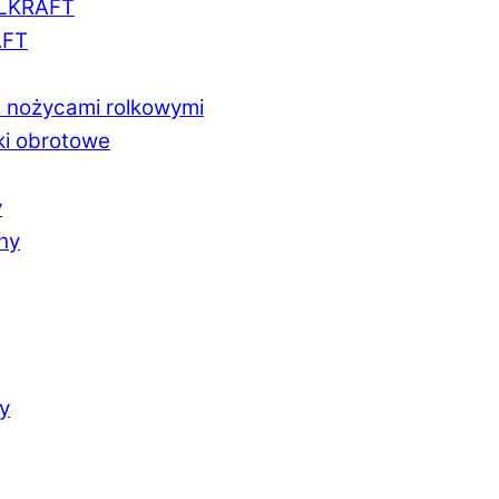
LLKRAFT
AFT
z nożycami rolkowymi
ki obrotowe
y
chy
y