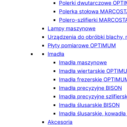
Polerki dwutarczowe OPT
Polerka stołowa MARCOST
Polero-szlifierki MARCOST
Lampy maszynowe
Urządzenia do obróbki blachy,
Płyty pomiarowe OPTIMUM
Imadła
Imadła maszynowe
Imadła wiertarskie OPTIM
Imadła frezerskie OPTIMU
Imadła precyzyjne BISON
Imadła precyzyjne szlifiers
Imadła ślusarskie BISON
Imadła ślusarskie, kowadł
Akcesoria