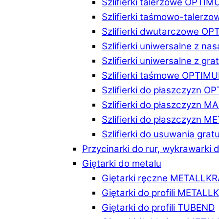
Szlifierki talerzowe OPTI
Szlifierki taśmowo-taler
Szlifierki dwutarczowe O
Szlifierki uniwersalne z n
Szlifierki uniwersalne z 
Szlifierki taśmowe OPTIM
Szlifierki do płaszczyzn 
Szlifierki do płaszczyzn 
Szlifierki do płaszczyzn 
Szlifierki do usuwania gr
Przycinarki do rur, wykrawarki d
Giętarki do metalu
Giętarki ręczne METALLK
Giętarki do profili METAL
Giętarki do profili TUBEND