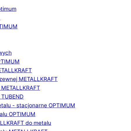
ptimum
u
PTIMUM
owych
OPTIMUM
METALLKRAFT
erdzewnej METALLKRAFT
um METALLKRAFT
um TUBEND
etalu - stacjonarne OPTIMUM
etalu OPTIMUM
ALLKRAFT do metalu