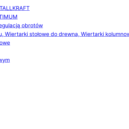
ETALLKRAFT
PTIMUM
regulacją obrotów
u, Wiertarki stołowe do drewna, Wiertarki kolumno
łowe
owym