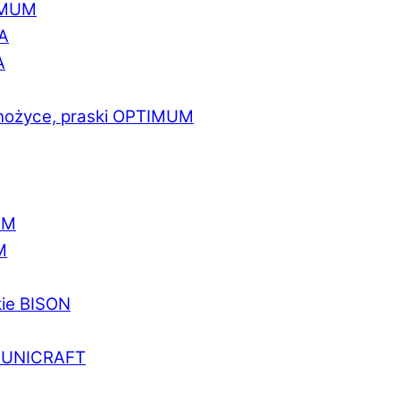
IMUM
A
A
 nożyce, praski OPTIMUM
UM
M
kie BISON
a UNICRAFT