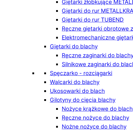
Giętarki żłobkujące META
Giętarki do rur METALLKR
Giętarki do rur TUBEND
Ręczne giętarki obrotowe 
Elektromechaniczne giętar
Giętarki do blachy
Ręczne zaginarki do blach
Silnikowe zaginarki do bla
Spęczarko - rozciągarki
Walcarki do blachy
Ukosowarki do blach
Gilotyny do cięcia blachy
Nożyce krążkowe do blach
Ręczne nożyce do blachy
Nożne nożyce do blachy