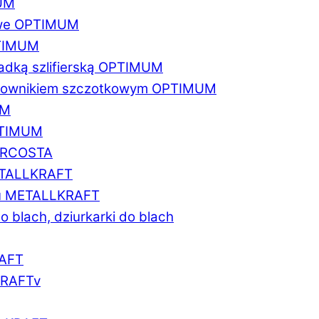
MUM
zowe OPTIMUM
PTIMUM
asadką szlifierską OPTIMUM
gratownikiem szczotkowym OPTIMUM
UM
OPTIMUM
MARCOSTA
METALLKRAFT
atu METALLKRAFT
o blach, dziurkarki do blach
RAFT
LKRAFTv