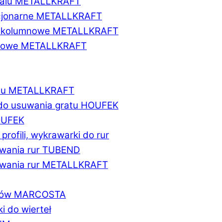
etalu METALLKRAFT
acjonarne METALLKRAFT
wukolumnowe METALLKRAFT
ionowe METALLKRAFT
talu METALLKRAFT
 do usuwania gratu HOUFEK
HOUFEK
do profili, wykrawarki do rur
fowania rur TUBEND
ifowania rur METALLKRAFT
worów MARCOSTA
ki do wierteł