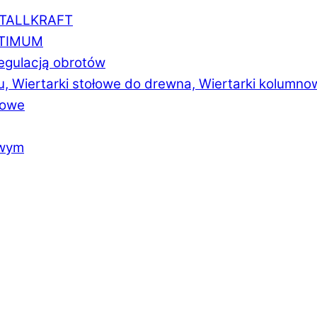
ETALLKRAFT
PTIMUM
regulacją obrotów
u, Wiertarki stołowe do drewna, Wiertarki kolumno
łowe
owym