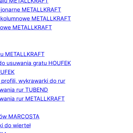
etalu METALLKRAFT
acjonarne METALLKRAFT
wukolumnowe METALLKRAFT
ionowe METALLKRAFT
talu METALLKRAFT
 do usuwania gratu HOUFEK
HOUFEK
do profili, wykrawarki do rur
fowania rur TUBEND
ifowania rur METALLKRAFT
worów MARCOSTA
ki do wierteł