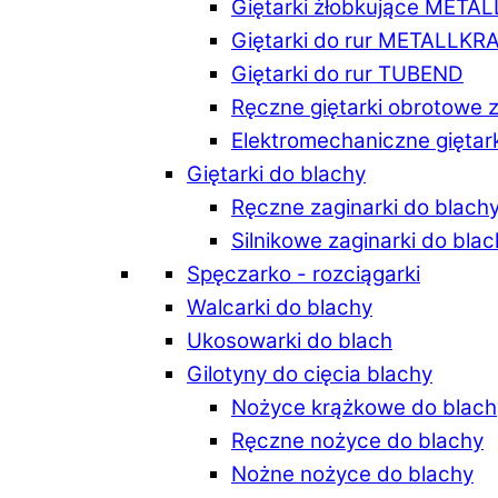
Giętarki żłobkujące META
Giętarki do rur METALLKR
Giętarki do rur TUBEND
Ręczne giętarki obrotowe 
Elektromechaniczne giętar
Giętarki do blachy
Ręczne zaginarki do blach
Silnikowe zaginarki do bla
Spęczarko - rozciągarki
Walcarki do blachy
Ukosowarki do blach
Gilotyny do cięcia blachy
Nożyce krążkowe do blach
Ręczne nożyce do blachy
Nożne nożyce do blachy