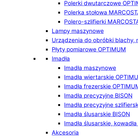
Polerki dwutarczowe OPT
Polerka stołowa MARCOST
Polero-szlifierki MARCOST
Lampy maszynowe
Urządzenia do obróbki blachy,
Płyty pomiarowe OPTIMUM
Imadła
Imadła maszynowe
Imadła wiertarskie OPTIM
Imadła frezerskie OPTIMU
Imadła precyzyjne BISON
Imadła precyzyjne szlifiers
Imadła ślusarskie BISON
Imadła ślusarskie, kowadł
Akcesoria