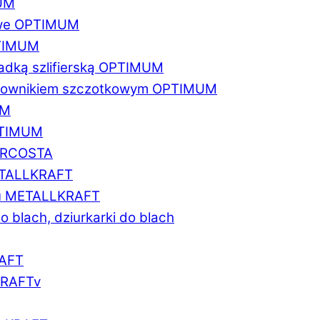
MUM
zowe OPTIMUM
PTIMUM
asadką szlifierską OPTIMUM
gratownikiem szczotkowym OPTIMUM
UM
OPTIMUM
MARCOSTA
METALLKRAFT
atu METALLKRAFT
o blach, dziurkarki do blach
RAFT
LKRAFTv