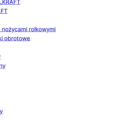
LLKRAFT
AFT
z nożycami rolkowymi
ki obrotowe
y
chy
y