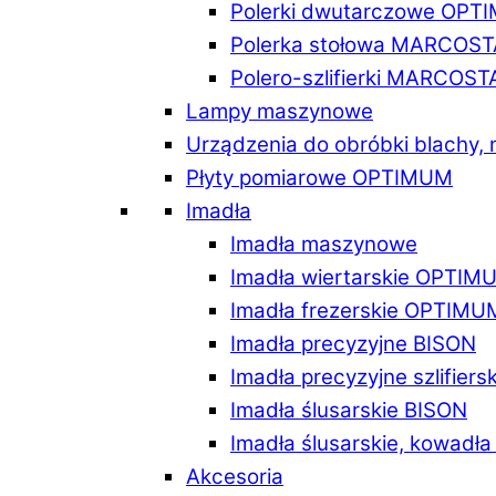
Polerki dwutarczowe OPT
Polerka stołowa MARCOST
Polero-szlifierki MARCOST
Lampy maszynowe
Urządzenia do obróbki blachy,
Płyty pomiarowe OPTIMUM
Imadła
Imadła maszynowe
Imadła wiertarskie OPTIM
Imadła frezerskie OPTIMU
Imadła precyzyjne BISON
Imadła precyzyjne szlifiers
Imadła ślusarskie BISON
Imadła ślusarskie, kowadł
Akcesoria