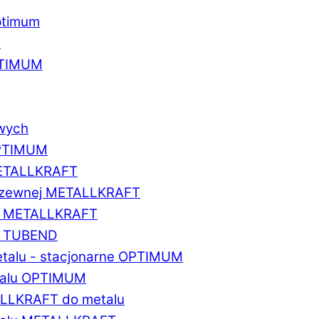
ptimum
u
PTIMUM
owych
OPTIMUM
METALLKRAFT
erdzewnej METALLKRAFT
um METALLKRAFT
um TUBEND
etalu - stacjonarne OPTIMUM
etalu OPTIMUM
ALLKRAFT do metalu