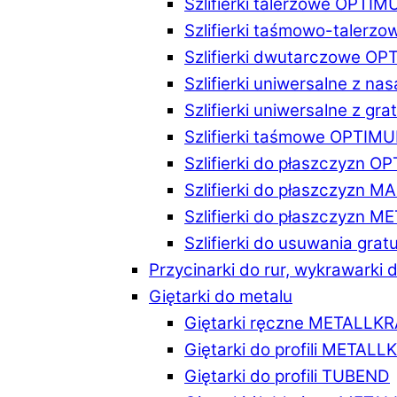
Szlifierki talerzowe OPTI
Szlifierki taśmowo-taler
Szlifierki dwutarczowe O
Szlifierki uniwersalne z n
Szlifierki uniwersalne z 
Szlifierki taśmowe OPTIM
Szlifierki do płaszczyzn 
Szlifierki do płaszczyzn 
Szlifierki do płaszczyzn 
Szlifierki do usuwania gr
Przycinarki do rur, wykrawarki d
Giętarki do metalu
Giętarki ręczne METALLK
Giętarki do profili METAL
Giętarki do profili TUBEND