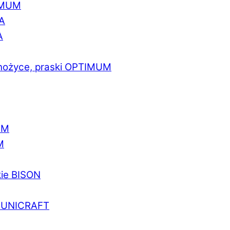
IMUM
A
A
 nożyce, praski OPTIMUM
UM
M
kie BISON
a UNICRAFT