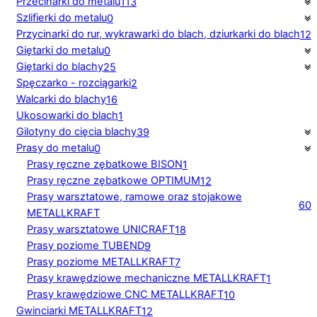
Przecinarki do metalu
113
Szlifierki do metalu
0
Przycinarki do rur, wykrawarki do blach, dziurkarki do blach
12
Giętarki do metalu
0
Giętarki do blachy
25
Spęczarko - rozciągarki
2
Walcarki do blachy
16
Ukosowarki do blach
1
Gilotyny do cięcia blachy
39
Prasy do metalu
0
Prasy ręczne zębatkowe BISON
1
Prasy ręczne zębatkowe OPTIMUM
12
Prasy warsztatowe, ramowe oraz stojakowe
60
METALLKRAFT
Prasy warsztatowe UNICRAFT
18
Prasy poziome TUBEND
9
Prasy poziome METALLKRAFT
7
Prasy krawędziowe mechaniczne METALLKRAFT
1
Prasy krawędziowe CNC METALLKRAFT
10
Gwinciarki METALLKRAFT
12