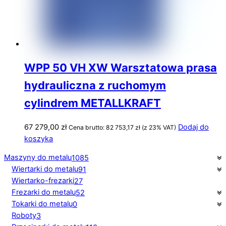
WPP 50 VH XW Warsztatowa prasa
hydrauliczna z ruchomym
cylindrem METALLKRAFT
67 279,00
zł
Dodaj do
Cena brutto:
82 753,17
zł
(z 23% VAT)
koszyka
Maszyny do metalu
1085
Wiertarki do metalu
91
Wiertarko-frezarki
27
Frezarki do metalu
52
Tokarki do metalu
0
Roboty
3