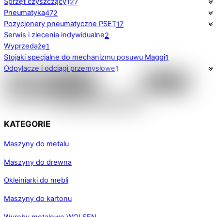
Sprzęt czyszczący
127
Pneumatyka
472
Pozycjonery pneumatyczne PSET
17
Serwis i zlecenia indywidualne
2
Wyprzedaże
1
Stojaki specjalne do mechanizmu posuwu Maggi
1
Odpylacze i odciągi przemysłowe
1
KATEGORIE
Maszyny do metalu
Maszyny do drewna
Okleiniarki do mebli
Maszyny do kartonu
Wyroby metalowe WOLSEN