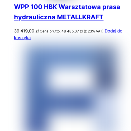
WPP 100 HBK Warsztatowa prasa
hydrauliczna METALLKRAFT
39 419,00
zł
Dodaj do
Cena brutto:
48 485,37
zł
(z 23% VAT)
koszyka