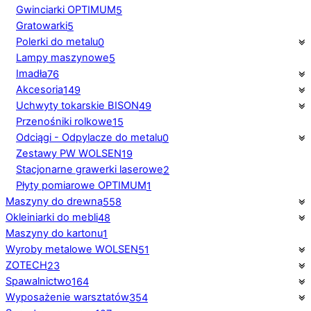
Gwinciarki OPTIMUM
5
Gratowarki
5
Polerki do metalu
0
Lampy maszynowe
5
Imadła
76
Akcesoria
149
Uchwyty tokarskie BISON
49
Przenośniki rolkowe
15
Odciągi - Odpylacze do metalu
0
Zestawy PW WOLSEN
19
Stacjonarne grawerki laserowe
2
Płyty pomiarowe OPTIMUM
1
Maszyny do drewna
558
Okleiniarki do mebli
48
Maszyny do kartonu
1
Wyroby metalowe WOLSEN
51
ZOTECH
23
Spawalnictwo
164
Wyposażenie warsztatów
354