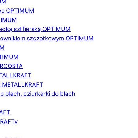
MUM
zowe OPTIMUM
PTIMUM
asadką szlifierską OPTIMUM
gratownikiem szczotkowym OPTIMUM
UM
OPTIMUM
MARCOSTA
METALLKRAFT
atu METALLKRAFT
o blach, dziurkarki do blach
RAFT
LKRAFTv