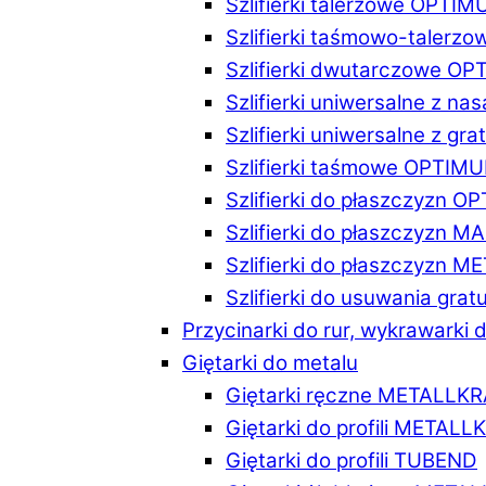
Szlifierki talerzowe OPTI
Szlifierki taśmowo-taler
Szlifierki dwutarczowe O
Szlifierki uniwersalne z n
Szlifierki uniwersalne z 
Szlifierki taśmowe OPTIM
Szlifierki do płaszczyzn 
Szlifierki do płaszczyzn 
Szlifierki do płaszczyzn 
Szlifierki do usuwania gr
Przycinarki do rur, wykrawarki d
Giętarki do metalu
Giętarki ręczne METALLK
Giętarki do profili METAL
Giętarki do profili TUBEND