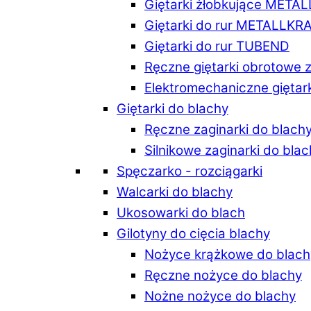
Giętarki żłobkujące META
Giętarki do rur METALLKR
Giętarki do rur TUBEND
Ręczne giętarki obrotowe 
Elektromechaniczne giętar
Giętarki do blachy
Ręczne zaginarki do blach
Silnikowe zaginarki do bla
Spęczarko - rozciągarki
Walcarki do blachy
Ukosowarki do blach
Gilotyny do cięcia blachy
Nożyce krążkowe do blach
Ręczne nożyce do blachy
Nożne nożyce do blachy