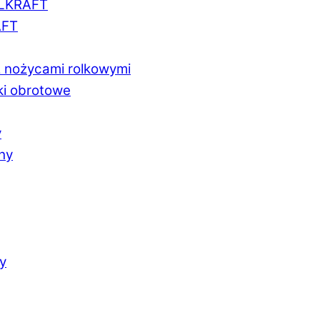
LLKRAFT
AFT
z nożycami rolkowymi
ki obrotowe
y
chy
y