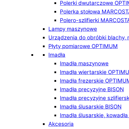
Polerki dwutarczowe OPT
Polerka stołowa MARCOST
Polero-szlifierki MARCOST
Lampy maszynowe
Urządzenia do obróbki blachy,
Płyty pomiarowe OPTIMUM
Imadła
Imadła maszynowe
Imadła wiertarskie OPTIM
Imadła frezerskie OPTIMU
Imadła precyzyjne BISON
Imadła precyzyjne szlifiers
Imadła ślusarskie BISON
Imadła ślusarskie, kowadł
Akcesoria