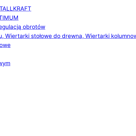
ETALLKRAFT
PTIMUM
regulacją obrotów
u, Wiertarki stołowe do drewna, Wiertarki kolumno
łowe
owym