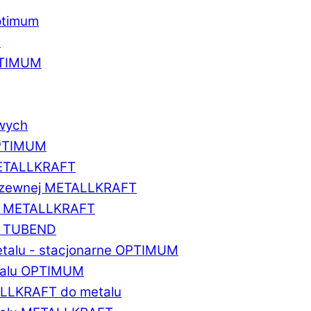
ptimum
u
PTIMUM
owych
OPTIMUM
METALLKRAFT
erdzewnej METALLKRAFT
um METALLKRAFT
um TUBEND
etalu - stacjonarne OPTIMUM
etalu OPTIMUM
ALLKRAFT do metalu