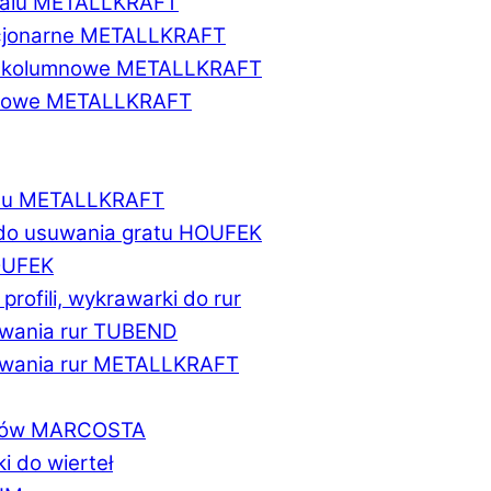
etalu METALLKRAFT
acjonarne METALLKRAFT
wukolumnowe METALLKRAFT
ionowe METALLKRAFT
talu METALLKRAFT
 do usuwania gratu HOUFEK
HOUFEK
do profili, wykrawarki do rur
fowania rur TUBEND
ifowania rur METALLKRAFT
worów MARCOSTA
ki do wierteł