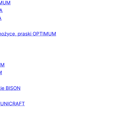
IMUM
A
A
 nożyce, praski OPTIMUM
UM
M
kie BISON
a UNICRAFT