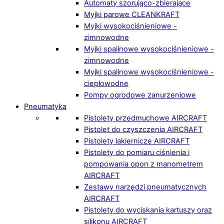
Automaty szorująco-zbierające
Myjki parowe CLEANKRAFT
Myjki wysokociśnieniowe -
zimnowodne
Myjki spalinowe wysokociśnieniowe -
zimnowodne
Myjki spalinowe wysokociśnieniowe -
ciepłowodne
Pompy ogrodowe zanurzeniowe
Pneumatyka
Pistolety przedmuchowe AIRCRAFT
Pistolet do czyszczenia AIRCRAFT
Pistolety lakiernicze AIRCRAFT
Pistolety do pomiaru ciśnienia i
pompowania opon z manometrem
AIRCRAFT
Zestawy narzędzi pneumatycznych
AIRCRAFT
Pistolety do wyciskania kartuszy oraz
silikonu AIRCRAFT