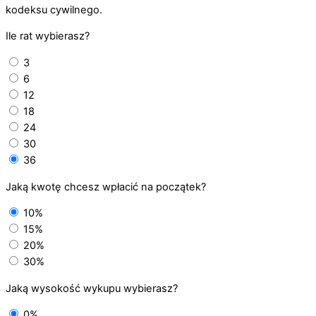
kodeksu cywilnego.
Ile rat wybierasz?
3
6
12
18
24
30
36
Jaką kwotę chcesz wpłacić na początek?
10%
15%
20%
30%
Jaką wysokość wykupu wybierasz?
0%