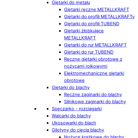
Giętarki do metalu
Giętarki ręczne METALLKRAFT
Giętarki do profili METALLKRAFTv
Giętarki do profili TUBEND
Giętarki żłobkujące
METALLKRAFT
Giętarki do rur METALLKRAFT
Giętarki do rur TUBEND
Ręczne giętarki obrotowe z
nożycami rolkowymi
Elektromechaniczne giętarki
obrotowe
Giętarki do blachy
Ręczne zaginarki do blachy
Silnikowe zaginarki do blachy
Spęczarko - rozciągarki
Walcarki do blachy
Ukosowarki do blach
Gilotyny do cięcia blachy
Nożyce krążkowe do blachy