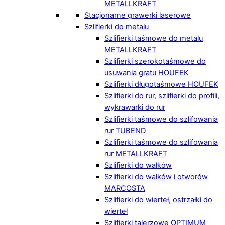
METALLKRAFT
Stacjonarne grawerki laserowe
Szlifierki do metalu
Szlifierki taśmowe do metalu
METALLKRAFT
Szlifierki szerokotaśmowe do
usuwania gratu HOUFEK
Szlifierki długotaśmowe HOUFEK
Szlifierki do rur, szlifierki do profili,
wykrawarki do rur
Szlifierki taśmowe do szlifowania
rur TUBEND
Szlifierki taśmowe do szlifowania
rur METALLKRAFT
Szlifierki do wałków
Szlifierki do wałków i otworów
MARCOSTA
Szlifierki do wierteł, ostrzałki do
wierteł
Szlifierki talerzowe OPTIMUM