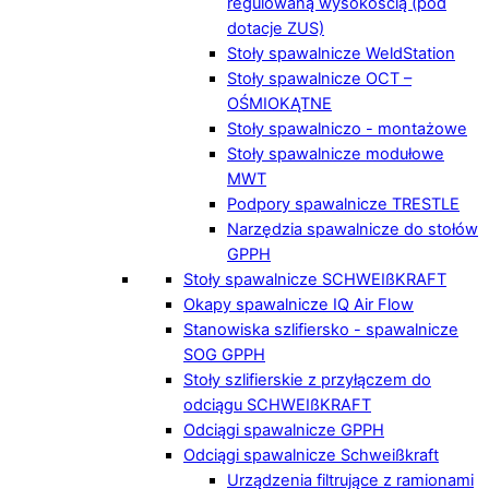
regulowaną wysokością (pod
dotacje ZUS)
Stoły spawalnicze WeldStation
Stoły spawalnicze OCT –
OŚMIOKĄTNE
Stoły spawalniczo - montażowe
Stoły spawalnicze modułowe
MWT
Podpory spawalnicze TRESTLE
Narzędzia spawalnicze do stołów
GPPH
Stoły spawalnicze SCHWEIßKRAFT
Okapy spawalnicze IQ Air Flow
Stanowiska szlifiersko - spawalnicze
SOG GPPH
Stoły szlifierskie z przyłączem do
odciągu SCHWEIßKRAFT
Odciągi spawalnicze GPPH
Odciągi spawalnicze Schweißkraft
Urządzenia filtrujące z ramionami