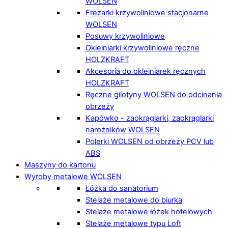
WOLSEN
Frezarki krzywoliniowe stacjonarne
WOLSEN
Posuwy krzywoliniowe
Okleiniarki krzywoliniowe ręczne
HOLZKRAFT
Akcesoria do okleiniarek ręcznych
HOLZKRAFT
Ręczne gilotyny WOLSEN do odcinania
obrzeży
Kapówko - zaokrąglarki, zaokrąglarki
narożników WOLSEN
Polerki WOLSEN od obrzeży PCV lub
ABS
Maszyny do kartonu
Wyroby metalowe WOLSEN
Łóżka do sanatorium
Stelaże metalowe do biurka
Stelaże metalowe łóżek hotelowych
Stelaże metalowe typu Loft