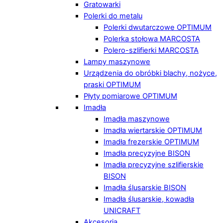
Gratowarki
Polerki do metalu
Polerki dwutarczowe OPTIMUM
Polerka stołowa MARCOSTA
Polero-szlifierki MARCOSTA
Lampy maszynowe
Urządzenia do obróbki blachy, nożyce,
praski OPTIMUM
Płyty pomiarowe OPTIMUM
Imadła
Imadła maszynowe
Imadła wiertarskie OPTIMUM
Imadła frezerskie OPTIMUM
Imadła precyzyjne BISON
Imadła precyzyjne szlifierskie
BISON
Imadła ślusarskie BISON
Imadła ślusarskie, kowadła
UNICRAFT
Akcesoria