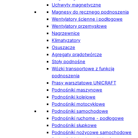
Uchwyty magnetyczne
Magnesy do ręcznego podnoszenia
Wentylatory ścienne i podłogowe
Wentylatory przemysłowe
Nagrzewnice
Klimatyzatory
Osuszacze
Agregaty prądotwórcze
Stoły podnośne
Wózki transportowe z funkcją
podnoszenia
Prasy warsztatowe UNICRAFT
Podnośniki maszynowe
Podnośniki kolejowe
Podnośniki motocyklowe
Podnośniki samochodowe
Podnośniki ruchome - podłogowe
Podnośniki słupkowe
Podnośniki nożycowe samochodowe