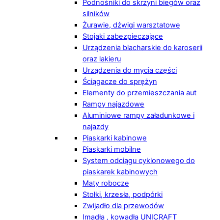
Podnośniki do skrzyni biegów oraz
silników
Żurawie, dźwigi warsztatowe
Stojaki zabezpieczające
Urządzenia blacharskie do karoserii
oraz lakieru
Urządzenia do mycia części
Ściągacze do sprężyn
Elementy do przemieszczania aut
Rampy najazdowe
Aluminiowe rampy załadunkowe i
najazdy
Piaskarki kabinowe
Piaskarki mobilne
System odciągu cyklonowego do
piaskarek kabinowych
Maty robocze
Stołki, krzesła, podpórki
Zwijadło dla przewodów
Imadła , kowadła UNICRAFT