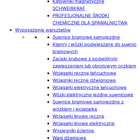
Kątowniki magnetyczne
SCHWEIßKRAF
PROFESJONALNE ŚRODKI
CHEMICZNE DLA SPAWALNICTWA
Wyposażenie warsztatów
Suwnice bramowe samojezdne
Klamry i wózki podwieszane do suwnic
bramowych
Zaciski śrubowe z podwójnym
zawieszeniem lub obrotowym oczkiem
Wciągarki ręczne łańcuchowe
Wciągniki ręczne dźwigniowe
Wciągarki elektryczne łańcuchowe
Wózki elektryczne jezdne suwnicowe
Suwnice bramowe samojezdne z
wózkiem i wciągarką
Wciągarki linowe ręczne
Wciągarki linowe elektryczne
Wysięgniki ścienne
Wagi dźwigowe