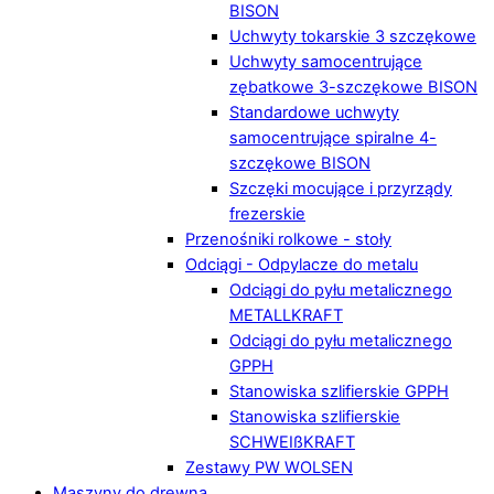
BISON
Uchwyty tokarskie 3 szczękowe
Uchwyty samocentrujące
zębatkowe 3-szczękowe BISON
Standardowe uchwyty
samocentrujące spiralne 4-
szczękowe BISON
Szczęki mocujące i przyrządy
frezerskie
Przenośniki rolkowe - stoły
Odciągi - Odpylacze do metalu
Odciągi do pyłu metalicznego
METALLKRAFT
Odciągi do pyłu metalicznego
GPPH
Stanowiska szlifierskie GPPH
Stanowiska szlifierskie
SCHWEIßKRAFT
Zestawy PW WOLSEN
Maszyny do drewna