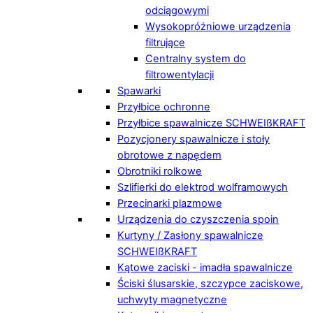
odciągowymi
Wysokopróżniowe urządzenia
filtrujące
Centralny system do
filtrowentylacji
Spawarki
Przyłbice ochronne
Przyłbice spawalnicze SCHWEIßKRAFT
Pozycjonery spawalnicze i stoły
obrotowe z napędem
Obrotniki rolkowe
Szlifierki do elektrod wolframowych
Przecinarki plazmowe
Urządzenia do czyszczenia spoin
Kurtyny / Zasłony spawalnicze
SCHWEIßKRAFT
Kątowe zaciski - imadła spawalnicze
Ściski ślusarskie, szczypce zaciskowe,
uchwyty magnetyczne