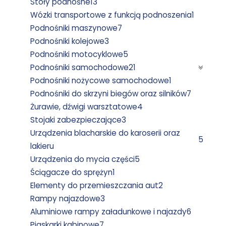
Stoły podnośne
13
Wózki transportowe z funkcją podnoszenia
1
Podnośniki maszynowe
7
Podnośniki kolejowe
3
Podnośniki motocyklowe
5
Podnośniki samochodowe
21
Podnośniki nożycowe samochodowe
1
Podnośniki do skrzyni biegów oraz silników
7
Żurawie, dźwigi warsztatowe
4
Stojaki zabezpieczające
3
Urządzenia blacharskie do karoserii oraz
5
lakieru
Urządzenia do mycia części
5
Ściągacze do sprężyn
1
Elementy do przemieszczania aut
2
Rampy najazdowe
3
Aluminiowe rampy załadunkowe i najazdy
6
Piaskarki kabinowe
7