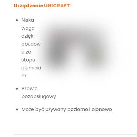
Urządzenie UNICRAFT:
Niska
waga
dzięki
obudowi
e ze
stopu
aluminiu
m
Prawie
bezobsługowy
Może być używany poziomo i pionowo