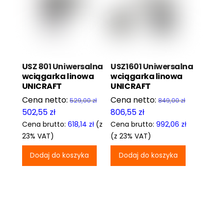
USZ 801 Uniwersalna
USZ1601 Uniwersalna
wciągarka linowa
wciągarka linowa
UNICRAFT
UNICRAFT
Pierwotna
Pierwot
529,00
zł
849,00
zł
cena
cena
Aktualna
Aktualna
502,55
zł
806,55
zł
wynosiła:
wynosiła
cena
cena
Cena brutto:
618,14
zł
(z
Cena brutto:
992,06
zł
529,00 zł.
849,00 zł
wynosi:
wynosi:
23% VAT)
(z 23% VAT)
502,55 zł.
806,55 zł.
Dodaj do koszyka
Dodaj do koszyka