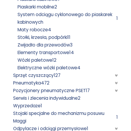
Piaskarki mobilne
2
System odciągu cyklonowego do piaskarek
1
kabinowych
Maty robocze
4
Stołki, krzesła, podpórki
11
Zwijadło dla przewodów
3
Elementy transportowe
14
Wózki paletowe
12
Elektryczne wózki paletowe
4
Sprzęt czyszczący
127
Pneumatyka
472
Pozycjonery pneumatyczne PSET
17
Serwis i zlecenia indywidualne
2
Wyprzedaże
1
Stojaki specjalne do mechanizmu posuwu
1
Maggi
Odpylacze i odciągi przemysłowe
1