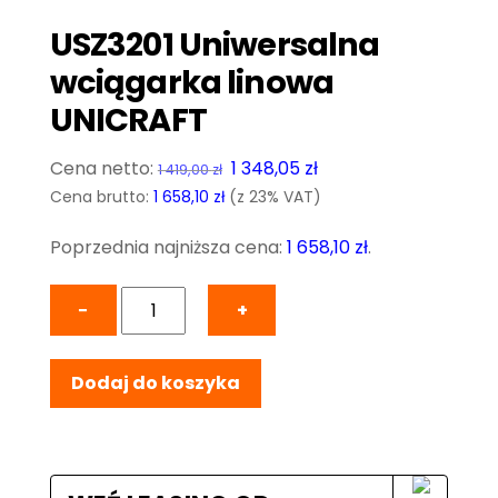
USZ3201 Uniwersalna
wciągarka linowa
UNICRAFT
Pierwotna
Aktualna
1 348,05
zł
1 419,00
zł
cena
cena
Cena brutto:
1 658,10
zł
(z 23% VAT)
wynosiła:
wynosi:
Poprzednia najniższa cena:
1 658,10
zł
.
1
1
419,00 zł.
348,05 zł.
ilość
−
+
USZ3201
Uniwersalna
Dodaj do koszyka
wciągarka
linowa
UNICRAFT