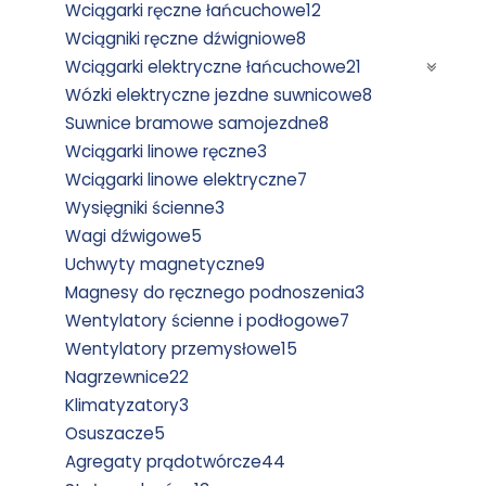
Wciągarki ręczne łańcuchowe
12
Wciągniki ręczne dźwigniowe
8
Wciągarki elektryczne łańcuchowe
21
Wózki elektryczne jezdne suwnicowe
8
Suwnice bramowe samojezdne
8
Wciągarki linowe ręczne
3
Wciągarki linowe elektryczne
7
Wysięgniki ścienne
3
Wagi dźwigowe
5
Uchwyty magnetyczne
9
Magnesy do ręcznego podnoszenia
3
Wentylatory ścienne i podłogowe
7
Wentylatory przemysłowe
15
Nagrzewnice
22
Klimatyzatory
3
Osuszacze
5
Agregaty prądotwórcze
44