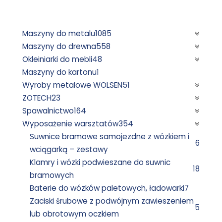
Maszyny do metalu
1085
Maszyny do drewna
558
Okleiniarki do mebli
48
Maszyny do kartonu
1
Wyroby metalowe WOLSEN
51
ZOTECH
23
Spawalnictwo
164
Wyposażenie warsztatów
354
Suwnice bramowe samojezdne z wózkiem i
6
wciągarką – zestawy
Klamry i wózki podwieszane do suwnic
18
bramowych
Baterie do wózków paletowych, ładowarki
7
Zaciski śrubowe z podwójnym zawieszeniem
5
lub obrotowym oczkiem