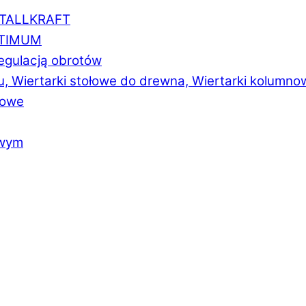
ETALLKRAFT
PTIMUM
regulacją obrotów
u, Wiertarki stołowe do drewna, Wiertarki kolumno
łowe
owym