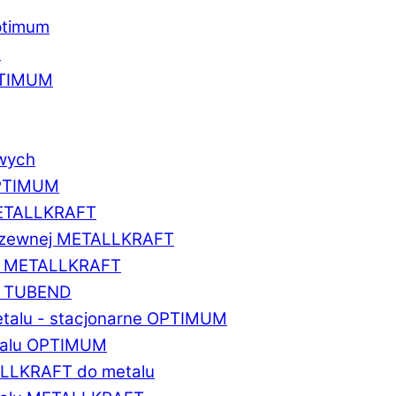
ptimum
u
PTIMUM
owych
OPTIMUM
METALLKRAFT
erdzewnej METALLKRAFT
um METALLKRAFT
um TUBEND
etalu - stacjonarne OPTIMUM
etalu OPTIMUM
ALLKRAFT do metalu