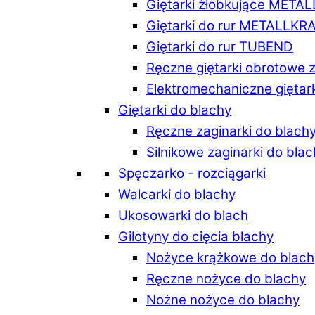
Giętarki żłobkujące META
Giętarki do rur METALLKR
Giętarki do rur TUBEND
Ręczne giętarki obrotowe 
Elektromechaniczne giętar
Giętarki do blachy
Ręczne zaginarki do blach
Silnikowe zaginarki do bla
Spęczarko - rozciągarki
Walcarki do blachy
Ukosowarki do blach
Gilotyny do cięcia blachy
Nożyce krążkowe do blach
Ręczne nożyce do blachy
Nożne nożyce do blachy