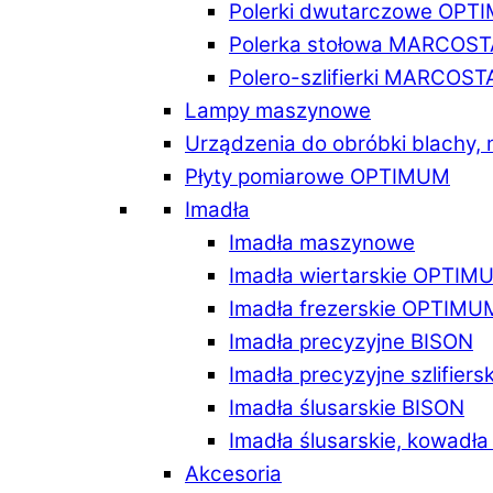
Polerki dwutarczowe OPT
Polerka stołowa MARCOST
Polero-szlifierki MARCOST
Lampy maszynowe
Urządzenia do obróbki blachy,
Płyty pomiarowe OPTIMUM
Imadła
Imadła maszynowe
Imadła wiertarskie OPTIM
Imadła frezerskie OPTIMU
Imadła precyzyjne BISON
Imadła precyzyjne szlifiers
Imadła ślusarskie BISON
Imadła ślusarskie, kowadł
Akcesoria