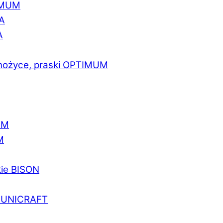
IMUM
A
A
 nożyce, praski OPTIMUM
UM
M
kie BISON
a UNICRAFT