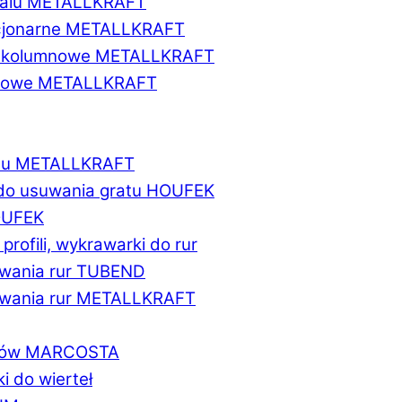
etalu METALLKRAFT
acjonarne METALLKRAFT
wukolumnowe METALLKRAFT
ionowe METALLKRAFT
talu METALLKRAFT
 do usuwania gratu HOUFEK
HOUFEK
do profili, wykrawarki do rur
fowania rur TUBEND
ifowania rur METALLKRAFT
worów MARCOSTA
ki do wierteł