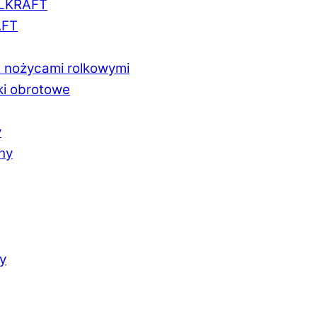
LLKRAFT
AFT
z nożycami rolkowymi
ki obrotowe
y
chy
y