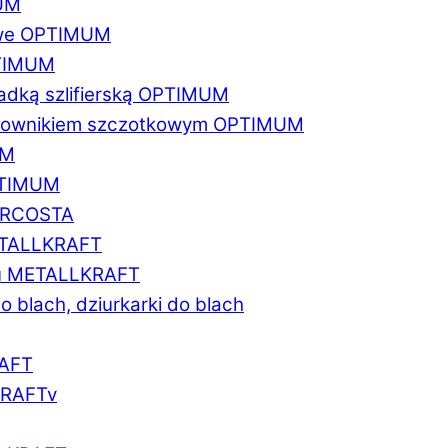
MUM
zowe OPTIMUM
PTIMUM
asadką szlifierską OPTIMUM
gratownikiem szczotkowym OPTIMUM
UM
OPTIMUM
MARCOSTA
METALLKRAFT
atu METALLKRAFT
o blach, dziurkarki do blach
RAFT
LKRAFTv