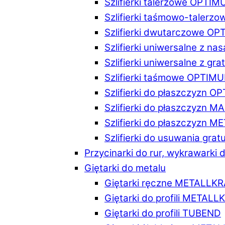
Szlifierki talerzowe OPTI
Szlifierki taśmowo-taler
Szlifierki dwutarczowe O
Szlifierki uniwersalne z n
Szlifierki uniwersalne z 
Szlifierki taśmowe OPTIM
Szlifierki do płaszczyzn 
Szlifierki do płaszczyzn 
Szlifierki do płaszczyzn 
Szlifierki do usuwania gr
Przycinarki do rur, wykrawarki d
Giętarki do metalu
Giętarki ręczne METALLK
Giętarki do profili METAL
Giętarki do profili TUBEND