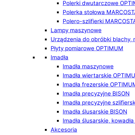
Polerki dwutarczowe OPT
Polerka stołowa MARCOST
Polero-szlifierki MARCOST
Lampy maszynowe
Urządzenia do obróbki blachy,
Płyty pomiarowe OPTIMUM
Imadła
Imadła maszynowe
Imadła wiertarskie OPTIM
Imadła frezerskie OPTIMU
Imadła precyzyjne BISON
Imadła precyzyjne szlifiers
Imadła ślusarskie BISON
Imadła ślusarskie, kowadł
Akcesoria