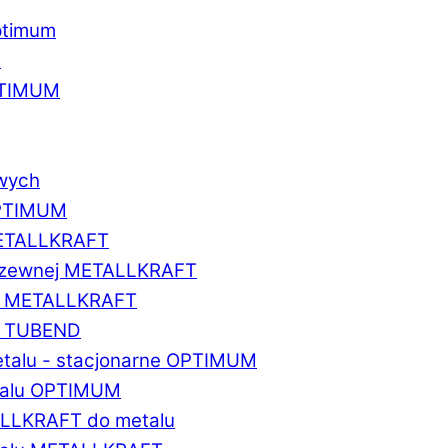
ptimum
u
PTIMUM
owych
OPTIMUM
METALLKRAFT
erdzewnej METALLKRAFT
um METALLKRAFT
um TUBEND
etalu - stacjonarne OPTIMUM
etalu OPTIMUM
ALLKRAFT do metalu