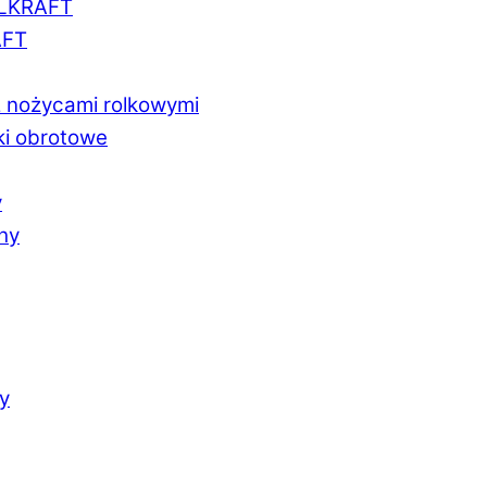
LLKRAFT
AFT
z nożycami rolkowymi
ki obrotowe
y
chy
y