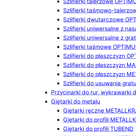
Szlifierki talerzowe OPTI
Szlifierki taśmowo-taler
Szlifierki dwutarczowe O
Szlifierki uniwersalne z n
Szlifierki uniwersalne z 
Szlifierki taśmowe OPTIM
Szlifierki do płaszczyzn 
Szlifierki do płaszczyzn 
Szlifierki do płaszczyzn 
Szlifierki do usuwania gr
Przycinarki do rur, wykrawarki d
Giętarki do metalu
Giętarki ręczne METALLK
Giętarki do profili METAL
Giętarki do profili TUBEND