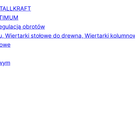
ETALLKRAFT
PTIMUM
regulacją obrotów
u, Wiertarki stołowe do drewna, Wiertarki kolumno
łowe
owym