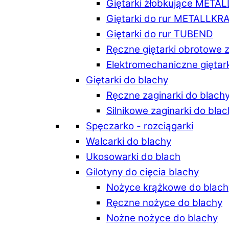
Giętarki żłobkujące META
Giętarki do rur METALLKR
Giętarki do rur TUBEND
Ręczne giętarki obrotowe 
Elektromechaniczne giętar
Giętarki do blachy
Ręczne zaginarki do blach
Silnikowe zaginarki do bla
Spęczarko - rozciągarki
Walcarki do blachy
Ukosowarki do blach
Gilotyny do cięcia blachy
Nożyce krążkowe do blach
Ręczne nożyce do blachy
Nożne nożyce do blachy