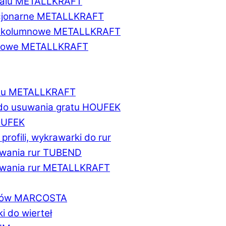
etalu METALLKRAFT
acjonarne METALLKRAFT
wukolumnowe METALLKRAFT
ionowe METALLKRAFT
talu METALLKRAFT
 do usuwania gratu HOUFEK
HOUFEK
do profili, wykrawarki do rur
fowania rur TUBEND
ifowania rur METALLKRAFT
worów MARCOSTA
ki do wierteł