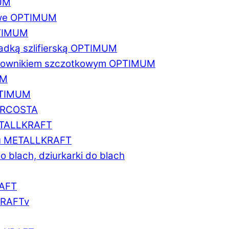
MUM
zowe OPTIMUM
PTIMUM
asadką szlifierską OPTIMUM
gratownikiem szczotkowym OPTIMUM
UM
OPTIMUM
MARCOSTA
METALLKRAFT
atu METALLKRAFT
o blach, dziurkarki do blach
RAFT
LKRAFTv