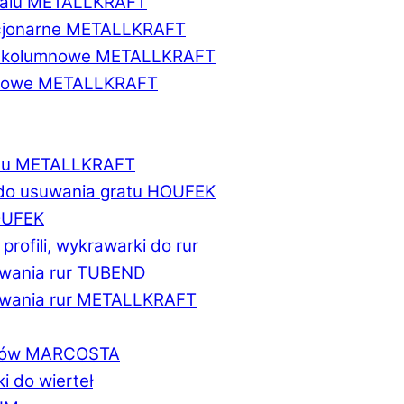
etalu METALLKRAFT
acjonarne METALLKRAFT
wukolumnowe METALLKRAFT
ionowe METALLKRAFT
talu METALLKRAFT
 do usuwania gratu HOUFEK
HOUFEK
do profili, wykrawarki do rur
fowania rur TUBEND
ifowania rur METALLKRAFT
worów MARCOSTA
ki do wierteł