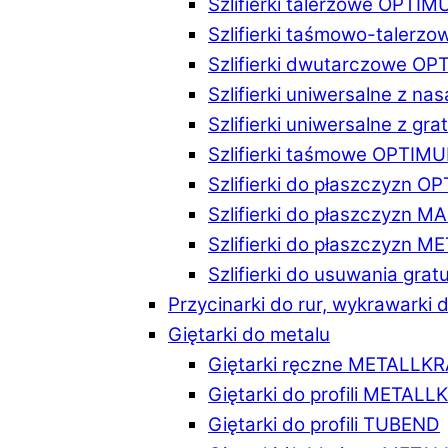
Szlifierki talerzowe OPTI
Szlifierki taśmowo-taler
Szlifierki dwutarczowe O
Szlifierki uniwersalne z n
Szlifierki uniwersalne z 
Szlifierki taśmowe OPTIM
Szlifierki do płaszczyzn 
Szlifierki do płaszczyzn 
Szlifierki do płaszczyzn 
Szlifierki do usuwania gr
Przycinarki do rur, wykrawarki d
Giętarki do metalu
Giętarki ręczne METALLK
Giętarki do profili METAL
Giętarki do profili TUBEND