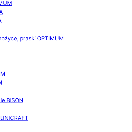
IMUM
A
A
 nożyce, praski OPTIMUM
UM
M
kie BISON
a UNICRAFT