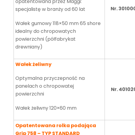
opatentowana przez Maggi:
Nr. 30100
specjalistę w branży od 60 lat
Wałek gumowy 118×50 mm 65 shore
idealny do chropowatych
powierzchni (półfabrykat
drewniany)
Wałek żeliwny
Optymalna przyczepność na
panelach o chropowatej
Nr. 40102
powierzchni
Wałek żeliwny 120×60 mm
Opatentowana rolka podająca
Grip 758 – TYP STANDARD