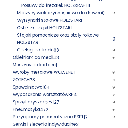
Posuwy do frezarek HOLZKRAFT
11
Maszyny wieloczynnościowe do drewna
0
Wyrzynarki stołowe HOLZSTAR
1
Ostrzałki do pił HOLZSTAR
1
Stojaki pomocnicze oraz stoły rolkowe
9
HOLZSTAR
Odciągi do trocin
63
Okleiniarki do mebli
48
Maszyny do kartonu
1
Wyroby metalowe WOLSEN
51
ZOTECH
23
Spawalnictwo
164
Wyposażenie warsztatów
354
Sprzęt czyszczący
127
Pneumatyka
472
Pozycjonery pneumatyczne PSET
17
Serwis i zlecenia indywidualne
2