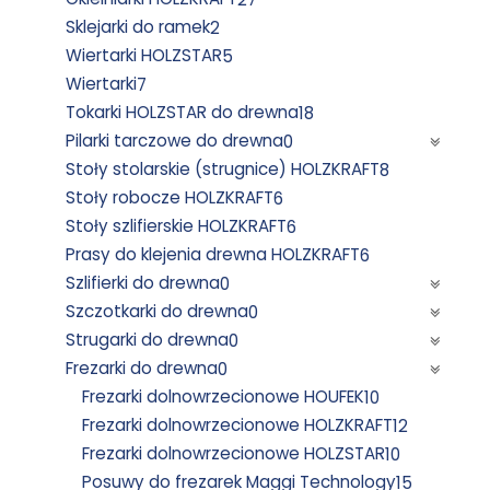
Sklejarki do ramek
2
Wiertarki HOLZSTAR
5
Wiertarki
7
Tokarki HOLZSTAR do drewna
18
Pilarki tarczowe do drewna
0
Stoły stolarskie (strugnice) HOLZKRAFT
8
Stoły robocze HOLZKRAFT
6
Stoły szlifierskie HOLZKRAFT
6
Prasy do klejenia drewna HOLZKRAFT
6
Szlifierki do drewna
0
Szczotkarki do drewna
0
Strugarki do drewna
0
Frezarki do drewna
0
Frezarki dolnowrzecionowe HOUFEK
10
Frezarki dolnowrzecionowe HOLZKRAFT
12
Frezarki dolnowrzecionowe HOLZSTAR
10
Posuwy do frezarek Maggi Technology
15