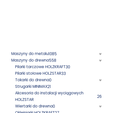
Maszyny do metalu
1085
Maszyny do drewna
558
Pilarki tarczowe HOLZKRAFT
30
Pilarki stołowe HOLZSTAR
33
Tokarki do drewna
0
Strugarki MINIMAX
21
Akcesoria do instalacji wyciągowych
26
HOLZSTAR
Wiertarki do drewna
0
Okleiniarki HOLZKRAFT
27