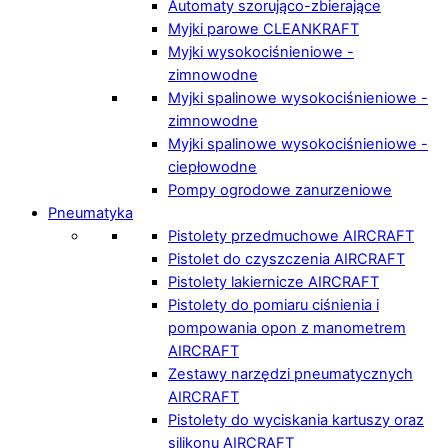
Automaty szorująco-zbierające
Myjki parowe CLEANKRAFT
Myjki wysokociśnieniowe -
zimnowodne
Myjki spalinowe wysokociśnieniowe -
zimnowodne
Myjki spalinowe wysokociśnieniowe -
ciepłowodne
Pompy ogrodowe zanurzeniowe
Pneumatyka
Pistolety przedmuchowe AIRCRAFT
Pistolet do czyszczenia AIRCRAFT
Pistolety lakiernicze AIRCRAFT
Pistolety do pomiaru ciśnienia i
pompowania opon z manometrem
AIRCRAFT
Zestawy narzędzi pneumatycznych
AIRCRAFT
Pistolety do wyciskania kartuszy oraz
silikonu AIRCRAFT