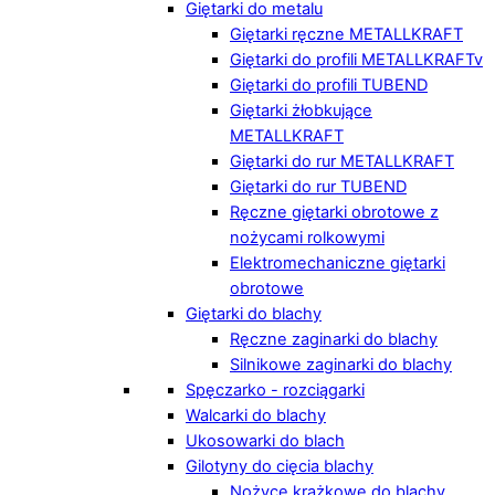
Giętarki do metalu
Giętarki ręczne METALLKRAFT
Giętarki do profili METALLKRAFTv
Giętarki do profili TUBEND
Giętarki żłobkujące
METALLKRAFT
Giętarki do rur METALLKRAFT
Giętarki do rur TUBEND
Ręczne giętarki obrotowe z
nożycami rolkowymi
Elektromechaniczne giętarki
obrotowe
Giętarki do blachy
Ręczne zaginarki do blachy
Silnikowe zaginarki do blachy
Spęczarko - rozciągarki
Walcarki do blachy
Ukosowarki do blach
Gilotyny do cięcia blachy
Nożyce krążkowe do blachy