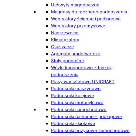
Uchwyty magnetyczne
Magnesy do ręcznego podnoszenia
Wentylatory ścienne i podłogowe
Wentylatory przemysłowe
Nagrzewnice
Klimatyzatory
Osuszacze
Agregaty prądotwórcze
Stoły podnośne
Wózki transportowe z funkcją
podnoszenia
Prasy warsztatowe UNICRAFT
Podnośniki maszynowe
Podnośniki kolejowe
Podnośniki motocyklowe
Podnośniki samochodowe
Podnośniki ruchome - podłogowe
Podnośniki słupkowe
Podnośniki nożycowe samochodowe