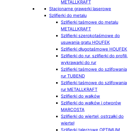
METALLKRAFT
Stacjonarne grawerki laserowe
Szlifierki do metalu
Szlifierki taśmowe do metalu
METALLKRAFT
Szlifierki szerokotaśmowe do
usuwania gratu HOUFEK
Szlifierki długotaśmowe HOUFEK
Szlifierki do rur, szlifierki do profili,
wykrawarki do rur
Szlifierki taśmowe do szlifowania
rur TUBEND
Szlifierki taśmowe do szlifowania
rur METALLKRAFT
Szlifierki do wałków
Szlifierki do wałków i otworów
MARCOSTA
Szlifierki do wierteł, ostrzałki do
wierteł
Szlifierki talerzowe OPTIMUM