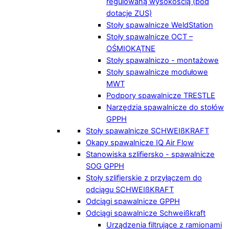
regulowaną wysokością (pod
dotacje ZUS)
Stoły spawalnicze WeldStation
Stoły spawalnicze OCT –
OŚMIOKĄTNE
Stoły spawalniczo - montażowe
Stoły spawalnicze modułowe
MWT
Podpory spawalnicze TRESTLE
Narzędzia spawalnicze do stołów
GPPH
Stoły spawalnicze SCHWEIßKRAFT
Okapy spawalnicze IQ Air Flow
Stanowiska szlifiersko - spawalnicze
SOG GPPH
Stoły szlifierskie z przyłączem do
odciągu SCHWEIßKRAFT
Odciągi spawalnicze GPPH
Odciągi spawalnicze Schweißkraft
Urządzenia filtrujące z ramionami