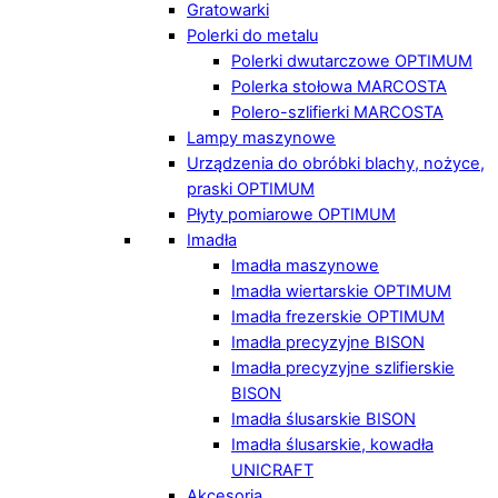
Gratowarki
Polerki do metalu
Polerki dwutarczowe OPTIMUM
Polerka stołowa MARCOSTA
Polero-szlifierki MARCOSTA
Lampy maszynowe
Urządzenia do obróbki blachy, nożyce,
praski OPTIMUM
Płyty pomiarowe OPTIMUM
Imadła
Imadła maszynowe
Imadła wiertarskie OPTIMUM
Imadła frezerskie OPTIMUM
Imadła precyzyjne BISON
Imadła precyzyjne szlifierskie
BISON
Imadła ślusarskie BISON
Imadła ślusarskie, kowadła
UNICRAFT
Akcesoria