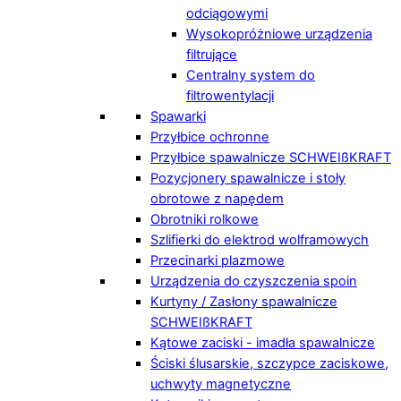
odciągowymi
Wysokopróżniowe urządzenia
filtrujące
Centralny system do
filtrowentylacji
Spawarki
Przyłbice ochronne
Przyłbice spawalnicze SCHWEIßKRAFT
Pozycjonery spawalnicze i stoły
obrotowe z napędem
Obrotniki rolkowe
Szlifierki do elektrod wolframowych
Przecinarki plazmowe
Urządzenia do czyszczenia spoin
Kurtyny / Zasłony spawalnicze
SCHWEIßKRAFT
Kątowe zaciski - imadła spawalnicze
Ściski ślusarskie, szczypce zaciskowe,
uchwyty magnetyczne