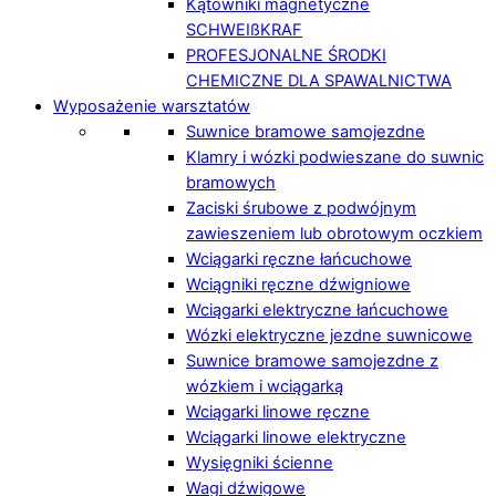
Kątowniki magnetyczne
SCHWEIßKRAF
PROFESJONALNE ŚRODKI
CHEMICZNE DLA SPAWALNICTWA
Wyposażenie warsztatów
Suwnice bramowe samojezdne
Klamry i wózki podwieszane do suwnic
bramowych
Zaciski śrubowe z podwójnym
zawieszeniem lub obrotowym oczkiem
Wciągarki ręczne łańcuchowe
Wciągniki ręczne dźwigniowe
Wciągarki elektryczne łańcuchowe
Wózki elektryczne jezdne suwnicowe
Suwnice bramowe samojezdne z
wózkiem i wciągarką
Wciągarki linowe ręczne
Wciągarki linowe elektryczne
Wysięgniki ścienne
Wagi dźwigowe