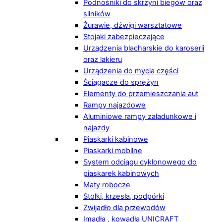
Podnośniki do skrzyni biegów oraz
silników
Żurawie, dźwigi warsztatowe
Stojaki zabezpieczające
Urządzenia blacharskie do karoserii
oraz lakieru
Urządzenia do mycia części
Ściągacze do sprężyn
Elementy do przemieszczania aut
Rampy najazdowe
Aluminiowe rampy załadunkowe i
najazdy
Piaskarki kabinowe
Piaskarki mobilne
System odciągu cyklonowego do
piaskarek kabinowych
Maty robocze
Stołki, krzesła, podpórki
Zwijadło dla przewodów
Imadła , kowadła UNICRAFT