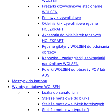
WOLSEN
Frezarki krzywoliniowe stacjonarne
WOLSEN
Posuwy krzywoliniowe
Okleiniarki krzywoliniowe ręczne
HOLZKRAFT
Akcesoria do okleiniarek ręcznych
HOLZKRAFT
Ręczne gilotyny WOLSEN do odcinania
obrzeży
Kapówko - zaokrąglarki, zaokrąglarki
narożników WOLSEN
Polerki WOLSEN od obrzeży PCV lub
ABS
Maszyny do kartonu
Wyroby metalowe WOLSEN
Łóżka do sanatorium
Stelaże metalowe do biurka
Stelaże metalowe łóżek hotelowych
Stelaże metalowe typu Loft