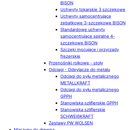
BISON
Uchwyty tokarskie 3 szczękowe
Uchwyty samocentrujące
zębatkowe 3-szczękowe BISON
Standardowe uchwyty
samocentrujące spiralne 4-
szczękowe BISON
Szczęki mocujące i przyrządy
frezerskie
Przenośniki rolkowe - stoły
Odciągi - Odpylacze do metalu
Odciągi do pyłu metalicznego
METALLKRAFT
Odciągi do pyłu metalicznego
GPPH
Stanowiska szlifierskie GPPH
Stanowiska szlifierskie
SCHWEIßKRAFT
Zestawy PW WOLSEN
Maszyny do drewna