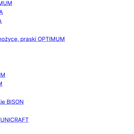
IMUM
A
A
 nożyce, praski OPTIMUM
UM
M
kie BISON
a UNICRAFT