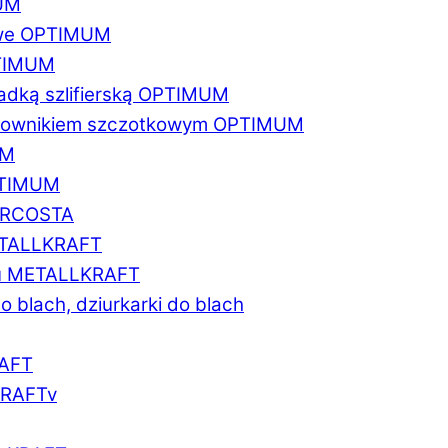
MUM
zowe OPTIMUM
PTIMUM
asadką szlifierską OPTIMUM
gratownikiem szczotkowym OPTIMUM
UM
OPTIMUM
MARCOSTA
METALLKRAFT
atu METALLKRAFT
o blach, dziurkarki do blach
RAFT
LKRAFTv