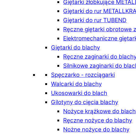
Giętarki żłobkujące META
Giętarki do rur METALLKR
Giętarki do rur TUBEND
Ręczne giętarki obrotowe 
Elektromechaniczne giętar
Giętarki do blachy
Ręczne zaginarki do blach
Silnikowe zaginarki do bla
Spęczarko - rozciągarki
Walcarki do blachy
Ukosowarki do blach
Gilotyny do cięcia blachy
Nożyce krążkowe do blach
Ręczne nożyce do blachy
Nożne nożyce do blachy