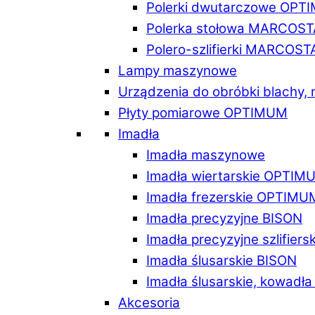
Polerki dwutarczowe OPT
Polerka stołowa MARCOST
Polero-szlifierki MARCOST
Lampy maszynowe
Urządzenia do obróbki blachy,
Płyty pomiarowe OPTIMUM
Imadła
Imadła maszynowe
Imadła wiertarskie OPTIM
Imadła frezerskie OPTIMU
Imadła precyzyjne BISON
Imadła precyzyjne szlifiers
Imadła ślusarskie BISON
Imadła ślusarskie, kowadł
Akcesoria