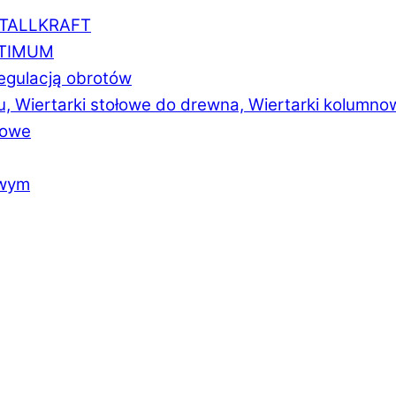
ETALLKRAFT
PTIMUM
regulacją obrotów
u, Wiertarki stołowe do drewna, Wiertarki kolumno
łowe
owym