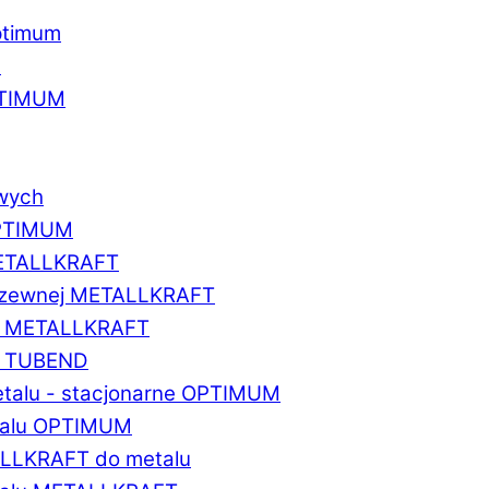
ptimum
u
PTIMUM
owych
OPTIMUM
METALLKRAFT
erdzewnej METALLKRAFT
um METALLKRAFT
um TUBEND
etalu - stacjonarne OPTIMUM
etalu OPTIMUM
ALLKRAFT do metalu