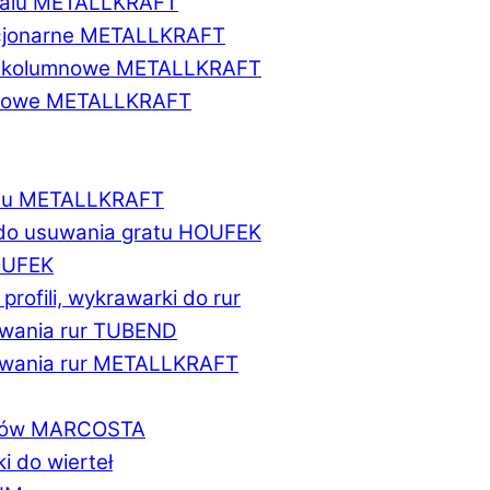
etalu METALLKRAFT
acjonarne METALLKRAFT
wukolumnowe METALLKRAFT
ionowe METALLKRAFT
talu METALLKRAFT
 do usuwania gratu HOUFEK
HOUFEK
do profili, wykrawarki do rur
fowania rur TUBEND
ifowania rur METALLKRAFT
worów MARCOSTA
ki do wierteł