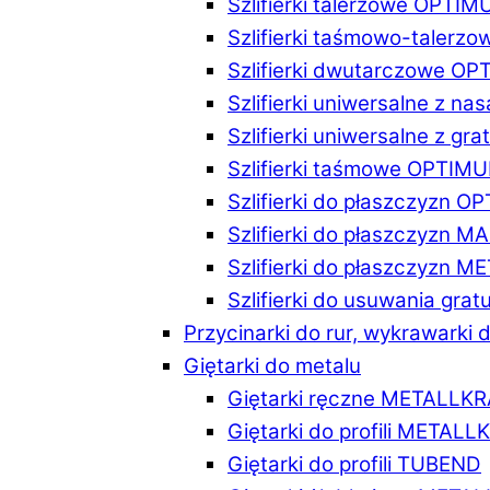
Szlifierki talerzowe OPTI
Szlifierki taśmowo-taler
Szlifierki dwutarczowe O
Szlifierki uniwersalne z n
Szlifierki uniwersalne z 
Szlifierki taśmowe OPTIM
Szlifierki do płaszczyzn 
Szlifierki do płaszczyzn 
Szlifierki do płaszczyzn 
Szlifierki do usuwania gr
Przycinarki do rur, wykrawarki d
Giętarki do metalu
Giętarki ręczne METALLK
Giętarki do profili METAL
Giętarki do profili TUBEND