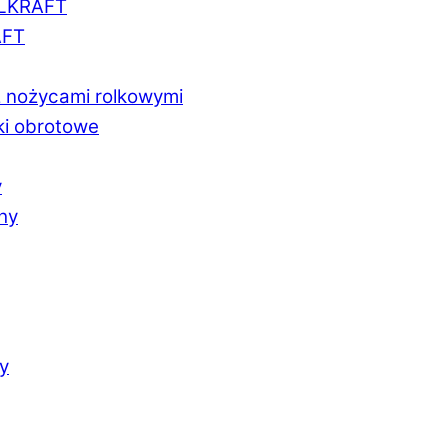
LLKRAFT
AFT
z nożycami rolkowymi
ki obrotowe
y
chy
y