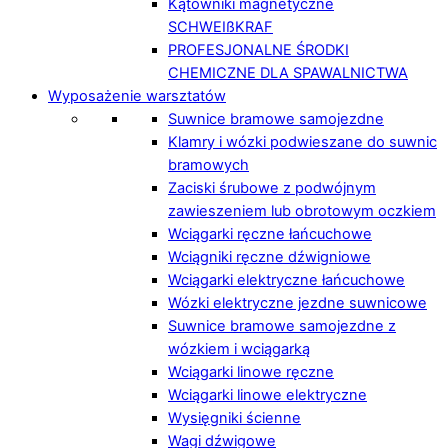
Kątowniki magnetyczne
SCHWEIßKRAF
PROFESJONALNE ŚRODKI
CHEMICZNE DLA SPAWALNICTWA
Wyposażenie warsztatów
Suwnice bramowe samojezdne
Klamry i wózki podwieszane do suwnic
bramowych
Zaciski śrubowe z podwójnym
zawieszeniem lub obrotowym oczkiem
Wciągarki ręczne łańcuchowe
Wciągniki ręczne dźwigniowe
Wciągarki elektryczne łańcuchowe
Wózki elektryczne jezdne suwnicowe
Suwnice bramowe samojezdne z
wózkiem i wciągarką
Wciągarki linowe ręczne
Wciągarki linowe elektryczne
Wysięgniki ścienne
Wagi dźwigowe