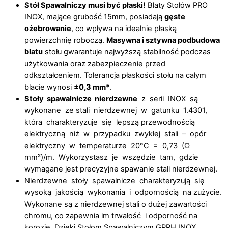
Stół Spawalniczy musi być płaski!
Blaty Stołów PRO
INOX, mające grubość 15mm, posiadają
gęste
ożebrowanie
, co wpływa na idealnie płaską
powierzchnię roboczą.
Masywna i sztywna podbudowa
blatu
stołu gwarantuje najwyższą stabilność podczas
użytkowania oraz zabezpieczenie przed
odkształceniem. Tolerancja płaskości stołu na całym
blacie wynosi
±0,3 mm*
.
Stoły spawalnicze nierdzewne
z serii INOX są
wykonane ze stali nierdzewnej w gatunku 1.4301,
która charakteryzuje się lepszą przewodnością
elektryczną niż w przypadku zwykłej stali – opór
elektryczny w temperaturze 20°C = 0,73 (Ω
mm²)/m. Wykorzystasz je wszędzie tam, gdzie
wymagane jest precyzyjne spawanie stali nierdzewnej.
Nierdzewne stoły spawalnicze charakteryzują się
wysoką jakością wykonania i odpornością na zużycie.
Wykonane są z nierdzewnej stali o dużej zawartości
chromu, co zapewnia im trwałość i odporność na
korozję. Dzięki Stołom Spawalniczym GPPH INOX