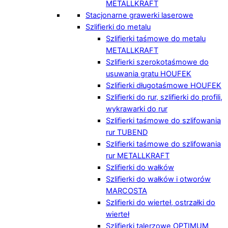
METALLKRAFT
Stacjonarne grawerki laserowe
Szlifierki do metalu
Szlifierki taśmowe do metalu
METALLKRAFT
Szlifierki szerokotaśmowe do
usuwania gratu HOUFEK
Szlifierki długotaśmowe HOUFEK
Szlifierki do rur, szlifierki do profili,
wykrawarki do rur
Szlifierki taśmowe do szlifowania
rur TUBEND
Szlifierki taśmowe do szlifowania
rur METALLKRAFT
Szlifierki do wałków
Szlifierki do wałków i otworów
MARCOSTA
Szlifierki do wierteł, ostrzałki do
wierteł
Szlifierki talerzowe OPTIMUM