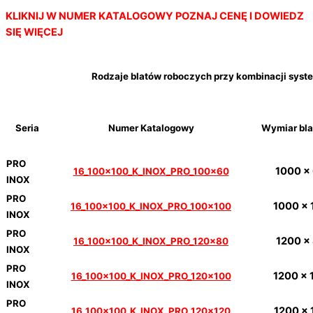
KLIKNIJ W NUMER KATALOGOWY
POZNAJ CENĘ I DOWIEDZ
SIĘ WIĘCEJ
Rodzaje blatów roboczych przy kombinacji syst
Seria
Numer Katalogowy
Wymiar bla
PRO
1000 x
16_100x100_K_INOX_PRO_100x60
INOX
PRO
1000 x 
16_100x100_K_INOX_PRO_100x100
INOX
PRO
1200 x
16_100x100_K_INOX_PRO_120x80
INOX
PRO
1200 x 
16_100x100_K_INOX_PRO_120x100
INOX
PRO
1200 x 
16_100x100_K_INOX_PRO_120x120