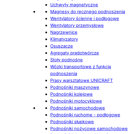
Uchwyty magnetyczne
Magnesy do ręcznego podnoszenia
Wentylatory ścienne i podłogowe
Wentylatory przemysłowe
Nagrzewnice
Klimatyzatory
Osuszacze
Agregaty prądotwórcze
Stoły podnośne
Wózki transportowe z funkcją
podnoszenia
Prasy warsztatowe UNICRAFT
Podnośniki maszynowe
Podnośniki kolejowe
Podnośniki motocyklowe
Podnośniki samochodowe
Podnośniki ruchome - podłogowe
Podnośniki słupkowe
Podnośniki nożycowe samochodowe