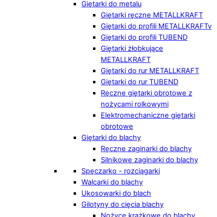
Giętarki do metalu
Giętarki ręczne METALLKRAFT
Giętarki do profili METALLKRAFTv
Giętarki do profili TUBEND
Giętarki żłobkujące
METALLKRAFT
Giętarki do rur METALLKRAFT
Giętarki do rur TUBEND
Ręczne giętarki obrotowe z
nożycami rolkowymi
Elektromechaniczne giętarki
obrotowe
Giętarki do blachy
Ręczne zaginarki do blachy
Silnikowe zaginarki do blachy
Spęczarko - rozciągarki
Walcarki do blachy
Ukosowarki do blach
Gilotyny do cięcia blachy
Nożyce krążkowe do blachy