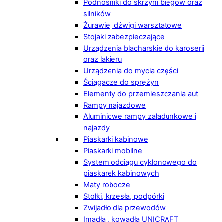
Podnośniki do skrzyni biegów oraz
silników
Żurawie, dźwigi warsztatowe
Stojaki zabezpieczające
Urządzenia blacharskie do karoserii
oraz lakieru
Urządzenia do mycia części
Ściągacze do sprężyn
Elementy do przemieszczania aut
Rampy najazdowe
Aluminiowe rampy załadunkowe i
najazdy
Piaskarki kabinowe
Piaskarki mobilne
System odciągu cyklonowego do
piaskarek kabinowych
Maty robocze
Stołki, krzesła, podpórki
Zwijadło dla przewodów
Imadła , kowadła UNICRAFT