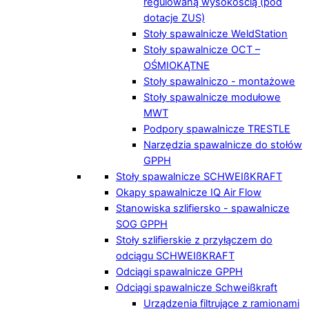
regulowaną wysokością (pod
dotacje ZUS)
Stoły spawalnicze WeldStation
Stoły spawalnicze OCT –
OŚMIOKĄTNE
Stoły spawalniczo - montażowe
Stoły spawalnicze modułowe
MWT
Podpory spawalnicze TRESTLE
Narzędzia spawalnicze do stołów
GPPH
Stoły spawalnicze SCHWEIßKRAFT
Okapy spawalnicze IQ Air Flow
Stanowiska szlifiersko - spawalnicze
SOG GPPH
Stoły szlifierskie z przyłączem do
odciągu SCHWEIßKRAFT
Odciągi spawalnicze GPPH
Odciągi spawalnicze Schweißkraft
Urządzenia filtrujące z ramionami