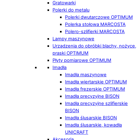
Gratowarki
Polerki do metalu
Polerki dwutarczowe OPTIMUM
Polerka stołowa MARCOSTA
Polero-szlifierki MARCOSTA
Lampy maszynowe
Urządzenia do obróbki blachy, nożyce,
praski OPTIMUM
Płyty pomiarowe OPTIMUM
Imadła
Imadła maszynowe
Imadła wiertarskie OPTIMUM
Imadła frezerskie OPTIMUM
Imadła precyzyjne BISON
Imadła precyzyjne szlifierskie
BISON
Imadła ślusarskie BISON
Imadła ślusarskie, kowadła
UNICRAFT
Akcesoria