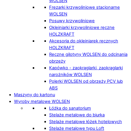
WOLSEN
Frezarki krzywoliniowe stacjonarne
WOLSEN
Posuwy krzywoliniowe
Okleiniarki krzywoliniowe ręczne
HOLZKRAFT
Akcesoria do okleiniarek ręcznych
HOLZKRAFT
Ręczne gilotyny WOLSEN do odcinania
obrzeży
Kapówko - zaokrąglarki, zaokrąglarki
narożników WOLSEN
Polerki WOLSEN od obrzeży PCV lub
ABS
Maszyny do kartonu
Wyroby metalowe WOLSEN
Łóżka do sanatorium
Stelaże metalowe do biurka
Stelaże metalowe łóżek hotelowych
Stelaże metalowe typu Loft