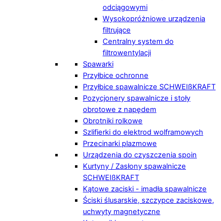
odciągowymi
Wysokopróżniowe urządzenia
filtrujące
Centralny system do
filtrowentylacji
Spawarki
Przyłbice ochronne
Przyłbice spawalnicze SCHWEIßKRAFT
Pozycjonery spawalnicze i stoły
obrotowe z napędem
Obrotniki rolkowe
Szlifierki do elektrod wolframowych
Przecinarki plazmowe
Urządzenia do czyszczenia spoin
Kurtyny / Zasłony spawalnicze
SCHWEIßKRAFT
Kątowe zaciski - imadła spawalnicze
Ściski ślusarskie, szczypce zaciskowe,
uchwyty magnetyczne