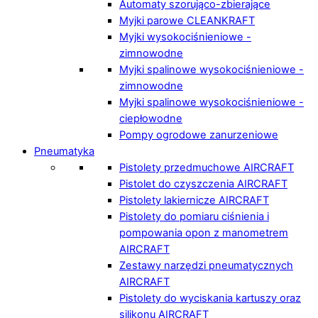
Automaty szorująco-zbierające
Myjki parowe CLEANKRAFT
Myjki wysokociśnieniowe -
zimnowodne
Myjki spalinowe wysokociśnieniowe -
zimnowodne
Myjki spalinowe wysokociśnieniowe -
ciepłowodne
Pompy ogrodowe zanurzeniowe
Pneumatyka
Pistolety przedmuchowe AIRCRAFT
Pistolet do czyszczenia AIRCRAFT
Pistolety lakiernicze AIRCRAFT
Pistolety do pomiaru ciśnienia i
pompowania opon z manometrem
AIRCRAFT
Zestawy narzędzi pneumatycznych
AIRCRAFT
Pistolety do wyciskania kartuszy oraz
silikonu AIRCRAFT