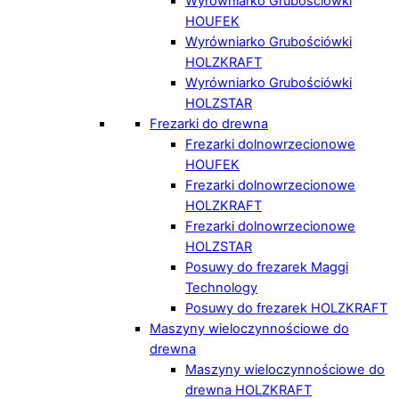
Wyrówniarko Grubościówki
HOUFEK
Wyrówniarko Grubościówki
HOLZKRAFT
Wyrówniarko Grubościówki
HOLZSTAR
Frezarki do drewna
Frezarki dolnowrzecionowe
HOUFEK
Frezarki dolnowrzecionowe
HOLZKRAFT
Frezarki dolnowrzecionowe
HOLZSTAR
Posuwy do frezarek Maggi
Technology
Posuwy do frezarek HOLZKRAFT
Maszyny wieloczynnościowe do
drewna
Maszyny wieloczynnościowe do
drewna HOLZKRAFT