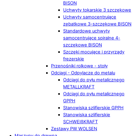
BISON
Uchwyty tokarskie 3 szczękowe
Uchwyty samocentrujące
zębatkowe 3-szczękowe BISON
Standardowe uchwyty
samocentrujące spiralne 4-
szczękowe BISON
Szczęki mocujące i przyrządy
frezerskie
Przenośniki rolkowe - stoły
Odciągi - Odpylacze do metalu
Odciągi do pyłu metalicznego
METALLKRAFT
Odciągi do pyłu metalicznego
GPPH
Stanowiska szlifierskie GPPH
Stanowiska szlifierskie
SCHWEIßKRAFT
Zestawy PW WOLSEN
Maszyny do drewna