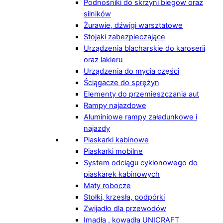
Podnośniki do skrzyni biegów oraz
silników
Żurawie, dźwigi warsztatowe
Stojaki zabezpieczające
Urządzenia blacharskie do karoserii
oraz lakieru
Urządzenia do mycia części
Ściągacze do sprężyn
Elementy do przemieszczania aut
Rampy najazdowe
Aluminiowe rampy załadunkowe i
najazdy
Piaskarki kabinowe
Piaskarki mobilne
System odciągu cyklonowego do
piaskarek kabinowych
Maty robocze
Stołki, krzesła, podpórki
Zwijadło dla przewodów
Imadła , kowadła UNICRAFT