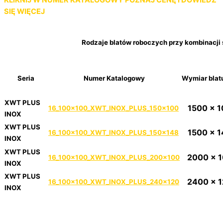
KLIKNIJ W NUMER KATALOGOWY
POZNAJ CENĘ I DOWIEDZ
SIĘ WIĘCEJ
Rodzaje blatów roboczych przy kombinacji
Seria
Numer Katalogowy
Wymiar blat
XWT PLUS
1500 x 
16_100x100_XWT_INOX_PLUS_150x100
INOX
XWT PLUS
1500 x 
16_100x100_XWT_INOX_PLUS_150x148
INOX
XWT PLUS
2000 x 
16_100x100_XWT_INOX_PLUS_200x100
INOX
XWT PLUS
2400 x 
16_100x100_XWT_INOX_PLUS_240x120
INOX