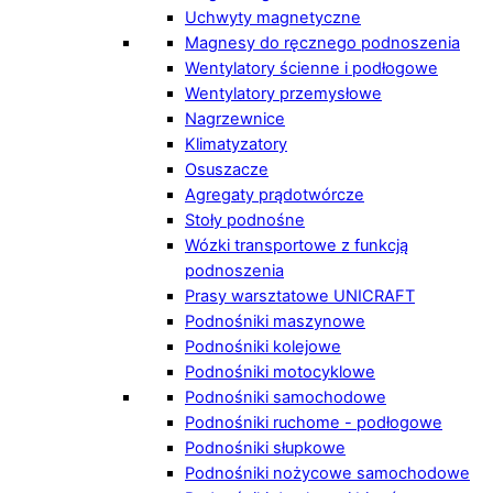
Uchwyty magnetyczne
Magnesy do ręcznego podnoszenia
Wentylatory ścienne i podłogowe
Wentylatory przemysłowe
Nagrzewnice
Klimatyzatory
Osuszacze
Agregaty prądotwórcze
Stoły podnośne
Wózki transportowe z funkcją
podnoszenia
Prasy warsztatowe UNICRAFT
Podnośniki maszynowe
Podnośniki kolejowe
Podnośniki motocyklowe
Podnośniki samochodowe
Podnośniki ruchome - podłogowe
Podnośniki słupkowe
Podnośniki nożycowe samochodowe