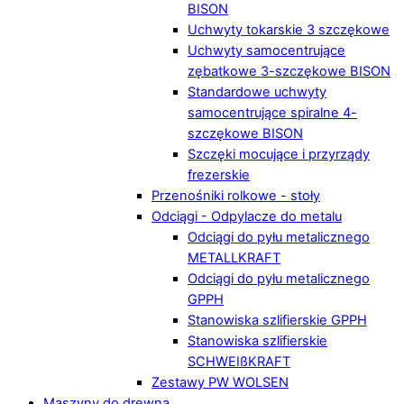
BISON
Uchwyty tokarskie 3 szczękowe
Uchwyty samocentrujące
zębatkowe 3-szczękowe BISON
Standardowe uchwyty
samocentrujące spiralne 4-
szczękowe BISON
Szczęki mocujące i przyrządy
frezerskie
Przenośniki rolkowe - stoły
Odciągi - Odpylacze do metalu
Odciągi do pyłu metalicznego
METALLKRAFT
Odciągi do pyłu metalicznego
GPPH
Stanowiska szlifierskie GPPH
Stanowiska szlifierskie
SCHWEIßKRAFT
Zestawy PW WOLSEN
Maszyny do drewna