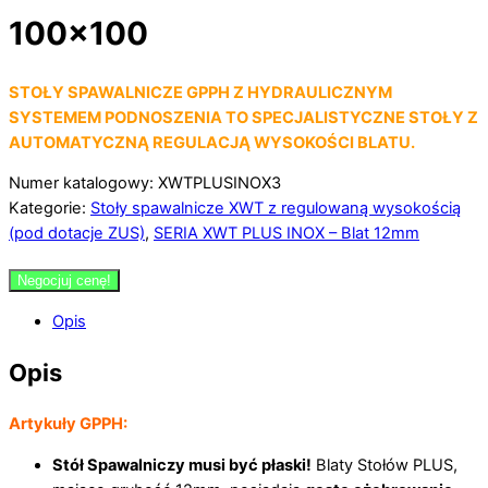
100×100
STOŁY SPAWALNICZE GPPH Z HYDRAULICZNYM
SYSTEMEM PODNOSZENIA TO SPECJALISTYCZNE STOŁY Z
AUTOMATYCZNĄ REGULACJĄ WYSOKOŚCI BLATU.
Numer katalogowy: XWTPLUSINOX3
Kategorie:
Stoły spawalnicze XWT z regulowaną wysokością
(pod dotacje ZUS)
,
SERIA XWT PLUS INOX – Blat 12mm
Negocjuj cenę!
Opis
Opis
Artykuły GPPH:
S
tół Spawalniczy musi być płaski!
Blaty Stołów PLUS,