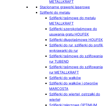
METALLKRAFT
Stacjonarne grawerki laserowe
Szlifierki do metalu
Szlifierki taśmowe do metalu
METALLKRAFT
Szlifierki szerokotaśmowe do
usuwania gratu HOUFEK
Szlifierki długotaśmowe HOUFEK
Szlifierki do rur, szlifierki do profili,
wykrawarki do rur
Szlifierki taśmowe do szlifowania
rur TUBEND
Szlifierki taśmowe do szlifowania
rur METALLKRAFT
Szlifierki do wałków
Szlifierki do wałków i otworów
MARCOSTA
Szlifierki do wierteł, ostrzałki do
wierteł
Szlifierki talerzowe OPTIMUM