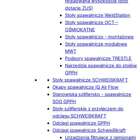
regulowaną wysokością (pod
dotacje ZUS)
Stoły spawalnicze WeldStation
Stoły spawalnicze OCT –
OŚMIOKĄTNE
Stoły spawalniczo - montażowe
Stoły spawalnicze modułowe
MWT
Podpory spawalnicze TRESTLE
Narzędzia spawalnicze do stołów
GPPH
Stoły spawalnicze SCHWEIßKRAFT
Okapy spawalnicze IQ Air Flow
Stanowiska szlifiersko - spawalnicze
SOG GPPH
Stoły szlifierskie z przyłączem do
odciągu SCHWEIßKRAFT
Odciągi spawalnicze GPPH
Odciągi spawalnicze Schweißkraft
Urządzenia filtrujące z ramionami