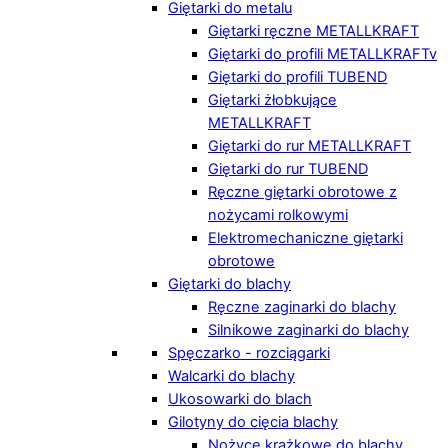
Giętarki do metalu
Giętarki ręczne METALLKRAFT
Giętarki do profili METALLKRAFTv
Giętarki do profili TUBEND
Giętarki żłobkujące
METALLKRAFT
Giętarki do rur METALLKRAFT
Giętarki do rur TUBEND
Ręczne giętarki obrotowe z
nożycami rolkowymi
Elektromechaniczne giętarki
obrotowe
Giętarki do blachy
Ręczne zaginarki do blachy
Silnikowe zaginarki do blachy
Spęczarko - rozciągarki
Walcarki do blachy
Ukosowarki do blach
Gilotyny do cięcia blachy
Nożyce krążkowe do blachy