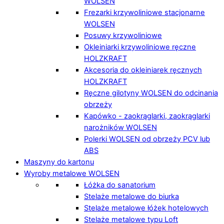
WOLSEN
Frezarki krzywoliniowe stacjonarne
WOLSEN
Posuwy krzywoliniowe
Okleiniarki krzywoliniowe ręczne
HOLZKRAFT
Akcesoria do okleiniarek ręcznych
HOLZKRAFT
Ręczne gilotyny WOLSEN do odcinania
obrzeży
Kapówko - zaokrąglarki, zaokrąglarki
narożników WOLSEN
Polerki WOLSEN od obrzeży PCV lub
ABS
Maszyny do kartonu
Wyroby metalowe WOLSEN
Łóżka do sanatorium
Stelaże metalowe do biurka
Stelaże metalowe łóżek hotelowych
Stelaże metalowe typu Loft