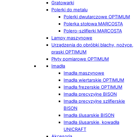
Gratowarki
Polerki do metalu
Polerki dwutarczowe OPTIMUM
Polerka stołowa MARCOSTA
Polero-szlifierki MARCOSTA
Lampy maszynowe
Urządzenia do obróbki blachy, nożyce,
praski OPTIMUM
Płyty pomiarowe OPTIMUM
Imadła
Imadła maszynowe
Imadła wiertarskie OPTIMUM
Imadła frezerskie OPTIMUM
Imadła precyzyjne BISON
Imadła precyzyjne szlifierskie
BISON
Imadła ślusarskie BISON
Imadła ślusarskie, kowadła
UNICRAFT
Akcesoria