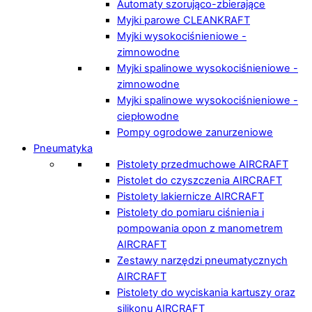
Automaty szorująco-zbierające
Myjki parowe CLEANKRAFT
Myjki wysokociśnieniowe -
zimnowodne
Myjki spalinowe wysokociśnieniowe -
zimnowodne
Myjki spalinowe wysokociśnieniowe -
ciepłowodne
Pompy ogrodowe zanurzeniowe
Pneumatyka
Pistolety przedmuchowe AIRCRAFT
Pistolet do czyszczenia AIRCRAFT
Pistolety lakiernicze AIRCRAFT
Pistolety do pomiaru ciśnienia i
pompowania opon z manometrem
AIRCRAFT
Zestawy narzędzi pneumatycznych
AIRCRAFT
Pistolety do wyciskania kartuszy oraz
silikonu AIRCRAFT