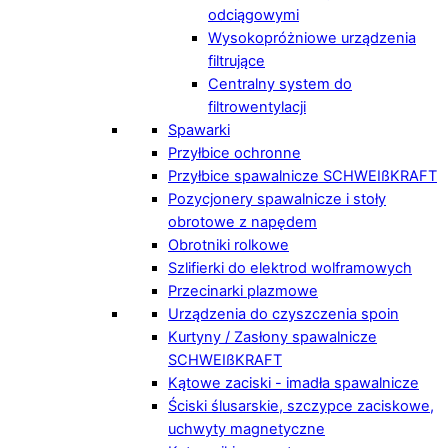
odciągowymi
Wysokopróżniowe urządzenia
filtrujące
Centralny system do
filtrowentylacji
Spawarki
Przyłbice ochronne
Przyłbice spawalnicze SCHWEIßKRAFT
Pozycjonery spawalnicze i stoły
obrotowe z napędem
Obrotniki rolkowe
Szlifierki do elektrod wolframowych
Przecinarki plazmowe
Urządzenia do czyszczenia spoin
Kurtyny / Zasłony spawalnicze
SCHWEIßKRAFT
Kątowe zaciski - imadła spawalnicze
Ściski ślusarskie, szczypce zaciskowe,
uchwyty magnetyczne