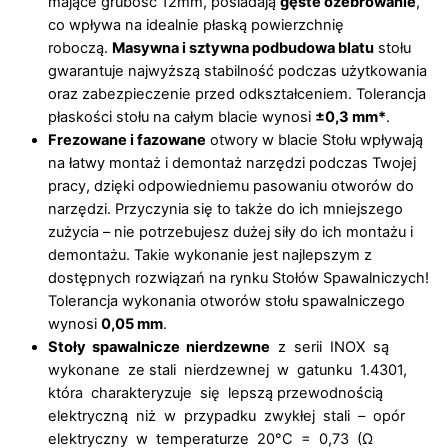
mające grubość 12mm, posiadają
gęste ożebrowanie
,
co wpływa na idealnie płaską powierzchnię
roboczą.
Masywna i sztywna podbudowa blatu
stołu
gwarantuje najwyższą stabilność podczas użytkowania
oraz zabezpieczenie przed odkształceniem. Tolerancja
płaskości stołu na całym blacie wynosi
±0,3 mm*
.
Frezowane i fazowane
otwory w blacie Stołu wpływają
na łatwy montaż i demontaż narzędzi podczas Twojej
pracy, dzięki odpowiedniemu pasowaniu otworów do
narzędzi. Przyczynia się to także do ich mniejszego
zużycia – nie potrzebujesz dużej siły do ich montażu i
demontażu. Takie wykonanie jest najlepszym z
dostępnych rozwiązań na rynku Stołów Spawalniczych!
Tolerancja wykonania otworów stołu spawalniczego
wynosi
0,05 mm
.
Stoły spawalnicze nierdzewne
z serii INOX są
wykonane ze stali nierdzewnej w gatunku 1.4301,
która charakteryzuje się lepszą przewodnością
elektryczną niż w przypadku zwykłej stali – opór
elektryczny w temperaturze 20°C = 0,73 (Ω