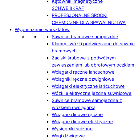
Kątowniki magnetyczne
SCHWEIßKRAF
PROFESJONALNE ŚRODKI
CHEMICZNE DLA SPAWALNICTWA
Wyposażenie warsztatów
Suwnice bramowe samojezdne
Klamry i wózki podwieszane do suwnic
bramowych
Zaciski śrubowe z podwójnym
zawieszeniem lub obrotowym oczkiem
Wciągarki ręczne łańcuchowe
Wciągniki ręczne dźwigniowe
Wciągarki elektryczne łańcuchowe
Wózki elektryczne jezdne suwnicowe
Suwnice bramowe samojezdne z
wózkiem i wciągarką
Wciągarki linowe ręczne
Wciągarki linowe elektryczne
Wysięgniki ścienne
Wagi dźwigowe