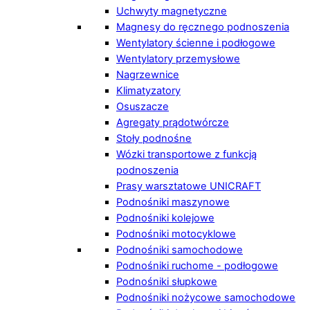
Uchwyty magnetyczne
Magnesy do ręcznego podnoszenia
Wentylatory ścienne i podłogowe
Wentylatory przemysłowe
Nagrzewnice
Klimatyzatory
Osuszacze
Agregaty prądotwórcze
Stoły podnośne
Wózki transportowe z funkcją
podnoszenia
Prasy warsztatowe UNICRAFT
Podnośniki maszynowe
Podnośniki kolejowe
Podnośniki motocyklowe
Podnośniki samochodowe
Podnośniki ruchome - podłogowe
Podnośniki słupkowe
Podnośniki nożycowe samochodowe