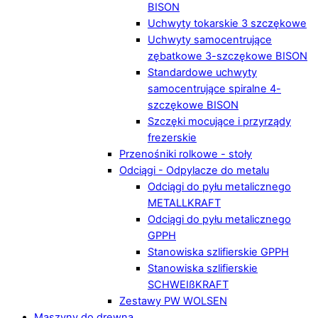
BISON
Uchwyty tokarskie 3 szczękowe
Uchwyty samocentrujące
zębatkowe 3-szczękowe BISON
Standardowe uchwyty
samocentrujące spiralne 4-
szczękowe BISON
Szczęki mocujące i przyrządy
frezerskie
Przenośniki rolkowe - stoły
Odciągi - Odpylacze do metalu
Odciągi do pyłu metalicznego
METALLKRAFT
Odciągi do pyłu metalicznego
GPPH
Stanowiska szlifierskie GPPH
Stanowiska szlifierskie
SCHWEIßKRAFT
Zestawy PW WOLSEN
Maszyny do drewna