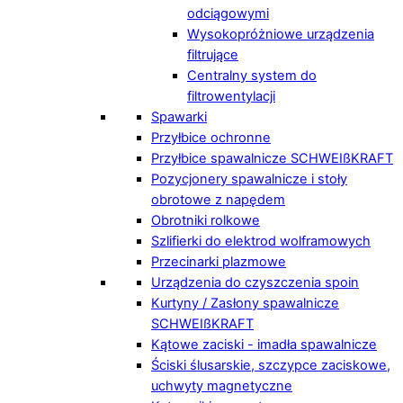
odciągowymi
Wysokopróżniowe urządzenia
filtrujące
Centralny system do
filtrowentylacji
Spawarki
Przyłbice ochronne
Przyłbice spawalnicze SCHWEIßKRAFT
Pozycjonery spawalnicze i stoły
obrotowe z napędem
Obrotniki rolkowe
Szlifierki do elektrod wolframowych
Przecinarki plazmowe
Urządzenia do czyszczenia spoin
Kurtyny / Zasłony spawalnicze
SCHWEIßKRAFT
Kątowe zaciski - imadła spawalnicze
Ściski ślusarskie, szczypce zaciskowe,
uchwyty magnetyczne