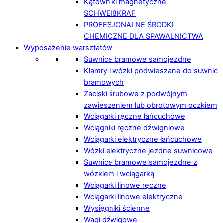
Kątowniki magnetyczne
SCHWEIßKRAF
PROFESJONALNE ŚRODKI
CHEMICZNE DLA SPAWALNICTWA
Wyposażenie warsztatów
Suwnice bramowe samojezdne
Klamry i wózki podwieszane do suwnic
bramowych
Zaciski śrubowe z podwójnym
zawieszeniem lub obrotowym oczkiem
Wciągarki ręczne łańcuchowe
Wciągniki ręczne dźwigniowe
Wciągarki elektryczne łańcuchowe
Wózki elektryczne jezdne suwnicowe
Suwnice bramowe samojezdne z
wózkiem i wciągarką
Wciągarki linowe ręczne
Wciągarki linowe elektryczne
Wysięgniki ścienne
Wagi dźwigowe