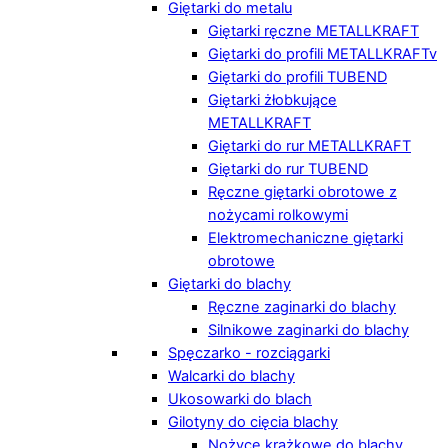
Giętarki do metalu
Giętarki ręczne METALLKRAFT
Giętarki do profili METALLKRAFTv
Giętarki do profili TUBEND
Giętarki żłobkujące
METALLKRAFT
Giętarki do rur METALLKRAFT
Giętarki do rur TUBEND
Ręczne giętarki obrotowe z
nożycami rolkowymi
Elektromechaniczne giętarki
obrotowe
Giętarki do blachy
Ręczne zaginarki do blachy
Silnikowe zaginarki do blachy
Spęczarko - rozciągarki
Walcarki do blachy
Ukosowarki do blach
Gilotyny do cięcia blachy
Nożyce krążkowe do blachy