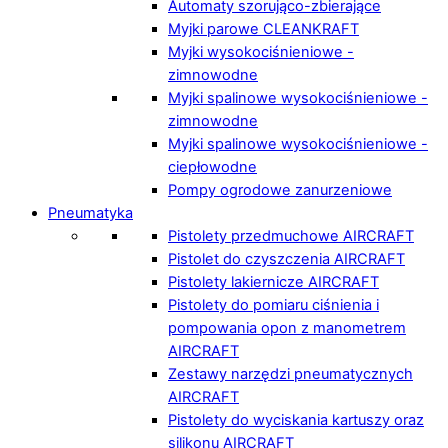
Automaty szorująco-zbierające
Myjki parowe CLEANKRAFT
Myjki wysokociśnieniowe -
zimnowodne
Myjki spalinowe wysokociśnieniowe -
zimnowodne
Myjki spalinowe wysokociśnieniowe -
ciepłowodne
Pompy ogrodowe zanurzeniowe
Pneumatyka
Pistolety przedmuchowe AIRCRAFT
Pistolet do czyszczenia AIRCRAFT
Pistolety lakiernicze AIRCRAFT
Pistolety do pomiaru ciśnienia i
pompowania opon z manometrem
AIRCRAFT
Zestawy narzędzi pneumatycznych
AIRCRAFT
Pistolety do wyciskania kartuszy oraz
silikonu AIRCRAFT