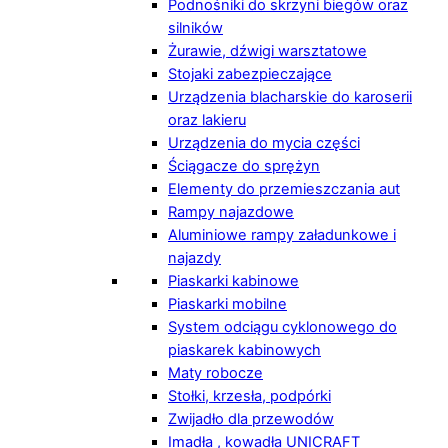
Podnośniki do skrzyni biegów oraz
silników
Żurawie, dźwigi warsztatowe
Stojaki zabezpieczające
Urządzenia blacharskie do karoserii
oraz lakieru
Urządzenia do mycia części
Ściągacze do sprężyn
Elementy do przemieszczania aut
Rampy najazdowe
Aluminiowe rampy załadunkowe i
najazdy
Piaskarki kabinowe
Piaskarki mobilne
System odciągu cyklonowego do
piaskarek kabinowych
Maty robocze
Stołki, krzesła, podpórki
Zwijadło dla przewodów
Imadła , kowadła UNICRAFT