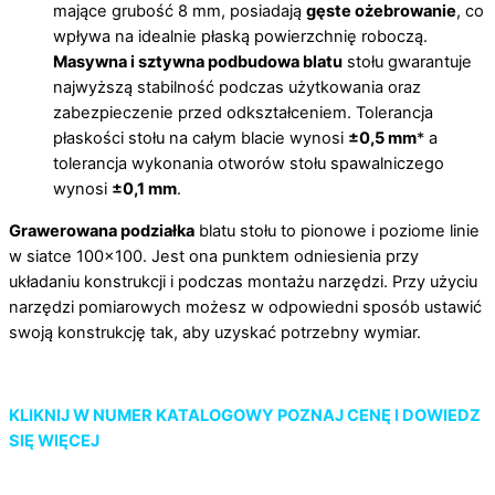
mające grubość 8 mm, posiadają
gęste ożebrowanie
, co
wpływa na idealnie płaską powierzchnię roboczą.
Masywna i sztywna podbudowa blatu
stołu gwarantuje
najwyższą stabilność podczas użytkowania oraz
zabezpieczenie przed odkształceniem. Tolerancja
płaskości stołu na całym blacie wynosi
±0,5 mm
* a
tolerancja wykonania otworów stołu spawalniczego
wynosi
±0,1 mm
.
Grawerowana podziałka
blatu stołu to pionowe i poziome linie
w siatce 100×100. Jest ona punktem odniesienia przy
układaniu konstrukcji i podczas montażu narzędzi. Przy użyciu
narzędzi pomiarowych możesz w odpowiedni sposób ustawić
swoją konstrukcję tak, aby uzyskać potrzebny wymiar.
KLIKNIJ W NUMER KATALOGOWY
POZNAJ CENĘ I DOWIEDZ
SIĘ WIĘCEJ