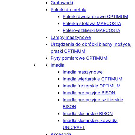
Gratowarki
Polerki do metalu
Polerki dwutarczowe OPTIMUM
Polerka stołowa MARCOSTA
Polero-szlifierki MARCOSTA
Lampy maszynowe
Urządzenia do obróbki blachy, nożyce,
praski OPTIMUM
Płyty pomiarowe OPTIMUM
Imadła
Imadła maszynowe
Imadła wiertarskie OPTIMUM
Imadła frezerskie OPTIMUM
Imadła precyzyjne BISON
Imadła precyzyjne szlifierskie
BISON
Imadła ślusarskie BISON
Imadła ślusarskie, kowadła
UNICRAFT
Akcesoria