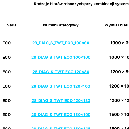
Rodzaje blatów roboczych przy kombinacji systeme
Seria
Numer Katalogowy
Wymiar blat
1000 x 
ECO
28_DIAG_S_TWT_ECO_100x60
1000 x 1
ECO
28_DIAG_S_TWT_ECO_100x100
1200 x 
ECO
28_DIAG_S_TWT_ECO_120x80
1200 x 1
ECO
28_DIAG_S_TWT_ECO_120x100
1200 x 1
ECO
28_DIAG_S_TWT_ECO_120x120
1500 x 1
ECO
28_DIAG_S_TWT_ECO_150x100
1500 x 1
ECO
28_DIAG_S_TWT_ECO_150x148