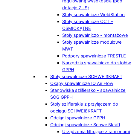
regulowaną wysokością (pod
dotacje ZUS)
Stoły spawalnicze WeldStation
Stoły spawalnicze OCT –
OŚMIOKĄTNE
Stoły spawalniczo - montażowe
Stoły spawalnicze modułowe
MWT
Podpory spawalnicze TRESTLE
Narzędzia spawalnicze do stołów
GPPH
Stoły spawalnicze SCHWEIßKRAFT
Okapy spawalnicze IQ Air Flow
Stanowiska szlifiersko - spawalnicze
SOG GPPH
Stoły szlifierskie z przyłączem do
odciągu SCHWEIßKRAFT
Odciągi spawalnicze GPPH
Odciągi spawalnicze Schweißkraft
Urządzenia filtrujące z ramionami