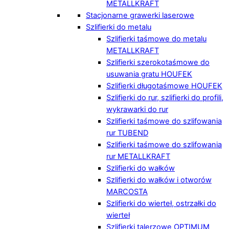
METALLKRAFT
Stacjonarne grawerki laserowe
Szlifierki do metalu
Szlifierki taśmowe do metalu
METALLKRAFT
Szlifierki szerokotaśmowe do
usuwania gratu HOUFEK
Szlifierki długotaśmowe HOUFEK
Szlifierki do rur, szlifierki do profili,
wykrawarki do rur
Szlifierki taśmowe do szlifowania
rur TUBEND
Szlifierki taśmowe do szlifowania
rur METALLKRAFT
Szlifierki do wałków
Szlifierki do wałków i otworów
MARCOSTA
Szlifierki do wierteł, ostrzałki do
wierteł
Szlifierki talerzowe OPTIMUM