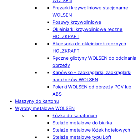
WOLSEN
Frezarki krzywoliniowe stacjonarne
WOLSEN
Posuwy krzywoliniowe
Okleiniarki krzywoliniowe ręczne
HOLZKRAFT
Akcesoria do okleiniarek ręcznych
HOLZKRAFT
Ręczne gilotyny WOLSEN do odcinania
obrzeży
Kapówko - zaokrąglarki, zaokrąglarki
narożników WOLSEN
Polerki WOLSEN od obrzeży PCV lub
ABS
Maszyny do kartonu
Wyroby metalowe WOLSEN
Łóżka do sanatorium
Stelaże metalowe do biurka
Stelaże metalowe łóżek hotelowych
Stelaże metalowe typu Loft