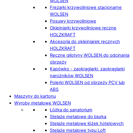
WOLSEN
Frezarki krzywoliniowe stacjonarne
WOLSEN
Posuwy krzywoliniowe
Okleiniarki krzywoliniowe ręczne
HOLZKRAFT
Akcesoria do okleiniarek ręcznych
HOLZKRAFT
Ręczne gilotyny WOLSEN do odcinania
obrzeży
Kapówko - zaokrąglarki, zaokrąglarki
narożników WOLSEN
Polerki WOLSEN od obrzeży PCV lub
ABS
Maszyny do kartonu
Wyroby metalowe WOLSEN
Łóżka do sanatorium
Stelaże metalowe do biurka
Stelaże metalowe łóżek hotelowych
Stelaże metalowe typu Loft