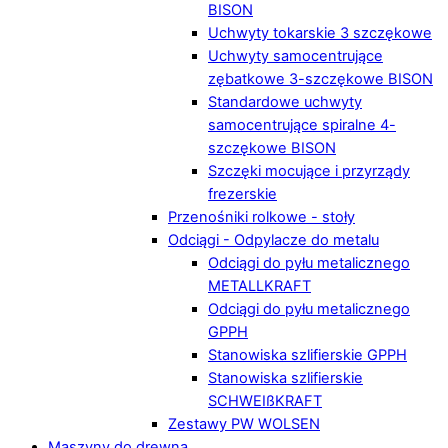
BISON
Uchwyty tokarskie 3 szczękowe
Uchwyty samocentrujące
zębatkowe 3-szczękowe BISON
Standardowe uchwyty
samocentrujące spiralne 4-
szczękowe BISON
Szczęki mocujące i przyrządy
frezerskie
Przenośniki rolkowe - stoły
Odciągi - Odpylacze do metalu
Odciągi do pyłu metalicznego
METALLKRAFT
Odciągi do pyłu metalicznego
GPPH
Stanowiska szlifierskie GPPH
Stanowiska szlifierskie
SCHWEIßKRAFT
Zestawy PW WOLSEN
Maszyny do drewna