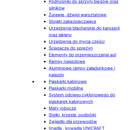
Podnośniki do skrzyni biegów oraz
silników
Żurawie, dźwigi warsztatowe
Stojaki zabezpieczające
Urządzenia blacharskie do karoserii
oraz lakieru
Urządzenia do mycia części
Ściągacze do sprężyn
Elementy do przemieszczania aut
Rampy najazdowe
Aluminiowe rampy załadunkowe i
najazdy
Piaskarki kabinowe
Piaskarki mobilne
System odciągu cyklonowego do
piaskarek kabinowych
Maty robocze
Stołki, krzesła, podpórki
Zwijadło dla przewodów
Imadła , kowadła UNICRAFT