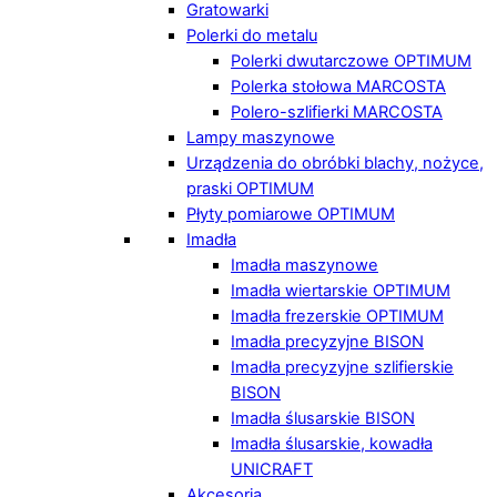
Gratowarki
Polerki do metalu
Polerki dwutarczowe OPTIMUM
Polerka stołowa MARCOSTA
Polero-szlifierki MARCOSTA
Lampy maszynowe
Urządzenia do obróbki blachy, nożyce,
praski OPTIMUM
Płyty pomiarowe OPTIMUM
Imadła
Imadła maszynowe
Imadła wiertarskie OPTIMUM
Imadła frezerskie OPTIMUM
Imadła precyzyjne BISON
Imadła precyzyjne szlifierskie
BISON
Imadła ślusarskie BISON
Imadła ślusarskie, kowadła
UNICRAFT
Akcesoria