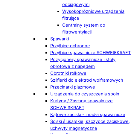
odciągowymi
Wysokopróżniowe urządzenia
filtrujące
Centralny system do
filtrowentylacji
Spawarki
Przyłbice ochronne
Przyłbice spawalnicze SCHWEIßKRAFT
Pozycjonery spawalnicze i stoły
obrotowe z napędem
Obrotniki rolkowe
Szlifierki do elektrod wolframowych
Przecinarki plazmowe
Urządzenia do czyszczenia spoin
Kurtyny / Zasłony spawalnicze
SCHWEIßKRAFT
Kątowe zaciski - imadła spawalnicze
Ściski ślusarskie, szczypce zaciskowe,
uchwyty magnetyczne