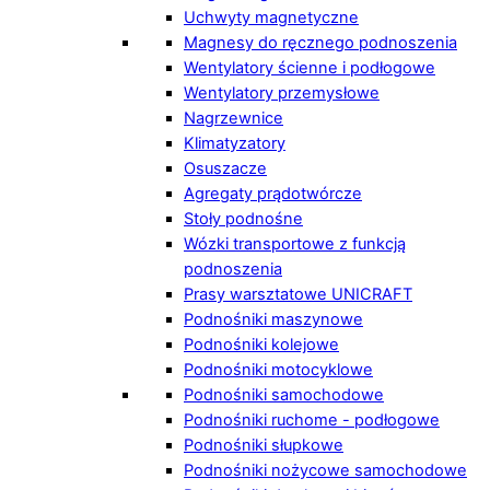
Uchwyty magnetyczne
Magnesy do ręcznego podnoszenia
Wentylatory ścienne i podłogowe
Wentylatory przemysłowe
Nagrzewnice
Klimatyzatory
Osuszacze
Agregaty prądotwórcze
Stoły podnośne
Wózki transportowe z funkcją
podnoszenia
Prasy warsztatowe UNICRAFT
Podnośniki maszynowe
Podnośniki kolejowe
Podnośniki motocyklowe
Podnośniki samochodowe
Podnośniki ruchome - podłogowe
Podnośniki słupkowe
Podnośniki nożycowe samochodowe