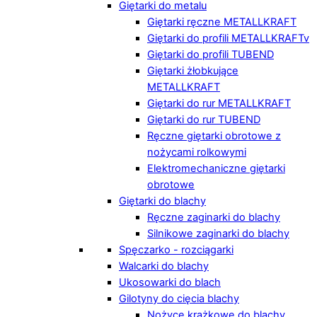
Giętarki do metalu
Giętarki ręczne METALLKRAFT
Giętarki do profili METALLKRAFTv
Giętarki do profili TUBEND
Giętarki żłobkujące
METALLKRAFT
Giętarki do rur METALLKRAFT
Giętarki do rur TUBEND
Ręczne giętarki obrotowe z
nożycami rolkowymi
Elektromechaniczne giętarki
obrotowe
Giętarki do blachy
Ręczne zaginarki do blachy
Silnikowe zaginarki do blachy
Spęczarko - rozciągarki
Walcarki do blachy
Ukosowarki do blach
Gilotyny do cięcia blachy
Nożyce krążkowe do blachy