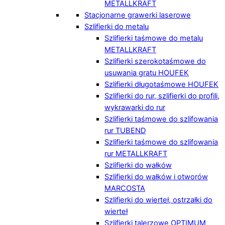
METALLKRAFT
Stacjonarne grawerki laserowe
Szlifierki do metalu
Szlifierki taśmowe do metalu
METALLKRAFT
Szlifierki szerokotaśmowe do
usuwania gratu HOUFEK
Szlifierki długotaśmowe HOUFEK
Szlifierki do rur, szlifierki do profili,
wykrawarki do rur
Szlifierki taśmowe do szlifowania
rur TUBEND
Szlifierki taśmowe do szlifowania
rur METALLKRAFT
Szlifierki do wałków
Szlifierki do wałków i otworów
MARCOSTA
Szlifierki do wierteł, ostrzałki do
wierteł
Szlifierki talerzowe OPTIMUM