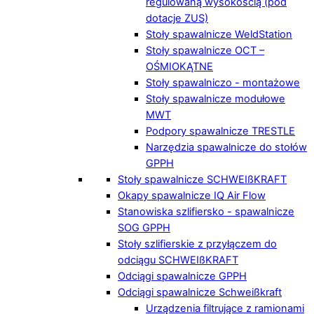
regulowaną wysokością (pod
dotacje ZUS)
Stoły spawalnicze WeldStation
Stoły spawalnicze OCT –
OŚMIOKĄTNE
Stoły spawalniczo - montażowe
Stoły spawalnicze modułowe
MWT
Podpory spawalnicze TRESTLE
Narzędzia spawalnicze do stołów
GPPH
Stoły spawalnicze SCHWEIßKRAFT
Okapy spawalnicze IQ Air Flow
Stanowiska szlifiersko - spawalnicze
SOG GPPH
Stoły szlifierskie z przyłączem do
odciągu SCHWEIßKRAFT
Odciągi spawalnicze GPPH
Odciągi spawalnicze Schweißkraft
Urządzenia filtrujące z ramionami