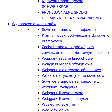
Kątowniki magnetyczne
SCHWEIßKRAF
PROFESJONALNE ŚRODKI
CHEMICZNE DLA SPAWALNICTWA
Wyposażenie warsztatów
Suwnice bramowe samojezdne
Klamry i wózki podwieszane do suwnic
bramowych
Zaciski śrubowe z podwójnym
zawieszeniem lub obrotowym oczkiem
Wciągarki ręczne łańcuchowe
Wciągniki ręczne dźwigniowe
Wciągarki elektryczne łańcuchowe
Wózki elektryczne jezdne suwnicowe
Suwnice bramowe samojezdne z
wózkiem i wciągarką
Wciągarki linowe ręczne
Wciągarki linowe elektryczne
Wysięgniki ścienne
Wagi dźwigowe