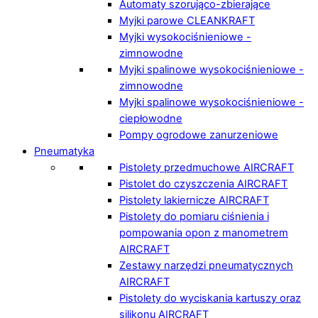
Automaty szorująco-zbierające
Myjki parowe CLEANKRAFT
Myjki wysokociśnieniowe -
zimnowodne
Myjki spalinowe wysokociśnieniowe -
zimnowodne
Myjki spalinowe wysokociśnieniowe -
ciepłowodne
Pompy ogrodowe zanurzeniowe
Pneumatyka
Pistolety przedmuchowe AIRCRAFT
Pistolet do czyszczenia AIRCRAFT
Pistolety lakiernicze AIRCRAFT
Pistolety do pomiaru ciśnienia i
pompowania opon z manometrem
AIRCRAFT
Zestawy narzędzi pneumatycznych
AIRCRAFT
Pistolety do wyciskania kartuszy oraz
silikonu AIRCRAFT