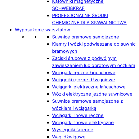
Kątowniki magnetyczne
SCHWEIßKRAF
PROFESJONALNE ŚRODKI
CHEMICZNE DLA SPAWALNICTWA
Wyposażenie warsztatów
Suwnice bramowe samojezdne
Klamry i wózki podwieszane do suwnic
bramowych
Zaciski śrubowe z podwójnym
zawieszeniem lub obrotowym oczkiem
Wciągarki ręczne łańcuchowe
Wciągniki ręczne dźwigniowe
Wciągarki elektryczne łańcuchowe
Wózki elektryczne jezdne suwnicowe
Suwnice bramowe samojezdne z
wózkiem i wciągarką
Wciągarki linowe ręczne
Wciągarki linowe elektryczne
Wysięgniki ścienne
Wagi dźwigowe