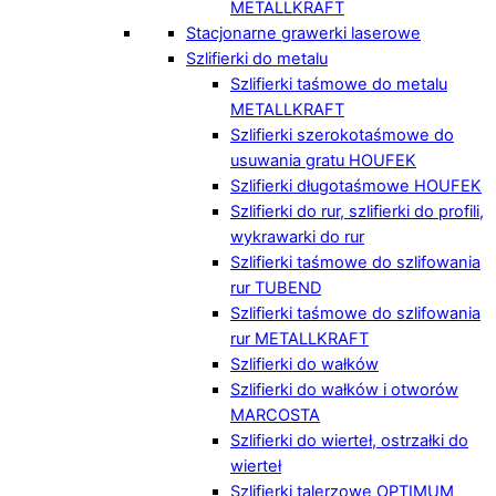
METALLKRAFT
Stacjonarne grawerki laserowe
Szlifierki do metalu
Szlifierki taśmowe do metalu
METALLKRAFT
Szlifierki szerokotaśmowe do
usuwania gratu HOUFEK
Szlifierki długotaśmowe HOUFEK
Szlifierki do rur, szlifierki do profili,
wykrawarki do rur
Szlifierki taśmowe do szlifowania
rur TUBEND
Szlifierki taśmowe do szlifowania
rur METALLKRAFT
Szlifierki do wałków
Szlifierki do wałków i otworów
MARCOSTA
Szlifierki do wierteł, ostrzałki do
wierteł
Szlifierki talerzowe OPTIMUM