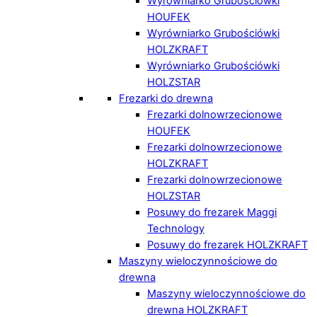
Wyrówniarko Grubościówki
HOUFEK
Wyrówniarko Grubościówki
HOLZKRAFT
Wyrówniarko Grubościówki
HOLZSTAR
Frezarki do drewna
Frezarki dolnowrzecionowe
HOUFEK
Frezarki dolnowrzecionowe
HOLZKRAFT
Frezarki dolnowrzecionowe
HOLZSTAR
Posuwy do frezarek Maggi
Technology
Posuwy do frezarek HOLZKRAFT
Maszyny wieloczynnościowe do
drewna
Maszyny wieloczynnościowe do
drewna HOLZKRAFT