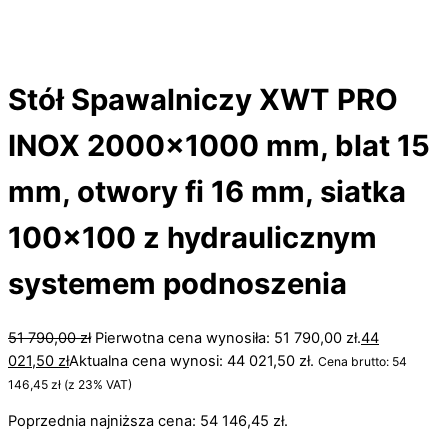
Stół Spawalniczy XWT PRO
INOX 2000×1000 mm, blat 15
mm, otwory fi 16 mm, siatka
100×100 z hydraulicznym
systemem podnoszenia
51 790,00
zł
Pierwotna cena wynosiła: 51 790,00 zł.
44
021,50
zł
Aktualna cena wynosi: 44 021,50 zł.
Cena brutto:
54
146,45
zł
(z 23% VAT)
Poprzednia najniższa cena:
54 146,45
zł
.