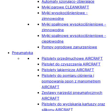
Automaty szorująco-zbierające
Myjki parowe CLEANKRAFT
Myjki wysokociśnieniowe -
zimnowodne
Myjki spalinowe wysokociśnieniowe -
zimnowodne
Myjki spalinowe wysokociśnieniowe -
ciepłowodne
Pompy ogrodowe zanurzeniowe
Pneumatyka
Pistolety przedmuchowe AIRCRAFT
Pistolet do czyszczenia AIRCRAFT
Pistolety lakiernicze AIRCRAFT
Pistolety do pomiaru ciśnienia i
pompowania opon z manometrem
AIRCRAFT
Zestawy narzędzi pneumatycznych
AIRCRAFT
Pistolety do wyciskania kartuszy oraz
silikonu AIRCRAFT