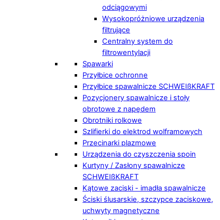
odciągowymi
Wysokopróżniowe urządzenia
filtrujące
Centralny system do
filtrowentylacji
Spawarki
Przyłbice ochronne
Przyłbice spawalnicze SCHWEIßKRAFT
Pozycjonery spawalnicze i stoły
obrotowe z napędem
Obrotniki rolkowe
Szlifierki do elektrod wolframowych
Przecinarki plazmowe
Urządzenia do czyszczenia spoin
Kurtyny / Zasłony spawalnicze
SCHWEIßKRAFT
Kątowe zaciski - imadła spawalnicze
Ściski ślusarskie, szczypce zaciskowe,
uchwyty magnetyczne