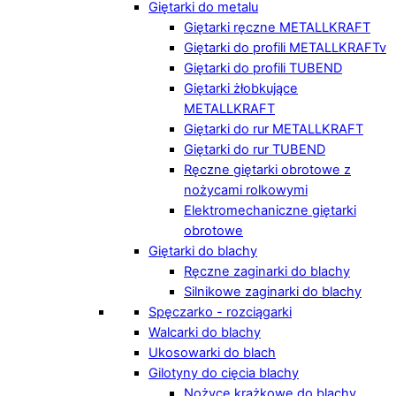
Giętarki do metalu
Giętarki ręczne METALLKRAFT
Giętarki do profili METALLKRAFTv
Giętarki do profili TUBEND
Giętarki żłobkujące
METALLKRAFT
Giętarki do rur METALLKRAFT
Giętarki do rur TUBEND
Ręczne giętarki obrotowe z
nożycami rolkowymi
Elektromechaniczne giętarki
obrotowe
Giętarki do blachy
Ręczne zaginarki do blachy
Silnikowe zaginarki do blachy
Spęczarko - rozciągarki
Walcarki do blachy
Ukosowarki do blach
Gilotyny do cięcia blachy
Nożyce krążkowe do blachy