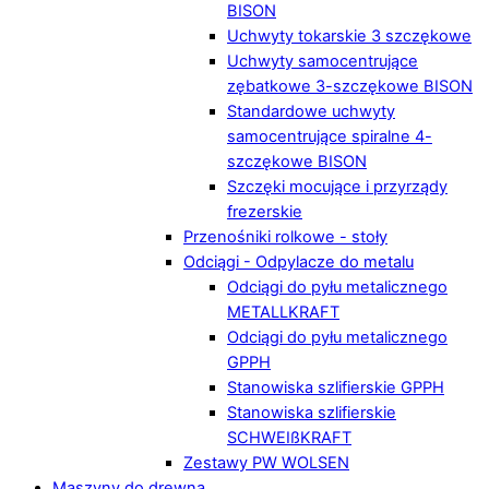
BISON
Uchwyty tokarskie 3 szczękowe
Uchwyty samocentrujące
zębatkowe 3-szczękowe BISON
Standardowe uchwyty
samocentrujące spiralne 4-
szczękowe BISON
Szczęki mocujące i przyrządy
frezerskie
Przenośniki rolkowe - stoły
Odciągi - Odpylacze do metalu
Odciągi do pyłu metalicznego
METALLKRAFT
Odciągi do pyłu metalicznego
GPPH
Stanowiska szlifierskie GPPH
Stanowiska szlifierskie
SCHWEIßKRAFT
Zestawy PW WOLSEN
Maszyny do drewna