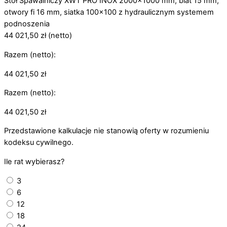
Stół Spawalniczy XWT PRO INOX 2000x1000 mm, blat 15 mm,
otwory fi 16 mm, siatka 100x100 z hydraulicznym systemem
podnoszenia
44 021,50
zł
(netto)
Razem (netto):
44 021,50
zł
Razem (netto):
44 021,50
zł
Przedstawione kalkulacje nie stanowią oferty w rozumieniu
kodeksu cywilnego.
Ile rat wybierasz?
3
6
12
18