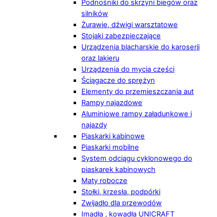
Podnośniki do skrzyni biegów oraz
silników
Żurawie, dźwigi warsztatowe
Stojaki zabezpieczające
Urządzenia blacharskie do karoserii
oraz lakieru
Urządzenia do mycia części
Ściągacze do sprężyn
Elementy do przemieszczania aut
Rampy najazdowe
Aluminiowe rampy załadunkowe i
najazdy
Piaskarki kabinowe
Piaskarki mobilne
System odciągu cyklonowego do
piaskarek kabinowych
Maty robocze
Stołki, krzesła, podpórki
Zwijadło dla przewodów
Imadła , kowadła UNICRAFT