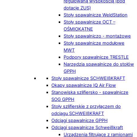
regulowaną wysokością (pod
dotacje ZUS)
Stoły spawalnicze WeldStation
Stoły spawalnicze OCT –
OŚMIOKĄTNE
Stoły spawalniczo - montażowe
Stoły spawalnicze modułowe
MWT
Podpory spawalnicze TRESTLE
Narzędzia spawalnicze do stołów
GPPH
Stoły spawalnicze SCHWEIßKRAFT
Okapy spawalnicze IQ Air Flow
Stanowiska szlifiersko - spawalnicze
SOG GPPH
Stoły szlifierskie z przyłączem do
odciągu SCHWEIßKRAFT
Odciągi spawalnicze GPPH
Odciągi spawalnicze Schweißkraft
Urządzenia filtrujące z ramionami