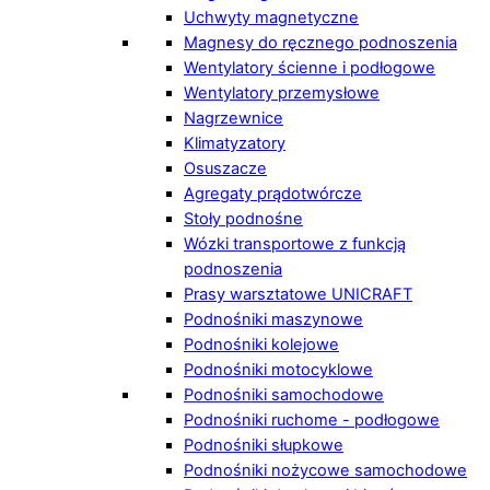
Uchwyty magnetyczne
Magnesy do ręcznego podnoszenia
Wentylatory ścienne i podłogowe
Wentylatory przemysłowe
Nagrzewnice
Klimatyzatory
Osuszacze
Agregaty prądotwórcze
Stoły podnośne
Wózki transportowe z funkcją
podnoszenia
Prasy warsztatowe UNICRAFT
Podnośniki maszynowe
Podnośniki kolejowe
Podnośniki motocyklowe
Podnośniki samochodowe
Podnośniki ruchome - podłogowe
Podnośniki słupkowe
Podnośniki nożycowe samochodowe