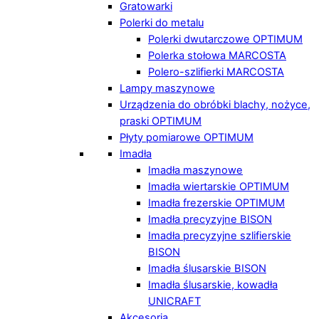
Gratowarki
Polerki do metalu
Polerki dwutarczowe OPTIMUM
Polerka stołowa MARCOSTA
Polero-szlifierki MARCOSTA
Lampy maszynowe
Urządzenia do obróbki blachy, nożyce,
praski OPTIMUM
Płyty pomiarowe OPTIMUM
Imadła
Imadła maszynowe
Imadła wiertarskie OPTIMUM
Imadła frezerskie OPTIMUM
Imadła precyzyjne BISON
Imadła precyzyjne szlifierskie
BISON
Imadła ślusarskie BISON
Imadła ślusarskie, kowadła
UNICRAFT
Akcesoria