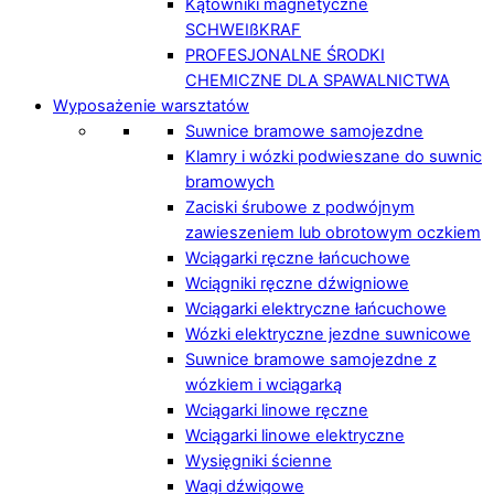
Kątowniki magnetyczne
SCHWEIßKRAF
PROFESJONALNE ŚRODKI
CHEMICZNE DLA SPAWALNICTWA
Wyposażenie warsztatów
Suwnice bramowe samojezdne
Klamry i wózki podwieszane do suwnic
bramowych
Zaciski śrubowe z podwójnym
zawieszeniem lub obrotowym oczkiem
Wciągarki ręczne łańcuchowe
Wciągniki ręczne dźwigniowe
Wciągarki elektryczne łańcuchowe
Wózki elektryczne jezdne suwnicowe
Suwnice bramowe samojezdne z
wózkiem i wciągarką
Wciągarki linowe ręczne
Wciągarki linowe elektryczne
Wysięgniki ścienne
Wagi dźwigowe