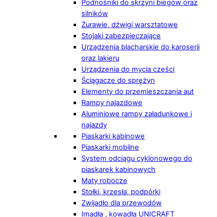
Podnośniki do skrzyni biegów oraz
silników
Żurawie, dźwigi warsztatowe
Stojaki zabezpieczające
Urządzenia blacharskie do karoserii
oraz lakieru
Urządzenia do mycia części
Ściągacze do sprężyn
Elementy do przemieszczania aut
Rampy najazdowe
Aluminiowe rampy załadunkowe i
najazdy
Piaskarki kabinowe
Piaskarki mobilne
System odciągu cyklonowego do
piaskarek kabinowych
Maty robocze
Stołki, krzesła, podpórki
Zwijadło dla przewodów
Imadła , kowadła UNICRAFT