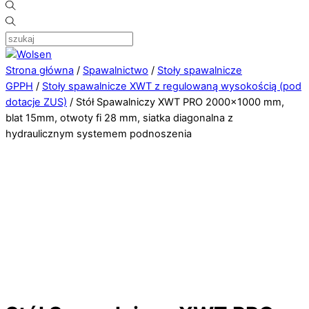
Strona główna
/
Spawalnictwo
/
Stoły spawalnicze
GPPH
/
Stoły spawalnicze XWT z regulowaną wysokością (pod
dotacje ZUS)
/ Stół Spawalniczy XWT PRO 2000×1000 mm,
blat 15mm, otwoty fi 28 mm, siatka diagonalna z
hydraulicznym systemem podnoszenia