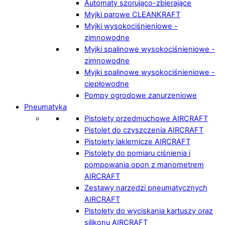
Automaty szorująco-zbierające
Myjki parowe CLEANKRAFT
Myjki wysokociśnieniowe -
zimnowodne
Myjki spalinowe wysokociśnieniowe -
zimnowodne
Myjki spalinowe wysokociśnieniowe -
ciepłowodne
Pompy ogrodowe zanurzeniowe
Pneumatyka
Pistolety przedmuchowe AIRCRAFT
Pistolet do czyszczenia AIRCRAFT
Pistolety lakiernicze AIRCRAFT
Pistolety do pomiaru ciśnienia i
pompowania opon z manometrem
AIRCRAFT
Zestawy narzędzi pneumatycznych
AIRCRAFT
Pistolety do wyciskania kartuszy oraz
silikonu AIRCRAFT