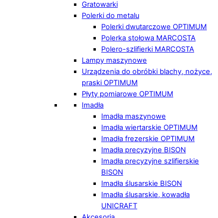
Gratowarki
Polerki do metalu
Polerki dwutarczowe OPTIMUM
Polerka stołowa MARCOSTA
Polero-szlifierki MARCOSTA
Lampy maszynowe
Urządzenia do obróbki blachy, nożyce,
praski OPTIMUM
Płyty pomiarowe OPTIMUM
Imadła
Imadła maszynowe
Imadła wiertarskie OPTIMUM
Imadła frezerskie OPTIMUM
Imadła precyzyjne BISON
Imadła precyzyjne szlifierskie
BISON
Imadła ślusarskie BISON
Imadła ślusarskie, kowadła
UNICRAFT
Akcesoria