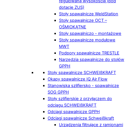
regulowaną wysokością (pod
dotacje ZUS)
Stoły spawalnicze WeldStation
Stoły spawalnicze OCT –
OŚMIOKĄTNE
Stoły spawalniczo - montażowe
Stoły spawalnicze modułowe
MWT
Podpory spawalnicze TRESTLE
Narzędzia spawalnicze do stołów
GPPH
Stoły spawalnicze SCHWEIßKRAFT
Okapy spawalnicze IQ Air Flow
Stanowiska szlifiersko - spawalnicze
SOG GPPH
Stoły szlifierskie z przyłączem do
odciągu SCHWEIßKRAFT
Odciągi spawalnicze GPPH
Odciągi spawalnicze Schweißkraft
Urządzenia filtrujące z ramionami