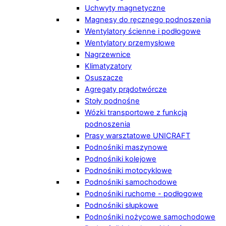
Uchwyty magnetyczne
Magnesy do ręcznego podnoszenia
Wentylatory ścienne i podłogowe
Wentylatory przemysłowe
Nagrzewnice
Klimatyzatory
Osuszacze
Agregaty prądotwórcze
Stoły podnośne
Wózki transportowe z funkcją
podnoszenia
Prasy warsztatowe UNICRAFT
Podnośniki maszynowe
Podnośniki kolejowe
Podnośniki motocyklowe
Podnośniki samochodowe
Podnośniki ruchome - podłogowe
Podnośniki słupkowe
Podnośniki nożycowe samochodowe