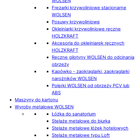
WOLSEN
Frezarki krzywoliniowe stacjonarne
WOLSEN
Posuwy krzywoliniowe
Okleiniarki krzywoliniowe ręczne
HOLZKRAFT
Akcesoria do okleiniarek ręcznych
HOLZKRAFT
Ręczne gilotyny WOLSEN do odcinania
obrzeży
Kapówko - zaokrąglarki, zaokrąglarki
narożników WOLSEN
Polerki WOLSEN od obrzeży PCV lub
ABS
Maszyny do kartonu
Wyroby metalowe WOLSEN
Łóżka do sanatorium
Stelaże metalowe do biurka
Stelaże metalowe łóżek hotelowych
Stelaże metalowe typu Loft