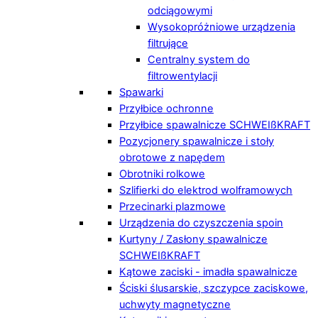
odciągowymi
Wysokopróżniowe urządzenia
filtrujące
Centralny system do
filtrowentylacji
Spawarki
Przyłbice ochronne
Przyłbice spawalnicze SCHWEIßKRAFT
Pozycjonery spawalnicze i stoły
obrotowe z napędem
Obrotniki rolkowe
Szlifierki do elektrod wolframowych
Przecinarki plazmowe
Urządzenia do czyszczenia spoin
Kurtyny / Zasłony spawalnicze
SCHWEIßKRAFT
Kątowe zaciski - imadła spawalnicze
Ściski ślusarskie, szczypce zaciskowe,
uchwyty magnetyczne