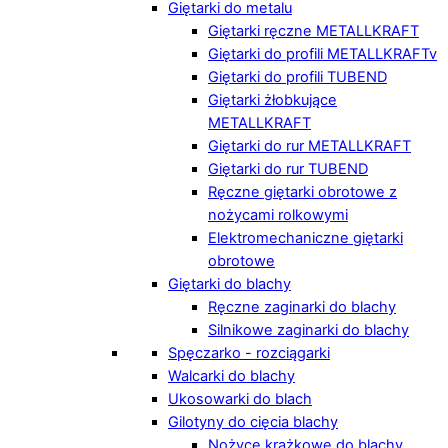
Giętarki do metalu
Giętarki ręczne METALLKRAFT
Giętarki do profili METALLKRAFTv
Giętarki do profili TUBEND
Giętarki żłobkujące
METALLKRAFT
Giętarki do rur METALLKRAFT
Giętarki do rur TUBEND
Ręczne giętarki obrotowe z
nożycami rolkowymi
Elektromechaniczne giętarki
obrotowe
Giętarki do blachy
Ręczne zaginarki do blachy
Silnikowe zaginarki do blachy
Spęczarko - rozciągarki
Walcarki do blachy
Ukosowarki do blach
Gilotyny do cięcia blachy
Nożyce krążkowe do blachy