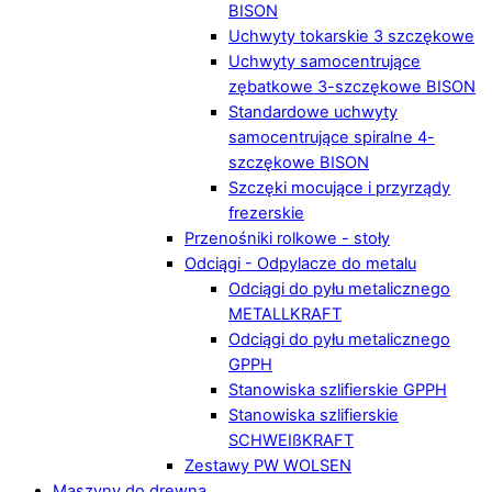
BISON
Uchwyty tokarskie 3 szczękowe
Uchwyty samocentrujące
zębatkowe 3-szczękowe BISON
Standardowe uchwyty
samocentrujące spiralne 4-
szczękowe BISON
Szczęki mocujące i przyrządy
frezerskie
Przenośniki rolkowe - stoły
Odciągi - Odpylacze do metalu
Odciągi do pyłu metalicznego
METALLKRAFT
Odciągi do pyłu metalicznego
GPPH
Stanowiska szlifierskie GPPH
Stanowiska szlifierskie
SCHWEIßKRAFT
Zestawy PW WOLSEN
Maszyny do drewna