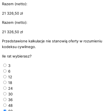
Razem (netto):
21 326,50
zł
Razem (netto):
21 326,50
zł
Przedstawione kalkulacje nie stanowią oferty w rozumieniu
kodeksu cywilnego.
Ile rat wybierasz?
3
6
12
18
24
30
36
48