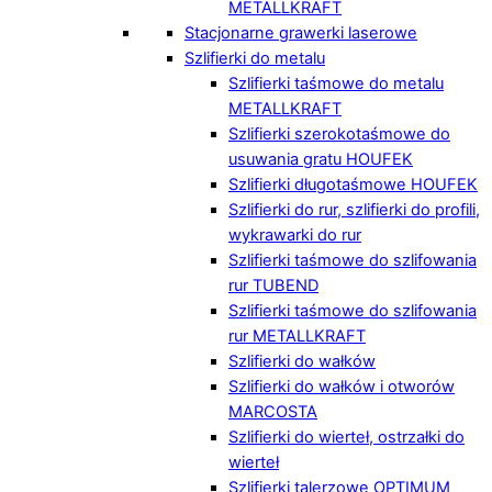
METALLKRAFT
Stacjonarne grawerki laserowe
Szlifierki do metalu
Szlifierki taśmowe do metalu
METALLKRAFT
Szlifierki szerokotaśmowe do
usuwania gratu HOUFEK
Szlifierki długotaśmowe HOUFEK
Szlifierki do rur, szlifierki do profili,
wykrawarki do rur
Szlifierki taśmowe do szlifowania
rur TUBEND
Szlifierki taśmowe do szlifowania
rur METALLKRAFT
Szlifierki do wałków
Szlifierki do wałków i otworów
MARCOSTA
Szlifierki do wierteł, ostrzałki do
wierteł
Szlifierki talerzowe OPTIMUM