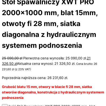
Stół Spawalniczy XWT PRO
2000×1000 mm, blat 15mm,
otwoty fi 28 mm, siatka
diagonalna z hydraulicznym
systemem podnoszenia
25 090,00
zł
Pierwotna cena wynosiła: 25 090,00 zł.
21
326,50
zł
Aktualna cena wynosi: 21 326,50 zł.
Cena brutto:
26
231,60
zł
(z 23% VAT)
Poprzednia najniższa cena:
26 231,60
zł
.
Grubość blatu 15 mm, otwory w blacie fi 28 mm, siatka
otworów diagonalna, konstrukcja z hydraulicznym systemem
podnoszenia