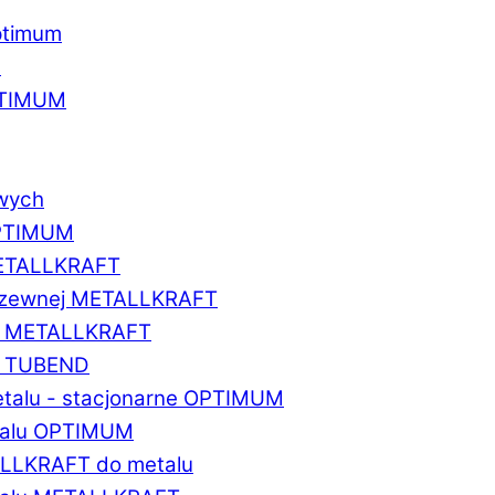
ptimum
u
PTIMUM
owych
OPTIMUM
METALLKRAFT
erdzewnej METALLKRAFT
um METALLKRAFT
um TUBEND
etalu - stacjonarne OPTIMUM
etalu OPTIMUM
ALLKRAFT do metalu