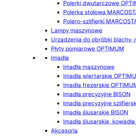
Polerki dwutarczowe OPT
Polerka stołowa MARCOST
Polero-szlifierki MARCOST
Lampy maszynowe
Urządzenia do obróbki blachy,
Płyty pomiarowe OPTIMUM
Imadła
Imadła maszynowe
Imadła wiertarskie OPTIM
Imadła frezerskie OPTIMU
Imadła precyzyjne BISON
Imadła precyzyjne szlifiers
Imadła ślusarskie BISON
Imadła ślusarskie, kowadł
Akcesoria