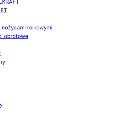
LLKRAFT
AFT
z nożycami rolkowymi
ki obrotowe
y
chy
y