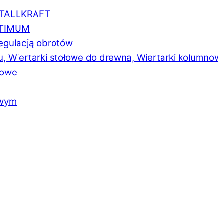
ETALLKRAFT
PTIMUM
regulacją obrotów
u, Wiertarki stołowe do drewna, Wiertarki kolumno
łowe
owym