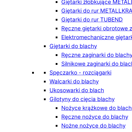
Giętarki żłobkujące META
Giętarki do rur METALLKR
Giętarki do rur TUBEND
Ręczne giętarki obrotowe 
Elektromechaniczne giętar
Giętarki do blachy
Ręczne zaginarki do blach
Silnikowe zaginarki do bla
Spęczarko - rozciągarki
Walcarki do blachy
Ukosowarki do blach
Gilotyny do cięcia blachy
Nożyce krążkowe do blach
Ręczne nożyce do blachy
Nożne nożyce do blachy