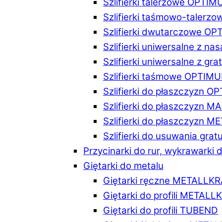
Szlifierki talerzowe OPTI
Szlifierki taśmowo-taler
Szlifierki dwutarczowe O
Szlifierki uniwersalne z n
Szlifierki uniwersalne z 
Szlifierki taśmowe OPTIM
Szlifierki do płaszczyzn 
Szlifierki do płaszczyzn 
Szlifierki do płaszczyzn 
Szlifierki do usuwania gr
Przycinarki do rur, wykrawarki d
Giętarki do metalu
Giętarki ręczne METALLK
Giętarki do profili METAL
Giętarki do profili TUBEND