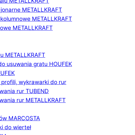
etalu METALLKRAFT
acjonarne METALLKRAFT
wukolumnowe METALLKRAFT
ionowe METALLKRAFT
talu METALLKRAFT
 do usuwania gratu HOUFEK
HOUFEK
do profili, wykrawarki do rur
fowania rur TUBEND
ifowania rur METALLKRAFT
worów MARCOSTA
ki do wierteł