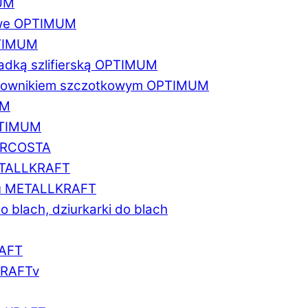
MUM
zowe OPTIMUM
PTIMUM
asadką szlifierską OPTIMUM
gratownikiem szczotkowym OPTIMUM
UM
OPTIMUM
MARCOSTA
METALLKRAFT
atu METALLKRAFT
o blach, dziurkarki do blach
RAFT
LKRAFTv