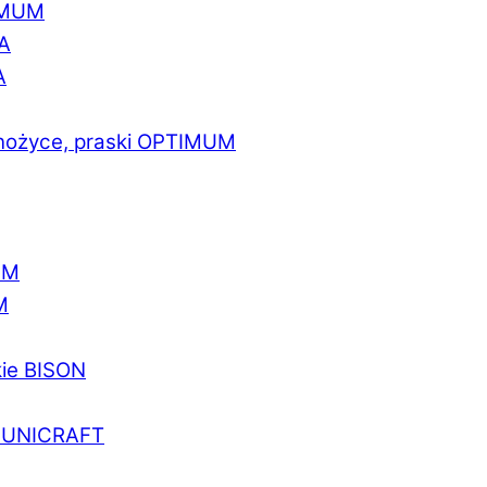
IMUM
A
A
 nożyce, praski OPTIMUM
UM
M
kie BISON
a UNICRAFT