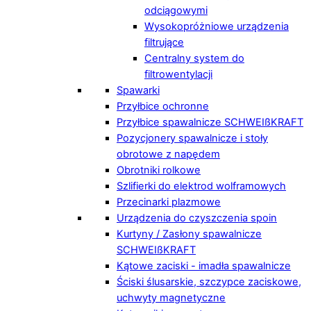
odciągowymi
Wysokopróżniowe urządzenia
filtrujące
Centralny system do
filtrowentylacji
Spawarki
Przyłbice ochronne
Przyłbice spawalnicze SCHWEIßKRAFT
Pozycjonery spawalnicze i stoły
obrotowe z napędem
Obrotniki rolkowe
Szlifierki do elektrod wolframowych
Przecinarki plazmowe
Urządzenia do czyszczenia spoin
Kurtyny / Zasłony spawalnicze
SCHWEIßKRAFT
Kątowe zaciski - imadła spawalnicze
Ściski ślusarskie, szczypce zaciskowe,
uchwyty magnetyczne