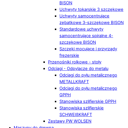
BISON
Uchwyty tokarskie 3 szczękowe
Uchwyty samocentrujące
zębatkowe 3-szczękowe BISON
Standardowe uchwyty
samocentrujące spiralne 4-
szczękowe BISON
Szczęki mocujące i przyrządy
frezerskie
Przenośniki rolkowe - stoły
Odciągi - Odpylacze do metalu
Odciągi do pyłu metalicznego
METALLKRAFT
Odciągi do pyłu metalicznego
GPPH
Stanowiska szlifierskie GPPH
Stanowiska szlifierskie
SCHWEIßKRAFT
Zestawy PW WOLSEN
Maszyny do drewna