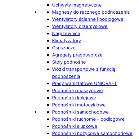
Uchwyty magnetyczne
Magnesy do ręcznego podnoszenia
Wentylatory ścienne i podłogowe
Wentylatory przemysłowe
Nagrzewnice
Klimatyzatory
Osuszacze
Agregaty prądotwórcze
Stoły podnośne
Wózki transportowe z funkcją
podnoszenia
Prasy warsztatowe UNICRAFT
Podnośniki maszynowe
Podnośniki kolejowe
Podnośniki motocyklowe
Podnośniki samochodowe
Podnośniki ruchome - podłogowe
Podnośniki słupkowe
Podnośniki nożycowe samochodowe