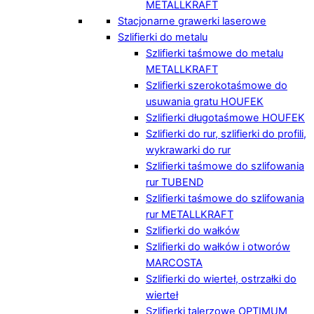
METALLKRAFT
Stacjonarne grawerki laserowe
Szlifierki do metalu
Szlifierki taśmowe do metalu
METALLKRAFT
Szlifierki szerokotaśmowe do
usuwania gratu HOUFEK
Szlifierki długotaśmowe HOUFEK
Szlifierki do rur, szlifierki do profili,
wykrawarki do rur
Szlifierki taśmowe do szlifowania
rur TUBEND
Szlifierki taśmowe do szlifowania
rur METALLKRAFT
Szlifierki do wałków
Szlifierki do wałków i otworów
MARCOSTA
Szlifierki do wierteł, ostrzałki do
wierteł
Szlifierki talerzowe OPTIMUM