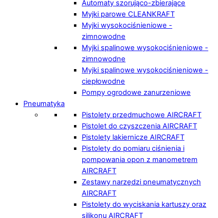
Automaty szorująco-zbierające
Myjki parowe CLEANKRAFT
Myjki wysokociśnieniowe -
zimnowodne
Myjki spalinowe wysokociśnieniowe -
zimnowodne
Myjki spalinowe wysokociśnieniowe -
ciepłowodne
Pompy ogrodowe zanurzeniowe
Pneumatyka
Pistolety przedmuchowe AIRCRAFT
Pistolet do czyszczenia AIRCRAFT
Pistolety lakiernicze AIRCRAFT
Pistolety do pomiaru ciśnienia i
pompowania opon z manometrem
AIRCRAFT
Zestawy narzędzi pneumatycznych
AIRCRAFT
Pistolety do wyciskania kartuszy oraz
silikonu AIRCRAFT