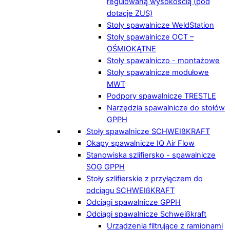
regulowaną wysokością (pod
dotacje ZUS)
Stoły spawalnicze WeldStation
Stoły spawalnicze OCT –
OŚMIOKĄTNE
Stoły spawalniczo - montażowe
Stoły spawalnicze modułowe
MWT
Podpory spawalnicze TRESTLE
Narzędzia spawalnicze do stołów
GPPH
Stoły spawalnicze SCHWEIßKRAFT
Okapy spawalnicze IQ Air Flow
Stanowiska szlifiersko - spawalnicze
SOG GPPH
Stoły szlifierskie z przyłączem do
odciągu SCHWEIßKRAFT
Odciągi spawalnicze GPPH
Odciągi spawalnicze Schweißkraft
Urządzenia filtrujące z ramionami