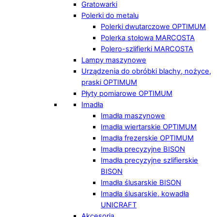
Gratowarki
Polerki do metalu
Polerki dwutarczowe OPTIMUM
Polerka stołowa MARCOSTA
Polero-szlifierki MARCOSTA
Lampy maszynowe
Urządzenia do obróbki blachy, nożyce,
praski OPTIMUM
Płyty pomiarowe OPTIMUM
Imadła
Imadła maszynowe
Imadła wiertarskie OPTIMUM
Imadła frezerskie OPTIMUM
Imadła precyzyjne BISON
Imadła precyzyjne szlifierskie
BISON
Imadła ślusarskie BISON
Imadła ślusarskie, kowadła
UNICRAFT
Akcesoria