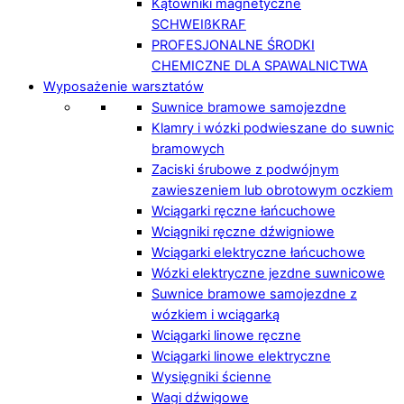
Kątowniki magnetyczne
SCHWEIßKRAF
PROFESJONALNE ŚRODKI
CHEMICZNE DLA SPAWALNICTWA
Wyposażenie warsztatów
Suwnice bramowe samojezdne
Klamry i wózki podwieszane do suwnic
bramowych
Zaciski śrubowe z podwójnym
zawieszeniem lub obrotowym oczkiem
Wciągarki ręczne łańcuchowe
Wciągniki ręczne dźwigniowe
Wciągarki elektryczne łańcuchowe
Wózki elektryczne jezdne suwnicowe
Suwnice bramowe samojezdne z
wózkiem i wciągarką
Wciągarki linowe ręczne
Wciągarki linowe elektryczne
Wysięgniki ścienne
Wagi dźwigowe