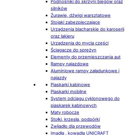
Podnośniki do skrzyni biegów oraz
silników
Żurawie, dźwigi warsztatowe
Stojaki zabezpieczające
Urządzenia blacharskie do karoserii
oraz lakieru
Urządzenia do mycia części
Ściągacze do sprężyn
Elementy do przemieszczania aut
Rampy najazdowe
Aluminiowe rampy załadunkowe i
najazdy
Piaskarki kabinowe
Piaskarki mobilne
System odciągu cyklonowego do
piaskarek kabinowych
Maty robocze
Stołki, krzesła, podpórki
Zwijadło dla przewodów
Imadła , kowadła UNICRAFT