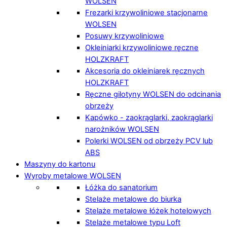
WOLSEN
Frezarki krzywoliniowe stacjonarne
WOLSEN
Posuwy krzywoliniowe
Okleiniarki krzywoliniowe ręczne
HOLZKRAFT
Akcesoria do okleiniarek ręcznych
HOLZKRAFT
Ręczne gilotyny WOLSEN do odcinania
obrzeży
Kapówko - zaokrąglarki, zaokrąglarki
narożników WOLSEN
Polerki WOLSEN od obrzeży PCV lub
ABS
Maszyny do kartonu
Wyroby metalowe WOLSEN
Łóżka do sanatorium
Stelaże metalowe do biurka
Stelaże metalowe łóżek hotelowych
Stelaże metalowe typu Loft