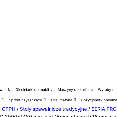
ewna
Okleiniarki do mebli
Maszyny do kartonu
Wyroby m
Sprzęt czyszczący
Pneumatyka
Pozycjonery pneum
ze GPPH
/
Stoły spawalnicze tradycyjne
/
SERIA PRO
RO 3000×1480 mm, blat 15mm, otwory fi 16 mm, sia