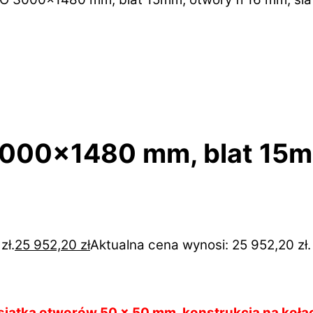
3000×1480 mm, blat 15mm
zł.
25 952,20
zł
Aktualna cena wynosi: 25 952,20 zł.
, siatka otworów 50 x 50 mm, konstrukcja na koł