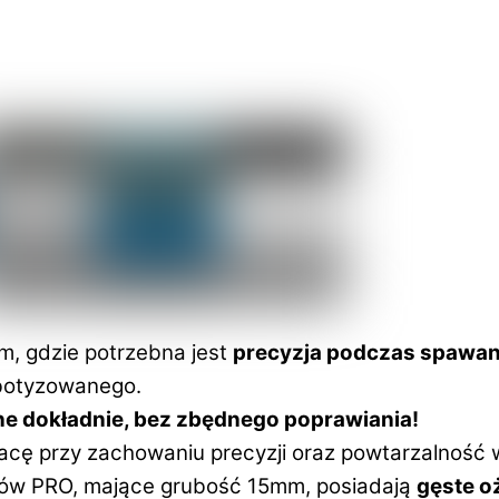
m, gdzie potrzebna jest
precyzja podczas spawan
obotyzowanego.
e dokładnie, bez zbędnego poprawiania!
acę przy zachowaniu precyzji oraz powtarzalność 
łów PRO, mające grubość 15mm, posiadają
gęste o