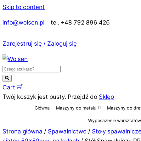
Skip to content
info@wolsen.pl
tel. +48 792 896 426
Zarejestruj się / Zaloguj się
Cart
Twój koszyk jest pusty. Przejdź do
Sklep
Główna
Maszyny do metalu
Maszyny do dr
Wyposażenie warsztatów
Strona główna
/
Spawalnictwo
/
Stoły spawalnic
siatce 50×50mm, na kołach
/ Stół Spawalniczy P