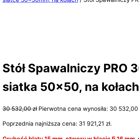
Stół Spawalniczy PRO 
siatka 50×50, na kołach
30 532,00
zł
Pierwotna cena wynosiła: 30 532,00 
Poprzednia najniższa cena:
31 921,21
zł
.
Grubość blatu 15 mm, otwory w blacie fi 16 mm