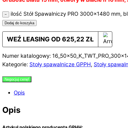
ilość Stół Spawalniczy PRO 3000x1480 mm, bla
−
Dodaj do koszyka
WEŹ LEASING OD
625,22
ZŁ
Numer katalogowy: 16_50x50_K_TWT_PRO_300x1
Kategorie:
Stoły spawalnicze GPPH
,
Stoły spawaln
Negocjuj cenę!
Opis
Opis
Artykuł polskiego producenta GPHH: