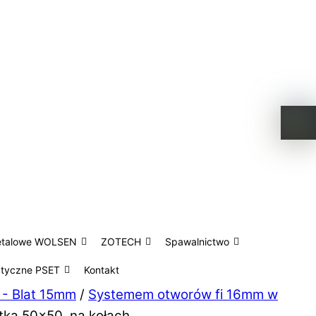
etalowe WOLSEN
ZOTECH
Spawalnictwo
atyczne PSET
Kontakt
 - Blat 15mm
/
Systemem otworów fi 16mm w
tka 50×50, na kołach