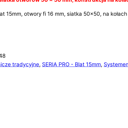
t 15mm, otwory fi 16 mm, siatka 50x50, na kołach
48
icze tradycyjne
,
SERIA PRO - Blat 15mm
,
Systemem