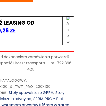
2000x1000
mm,
blat
15mm,otwory
Ź LEASING OD
fi16
0,26
ZŁ
mm,
siatka
100x100,
na
stopach
 KATALOGOWY:
0X100_S_TWT_PRO_200X100
Stoły spawalnicze GPPH
Stoły
ORIE:
,
nicze tradycyjne
SERIA PRO - Blat
,
Systemem otworów fi 16mm w siatce
,