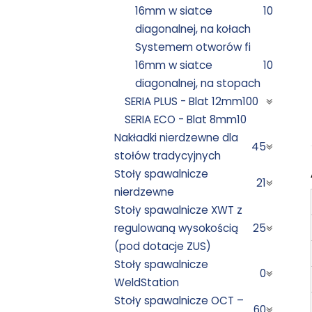
16mm w siatce
10
diagonalnej, na kołach
Systemem otworów fi
16mm w siatce
10
diagonalnej, na stopach
SERIA PLUS - Blat 12mm
100
SERIA ECO - Blat 8mm
10
Nakładki nierdzewne dla
45
stołów tradycyjnych
Stoły spawalnicze
21
nierdzewne
Stoły spawalnicze XWT z
regulowaną wysokością
25
(pod dotacje ZUS)
Stoły spawalnicze
0
WeldStation
Stoły spawalnicze OCT –
60