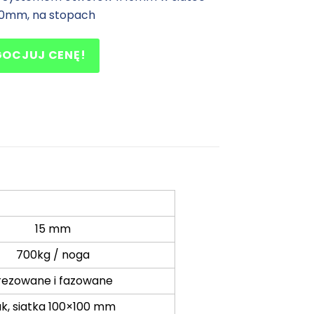
00mm, na stopach
GOCJUJ CENĘ!
15 mm
700kg / noga
rezowane i fazowane
ak, siatka 100×100 mm