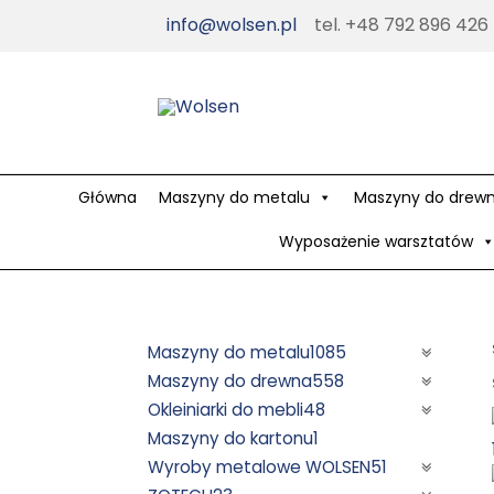
Skip
info@wolsen.pl
tel. +48 792 896 426
to
content
Główna
Maszyny do metalu
Maszyny do drew
Wyposażenie warsztatów
Maszyny do metalu
1085
Maszyny do drewna
558
Okleiniarki do mebli
48
Maszyny do kartonu
1
Wyroby metalowe WOLSEN
51