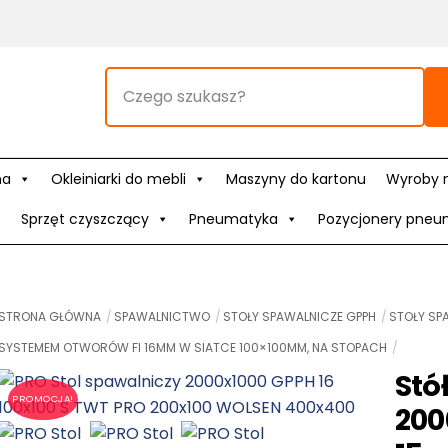
na
Okleiniarki do mebli
Maszyny do kartonu
Wyroby 
Sprzęt czyszczący
Pneumatyka
Pozycjonery pneu
STRONA GŁÓWNA
SPAWALNICTWO
STOŁY SPAWALNICZE GPPH
STOŁY SP
SYSTEMEM OTWORÓW FI 16MM W SIATCE 100×100MM, NA STOPACH
Stó
PROMOCJA!
200