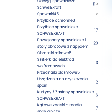
Odciągi spawalnicze
11
Schweißkraft
Spawarki
43
Przyłbice ochronne
3
Przyłbice spawalnicze
17
SCHWEIßKRAFT
Pozycjonery spawalnicze i
20
stoły obrotowe z napędem
Obrotniki rolkowe
5
Szlifierki do elektrod
3
wolframowych
Przecinarki plazmowe
5
Urządzenia do czyszczenia
2
spoin
Kurtyny / Zasłony spawalnicze
6
SCHWEIßKRAFT
Kątowe zaciski - imadła
7
spawalnicze