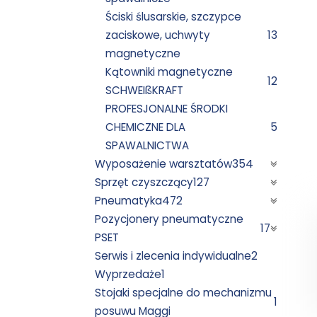
Ściski ślusarskie, szczypce
zaciskowe, uchwyty
13
magnetyczne
Kątowniki magnetyczne
12
SCHWEIßKRAFT
PROFESJONALNE ŚRODKI
CHEMICZNE DLA
5
SPAWALNICTWA
Wyposażenie warsztatów
354
Sprzęt czyszczący
127
Pneumatyka
472
Pozycjonery pneumatyczne
17
PSET
Serwis i zlecenia indywidualne
2
Wyprzedaże
1
Stojaki specjalne do mechanizmu
1
posuwu Maggi