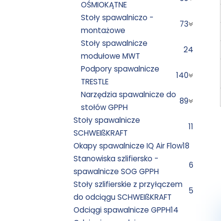
OŚMIOKĄTNE
Stoły spawalniczo -
73
montażowe
Stoły spawalnicze
24
modułowe MWT
Podpory spawalnicze
140
TRESTLE
Narzędzia spawalnicze do
89
stołów GPPH
Stoły spawalnicze
11
SCHWEIßKRAFT
Okapy spawalnicze IQ Air Flow
18
Stanowiska szlifiersko -
6
spawalnicze SOG GPPH
Stoły szlifierskie z przyłączem
5
do odciągu SCHWEIßKRAFT
Odciągi spawalnicze GPPH
14