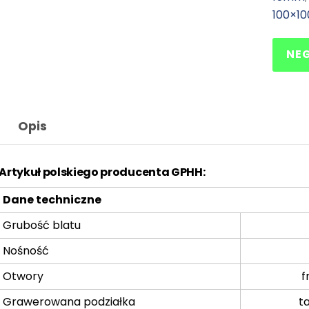
100×1
NE
Opis
Artykuł polskiego producenta GPHH:
Dane techniczne
Grubość blatu
Nośność
Otwory
f
Grawerowana podziałka
t