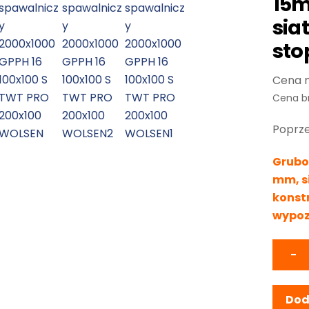
15m
sia
sto
Cena b
Poprze
Gruboś
mm, s
konst
wypo
−
Dod