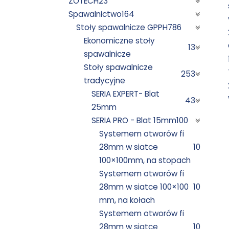
ZOTECH
23
Spawalnictwo
164
Stoły spawalnicze GPPH
786
Ekonomiczne stoły
13
spawalnicze
Stoły spawalnicze
253
tradycyjne
SERIA EXPERT- Blat
43
25mm
SERIA PRO - Blat 15mm
100
Systemem otworów fi
28mm w siatce
10
100×100mm, na stopach
Systemem otworów fi
28mm w siatce 100×100
10
mm, na kołach
Systemem otworów fi
28mm w siatce
10