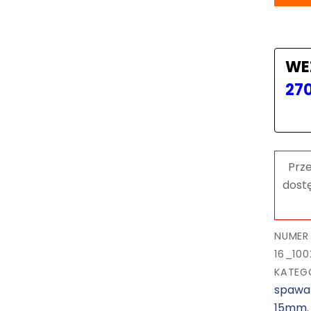
WE
27
NUMER
16_10
KATEG
spawal
15mm