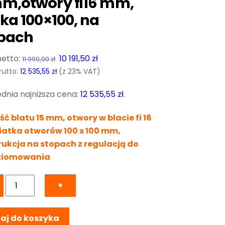
m,otwory fi16 mm,
tka 100×100, na
pach
Pierwotna
Aktualna
10 191,50
zł
11 990,00
zł
cena
cena
rutto:
12 535,55
zł
(z 23% VAT)
wynosiła:
wynosi:
dnia najniższa cena:
12 535,55
zł
.
11
10
990,00 zł.
191,50 zł.
ć blatu 15 mm, otwory w blacie fi 16
iatka otworów 100 x 100 mm,
rukcja na stopach z regulacją do
ziomowania
ilość
+
Stół
Spawalniczy
aj do koszyka
PRO