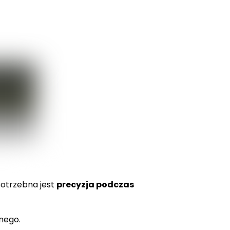
potrzebna jest
precyzja podczas
anego.