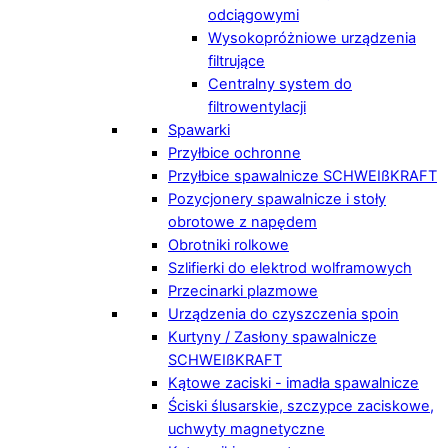
odciągowymi
Wysokopróżniowe urządzenia
filtrujące
Centralny system do
filtrowentylacji
Spawarki
Przyłbice ochronne
Przyłbice spawalnicze SCHWEIßKRAFT
Pozycjonery spawalnicze i stoły
obrotowe z napędem
Obrotniki rolkowe
Szlifierki do elektrod wolframowych
Przecinarki plazmowe
Urządzenia do czyszczenia spoin
Kurtyny / Zasłony spawalnicze
SCHWEIßKRAFT
Kątowe zaciski - imadła spawalnicze
Ściski ślusarskie, szczypce zaciskowe,
uchwyty magnetyczne