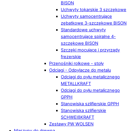
BISON
Uchwyty tokarskie 3 szczękowe
Uchwyty samocentrujące
zębatkowe 3-szczękowe BISON
Standardowe uchwyty
samocentrujące spiralne 4-
szczękowe BISON
Szczęki mocujące i przyrządy
frezerskie
Przenośniki rolkowe - stoły
Odciągi - Odpylacze do metalu
Odciągi do pyłu metalicznego
METALLKRAFT
Odciągi do pyłu metalicznego
GPPH
Stanowiska szlifierskie GPPH
Stanowiska szlifierskie
SCHWEIßKRAFT
Zestawy PW WOLSEN
Maszyny do drewna