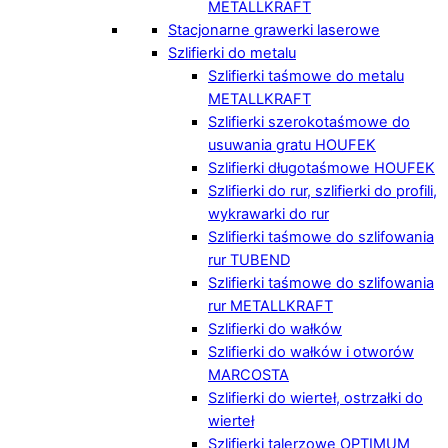
METALLKRAFT
Stacjonarne grawerki laserowe
Szlifierki do metalu
Szlifierki taśmowe do metalu
METALLKRAFT
Szlifierki szerokotaśmowe do
usuwania gratu HOUFEK
Szlifierki długotaśmowe HOUFEK
Szlifierki do rur, szlifierki do profili,
wykrawarki do rur
Szlifierki taśmowe do szlifowania
rur TUBEND
Szlifierki taśmowe do szlifowania
rur METALLKRAFT
Szlifierki do wałków
Szlifierki do wałków i otworów
MARCOSTA
Szlifierki do wierteł, ostrzałki do
wierteł
Szlifierki talerzowe OPTIMUM