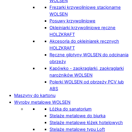
WOLSEN
Frezarki krzywoliniowe stacjonarne
WOLSEN
Posuwy krzywoliniowe
Okleiniarki krzywoliniowe ręczne
HOLZKRAFT
Akcesoria do okleiniarek ręcznych
HOLZKRAFT
Ręczne gilotyny WOLSEN do odcinania
obrzeży
Kapówko - zaokrąglarki, zaokrąglarki
narożników WOLSEN
Polerki WOLSEN od obrzeży PCV lub
ABS
Maszyny do kartonu
Wyroby metalowe WOLSEN
Łóżka do sanatorium
Stelaże metalowe do biurka
Stelaże metalowe łóżek hotelowych
Stelaże metalowe typu Loft