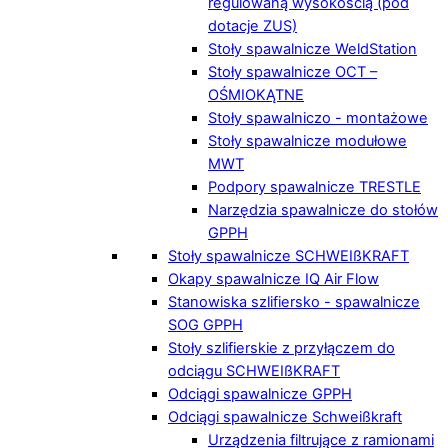
regulowaną wysokością (pod
dotacje ZUS)
Stoły spawalnicze WeldStation
Stoły spawalnicze OCT –
OŚMIOKĄTNE
Stoły spawalniczo - montażowe
Stoły spawalnicze modułowe
MWT
Podpory spawalnicze TRESTLE
Narzędzia spawalnicze do stołów
GPPH
Stoły spawalnicze SCHWEIßKRAFT
Okapy spawalnicze IQ Air Flow
Stanowiska szlifiersko - spawalnicze
SOG GPPH
Stoły szlifierskie z przyłączem do
odciągu SCHWEIßKRAFT
Odciągi spawalnicze GPPH
Odciągi spawalnicze Schweißkraft
Urządzenia filtrujące z ramionami