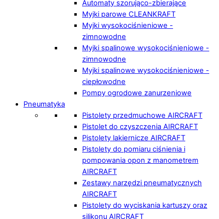
Automaty szorująco-zbierające
Myjki parowe CLEANKRAFT
Myjki wysokociśnieniowe -
zimnowodne
Myjki spalinowe wysokociśnieniowe -
zimnowodne
Myjki spalinowe wysokociśnieniowe -
ciepłowodne
Pompy ogrodowe zanurzeniowe
Pneumatyka
Pistolety przedmuchowe AIRCRAFT
Pistolet do czyszczenia AIRCRAFT
Pistolety lakiernicze AIRCRAFT
Pistolety do pomiaru ciśnienia i
pompowania opon z manometrem
AIRCRAFT
Zestawy narzędzi pneumatycznych
AIRCRAFT
Pistolety do wyciskania kartuszy oraz
silikonu AIRCRAFT