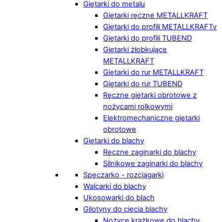
Giętarki do metalu
Giętarki ręczne METALLKRAFT
Giętarki do profili METALLKRAFTv
Giętarki do profili TUBEND
Giętarki żłobkujące
METALLKRAFT
Giętarki do rur METALLKRAFT
Giętarki do rur TUBEND
Ręczne giętarki obrotowe z
nożycami rolkowymi
Elektromechaniczne giętarki
obrotowe
Giętarki do blachy
Ręczne zaginarki do blachy
Silnikowe zaginarki do blachy
Spęczarko - rozciągarki
Walcarki do blachy
Ukosowarki do blach
Gilotyny do cięcia blachy
Nożyce krążkowe do blachy