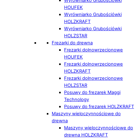
Wyrówniarko Grubościówki
HOUFEK
Wyrówniarko Grubościówki
HOLZKRAFT
Wyrówniarko Grubościówki
HOLZSTAR
Frezarki do drewna
Frezarki dolnowrzecionowe
HOUFEK
Frezarki dolnowrzecionowe
HOLZKRAFT
Frezarki dolnowrzecionowe
HOLZSTAR
Posuwy do frezarek Maggi
Technology
Posuwy do frezarek HOLZKRAFT
Maszyny wieloczynnościowe do
drewna
Maszyny wieloczynnościowe do
drewna HOLZKRAFT