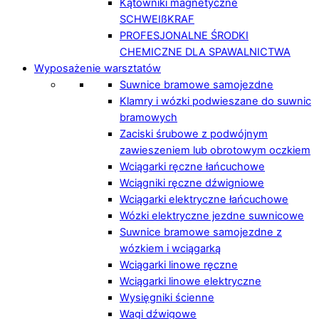
Kątowniki magnetyczne
SCHWEIßKRAF
PROFESJONALNE ŚRODKI
CHEMICZNE DLA SPAWALNICTWA
Wyposażenie warsztatów
Suwnice bramowe samojezdne
Klamry i wózki podwieszane do suwnic
bramowych
Zaciski śrubowe z podwójnym
zawieszeniem lub obrotowym oczkiem
Wciągarki ręczne łańcuchowe
Wciągniki ręczne dźwigniowe
Wciągarki elektryczne łańcuchowe
Wózki elektryczne jezdne suwnicowe
Suwnice bramowe samojezdne z
wózkiem i wciągarką
Wciągarki linowe ręczne
Wciągarki linowe elektryczne
Wysięgniki ścienne
Wagi dźwigowe