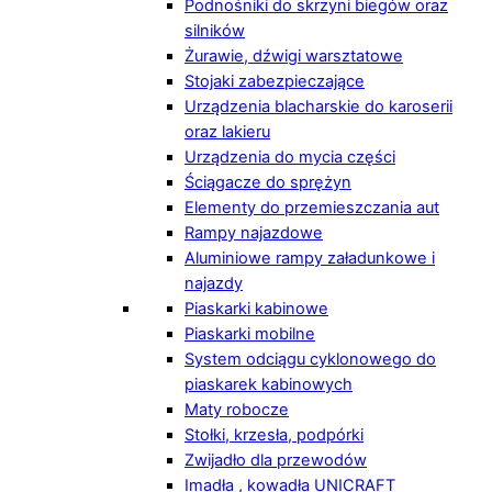
Podnośniki do skrzyni biegów oraz
silników
Żurawie, dźwigi warsztatowe
Stojaki zabezpieczające
Urządzenia blacharskie do karoserii
oraz lakieru
Urządzenia do mycia części
Ściągacze do sprężyn
Elementy do przemieszczania aut
Rampy najazdowe
Aluminiowe rampy załadunkowe i
najazdy
Piaskarki kabinowe
Piaskarki mobilne
System odciągu cyklonowego do
piaskarek kabinowych
Maty robocze
Stołki, krzesła, podpórki
Zwijadło dla przewodów
Imadła , kowadła UNICRAFT