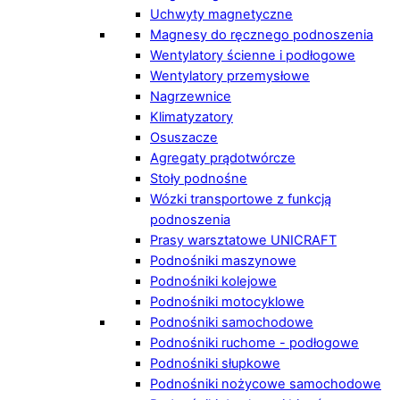
Uchwyty magnetyczne
Magnesy do ręcznego podnoszenia
Wentylatory ścienne i podłogowe
Wentylatory przemysłowe
Nagrzewnice
Klimatyzatory
Osuszacze
Agregaty prądotwórcze
Stoły podnośne
Wózki transportowe z funkcją
podnoszenia
Prasy warsztatowe UNICRAFT
Podnośniki maszynowe
Podnośniki kolejowe
Podnośniki motocyklowe
Podnośniki samochodowe
Podnośniki ruchome - podłogowe
Podnośniki słupkowe
Podnośniki nożycowe samochodowe