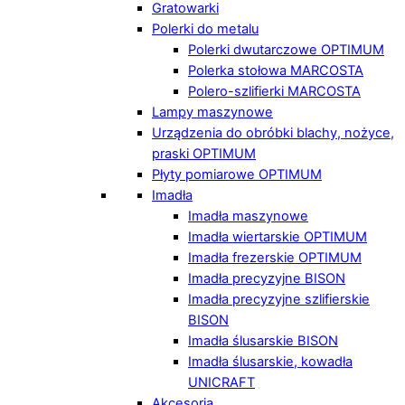
Gratowarki
Polerki do metalu
Polerki dwutarczowe OPTIMUM
Polerka stołowa MARCOSTA
Polero-szlifierki MARCOSTA
Lampy maszynowe
Urządzenia do obróbki blachy, nożyce,
praski OPTIMUM
Płyty pomiarowe OPTIMUM
Imadła
Imadła maszynowe
Imadła wiertarskie OPTIMUM
Imadła frezerskie OPTIMUM
Imadła precyzyjne BISON
Imadła precyzyjne szlifierskie
BISON
Imadła ślusarskie BISON
Imadła ślusarskie, kowadła
UNICRAFT
Akcesoria