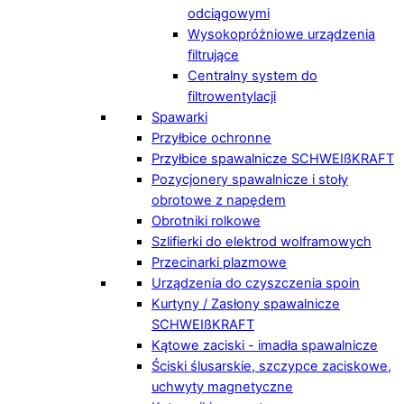
odciągowymi
Wysokopróżniowe urządzenia
filtrujące
Centralny system do
filtrowentylacji
Spawarki
Przyłbice ochronne
Przyłbice spawalnicze SCHWEIßKRAFT
Pozycjonery spawalnicze i stoły
obrotowe z napędem
Obrotniki rolkowe
Szlifierki do elektrod wolframowych
Przecinarki plazmowe
Urządzenia do czyszczenia spoin
Kurtyny / Zasłony spawalnicze
SCHWEIßKRAFT
Kątowe zaciski - imadła spawalnicze
Ściski ślusarskie, szczypce zaciskowe,
uchwyty magnetyczne