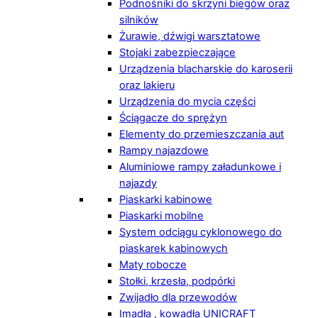
Podnośniki do skrzyni biegów oraz
silników
Żurawie, dźwigi warsztatowe
Stojaki zabezpieczające
Urządzenia blacharskie do karoserii
oraz lakieru
Urządzenia do mycia części
Ściągacze do sprężyn
Elementy do przemieszczania aut
Rampy najazdowe
Aluminiowe rampy załadunkowe i
najazdy
Piaskarki kabinowe
Piaskarki mobilne
System odciągu cyklonowego do
piaskarek kabinowych
Maty robocze
Stołki, krzesła, podpórki
Zwijadło dla przewodów
Imadła , kowadła UNICRAFT