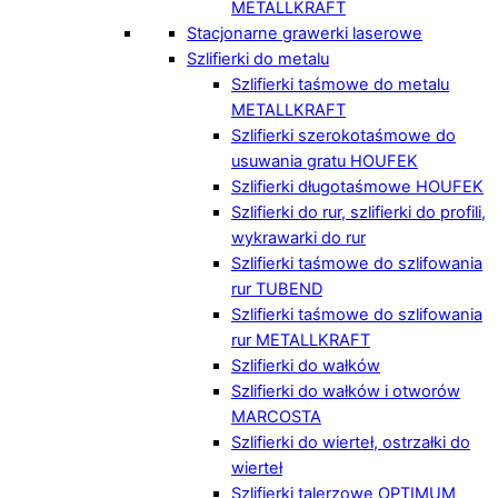
METALLKRAFT
Stacjonarne grawerki laserowe
Szlifierki do metalu
Szlifierki taśmowe do metalu
METALLKRAFT
Szlifierki szerokotaśmowe do
usuwania gratu HOUFEK
Szlifierki długotaśmowe HOUFEK
Szlifierki do rur, szlifierki do profili,
wykrawarki do rur
Szlifierki taśmowe do szlifowania
rur TUBEND
Szlifierki taśmowe do szlifowania
rur METALLKRAFT
Szlifierki do wałków
Szlifierki do wałków i otworów
MARCOSTA
Szlifierki do wierteł, ostrzałki do
wierteł
Szlifierki talerzowe OPTIMUM