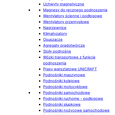
Uchwyty magnetyczne
Magnesy do ręcznego podnoszenia
Wentylatory ścienne i podłogowe
Wentylatory przemysłowe
Nagrzewnice
Klimatyzatory
Osuszacze
Agregaty prądotwórcze
Stoły podnośne
Wózki transportowe z funkcją
podnoszenia
Prasy warsztatowe UNICRAFT
Podnośniki maszynowe
Podnośniki kolejowe
Podnośniki motocyklowe
Podnośniki samochodowe
Podnośniki ruchome - podłogowe
Podnośniki słupkowe
Podnośniki nożycowe samochodowe