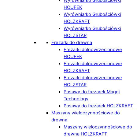
Wyrówniarko Grubościówki
HOUFEK
Wyrówniarko Grubościówki
HOLZKRAFT
Wyrówniarko Grubościówki
HOLZSTAR
Frezarki do drewna
Frezarki dolnowrzecionowe
HOUFEK
Frezarki dolnowrzecionowe
HOLZKRAFT
Frezarki dolnowrzecionowe
HOLZSTAR
Posuwy do frezarek Maggi
Technology
Posuwy do frezarek HOLZKRAFT
Maszyny wieloczynnościowe do
drewna
Maszyny wieloczynnościowe do
drewna HOLZKRAFT