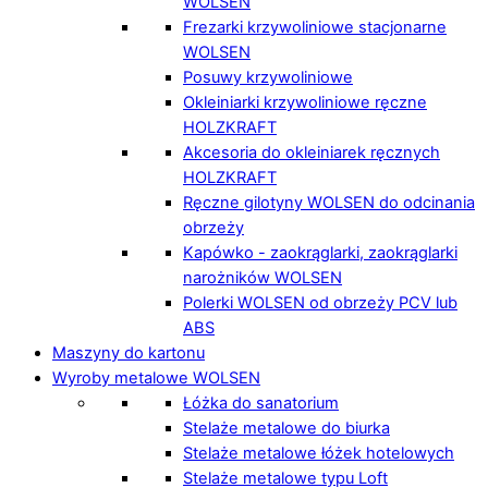
WOLSEN
Frezarki krzywoliniowe stacjonarne
WOLSEN
Posuwy krzywoliniowe
Okleiniarki krzywoliniowe ręczne
HOLZKRAFT
Akcesoria do okleiniarek ręcznych
HOLZKRAFT
Ręczne gilotyny WOLSEN do odcinania
obrzeży
Kapówko - zaokrąglarki, zaokrąglarki
narożników WOLSEN
Polerki WOLSEN od obrzeży PCV lub
ABS
Maszyny do kartonu
Wyroby metalowe WOLSEN
Łóżka do sanatorium
Stelaże metalowe do biurka
Stelaże metalowe łóżek hotelowych
Stelaże metalowe typu Loft