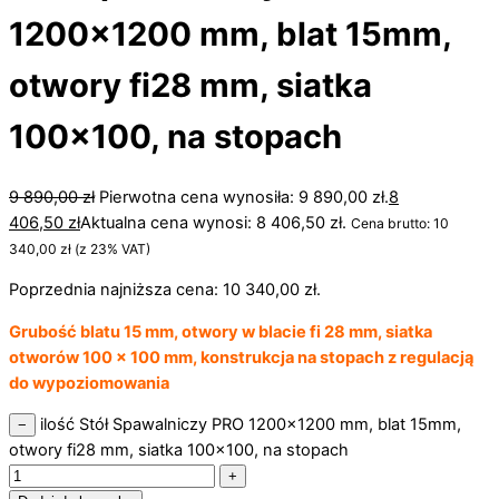
1200×1200 mm, blat 15mm,
otwory fi28 mm, siatka
100×100, na stopach
9 890,00
zł
Pierwotna cena wynosiła: 9 890,00 zł.
8
406,50
zł
Aktualna cena wynosi: 8 406,50 zł.
Cena brutto:
10
340,00
zł
(z 23% VAT)
Poprzednia najniższa cena:
10 340,00
zł
.
Grubość blatu 15 mm, otwory w blacie fi 28 mm, siatka
otworów 100 x 100 mm, konstrukcja na stopach z regulacją
do wypoziomowania
ilość Stół Spawalniczy PRO 1200x1200 mm, blat 15mm,
−
otwory fi28 mm, siatka 100x100, na stopach
+