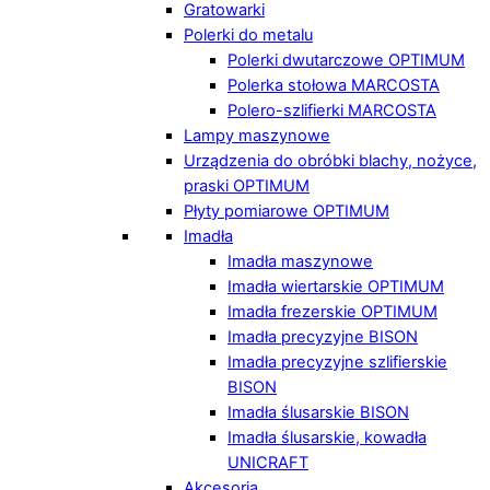
Gratowarki
Polerki do metalu
Polerki dwutarczowe OPTIMUM
Polerka stołowa MARCOSTA
Polero-szlifierki MARCOSTA
Lampy maszynowe
Urządzenia do obróbki blachy, nożyce,
praski OPTIMUM
Płyty pomiarowe OPTIMUM
Imadła
Imadła maszynowe
Imadła wiertarskie OPTIMUM
Imadła frezerskie OPTIMUM
Imadła precyzyjne BISON
Imadła precyzyjne szlifierskie
BISON
Imadła ślusarskie BISON
Imadła ślusarskie, kowadła
UNICRAFT
Akcesoria