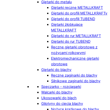
Giętarki do metalu
Giętarki ręczne METALLKRAFT
Giętarki do profili METALLKRAFTv
Giętarki do profili TUBEND
Giętarki żłobkujące
METALLKRAFT
Giętarki do rur METALLKRAFT
Giętarki do rur TUBEND
Ręczne giętarki obrotowe z
nożycami rolkowymi
Elektromechaniczne giętarki
obrotowe
Giętarki do blachy
Ręczne zaginarki do blachy
Silnikowe zaginarki do blachy
Spęczarko - rozciągarki
Walcarki do blachy
Ukosowarki do blach
Gilotyny do cięcia blachy
Nożyce krążkowe do blachy