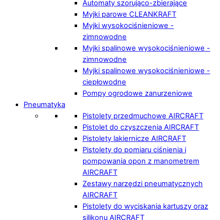
Automaty szorująco-zbierające
Myjki parowe CLEANKRAFT
Myjki wysokociśnieniowe -
zimnowodne
Myjki spalinowe wysokociśnieniowe -
zimnowodne
Myjki spalinowe wysokociśnieniowe -
ciepłowodne
Pompy ogrodowe zanurzeniowe
Pneumatyka
Pistolety przedmuchowe AIRCRAFT
Pistolet do czyszczenia AIRCRAFT
Pistolety lakiernicze AIRCRAFT
Pistolety do pomiaru ciśnienia i
pompowania opon z manometrem
AIRCRAFT
Zestawy narzędzi pneumatycznych
AIRCRAFT
Pistolety do wyciskania kartuszy oraz
silikonu AIRCRAFT