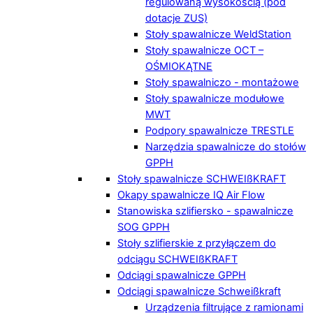
regulowaną wysokością (pod
dotacje ZUS)
Stoły spawalnicze WeldStation
Stoły spawalnicze OCT –
OŚMIOKĄTNE
Stoły spawalniczo - montażowe
Stoły spawalnicze modułowe
MWT
Podpory spawalnicze TRESTLE
Narzędzia spawalnicze do stołów
GPPH
Stoły spawalnicze SCHWEIßKRAFT
Okapy spawalnicze IQ Air Flow
Stanowiska szlifiersko - spawalnicze
SOG GPPH
Stoły szlifierskie z przyłączem do
odciągu SCHWEIßKRAFT
Odciągi spawalnicze GPPH
Odciągi spawalnicze Schweißkraft
Urządzenia filtrujące z ramionami