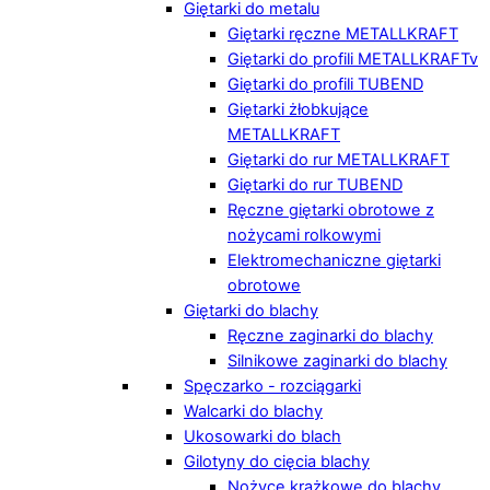
Giętarki do metalu
Giętarki ręczne METALLKRAFT
Giętarki do profili METALLKRAFTv
Giętarki do profili TUBEND
Giętarki żłobkujące
METALLKRAFT
Giętarki do rur METALLKRAFT
Giętarki do rur TUBEND
Ręczne giętarki obrotowe z
nożycami rolkowymi
Elektromechaniczne giętarki
obrotowe
Giętarki do blachy
Ręczne zaginarki do blachy
Silnikowe zaginarki do blachy
Spęczarko - rozciągarki
Walcarki do blachy
Ukosowarki do blach
Gilotyny do cięcia blachy
Nożyce krążkowe do blachy