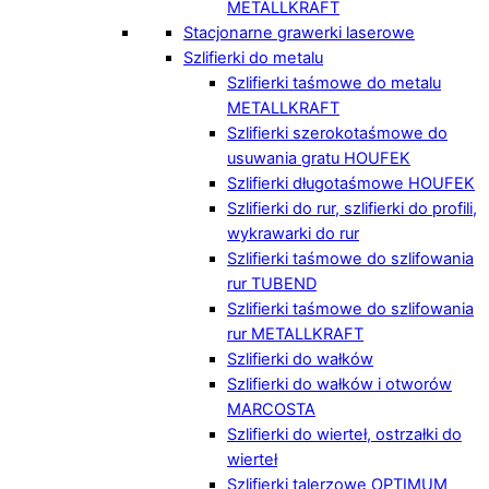
METALLKRAFT
Stacjonarne grawerki laserowe
Szlifierki do metalu
Szlifierki taśmowe do metalu
METALLKRAFT
Szlifierki szerokotaśmowe do
usuwania gratu HOUFEK
Szlifierki długotaśmowe HOUFEK
Szlifierki do rur, szlifierki do profili,
wykrawarki do rur
Szlifierki taśmowe do szlifowania
rur TUBEND
Szlifierki taśmowe do szlifowania
rur METALLKRAFT
Szlifierki do wałków
Szlifierki do wałków i otworów
MARCOSTA
Szlifierki do wierteł, ostrzałki do
wierteł
Szlifierki talerzowe OPTIMUM