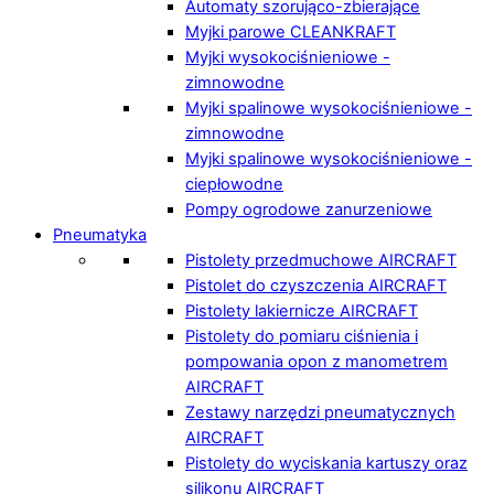
Automaty szorująco-zbierające
Myjki parowe CLEANKRAFT
Myjki wysokociśnieniowe -
zimnowodne
Myjki spalinowe wysokociśnieniowe -
zimnowodne
Myjki spalinowe wysokociśnieniowe -
ciepłowodne
Pompy ogrodowe zanurzeniowe
Pneumatyka
Pistolety przedmuchowe AIRCRAFT
Pistolet do czyszczenia AIRCRAFT
Pistolety lakiernicze AIRCRAFT
Pistolety do pomiaru ciśnienia i
pompowania opon z manometrem
AIRCRAFT
Zestawy narzędzi pneumatycznych
AIRCRAFT
Pistolety do wyciskania kartuszy oraz
silikonu AIRCRAFT