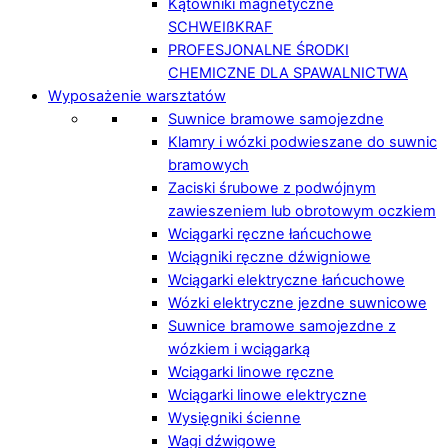
Kątowniki magnetyczne
SCHWEIßKRAF
PROFESJONALNE ŚRODKI
CHEMICZNE DLA SPAWALNICTWA
Wyposażenie warsztatów
Suwnice bramowe samojezdne
Klamry i wózki podwieszane do suwnic
bramowych
Zaciski śrubowe z podwójnym
zawieszeniem lub obrotowym oczkiem
Wciągarki ręczne łańcuchowe
Wciągniki ręczne dźwigniowe
Wciągarki elektryczne łańcuchowe
Wózki elektryczne jezdne suwnicowe
Suwnice bramowe samojezdne z
wózkiem i wciągarką
Wciągarki linowe ręczne
Wciągarki linowe elektryczne
Wysięgniki ścienne
Wagi dźwigowe