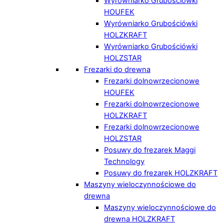
Wyrówniarko Grubościówki
HOUFEK
Wyrówniarko Grubościówki
HOLZKRAFT
Wyrówniarko Grubościówki
HOLZSTAR
Frezarki do drewna
Frezarki dolnowrzecionowe
HOUFEK
Frezarki dolnowrzecionowe
HOLZKRAFT
Frezarki dolnowrzecionowe
HOLZSTAR
Posuwy do frezarek Maggi
Technology
Posuwy do frezarek HOLZKRAFT
Maszyny wieloczynnościowe do
drewna
Maszyny wieloczynnościowe do
drewna HOLZKRAFT