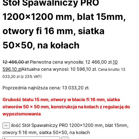
Stół Spawalniczy PRO
1200×1200 mm, blat 15mm,
otwory fi 16 mm, siatka
50×50, na kołach
12 466,00
zł
Pierwotna cena wynosiła: 12 466,00 zł.
10
596,10
zł
Aktualna cena wynosi: 10 596,10 zł.
Cena brutto:
13
033,20
zł
(z 23% VAT)
Poprzednia najniższa cena:
13 033,20
zł
.
Grubość blatu 15 mm, otwory w blacie fi 16 mm, siatka
otworów 50 x 50 mm, konstrukcja na kołach z regulacją do
wypoziomowania
ilość Stół Spawalniczy PRO 1200x1200 mm, blat 15mm,
−
otwory fi 16 mm, siatka 50x50, na kołach