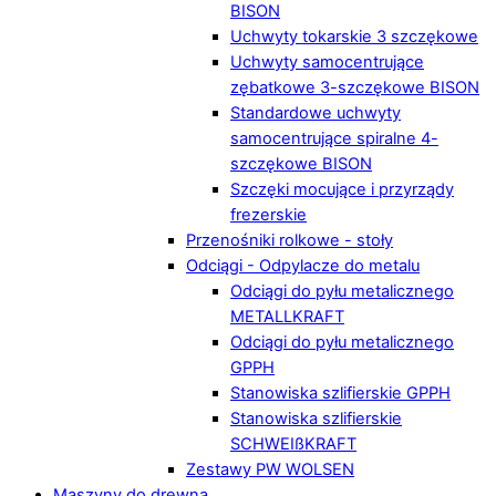
BISON
Uchwyty tokarskie 3 szczękowe
Uchwyty samocentrujące
zębatkowe 3-szczękowe BISON
Standardowe uchwyty
samocentrujące spiralne 4-
szczękowe BISON
Szczęki mocujące i przyrządy
frezerskie
Przenośniki rolkowe - stoły
Odciągi - Odpylacze do metalu
Odciągi do pyłu metalicznego
METALLKRAFT
Odciągi do pyłu metalicznego
GPPH
Stanowiska szlifierskie GPPH
Stanowiska szlifierskie
SCHWEIßKRAFT
Zestawy PW WOLSEN
Maszyny do drewna