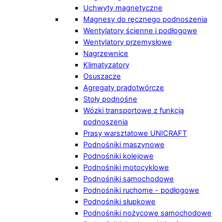
Uchwyty magnetyczne
Magnesy do ręcznego podnoszenia
Wentylatory ścienne i podłogowe
Wentylatory przemysłowe
Nagrzewnice
Klimatyzatory
Osuszacze
Agregaty prądotwórcze
Stoły podnośne
Wózki transportowe z funkcją
podnoszenia
Prasy warsztatowe UNICRAFT
Podnośniki maszynowe
Podnośniki kolejowe
Podnośniki motocyklowe
Podnośniki samochodowe
Podnośniki ruchome - podłogowe
Podnośniki słupkowe
Podnośniki nożycowe samochodowe