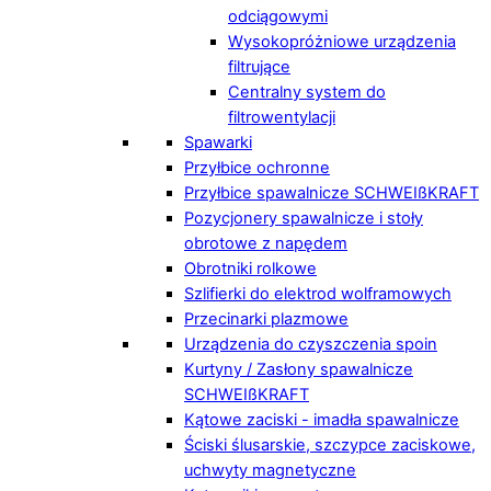
odciągowymi
Wysokopróżniowe urządzenia
filtrujące
Centralny system do
filtrowentylacji
Spawarki
Przyłbice ochronne
Przyłbice spawalnicze SCHWEIßKRAFT
Pozycjonery spawalnicze i stoły
obrotowe z napędem
Obrotniki rolkowe
Szlifierki do elektrod wolframowych
Przecinarki plazmowe
Urządzenia do czyszczenia spoin
Kurtyny / Zasłony spawalnicze
SCHWEIßKRAFT
Kątowe zaciski - imadła spawalnicze
Ściski ślusarskie, szczypce zaciskowe,
uchwyty magnetyczne