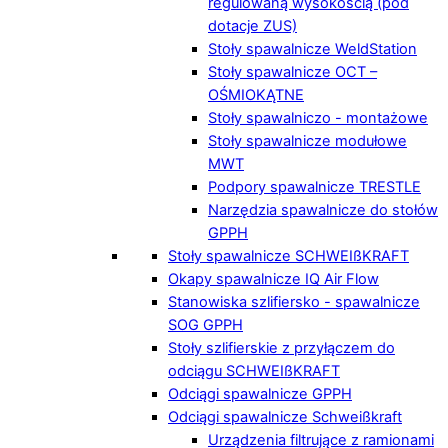
regulowaną wysokością (pod
dotacje ZUS)
Stoły spawalnicze WeldStation
Stoły spawalnicze OCT –
OŚMIOKĄTNE
Stoły spawalniczo - montażowe
Stoły spawalnicze modułowe
MWT
Podpory spawalnicze TRESTLE
Narzędzia spawalnicze do stołów
GPPH
Stoły spawalnicze SCHWEIßKRAFT
Okapy spawalnicze IQ Air Flow
Stanowiska szlifiersko - spawalnicze
SOG GPPH
Stoły szlifierskie z przyłączem do
odciągu SCHWEIßKRAFT
Odciągi spawalnicze GPPH
Odciągi spawalnicze Schweißkraft
Urządzenia filtrujące z ramionami