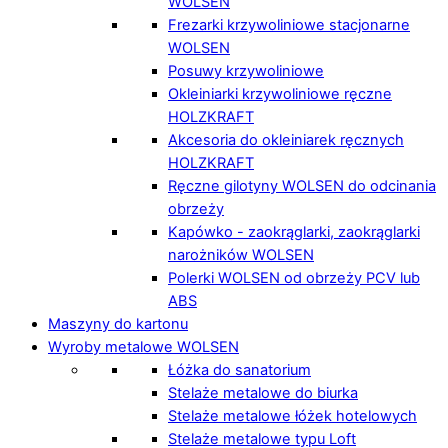
WOLSEN
Frezarki krzywoliniowe stacjonarne
WOLSEN
Posuwy krzywoliniowe
Okleiniarki krzywoliniowe ręczne
HOLZKRAFT
Akcesoria do okleiniarek ręcznych
HOLZKRAFT
Ręczne gilotyny WOLSEN do odcinania
obrzeży
Kapówko - zaokrąglarki, zaokrąglarki
narożników WOLSEN
Polerki WOLSEN od obrzeży PCV lub
ABS
Maszyny do kartonu
Wyroby metalowe WOLSEN
Łóżka do sanatorium
Stelaże metalowe do biurka
Stelaże metalowe łóżek hotelowych
Stelaże metalowe typu Loft