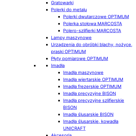
Gratowarki
Polerki do metalu
Polerki dwutarczowe OPTIMUM
Polerka stołowa MARCOSTA
Polero-szlifierki MARCOSTA
Lampy maszynowe
Urządzenia do obróbki blachy, nożyce,
praski OPTIMUM
Płyty pomiarowe OPTIMUM
Imadła
Imadła maszynowe
Imadła wiertarskie OPTIMUM
Imadła frezerskie OPTIMUM
Imadła precyzyjne BISON
Imadła precyzyjne szlifierskie
BISON
Imadła ślusarskie BISON
Imadła ślusarskie, kowadła
UNICRAFT
Akcesoria