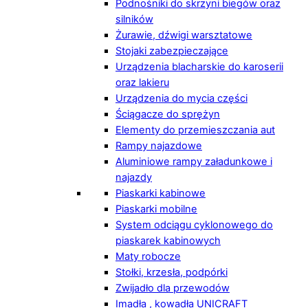
Podnośniki do skrzyni biegów oraz
silników
Żurawie, dźwigi warsztatowe
Stojaki zabezpieczające
Urządzenia blacharskie do karoserii
oraz lakieru
Urządzenia do mycia części
Ściągacze do sprężyn
Elementy do przemieszczania aut
Rampy najazdowe
Aluminiowe rampy załadunkowe i
najazdy
Piaskarki kabinowe
Piaskarki mobilne
System odciągu cyklonowego do
piaskarek kabinowych
Maty robocze
Stołki, krzesła, podpórki
Zwijadło dla przewodów
Imadła , kowadła UNICRAFT