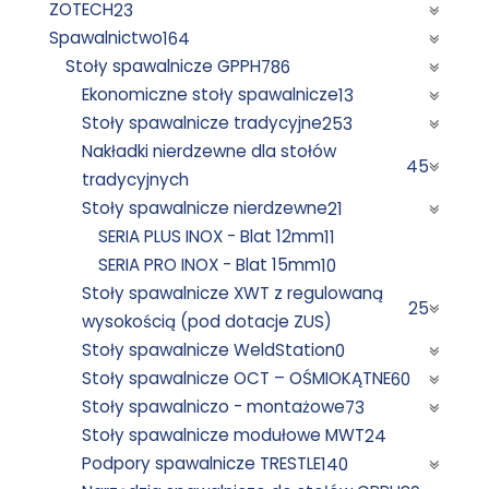
ZOTECH
23
Spawalnictwo
164
Stoły spawalnicze GPPH
786
Ekonomiczne stoły spawalnicze
13
Stoły spawalnicze tradycyjne
253
Nakładki nierdzewne dla stołów
45
tradycyjnych
Stoły spawalnicze nierdzewne
21
SERIA PLUS INOX - Blat 12mm
11
SERIA PRO INOX - Blat 15mm
10
Stoły spawalnicze XWT z regulowaną
25
wysokością (pod dotacje ZUS)
Stoły spawalnicze WeldStation
0
Stoły spawalnicze OCT – OŚMIOKĄTNE
60
Stoły spawalniczo - montażowe
73
Stoły spawalnicze modułowe MWT
24
Podpory spawalnicze TRESTLE
140