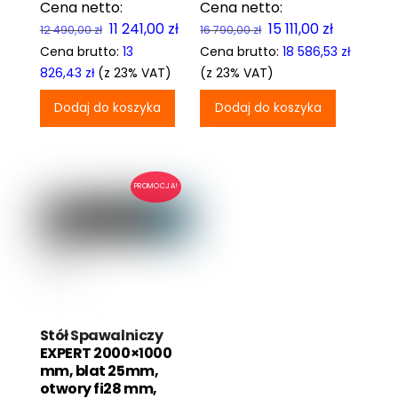
Pierwotna
Aktualna
Pierwotna
Aktualna
11 241,00
zł
15 111,00
zł
12 490,00
zł
16 790,00
zł
cena
cena
cena
cena
Cena brutto:
13
Cena brutto:
18 586,53
zł
wynosiła:
wynosi:
wynosiła:
wynosi:
826,43
zł
(z 23% VAT)
(z 23% VAT)
12
11
16
15
Dodaj do koszyka
Dodaj do koszyka
490,00 zł.
241,00 zł.
790,00 zł.
111,00 zł.
PROMOCJA!
Stół Spawalniczy
EXPERT 2000×1000
mm, blat 25mm,
otwory fi28 mm,