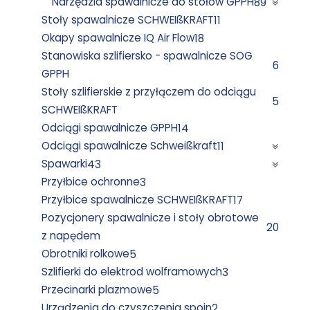
Narzędzia spawalnicze do stołów GPPH
89
Stoły spawalnicze SCHWEIßKRAFT
11
Okapy spawalnicze IQ Air Flow
18
Stanowiska szlifiersko - spawalnicze SOG
6
GPPH
Stoły szlifierskie z przyłączem do odciągu
5
SCHWEIßKRAFT
Odciągi spawalnicze GPPH
14
Odciągi spawalnicze Schweißkraft
11
Spawarki
43
Przyłbice ochronne
3
Przyłbice spawalnicze SCHWEIßKRAFT
17
Pozycjonery spawalnicze i stoły obrotowe
20
z napędem
Obrotniki rolkowe
5
Szlifierki do elektrod wolframowych
3
Przecinarki plazmowe
5
Urządzenia do czyszczenia spoin
2