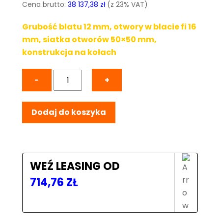
Cena brutto:
38 137,38
zł
(z 23% VAT)
Grubość blatu 12 mm, otwory w blacie fi 16
mm, siatka otworów 50×50 mm,
konstrukcja na kołach
ilość
−
+
Stół
Spawalniczy
Dodaj do koszyka
PLUS
INOX
2000x1000
mm,
blat
WEŹ LEASING OD
12mm,
714,76
ZŁ
otwory
fi16
mm,