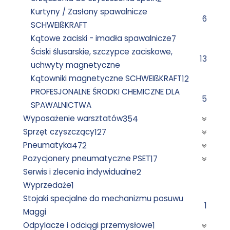
Kurtyny / Zasłony spawalnicze
6
SCHWEIßKRAFT
Kątowe zaciski - imadła spawalnicze
7
Ściski ślusarskie, szczypce zaciskowe,
13
uchwyty magnetyczne
Kątowniki magnetyczne SCHWEIßKRAFT
12
PROFESJONALNE ŚRODKI CHEMICZNE DLA
5
SPAWALNICTWA
Wyposażenie warsztatów
354
Sprzęt czyszczący
127
Pneumatyka
472
Pozycjonery pneumatyczne PSET
17
Serwis i zlecenia indywidualne
2
Wyprzedaże
1
Stojaki specjalne do mechanizmu posuwu
1
Maggi
Odpylacze i odciągi przemysłowe
1