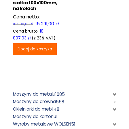
siatka 100x100mm,
na kołach
Pierwotna
Aktualna
15 291,00
zł
16 990,00
zł
cena
cena
Cena brutto:
18
wynosiła:
wynosi:
807,93
zł
(z 23% VAT)
16
15
Dodaj do koszyka
990,00 zł.
291,00 zł.
Maszyny do metalu
1085
Maszyny do drewna
558
Okleiniarki do mebli
48
Maszyny do kartonu
1
Wyroby metalowe WOLSEN
51