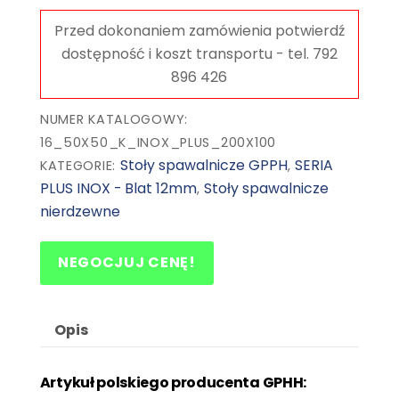
siatka
50x50
mm,
na
kołach
NUMER KATALOGOWY:
16_50X50_K_INOX_PLUS_200X100
Stoły spawalnicze GPPH
SERIA
KATEGORIE:
,
PLUS INOX - Blat 12mm
Stoły spawalnicze
,
nierdzewne
NEGOCJUJ CENĘ!
Opis
Artykuł polskiego producenta GPHH: