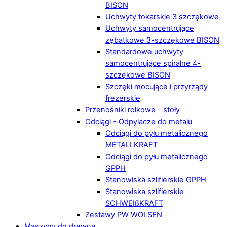
BISON
Uchwyty tokarskie 3 szczękowe
Uchwyty samocentrujące
zębatkowe 3-szczękowe BISON
Standardowe uchwyty
samocentrujące spiralne 4-
szczękowe BISON
Szczęki mocujące i przyrządy
frezerskie
Przenośniki rolkowe - stoły
Odciągi - Odpylacze do metalu
Odciągi do pyłu metalicznego
METALLKRAFT
Odciągi do pyłu metalicznego
GPPH
Stanowiska szlifierskie GPPH
Stanowiska szlifierskie
SCHWEIßKRAFT
Zestawy PW WOLSEN
Maszyny do drewna