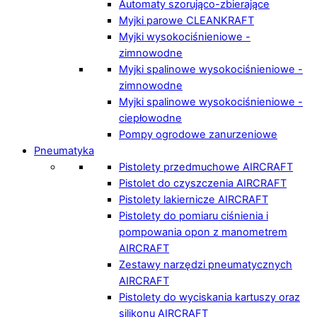
Automaty szorująco-zbierające
Myjki parowe CLEANKRAFT
Myjki wysokociśnieniowe -
zimnowodne
Myjki spalinowe wysokociśnieniowe -
zimnowodne
Myjki spalinowe wysokociśnieniowe -
ciepłowodne
Pompy ogrodowe zanurzeniowe
Pneumatyka
Pistolety przedmuchowe AIRCRAFT
Pistolet do czyszczenia AIRCRAFT
Pistolety lakiernicze AIRCRAFT
Pistolety do pomiaru ciśnienia i
pompowania opon z manometrem
AIRCRAFT
Zestawy narzędzi pneumatycznych
AIRCRAFT
Pistolety do wyciskania kartuszy oraz
silikonu AIRCRAFT