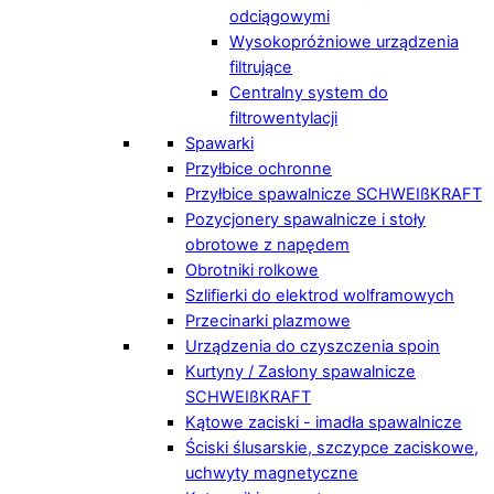
odciągowymi
Wysokopróżniowe urządzenia
filtrujące
Centralny system do
filtrowentylacji
Spawarki
Przyłbice ochronne
Przyłbice spawalnicze SCHWEIßKRAFT
Pozycjonery spawalnicze i stoły
obrotowe z napędem
Obrotniki rolkowe
Szlifierki do elektrod wolframowych
Przecinarki plazmowe
Urządzenia do czyszczenia spoin
Kurtyny / Zasłony spawalnicze
SCHWEIßKRAFT
Kątowe zaciski - imadła spawalnicze
Ściski ślusarskie, szczypce zaciskowe,
uchwyty magnetyczne