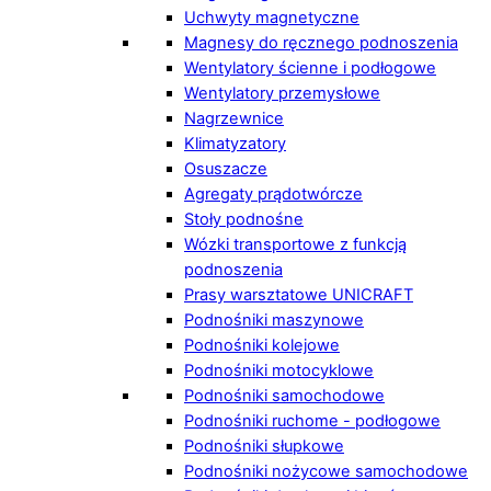
Uchwyty magnetyczne
Magnesy do ręcznego podnoszenia
Wentylatory ścienne i podłogowe
Wentylatory przemysłowe
Nagrzewnice
Klimatyzatory
Osuszacze
Agregaty prądotwórcze
Stoły podnośne
Wózki transportowe z funkcją
podnoszenia
Prasy warsztatowe UNICRAFT
Podnośniki maszynowe
Podnośniki kolejowe
Podnośniki motocyklowe
Podnośniki samochodowe
Podnośniki ruchome - podłogowe
Podnośniki słupkowe
Podnośniki nożycowe samochodowe