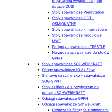
regulowaną wysokością (pod
dotacje ZUS)
Stoły spawalnicze WeldStation
Stoły spawalnicze OCT –
OŚMIOKĄTNE
Stoły spawalniczo - montażowe
Stoły spawalnicze modułowe
MWT
Podpory spawalnicze TRESTLE
Narzędzia spawalnicze do stołów
GPPH
Stoły spawalnicze SCHWEIßKRAFT
Okapy spawalnicze IQ Air Flow
Stanowiska szlifiersko - spawalnicze
SOG GPPH
Stoły szlifierskie z przyłączem do
odciągu SCHWEIßKRAFT
Odciągi spawalnicze GPPH
Odciągi spawalnicze Schweißkraft
Urządzenia filtrujące z ramionami