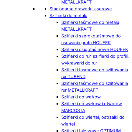
METALLKRAFT
Stacjonarne grawerki laserowe
Szlifierki do metalu
Szlifierki taśmowe do metalu
METALLKRAFT
Szlifierki szerokotaśmowe do
usuwania gratu HOUFEK
Szlifierki długotaśmowe HOUFEK
Szlifierki do rur, szlifierki do profili,
wykrawarki do rur
Szlifierki taśmowe do szlifowania
rur TUBEND
Szlifierki taśmowe do szlifowania
rur METALLKRAFT
Szlifierki do wałków
Szlifierki do wałków i otworów
MARCOSTA
Szlifierki do wierteł, ostrzałki do
wierteł
Szlifierki talerzowe OPTIMUM