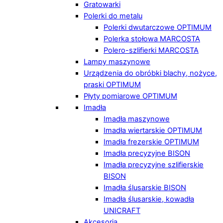
Gratowarki
Polerki do metalu
Polerki dwutarczowe OPTIMUM
Polerka stołowa MARCOSTA
Polero-szlifierki MARCOSTA
Lampy maszynowe
Urządzenia do obróbki blachy, nożyce,
praski OPTIMUM
Płyty pomiarowe OPTIMUM
Imadła
Imadła maszynowe
Imadła wiertarskie OPTIMUM
Imadła frezerskie OPTIMUM
Imadła precyzyjne BISON
Imadła precyzyjne szlifierskie
BISON
Imadła ślusarskie BISON
Imadła ślusarskie, kowadła
UNICRAFT
Akcesoria