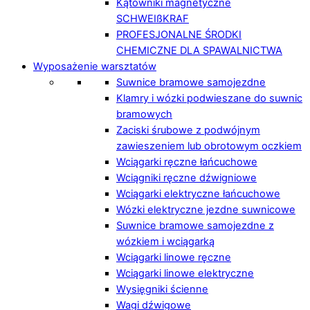
Kątowniki magnetyczne
SCHWEIßKRAF
PROFESJONALNE ŚRODKI
CHEMICZNE DLA SPAWALNICTWA
Wyposażenie warsztatów
Suwnice bramowe samojezdne
Klamry i wózki podwieszane do suwnic
bramowych
Zaciski śrubowe z podwójnym
zawieszeniem lub obrotowym oczkiem
Wciągarki ręczne łańcuchowe
Wciągniki ręczne dźwigniowe
Wciągarki elektryczne łańcuchowe
Wózki elektryczne jezdne suwnicowe
Suwnice bramowe samojezdne z
wózkiem i wciągarką
Wciągarki linowe ręczne
Wciągarki linowe elektryczne
Wysięgniki ścienne
Wagi dźwigowe