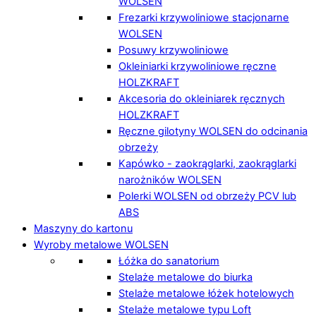
WOLSEN
Frezarki krzywoliniowe stacjonarne
WOLSEN
Posuwy krzywoliniowe
Okleiniarki krzywoliniowe ręczne
HOLZKRAFT
Akcesoria do okleiniarek ręcznych
HOLZKRAFT
Ręczne gilotyny WOLSEN do odcinania
obrzeży
Kapówko - zaokrąglarki, zaokrąglarki
narożników WOLSEN
Polerki WOLSEN od obrzeży PCV lub
ABS
Maszyny do kartonu
Wyroby metalowe WOLSEN
Łóżka do sanatorium
Stelaże metalowe do biurka
Stelaże metalowe łóżek hotelowych
Stelaże metalowe typu Loft