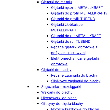
Giętarki do metalu
Giętarki ręczne METALLKRAFT
Giętarki do profili METALLKRAFTv
Giętarki do profili TUBEND
Giętarki żłobkujące
METALLKRAFT
Giętarki do rur METALLKRAFT
Giętarki do rur TUBEND
Ręczne giętarki obrotowe z
nożycami rolkowymi
Elektromechaniczne giętarki
obrotowe
Giętarki do blachy
Ręczne zaginarki do blachy
Silnikowe zaginarki do blachy
Spęczarko - rozciągarki
Walcarki do blachy
Ukosowarki do blach
Gilotyny do cięcia blachy
Nożyce krążkowe do blachy