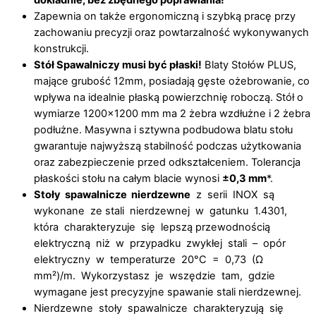
dokładnie, bez zbędnego poprawiania!
Zapewnia on także ergonomiczną i szybką pracę przy
zachowaniu precyzji oraz powtarzalność wykonywanych
konstrukcji.
Stół Spawalniczy musi być płaski!
Blaty Stołów PLUS,
mające grubość 12mm, posiadają gęste ożebrowanie, co
wpływa na idealnie płaską powierzchnię roboczą. Stół o
wymiarze 1200×1200 mm ma 2 żebra wzdłużne i 2 żebra
podłużne. Masywna i sztywna podbudowa blatu stołu
gwarantuje najwyższą stabilność podczas użytkowania
oraz zabezpieczenie przed odkształceniem. Tolerancja
płaskości stołu na całym blacie wynosi
±0,3 mm
*.
Stoły spawalnicze nierdzewne
z serii INOX są
wykonane ze stali nierdzewnej w gatunku 1.4301,
która charakteryzuje się lepszą przewodnością
elektryczną niż w przypadku zwykłej stali – opór
elektryczny w temperaturze 20°C = 0,73 (Ω
mm²)/m. Wykorzystasz je wszędzie tam, gdzie
wymagane jest precyzyjne spawanie stali nierdzewnej.
Nierdzewne stoły spawalnicze charakteryzują się