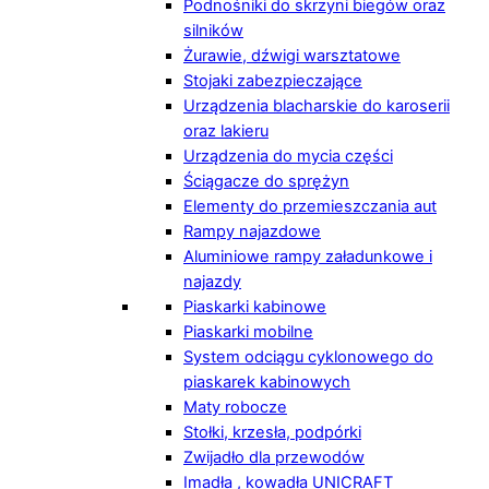
Podnośniki do skrzyni biegów oraz
silników
Żurawie, dźwigi warsztatowe
Stojaki zabezpieczające
Urządzenia blacharskie do karoserii
oraz lakieru
Urządzenia do mycia części
Ściągacze do sprężyn
Elementy do przemieszczania aut
Rampy najazdowe
Aluminiowe rampy załadunkowe i
najazdy
Piaskarki kabinowe
Piaskarki mobilne
System odciągu cyklonowego do
piaskarek kabinowych
Maty robocze
Stołki, krzesła, podpórki
Zwijadło dla przewodów
Imadła , kowadła UNICRAFT