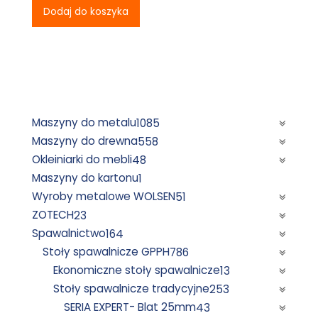
30
Dodaj do koszyka
222,00 zł.
Maszyny do metalu
1085
Maszyny do drewna
558
Okleiniarki do mebli
48
Maszyny do kartonu
1
Wyroby metalowe WOLSEN
51
ZOTECH
23
Spawalnictwo
164
Stoły spawalnicze GPPH
786
Ekonomiczne stoły spawalnicze
13
Stoły spawalnicze tradycyjne
253
SERIA EXPERT- Blat 25mm
43