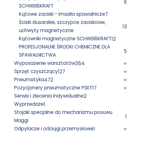
6
SCHWEIßKRAFT
Kątowe zaciski - imadła spawalnicze
7
Ściski ślusarskie, szczypce zaciskowe,
13
uchwyty magnetyczne
Kątowniki magnetyczne SCHWEIßKRAFT
12
PROFESJONALNE ŚRODKI CHEMICZNE DLA
5
SPAWALNICTWA
Wyposażenie warsztatów
354
Sprzęt czyszczący
127
Pneumatyka
472
Pozycjonery pneumatyczne PSET
17
Serwis i zlecenia indywidualne
2
Wyprzedaże
1
Stojaki specjalne do mechanizmu posuwu
1
Maggi
Odpylacze i odciągi przemysłowe
1