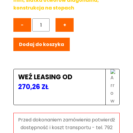
mm, siatka otworów diagonalna,
konstrukcja na stopach
ilość
−
+
Stół
Spawalniczy
Dodaj do koszyka
PLUS
2400x1200
mm,
blat
12mm,
WEŹ LEASING OD
otwory
270,26
ZŁ
fi16
mm,
siatka
diagonalna,
na
stopach