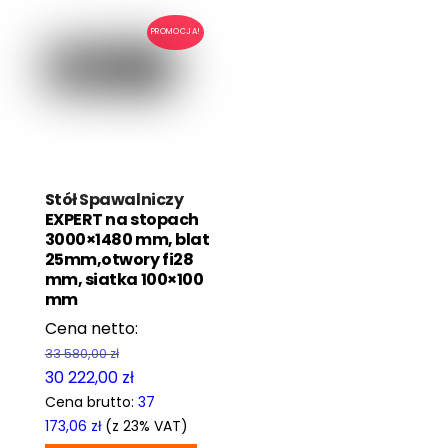
PROMOCJA!
Stół Spawalniczy
EXPERT na stopach
3000×1480 mm, blat
25mm,otwory fi28
mm, siatka 100×100
mm
Pierwotna
33 580,00
zł
cena
Aktualna
30 222,00
zł
wynosiła:
cena
Cena brutto:
37
33
wynosi:
173,06
zł
(z 23% VAT)
580,00 zł.