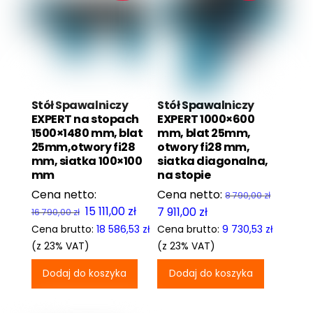
Stół Spawalniczy
Stół Spawalniczy
EXPERT na stopach
EXPERT 1000×600
1500×1480 mm, blat
mm, blat 25mm,
25mm,otwory fi28
otwory fi28 mm,
mm, siatka 100×100
siatka diagonalna,
mm
na stopie
8 790,00
zł
Pierwotna
Aktualna
15 111,00
zł
Pierwotna
Aktualna
7 911,00
zł
16 790,00
zł
cena
cena
cena
cena
Cena brutto:
18 586,53
zł
Cena brutto:
9 730,53
zł
wynosiła:
wynosi:
wynosiła:
wynosi:
(z 23% VAT)
(z 23% VAT)
16
15
8
7
Dodaj do koszyka
Dodaj do koszyka
790,00 zł.
111,00 zł.
790,00 zł.
911,00 zł.