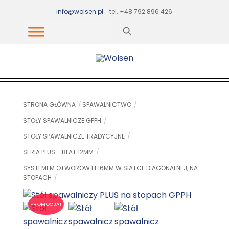
Skip
info@wolsen.pl
tel. +48 792 896 426
to
content
STRONA GŁÓWNA
SPAWALNICTWO
STOŁY SPAWALNICZE GPPH
STOŁY SPAWALNICZE TRADYCYJNE
SERIA PLUS - BLAT 12MM
SYSTEMEM OTWORÓW FI 16MM W SIATCE DIAGONALNEJ, NA
STOPACH
PROMOCJA!