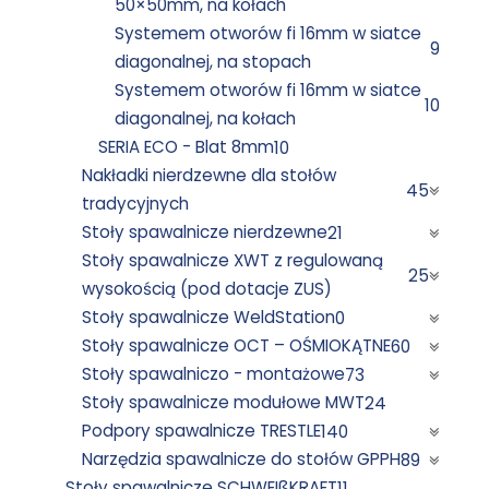
50×50mm, na kołach
Systemem otworów fi 16mm w siatce
9
diagonalnej, na stopach
Systemem otworów fi 16mm w siatce
10
diagonalnej, na kołach
SERIA ECO - Blat 8mm
10
Nakładki nierdzewne dla stołów
45
tradycyjnych
Stoły spawalnicze nierdzewne
21
Stoły spawalnicze XWT z regulowaną
25
wysokością (pod dotacje ZUS)
Stoły spawalnicze WeldStation
0
Stoły spawalnicze OCT – OŚMIOKĄTNE
60
Stoły spawalniczo - montażowe
73
Stoły spawalnicze modułowe MWT
24
Podpory spawalnicze TRESTLE
140
Narzędzia spawalnicze do stołów GPPH
89
Stoły spawalnicze SCHWEIßKRAFT
11