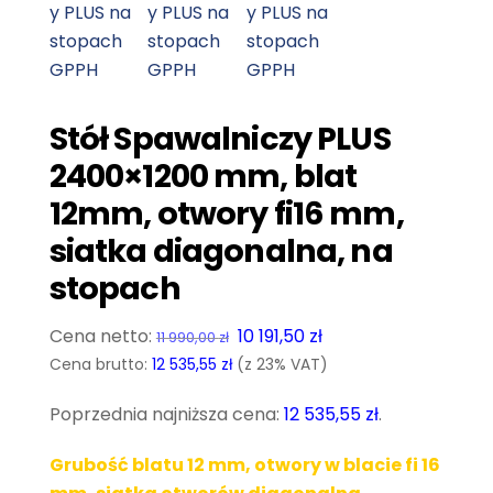
Stół Spawalniczy PLUS
2400×1200 mm, blat
12mm, otwory fi16 mm,
siatka diagonalna, na
stopach
Pierwotna
Aktualna
10 191,50
zł
11 990,00
zł
cena
cena
Cena brutto:
12 535,55
zł
(z 23% VAT)
wynosiła:
wynosi:
Poprzednia najniższa cena:
12 535,55
zł
.
11
10
990,00 zł.
191,50 zł.
Grubość blatu 12 mm, otwory w blacie fi 16