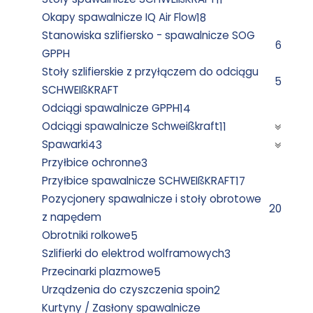
Okapy spawalnicze IQ Air Flow
18
Stanowiska szlifiersko - spawalnicze SOG
6
GPPH
Stoły szlifierskie z przyłączem do odciągu
5
SCHWEIßKRAFT
Odciągi spawalnicze GPPH
14
Odciągi spawalnicze Schweißkraft
11
Spawarki
43
Przyłbice ochronne
3
Przyłbice spawalnicze SCHWEIßKRAFT
17
Pozycjonery spawalnicze i stoły obrotowe
20
z napędem
Obrotniki rolkowe
5
Szlifierki do elektrod wolframowych
3
Przecinarki plazmowe
5
Urządzenia do czyszczenia spoin
2
Kurtyny / Zasłony spawalnicze