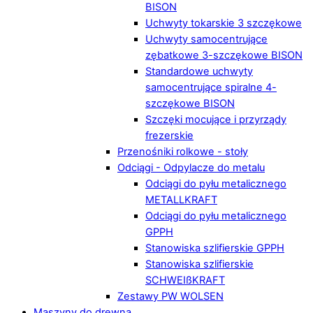
BISON
Uchwyty tokarskie 3 szczękowe
Uchwyty samocentrujące
zębatkowe 3-szczękowe BISON
Standardowe uchwyty
samocentrujące spiralne 4-
szczękowe BISON
Szczęki mocujące i przyrządy
frezerskie
Przenośniki rolkowe - stoły
Odciągi - Odpylacze do metalu
Odciągi do pyłu metalicznego
METALLKRAFT
Odciągi do pyłu metalicznego
GPPH
Stanowiska szlifierskie GPPH
Stanowiska szlifierskie
SCHWEIßKRAFT
Zestawy PW WOLSEN
Maszyny do drewna