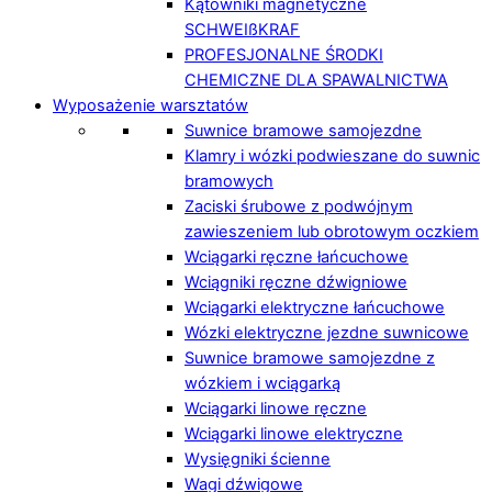
Kątowniki magnetyczne
SCHWEIßKRAF
PROFESJONALNE ŚRODKI
CHEMICZNE DLA SPAWALNICTWA
Wyposażenie warsztatów
Suwnice bramowe samojezdne
Klamry i wózki podwieszane do suwnic
bramowych
Zaciski śrubowe z podwójnym
zawieszeniem lub obrotowym oczkiem
Wciągarki ręczne łańcuchowe
Wciągniki ręczne dźwigniowe
Wciągarki elektryczne łańcuchowe
Wózki elektryczne jezdne suwnicowe
Suwnice bramowe samojezdne z
wózkiem i wciągarką
Wciągarki linowe ręczne
Wciągarki linowe elektryczne
Wysięgniki ścienne
Wagi dźwigowe