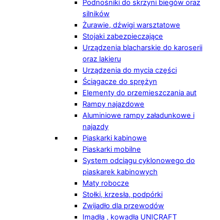
Podnośniki do skrzyni biegów oraz
silników
Żurawie, dźwigi warsztatowe
Stojaki zabezpieczające
Urządzenia blacharskie do karoserii
oraz lakieru
Urządzenia do mycia części
Ściągacze do sprężyn
Elementy do przemieszczania aut
Rampy najazdowe
Aluminiowe rampy załadunkowe i
najazdy
Piaskarki kabinowe
Piaskarki mobilne
System odciągu cyklonowego do
piaskarek kabinowych
Maty robocze
Stołki, krzesła, podpórki
Zwijadło dla przewodów
Imadła , kowadła UNICRAFT