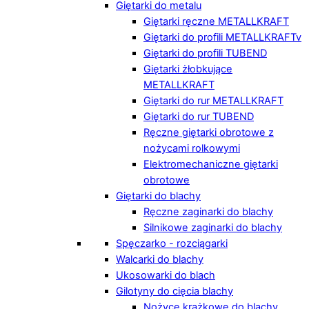
Giętarki do metalu
Giętarki ręczne METALLKRAFT
Giętarki do profili METALLKRAFTv
Giętarki do profili TUBEND
Giętarki żłobkujące
METALLKRAFT
Giętarki do rur METALLKRAFT
Giętarki do rur TUBEND
Ręczne giętarki obrotowe z
nożycami rolkowymi
Elektromechaniczne giętarki
obrotowe
Giętarki do blachy
Ręczne zaginarki do blachy
Silnikowe zaginarki do blachy
Spęczarko - rozciągarki
Walcarki do blachy
Ukosowarki do blach
Gilotyny do cięcia blachy
Nożyce krążkowe do blachy