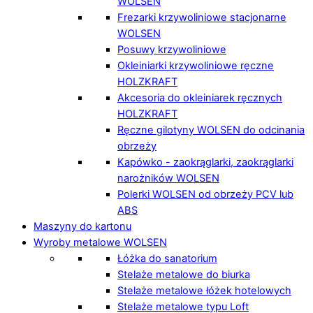
WOLSEN
Frezarki krzywoliniowe stacjonarne
WOLSEN
Posuwy krzywoliniowe
Okleiniarki krzywoliniowe ręczne
HOLZKRAFT
Akcesoria do okleiniarek ręcznych
HOLZKRAFT
Ręczne gilotyny WOLSEN do odcinania
obrzeży
Kapówko - zaokrąglarki, zaokrąglarki
narożników WOLSEN
Polerki WOLSEN od obrzeży PCV lub
ABS
Maszyny do kartonu
Wyroby metalowe WOLSEN
Łóżka do sanatorium
Stelaże metalowe do biurka
Stelaże metalowe łóżek hotelowych
Stelaże metalowe typu Loft