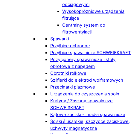
odciągowymi
Wysokopróżniowe urządzenia
filtrujące
Centralny system do
filtrowentylacji
Spawarki
Przyłbice ochronne
Przyłbice spawalnicze SCHWEIßKRAFT
Pozycjonery spawalnicze i stoły
obrotowe z napędem
Obrotniki rolkowe
Szlifierki do elektrod wolframowych
Przecinarki plazmowe
Urządzenia do czyszczenia spoin
Kurtyny / Zasłony spawalnicze
SCHWEIßKRAFT
Kątowe zaciski - imadła spawalnicze
Ściski ślusarskie, szczypce zaciskowe,
uchwyty magnetyczne