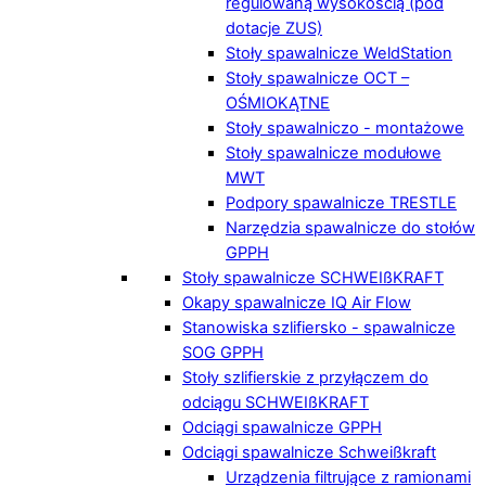
regulowaną wysokością (pod
dotacje ZUS)
Stoły spawalnicze WeldStation
Stoły spawalnicze OCT –
OŚMIOKĄTNE
Stoły spawalniczo - montażowe
Stoły spawalnicze modułowe
MWT
Podpory spawalnicze TRESTLE
Narzędzia spawalnicze do stołów
GPPH
Stoły spawalnicze SCHWEIßKRAFT
Okapy spawalnicze IQ Air Flow
Stanowiska szlifiersko - spawalnicze
SOG GPPH
Stoły szlifierskie z przyłączem do
odciągu SCHWEIßKRAFT
Odciągi spawalnicze GPPH
Odciągi spawalnicze Schweißkraft
Urządzenia filtrujące z ramionami