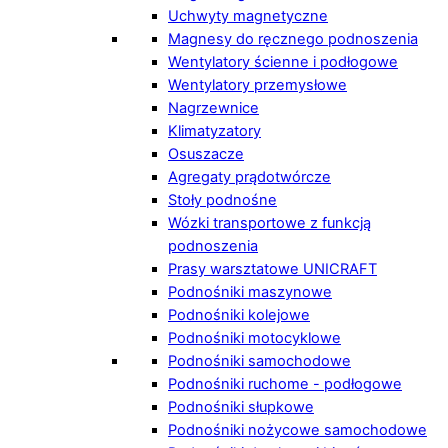
Uchwyty magnetyczne
Magnesy do ręcznego podnoszenia
Wentylatory ścienne i podłogowe
Wentylatory przemysłowe
Nagrzewnice
Klimatyzatory
Osuszacze
Agregaty prądotwórcze
Stoły podnośne
Wózki transportowe z funkcją
podnoszenia
Prasy warsztatowe UNICRAFT
Podnośniki maszynowe
Podnośniki kolejowe
Podnośniki motocyklowe
Podnośniki samochodowe
Podnośniki ruchome - podłogowe
Podnośniki słupkowe
Podnośniki nożycowe samochodowe