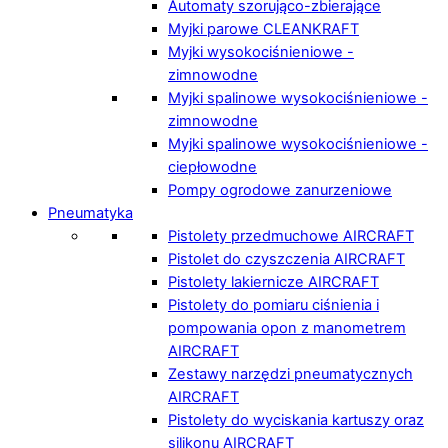
Automaty szorująco-zbierające
Myjki parowe CLEANKRAFT
Myjki wysokociśnieniowe -
zimnowodne
Myjki spalinowe wysokociśnieniowe -
zimnowodne
Myjki spalinowe wysokociśnieniowe -
ciepłowodne
Pompy ogrodowe zanurzeniowe
Pneumatyka
Pistolety przedmuchowe AIRCRAFT
Pistolet do czyszczenia AIRCRAFT
Pistolety lakiernicze AIRCRAFT
Pistolety do pomiaru ciśnienia i
pompowania opon z manometrem
AIRCRAFT
Zestawy narzędzi pneumatycznych
AIRCRAFT
Pistolety do wyciskania kartuszy oraz
silikonu AIRCRAFT