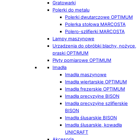
Gratowarki
Polerki do metalu
Polerki dwutarczowe OPTIMUM
Polerka stołowa MARCOSTA
Polero-szlifierki MARCOSTA
Lampy maszynowe
Urządzenia do obróbki blachy, nożyce,
praski OPTIMUM
Płyty pomiarowe OPTIMUM
Imadła
Imadła maszynowe
Imadła wiertarskie OPTIMUM
Imadła frezerskie OPTIMUM
Imadła precyzyjne BISON
Imadła precyzyjne szlifierskie
BISON
Imadła ślusarskie BISON
Imadła ślusarskie, kowadła
UNICRAFT
Akcesoria