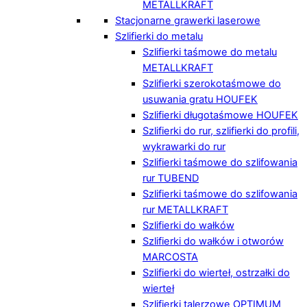
METALLKRAFT
Stacjonarne grawerki laserowe
Szlifierki do metalu
Szlifierki taśmowe do metalu
METALLKRAFT
Szlifierki szerokotaśmowe do
usuwania gratu HOUFEK
Szlifierki długotaśmowe HOUFEK
Szlifierki do rur, szlifierki do profili,
wykrawarki do rur
Szlifierki taśmowe do szlifowania
rur TUBEND
Szlifierki taśmowe do szlifowania
rur METALLKRAFT
Szlifierki do wałków
Szlifierki do wałków i otworów
MARCOSTA
Szlifierki do wierteł, ostrzałki do
wierteł
Szlifierki talerzowe OPTIMUM