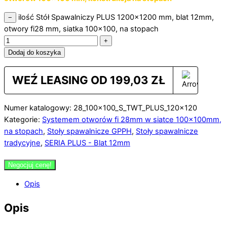
ilość Stół Spawalniczy PLUS 1200x1200 mm, blat 12mm,
−
otwory fi28 mm, siatka 100x100, na stopach
+
Dodaj do koszyka
WEŹ LEASING OD
199,03
ZŁ
Numer katalogowy: 28_100x100_S_TWT_PLUS_120x120
Kategorie:
Systemem otworów fi 28mm w siatce 100×100mm,
na stopach
,
Stoły spawalnicze GPPH
,
Stoły spawalnicze
tradycyjne
,
SERIA PLUS - Blat 12mm
Negocjuj cenę!
Opis
Opis