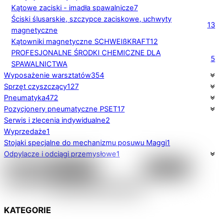
Kątowe zaciski - imadła spawalnicze
7
Ściski ślusarskie, szczypce zaciskowe, uchwyty
13
magnetyczne
Kątowniki magnetyczne SCHWEIßKRAFT
12
PROFESJONALNE ŚRODKI CHEMICZNE DLA
5
SPAWALNICTWA
Wyposażenie warsztatów
354
Sprzęt czyszczący
127
Pneumatyka
472
Pozycjonery pneumatyczne PSET
17
Serwis i zlecenia indywidualne
2
Wyprzedaże
1
Stojaki specjalne do mechanizmu posuwu Maggi
1
Odpylacze i odciągi przemysłowe
1
KATEGORIE