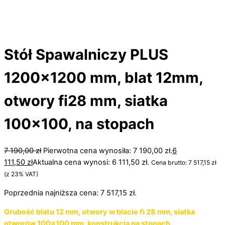
Stół Spawalniczy PLUS
1200×1200 mm, blat 12mm,
otwory fi28 mm, siatka
100×100, na stopach
7 190,00
zł
Pierwotna cena wynosiła: 7 190,00 zł.
6
111,50
zł
Aktualna cena wynosi: 6 111,50 zł.
Cena brutto:
7 517,15
zł
(z 23% VAT)
Poprzednia najniższa cena:
7 517,15
zł
.
Grubość blatu 12 mm, otwory w blacie fi 28 mm, siatka
otworów 100×100 mm, konstrukcja na stopach