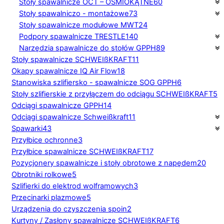
Stoły spawalnicze OCT – OŚMIOKĄTNE
60
Stoły spawalniczo - montażowe
73
Stoły spawalnicze modułowe MWT
24
Podpory spawalnicze TRESTLE
140
Narzędzia spawalnicze do stołów GPPH
89
Stoły spawalnicze SCHWEIßKRAFT
11
Okapy spawalnicze IQ Air Flow
18
Stanowiska szlifiersko - spawalnicze SOG GPPH
6
Stoły szlifierskie z przyłączem do odciągu SCHWEIßKRAFT
5
Odciągi spawalnicze GPPH
14
Odciągi spawalnicze Schweißkraft
11
Spawarki
43
Przyłbice ochronne
3
Przyłbice spawalnicze SCHWEIßKRAFT
17
Pozycjonery spawalnicze i stoły obrotowe z napędem
20
Obrotniki rolkowe
5
Szlifierki do elektrod wolframowych
3
Przecinarki plazmowe
5
Urządzenia do czyszczenia spoin
2
Kurtyny / Zasłony spawalnicze SCHWEIßKRAFT
6