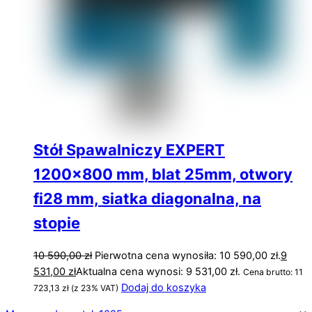
Stół Spawalniczy EXPERT
1200×800 mm, blat 25mm, otwory
fi28 mm, siatka diagonalna, na
stopie
10 590,00
zł
Pierwotna cena wynosiła: 10 590,00 zł.
9
531,00
zł
Aktualna cena wynosi: 9 531,00 zł.
Cena brutto:
11
Dodaj do koszyka
723,13
zł
(z 23% VAT)