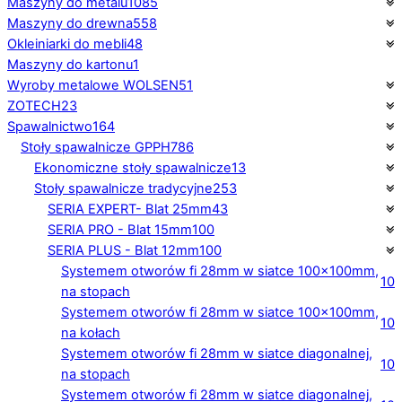
Maszyny do metalu
1085
Maszyny do drewna
558
Okleiniarki do mebli
48
Maszyny do kartonu
1
Wyroby metalowe WOLSEN
51
ZOTECH
23
Spawalnictwo
164
Stoły spawalnicze GPPH
786
Ekonomiczne stoły spawalnicze
13
Stoły spawalnicze tradycyjne
253
SERIA EXPERT- Blat 25mm
43
SERIA PRO - Blat 15mm
100
SERIA PLUS - Blat 12mm
100
Systemem otworów fi 28mm w siatce 100×100mm,
10
na stopach
Systemem otworów fi 28mm w siatce 100×100mm,
10
na kołach
Systemem otworów fi 28mm w siatce diagonalnej,
10
na stopach
Systemem otworów fi 28mm w siatce diagonalnej,