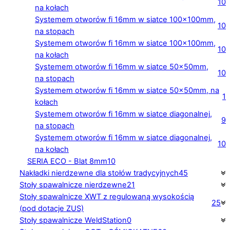
10
na kołach
Systemem otworów fi 16mm w siatce 100×100mm,
10
na stopach
Systemem otworów fi 16mm w siatce 100×100mm,
10
na kołach
Systemem otworów fi 16mm w siatce 50×50mm,
10
na stopach
Systemem otworów fi 16mm w siatce 50×50mm, na
1
kołach
Systemem otworów fi 16mm w siatce diagonalnej,
9
na stopach
Systemem otworów fi 16mm w siatce diagonalnej,
10
na kołach
SERIA ECO - Blat 8mm
10
Nakładki nierdzewne dla stołów tradycyjnych
45
Stoły spawalnicze nierdzewne
21
Stoły spawalnicze XWT z regulowaną wysokością
25
(pod dotacje ZUS)
Stoły spawalnicze WeldStation
0