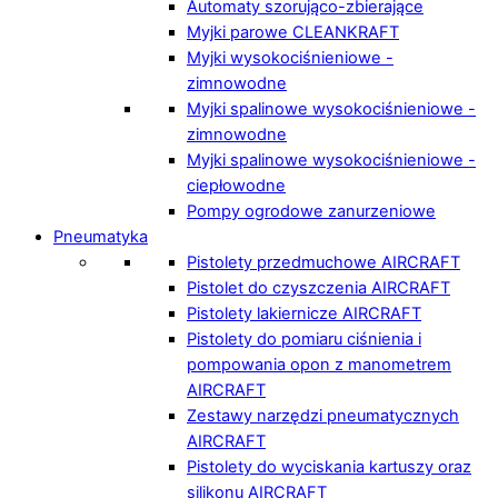
Automaty szorująco-zbierające
Myjki parowe CLEANKRAFT
Myjki wysokociśnieniowe -
zimnowodne
Myjki spalinowe wysokociśnieniowe -
zimnowodne
Myjki spalinowe wysokociśnieniowe -
ciepłowodne
Pompy ogrodowe zanurzeniowe
Pneumatyka
Pistolety przedmuchowe AIRCRAFT
Pistolet do czyszczenia AIRCRAFT
Pistolety lakiernicze AIRCRAFT
Pistolety do pomiaru ciśnienia i
pompowania opon z manometrem
AIRCRAFT
Zestawy narzędzi pneumatycznych
AIRCRAFT
Pistolety do wyciskania kartuszy oraz
silikonu AIRCRAFT