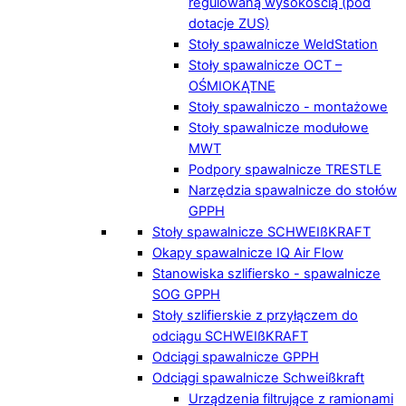
regulowaną wysokością (pod
dotacje ZUS)
Stoły spawalnicze WeldStation
Stoły spawalnicze OCT –
OŚMIOKĄTNE
Stoły spawalniczo - montażowe
Stoły spawalnicze modułowe
MWT
Podpory spawalnicze TRESTLE
Narzędzia spawalnicze do stołów
GPPH
Stoły spawalnicze SCHWEIßKRAFT
Okapy spawalnicze IQ Air Flow
Stanowiska szlifiersko - spawalnicze
SOG GPPH
Stoły szlifierskie z przyłączem do
odciągu SCHWEIßKRAFT
Odciągi spawalnicze GPPH
Odciągi spawalnicze Schweißkraft
Urządzenia filtrujące z ramionami