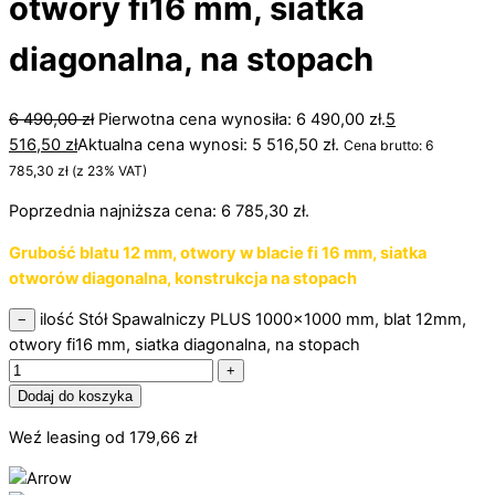
otwory fi16 mm, siatka
diagonalna, na stopach
6 490,00
zł
Pierwotna cena wynosiła: 6 490,00 zł.
5
516,50
zł
Aktualna cena wynosi: 5 516,50 zł.
Cena brutto:
6
785,30
zł
(z 23% VAT)
Poprzednia najniższa cena:
6 785,30
zł
.
Grubość blatu 12 mm, otwory w blacie fi 16 mm, siatka
otworów diagonalna, konstrukcja na stopach
ilość Stół Spawalniczy PLUS 1000x1000 mm, blat 12mm,
−
otwory fi16 mm, siatka diagonalna, na stopach
+
Dodaj do koszyka
Weź leasing od
179,66
zł