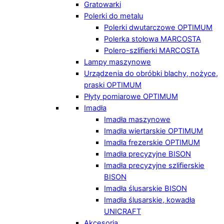
Gratowarki
Polerki do metalu
Polerki dwutarczowe OPTIMUM
Polerka stołowa MARCOSTA
Polero-szlifierki MARCOSTA
Lampy maszynowe
Urządzenia do obróbki blachy, nożyce,
praski OPTIMUM
Płyty pomiarowe OPTIMUM
Imadła
Imadła maszynowe
Imadła wiertarskie OPTIMUM
Imadła frezerskie OPTIMUM
Imadła precyzyjne BISON
Imadła precyzyjne szlifierskie
BISON
Imadła ślusarskie BISON
Imadła ślusarskie, kowadła
UNICRAFT
Akcesoria