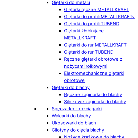
Giętarki do metalu
Giętarki ręczne METALLKRAFT
Giętarki do profili METALLKRAFTv
Giętarki do profili TUBEND
Giętarki żłobkujące
METALLKRAFT
Giętarki do rur METALLKRAFT
Giętarki do rur TUBEND
Ręczne giętarki obrotowe z
nożycami rolkowymi
Elektromechaniczne giętarki
obrotowe
Giętarki do blachy
Ręczne zaginarki do blachy
Silnikowe zaginarki do blachy
Spęczarko - rozciągarki
Walcarki do blachy
Ukosowarki do blach
Gilotyny do cięcia blachy
Nożyce krążkowe do blachy