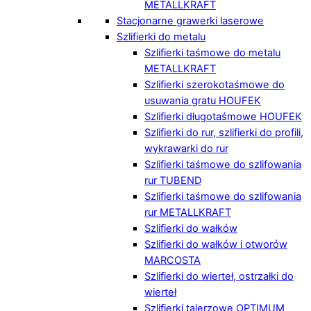
METALLKRAFT
Stacjonarne grawerki laserowe
Szlifierki do metalu
Szlifierki taśmowe do metalu
METALLKRAFT
Szlifierki szerokotaśmowe do
usuwania gratu HOUFEK
Szlifierki długotaśmowe HOUFEK
Szlifierki do rur, szlifierki do profili,
wykrawarki do rur
Szlifierki taśmowe do szlifowania
rur TUBEND
Szlifierki taśmowe do szlifowania
rur METALLKRAFT
Szlifierki do wałków
Szlifierki do wałków i otworów
MARCOSTA
Szlifierki do wierteł, ostrzałki do
wierteł
Szlifierki talerzowe OPTIMUM