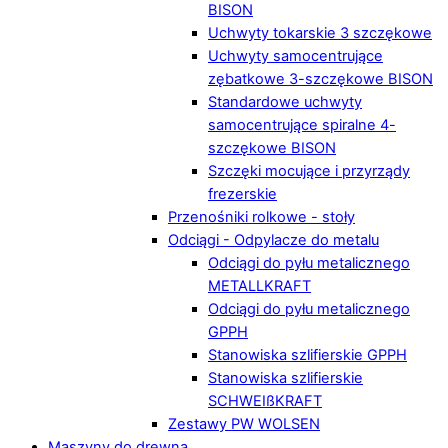
BISON
Uchwyty tokarskie 3 szczękowe
Uchwyty samocentrujące
zębatkowe 3-szczękowe BISON
Standardowe uchwyty
samocentrujące spiralne 4-
szczękowe BISON
Szczęki mocujące i przyrządy
frezerskie
Przenośniki rolkowe - stoły
Odciągi - Odpylacze do metalu
Odciągi do pyłu metalicznego
METALLKRAFT
Odciągi do pyłu metalicznego
GPPH
Stanowiska szlifierskie GPPH
Stanowiska szlifierskie
SCHWEIßKRAFT
Zestawy PW WOLSEN
Maszyny do drewna