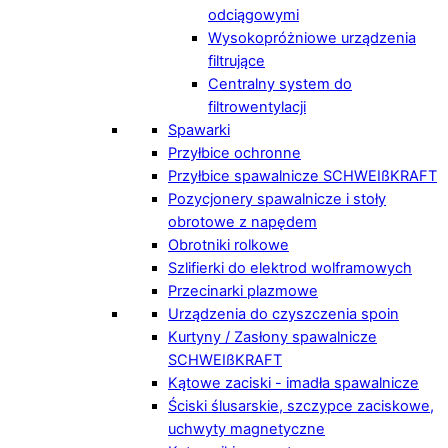
odciągowymi
Wysokopróżniowe urządzenia
filtrujące
Centralny system do
filtrowentylacji
Spawarki
Przyłbice ochronne
Przyłbice spawalnicze SCHWEIßKRAFT
Pozycjonery spawalnicze i stoły
obrotowe z napędem
Obrotniki rolkowe
Szlifierki do elektrod wolframowych
Przecinarki plazmowe
Urządzenia do czyszczenia spoin
Kurtyny / Zasłony spawalnicze
SCHWEIßKRAFT
Kątowe zaciski - imadła spawalnicze
Ściski ślusarskie, szczypce zaciskowe,
uchwyty magnetyczne