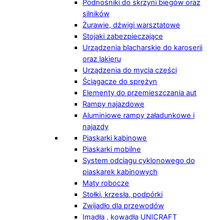
Podnośniki do skrzyni biegów oraz
silników
Żurawie, dźwigi warsztatowe
Stojaki zabezpieczające
Urządzenia blacharskie do karoserii
oraz lakieru
Urządzenia do mycia części
Ściągacze do sprężyn
Elementy do przemieszczania aut
Rampy najazdowe
Aluminiowe rampy załadunkowe i
najazdy
Piaskarki kabinowe
Piaskarki mobilne
System odciągu cyklonowego do
piaskarek kabinowych
Maty robocze
Stołki, krzesła, podpórki
Zwijadło dla przewodów
Imadła , kowadła UNICRAFT