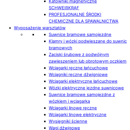
Kątowniki magnetyczne
SCHWEIßKRAF
PROFESJONALNE ŚRODKI
CHEMICZNE DLA SPAWALNICTWA
Wyposażenie warsztatów
Suwnice bramowe samojezdne
Klamry i wózki podwieszane do suwnic
bramowych
Zaciski śrubowe z podwójnym
zawieszeniem lub obrotowym oczkiem
Wciągarki ręczne łańcuchowe
Wciągniki ręczne dźwigniowe
Wciągarki elektryczne łańcuchowe
Wózki elektryczne jezdne suwnicowe
Suwnice bramowe samojezdne z
wózkiem i wciągarką
Wciągarki linowe ręczne
Wciągarki linowe elektryczne
Wysięgniki ścienne
Wagi dźwigowe