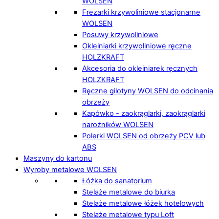
WOLSEN
Frezarki krzywoliniowe stacjonarne
WOLSEN
Posuwy krzywoliniowe
Okleiniarki krzywoliniowe ręczne
HOLZKRAFT
Akcesoria do okleiniarek ręcznych
HOLZKRAFT
Ręczne gilotyny WOLSEN do odcinania
obrzeży
Kapówko - zaokrąglarki, zaokrąglarki
narożników WOLSEN
Polerki WOLSEN od obrzeży PCV lub
ABS
Maszyny do kartonu
Wyroby metalowe WOLSEN
Łóżka do sanatorium
Stelaże metalowe do biurka
Stelaże metalowe łóżek hotelowych
Stelaże metalowe typu Loft