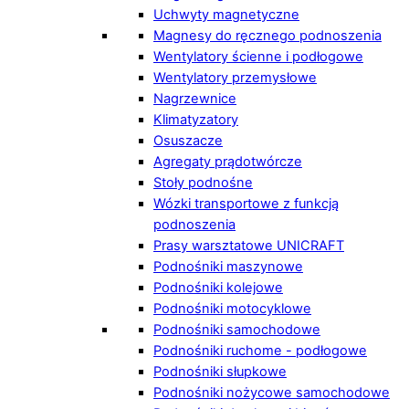
Uchwyty magnetyczne
Magnesy do ręcznego podnoszenia
Wentylatory ścienne i podłogowe
Wentylatory przemysłowe
Nagrzewnice
Klimatyzatory
Osuszacze
Agregaty prądotwórcze
Stoły podnośne
Wózki transportowe z funkcją
podnoszenia
Prasy warsztatowe UNICRAFT
Podnośniki maszynowe
Podnośniki kolejowe
Podnośniki motocyklowe
Podnośniki samochodowe
Podnośniki ruchome - podłogowe
Podnośniki słupkowe
Podnośniki nożycowe samochodowe