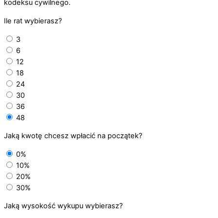
kodeksu cywilnego.
Ile rat wybierasz?
3
6
12
18
24
30
36
48
Jaką kwotę chcesz wpłacić na początek?
0%
10%
20%
30%
Jaką wysokość wykupu wybierasz?